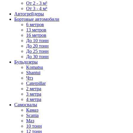
От 2 - 3 м³
От 3 - 4 м³
Автогрейдеры
Бортовые автомобили
6 метров
13 метров
16 метров
До 10 тонн
До 20 тонн
До 25 тонн
До 30 тонн
Бульдозеры
Komatsu
Shantui
Чтз
Caterpillar
2 метра
3 метра
4 метра
Самосвалы
Камаз
Scania
Маз
10 тонн
12 тонн