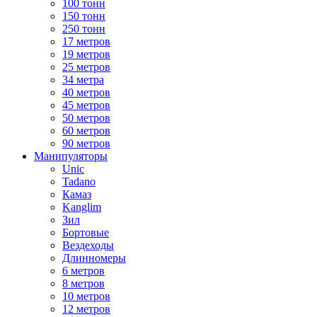
100 тонн
150 тонн
250 тонн
17 метров
19 метров
25 метров
34 метра
40 метров
45 метров
50 метров
60 метров
90 метров
Манипуляторы
Unic
Tadano
Камаз
Kanglim
Зил
Бортовые
Вездеходы
Длинномеры
6 метров
8 метров
10 метров
12 метров