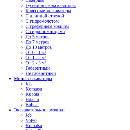
Caterpillar
Гусеничные экскаваторы
Колесные экскаваторы
С длинной стрелой
С гидромолотом
С греферным ковшом
С гидроножницами
До 5 метров
До 7 метров
До 10 метров
От 0 - 1 м³
От 1 - 2 м³
От 2 - 3 м³
Габаритный
Не габаритный
Мини-экскаваторы
Jcb
Komatsu
Kubota
Hitachi
Bobcat
Экскаваторы-погрузчики
Jcb
Volvo
Komatsu