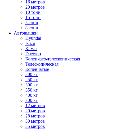
16 метров
20 метров
10 тонн
15 тонн
5 тонн
8 тонн
Автовышки
Hyundai
Isuzu
Камаз
Daewoo
Коленчато-телескопическая
Телескопическая
Коленчатые
200 кг
250 кг
300 кг
350 кг
400 кг
800 кг
12 метров
20 метров
28 метров
30 метров
35 метров