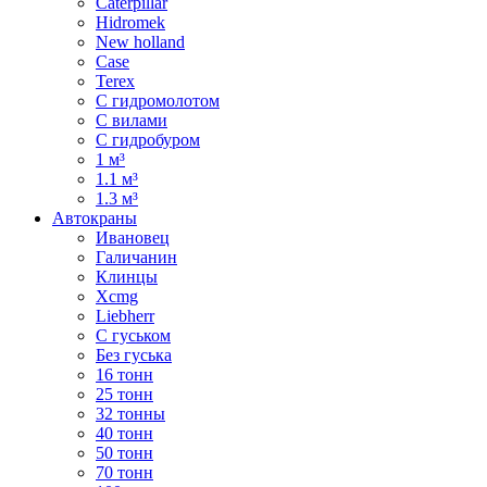
Caterpillar
Hidromek
New holland
Case
Terex
С гидромолотом
С вилами
С гидробуром
1 м³
1.1 м³
1.3 м³
Автокраны
Ивановец
Галичанин
Клинцы
Xcmg
Liebherr
С гуськом
Без гуська
16 тонн
25 тонн
32 тонны
40 тонн
50 тонн
70 тонн