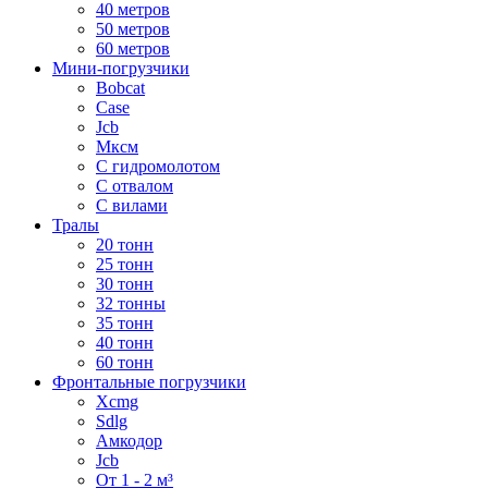
40 метров
50 метров
60 метров
Мини-погрузчики
Bobcat
Case
Jcb
Мксм
С гидромолотом
С отвалом
С вилами
Тралы
20 тонн
25 тонн
30 тонн
32 тонны
35 тонн
40 тонн
60 тонн
Фронтальные погрузчики
Xcmg
Sdlg
Амкодор
Jcb
От 1 - 2 м³