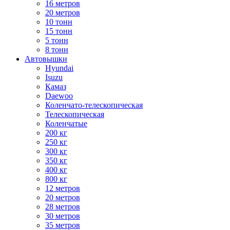
16 метров
20 метров
10 тонн
15 тонн
5 тонн
8 тонн
Автовышки
Hyundai
Isuzu
Камаз
Daewoo
Коленчато-телескопическая
Телескопическая
Коленчатые
200 кг
250 кг
300 кг
350 кг
400 кг
800 кг
12 метров
20 метров
28 метров
30 метров
35 метров