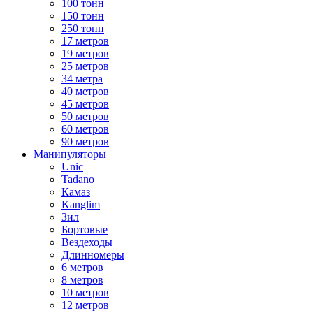
100 тонн
150 тонн
250 тонн
17 метров
19 метров
25 метров
34 метра
40 метров
45 метров
50 метров
60 метров
90 метров
Манипуляторы
Unic
Tadano
Камаз
Kanglim
Зил
Бортовые
Вездеходы
Длинномеры
6 метров
8 метров
10 метров
12 метров