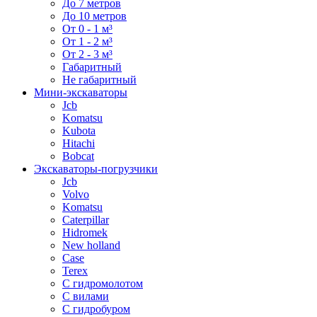
До 7 метров
До 10 метров
От 0 - 1 м³
От 1 - 2 м³
От 2 - 3 м³
Габаритный
Не габаритный
Мини-экскаваторы
Jcb
Komatsu
Kubota
Hitachi
Bobcat
Экскаваторы-погрузчики
Jcb
Volvo
Komatsu
Caterpillar
Hidromek
New holland
Case
Terex
С гидромолотом
С вилами
С гидробуром