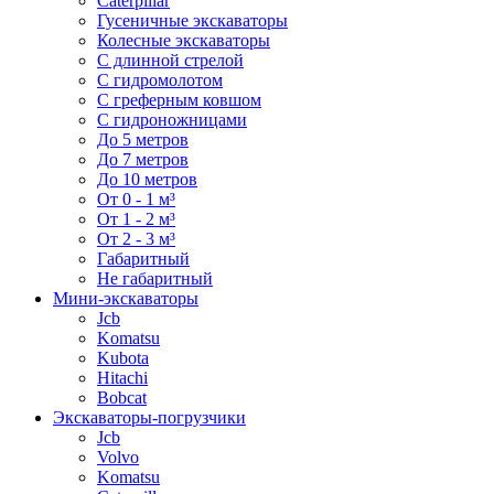
Caterpillar
Гусеничные экскаваторы
Колесные экскаваторы
С длинной стрелой
С гидромолотом
С греферным ковшом
С гидроножницами
До 5 метров
До 7 метров
До 10 метров
От 0 - 1 м³
От 1 - 2 м³
От 2 - 3 м³
Габаритный
Не габаритный
Мини-экскаваторы
Jcb
Komatsu
Kubota
Hitachi
Bobcat
Экскаваторы-погрузчики
Jcb
Volvo
Komatsu