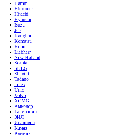
Hamm
Hidromek
Hitachi
Hyundai
Isuzu
Jcb
Kanglim
Komatsu
Kubota
Liebherr
New Holland
Scania
SDLG
Shantui
Tadano
Terex
Unic
Volvo
XCMG
Амкодор
Галичанин
ЗИЛ
Ивановец
Камаз
Клинцы