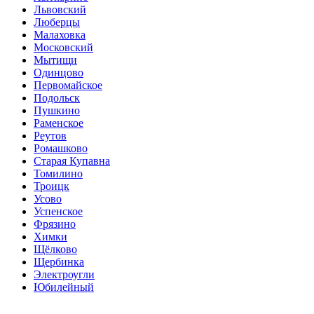
Львовский
Люберцы
Малаховка
Московский
Мытищи
Одинцово
Первомайское
Подольск
Пушкино
Раменское
Реутов
Ромашково
Старая Купавна
Томилино
Троицк
Усово
Успенское
Фрязино
Химки
Щёлково
Щербинка
Электроугли
Юбилейный