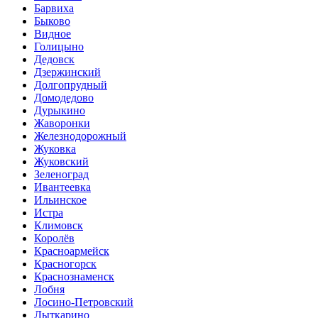
Барвиха
Быково
Видное
Голицыно
Дедовск
Дзержинский
Долгопрудный
Домодедово
Дурыкино
Жаворонки
Железнодорожный
Жуковка
Жуковский
Зеленоград
Ивантеевка
Ильинское
Истра
Климовск
Королёв
Красноармейск
Красногорск
Краснознаменск
Лобня
Лосино-Петровский
Лыткарино