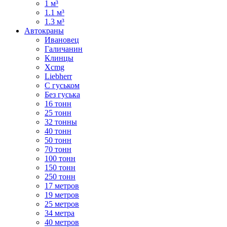
1 м³
1.1 м³
1.3 м³
Автокраны
Ивановец
Галичанин
Клинцы
Xcmg
Liebherr
С гуськом
Без гуська
16 тонн
25 тонн
32 тонны
40 тонн
50 тонн
70 тонн
100 тонн
150 тонн
250 тонн
17 метров
19 метров
25 метров
34 метра
40 метров