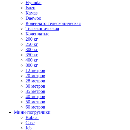
Hyundai
Isuzu
Камаз
Daewoo
Коленчато-телескопическая
Телескопическая
Коленчатые
200 кг
250 кг
300 кг
350 кг
400 кг
800 кг
12 метров
20 метров
28 метров
30 метров
35 метров
40 метров
50 метров
60 метров
Мини-погрузчики
Bobcat
Case
Jcb