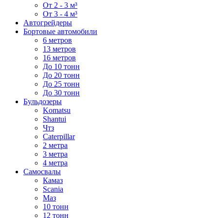
От 2 - 3 м³
От 3 - 4 м³
Автогрейдеры
Бортовые автомобили
6 метров
13 метров
16 метров
До 10 тонн
До 20 тонн
До 25 тонн
До 30 тонн
Бульдозеры
Komatsu
Shantui
Чтз
Caterpillar
2 метра
3 метра
4 метра
Самосвалы
Камаз
Scania
Маз
10 тонн
12 тонн