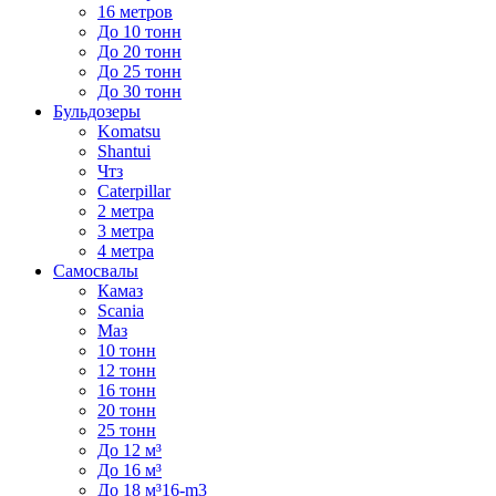
16 метров
До 10 тонн
До 20 тонн
До 25 тонн
До 30 тонн
Бульдозеры
Komatsu
Shantui
Чтз
Caterpillar
2 метра
3 метра
4 метра
Самосвалы
Камаз
Scania
Маз
10 тонн
12 тонн
16 тонн
20 тонн
25 тонн
До 12 м³
До 16 м³
До 18 м³16-m3