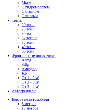
Мксм
С гидромолотом
С отвалом
С вилами
Тралы
20 тонн
25 тонн
30 тонн
32 тонны
35 тонн
40 тонн
60 тонн
Фронтальные погрузчики
Xcmg
Sdlg
Амкодор
Jcb
От 1 - 2 м³
От 2 - 3 м³
От 3 - 4 м³
Автогрейдеры
Бортовые автомобили
6 метров
13 метров