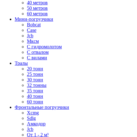
40 метров
50 метров
60 метров
Мини-погрузчики
Bobcat
Case
Jcb
Мксм
С гидромолотом
С отвалом
С вилами
Тралы
20 тонн
25 тонн
30 тонн
32 тонны
35 тонн
40 тонн
60 тонн
Фронтальные погрузчики
Xcmg
Sdlg
Амкодор
Jcb
От 1 - 2 м³