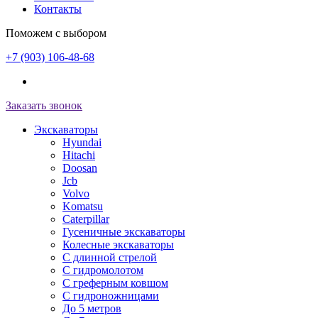
Контакты
Поможем с выбором
+7 (903) 106-48-68
Заказать звонок
Экскаваторы
Hyundai
Hitachi
Doosan
Jcb
Volvo
Komatsu
Caterpillar
Гусеничные экскаваторы
Колесные экскаваторы
С длинной стрелой
С гидромолотом
С греферным ковшом
С гидроножницами
До 5 метров