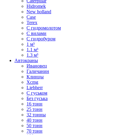
Caterpillar
Hidromek
New holland
Case
Terex
С гидромолотом
С вилами
С гидробуром
1 м³
1.1 м³
1.3 м³
Автокраны
Ивановец
Галичанин
Клинцы
Xcmg
Liebherr
С гуськом
Без гуська
16 тонн
25 тонн
32 тонны
40 тонн
50 тонн
70 тонн