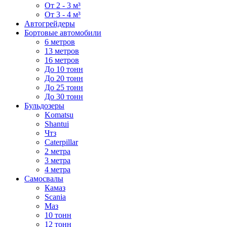
От 2 - 3 м³
От 3 - 4 м³
Автогрейдеры
Бортовые автомобили
6 метров
13 метров
16 метров
До 10 тонн
До 20 тонн
До 25 тонн
До 30 тонн
Бульдозеры
Komatsu
Shantui
Чтз
Caterpillar
2 метра
3 метра
4 метра
Самосвалы
Камаз
Scania
Маз
10 тонн
12 тонн