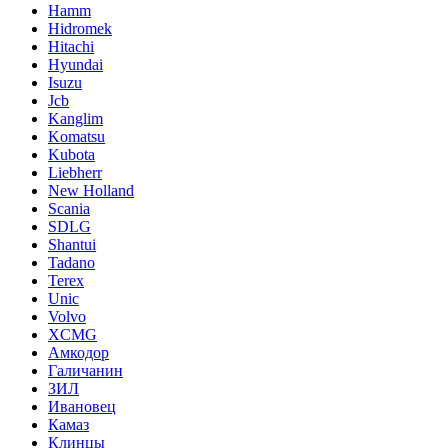
Hamm
Hidromek
Hitachi
Hyundai
Isuzu
Jcb
Kanglim
Komatsu
Kubota
Liebherr
New Holland
Scania
SDLG
Shantui
Tadano
Terex
Unic
Volvo
XCMG
Амкодор
Галичанин
ЗИЛ
Ивановец
Камаз
Клинцы