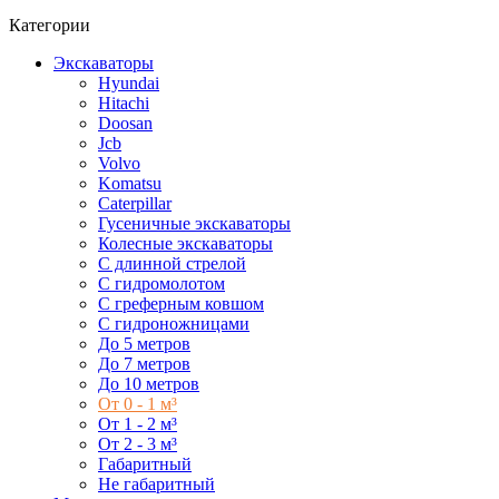
Категории
Экскаваторы
Hyundai
Hitachi
Doosan
Jcb
Volvo
Komatsu
Caterpillar
Гусеничные экскаваторы
Колесные экскаваторы
С длинной стрелой
С гидромолотом
С греферным ковшом
С гидроножницами
До 5 метров
До 7 метров
До 10 метров
От 0 - 1 м³
От 1 - 2 м³
От 2 - 3 м³
Габаритный
Не габаритный