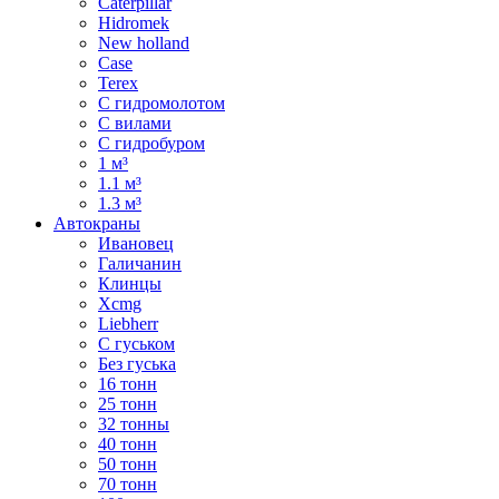
Caterpillar
Hidromek
New holland
Case
Terex
С гидромолотом
С вилами
С гидробуром
1 м³
1.1 м³
1.3 м³
Автокраны
Ивановец
Галичанин
Клинцы
Xcmg
Liebherr
С гуськом
Без гуська
16 тонн
25 тонн
32 тонны
40 тонн
50 тонн
70 тонн