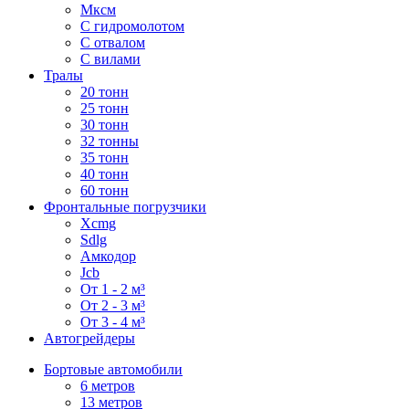
Мксм
С гидромолотом
С отвалом
С вилами
Тралы
20 тонн
25 тонн
30 тонн
32 тонны
35 тонн
40 тонн
60 тонн
Фронтальные погрузчики
Xcmg
Sdlg
Амкодор
Jcb
От 1 - 2 м³
От 2 - 3 м³
От 3 - 4 м³
Автогрейдеры
Бортовые автомобили
6 метров
13 метров