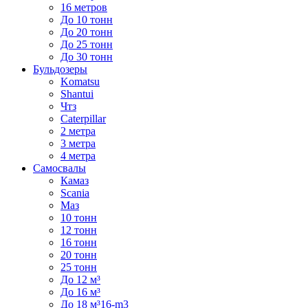
16 метров
До 10 тонн
До 20 тонн
До 25 тонн
До 30 тонн
Бульдозеры
Komatsu
Shantui
Чтз
Caterpillar
2 метра
3 метра
4 метра
Самосвалы
Камаз
Scania
Маз
10 тонн
12 тонн
16 тонн
20 тонн
25 тонн
До 12 м³
До 16 м³
До 18 м³16-m3