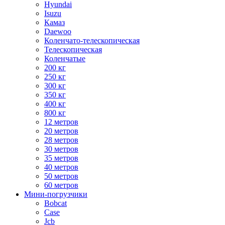
Hyundai
Isuzu
Камаз
Daewoo
Коленчато-телескопическая
Телескопическая
Коленчатые
200 кг
250 кг
300 кг
350 кг
400 кг
800 кг
12 метров
20 метров
28 метров
30 метров
35 метров
40 метров
50 метров
60 метров
Мини-погрузчики
Bobcat
Case
Jcb