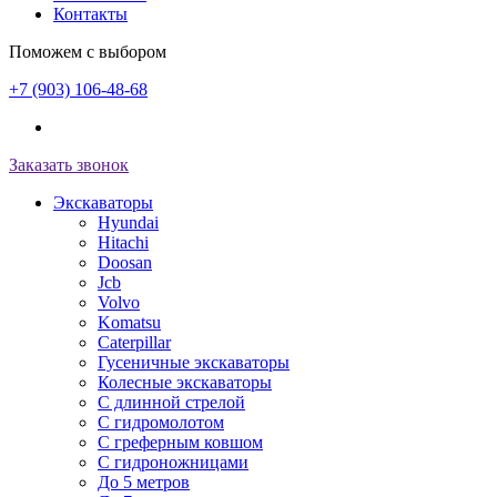
Контакты
Поможем с выбором
+7 (903) 106-48-68
Заказать звонок
Экскаваторы
Hyundai
Hitachi
Doosan
Jcb
Volvo
Komatsu
Caterpillar
Гусеничные экскаваторы
Колесные экскаваторы
С длинной стрелой
С гидромолотом
С греферным ковшом
С гидроножницами
До 5 метров