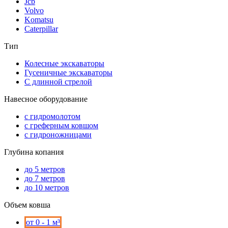
Jcb
Volvo
Komatsu
Caterpillar
Тип
Колесные экскаваторы
Гусеничные экскаваторы
С длинной стрелой
Навесное оборудование
с гидромолотом
с греферным ковшом
с гидроножницами
Глубина копания
до 5 метров
до 7 метров
до 10 метров
Объем ковша
от 0 - 1 м³