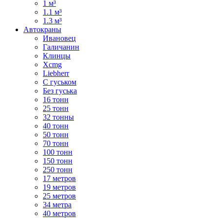
1 м³
1.1 м³
1.3 м³
Автокраны
Ивановец
Галичанин
Клинцы
Xcmg
Liebherr
С гуськом
Без гуська
16 тонн
25 тонн
32 тонны
40 тонн
50 тонн
70 тонн
100 тонн
150 тонн
250 тонн
17 метров
19 метров
25 метров
34 метра
40 метров