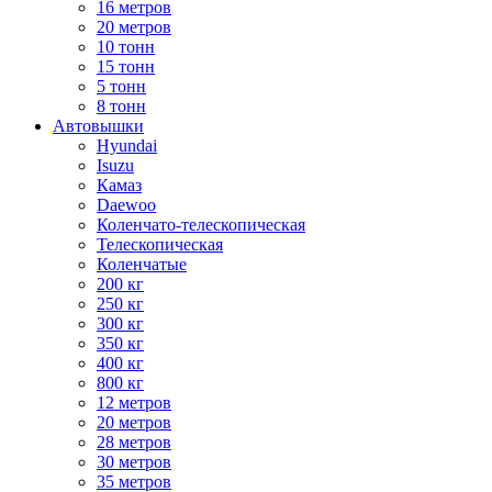
16 метров
20 метров
10 тонн
15 тонн
5 тонн
8 тонн
Автовышки
Hyundai
Isuzu
Камаз
Daewoo
Коленчато-телескопическая
Телескопическая
Коленчатые
200 кг
250 кг
300 кг
350 кг
400 кг
800 кг
12 метров
20 метров
28 метров
30 метров
35 метров