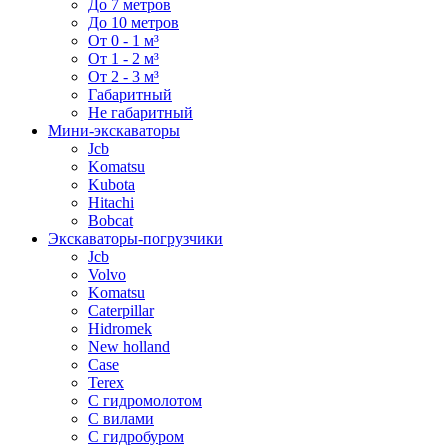
До 7 метров
До 10 метров
От 0 - 1 м³
От 1 - 2 м³
От 2 - 3 м³
Габаритный
Не габаритный
Мини-экскаваторы
Jcb
Komatsu
Kubota
Hitachi
Bobcat
Экскаваторы-погрузчики
Jcb
Volvo
Komatsu
Caterpillar
Hidromek
New holland
Case
Terex
С гидромолотом
С вилами
С гидробуром