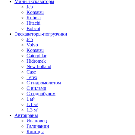
Мини-экскаваторы
Jcb
Komatsu
Kubota
Hitachi
Bobcat
Экскаваторы-погрузчики
Jcb
Volvo
Komatsu
Caterpillar
Hidromek
New holland
Case
Terex
С гидромолотом
С вилами
С гидробуром
1 м³
1.1 м³
1.3 м³
Автокраны
Ивановец
Галичанин
Клинцы