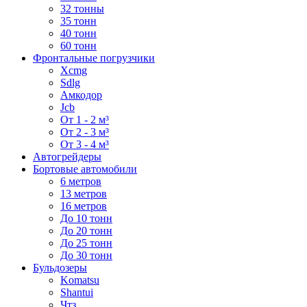
32 тонны
35 тонн
40 тонн
60 тонн
Фронтальные погрузчики
Xcmg
Sdlg
Амкодор
Jcb
От 1 - 2 м³
От 2 - 3 м³
От 3 - 4 м³
Автогрейдеры
Бортовые автомобили
6 метров
13 метров
16 метров
До 10 тонн
До 20 тонн
До 25 тонн
До 30 тонн
Бульдозеры
Komatsu
Shantui
Чтз