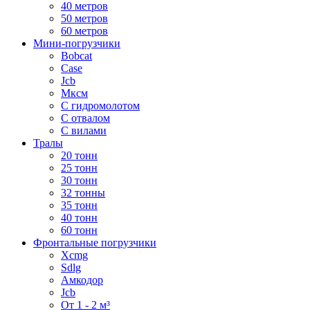
40 метров
50 метров
60 метров
Мини-погрузчики
Bobcat
Case
Jcb
Мксм
С гидромолотом
С отвалом
С вилами
Тралы
20 тонн
25 тонн
30 тонн
32 тонны
35 тонн
40 тонн
60 тонн
Фронтальные погрузчики
Xcmg
Sdlg
Амкодор
Jcb
От 1 - 2 м³