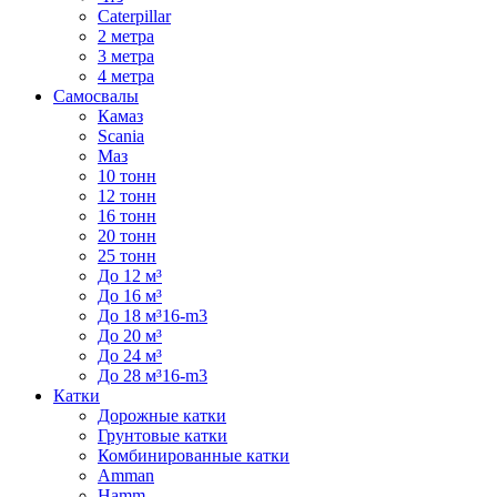
Caterpillar
2 метра
3 метра
4 метра
Самосвалы
Камаз
Scania
Маз
10 тонн
12 тонн
16 тонн
20 тонн
25 тонн
До 12 м³
До 16 м³
До 18 м³16-m3
До 20 м³
До 24 м³
До 28 м³16-m3
Катки
Дорожные катки
Грунтовые катки
Комбинированные катки
Amman
Hamm