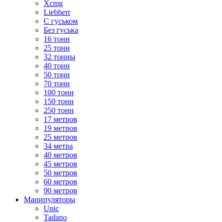
Xcmg
Liebherr
С гуськом
Без гуська
16 тонн
25 тонн
32 тонны
40 тонн
50 тонн
70 тонн
100 тонн
150 тонн
250 тонн
17 метров
19 метров
25 метров
34 метра
40 метров
45 метров
50 метров
60 метров
90 метров
Манипуляторы
Unic
Tadano