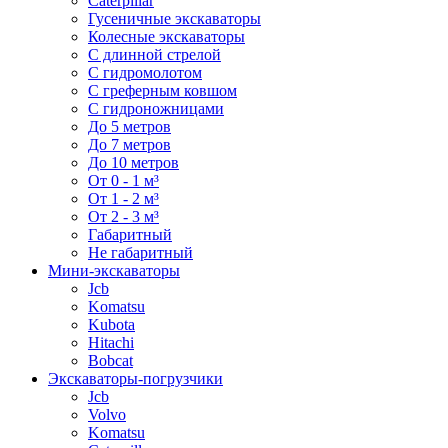
Caterpillar
Гусеничные экскаваторы
Колесные экскаваторы
С длинной стрелой
С гидромолотом
С греферным ковшом
С гидроножницами
До 5 метров
До 7 метров
До 10 метров
От 0 - 1 м³
От 1 - 2 м³
От 2 - 3 м³
Габаритный
Не габаритный
Мини-экскаваторы
Jcb
Komatsu
Kubota
Hitachi
Bobcat
Экскаваторы-погрузчики
Jcb
Volvo
Komatsu