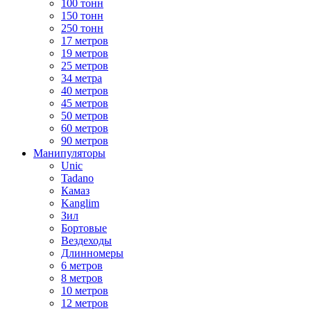
100 тонн
150 тонн
250 тонн
17 метров
19 метров
25 метров
34 метра
40 метров
45 метров
50 метров
60 метров
90 метров
Манипуляторы
Unic
Tadano
Камаз
Kanglim
Зил
Бортовые
Вездеходы
Длинномеры
6 метров
8 метров
10 метров
12 метров