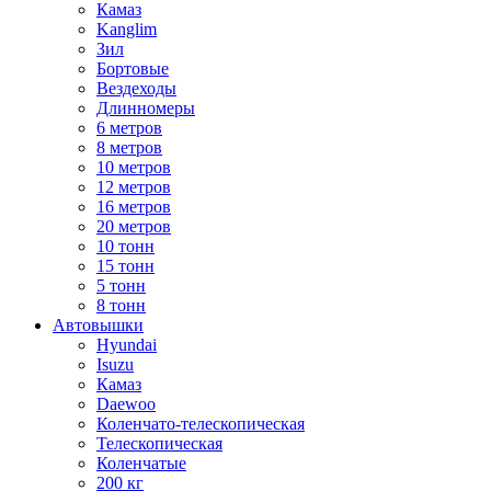
Камаз
Kanglim
Зил
Бортовые
Вездеходы
Длинномеры
6 метров
8 метров
10 метров
12 метров
16 метров
20 метров
10 тонн
15 тонн
5 тонн
8 тонн
Автовышки
Hyundai
Isuzu
Камаз
Daewoo
Коленчато-телескопическая
Телескопическая
Коленчатые
200 кг