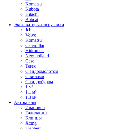
Komatsu
Kubota
Hitachi
Bobcat
Экскаваторы-погрузчики
Jcb
Volvo
Komatsu
Caterpillar
Hidromek
New holland
Case
Terex
С гидромолотом
С вилами
С гидробуром
1 м³
1.1 м³
1.3 м³
Автокраны
Ивановец
Галичанин
Клинцы
Xcmg
Liebherr