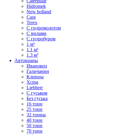
Caterpillar
Hidromek
New holland
Case
Terex
С гидромолотом
С вилами
С гидробуром
1 м³
1.1 м³
1.3 м³
Автокраны
Ивановец
Галичанин
Клинцы
Xcmg
Liebherr
С гуськом
Без гуська
16 тонн
25 тонн
32 тонны
40 тонн
50 тонн
70 тонн