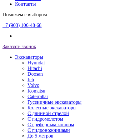
Контакты
Поможем с выбором
+7 (903) 106-48-68
Заказать звонок
Экскаваторы
Hyundai
Hitachi
Doosan
Jcb
Volvo
Komatsu
Caterpillar
Гусеничные экскаваторы
Колесные экскаваторы
С длинной стрелой
С гидромолотом
С греферным ковшом
С гидроножницами
До 5 метров