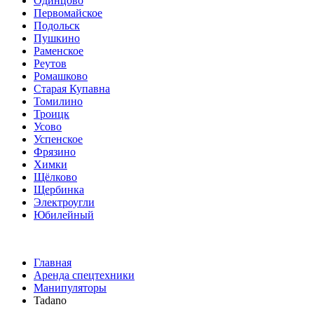
Одинцово
Первомайское
Подольск
Пушкино
Раменское
Реутов
Ромашково
Старая Купавна
Томилино
Троицк
Усово
Успенское
Фрязино
Химки
Щёлково
Щербинка
Электроугли
Юбилейный
Главная
Аренда спецтехники
Манипуляторы
Tadano