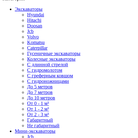
Экскаваторы
Hyundai
Hitachi
Doosan
Jcb
Volvo
Komatsu
Caterpillar
Гусеничные экскаваторы
Колесные экскаваторы
С длинной стрелой
С гидромолотом
С греферным ковшом
С гидроножницами
До 5 метров
До 7 метров
До 10 метров
От 0 - 1 м³
От 1 - 2 м³
От 2 - 3 м³
Габаритный
Не габаритный
Мини-экскаваторы
Jcb