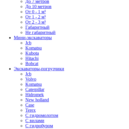
До 7 метров
До 10 метров
От 0 - 1 м³
От 1 - 2 м³
От 2 - 3 м³
Габаритный
Не габаритный
Мини-экскаваторы
Jcb
Komatsu
Kubota
Hitachi
Bobcat
Экскаваторы-погрузчики
Jcb
Volvo
Komatsu
Caterpillar
Hidromek
New holland
Case
Terex
С гидромолотом
С вилами
С гидробуром