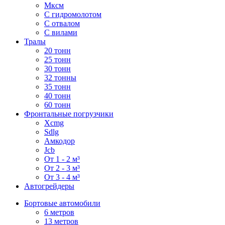
Мксм
С гидромолотом
С отвалом
С вилами
Тралы
20 тонн
25 тонн
30 тонн
32 тонны
35 тонн
40 тонн
60 тонн
Фронтальные погрузчики
Xcmg
Sdlg
Амкодор
Jcb
От 1 - 2 м³
От 2 - 3 м³
От 3 - 4 м³
Автогрейдеры
Бортовые автомобили
6 метров
13 метров