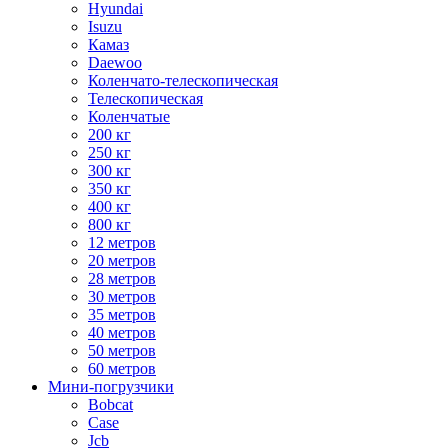
Hyundai
Isuzu
Камаз
Daewoo
Коленчато-телескопическая
Телескопическая
Коленчатые
200 кг
250 кг
300 кг
350 кг
400 кг
800 кг
12 метров
20 метров
28 метров
30 метров
35 метров
40 метров
50 метров
60 метров
Мини-погрузчики
Bobcat
Case
Jcb