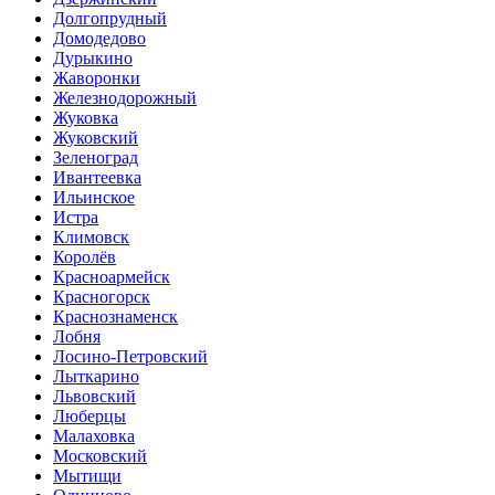
Долгопрудный
Домодедово
Дурыкино
Жаворонки
Железнодорожный
Жуковка
Жуковский
Зеленоград
Ивантеевка
Ильинское
Истра
Климовск
Королёв
Красноармейск
Красногорск
Краснознаменск
Лобня
Лосино-Петровский
Лыткарино
Львовский
Люберцы
Малаховка
Московский
Мытищи