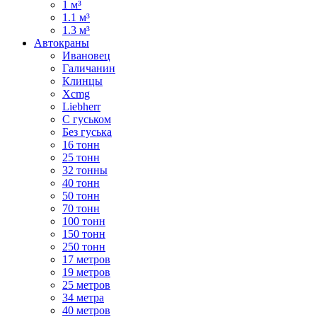
1 м³
1.1 м³
1.3 м³
Автокраны
Ивановец
Галичанин
Клинцы
Xcmg
Liebherr
С гуськом
Без гуська
16 тонн
25 тонн
32 тонны
40 тонн
50 тонн
70 тонн
100 тонн
150 тонн
250 тонн
17 метров
19 метров
25 метров
34 метра
40 метров