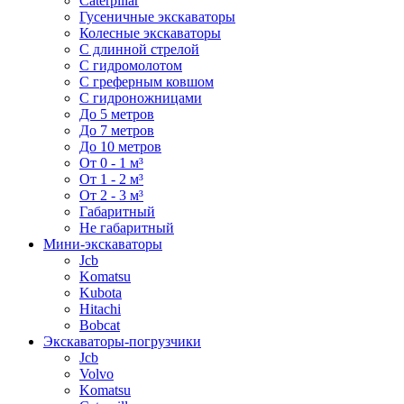
Caterpillar
Гусеничные экскаваторы
Колесные экскаваторы
С длинной стрелой
С гидромолотом
С греферным ковшом
С гидроножницами
До 5 метров
До 7 метров
До 10 метров
От 0 - 1 м³
От 1 - 2 м³
От 2 - 3 м³
Габаритный
Не габаритный
Мини-экскаваторы
Jcb
Komatsu
Kubota
Hitachi
Bobcat
Экскаваторы-погрузчики
Jcb
Volvo
Komatsu