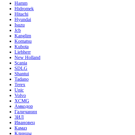
Hamm
Hidromek
Hitachi
Hyundai
Isuzu
Jcb
Kanglim
Komatsu
Kubota
Liebherr
New Holland
Scania
SDLG
Shantui
Tadano
Terex
Unic
Volvo
XCMG
Амкодор
Галичанин
ЗИЛ
Ивановец
Камаз
Клинцы