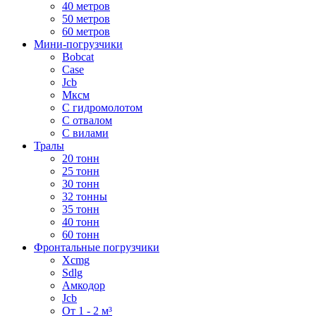
40 метров
50 метров
60 метров
Мини-погрузчики
Bobcat
Case
Jcb
Мксм
С гидромолотом
С отвалом
С вилами
Тралы
20 тонн
25 тонн
30 тонн
32 тонны
35 тонн
40 тонн
60 тонн
Фронтальные погрузчики
Xcmg
Sdlg
Амкодор
Jcb
От 1 - 2 м³