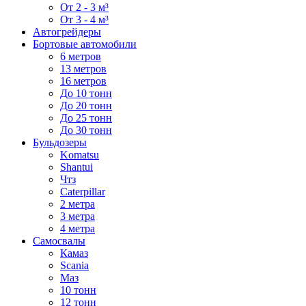
От 2 - 3 м³
От 3 - 4 м³
Автогрейдеры
Бортовые автомобили
6 метров
13 метров
16 метров
До 10 тонн
До 20 тонн
До 25 тонн
До 30 тонн
Бульдозеры
Komatsu
Shantui
Чтз
Caterpillar
2 метра
3 метра
4 метра
Самосвалы
Камаз
Scania
Маз
10 тонн
12 тонн