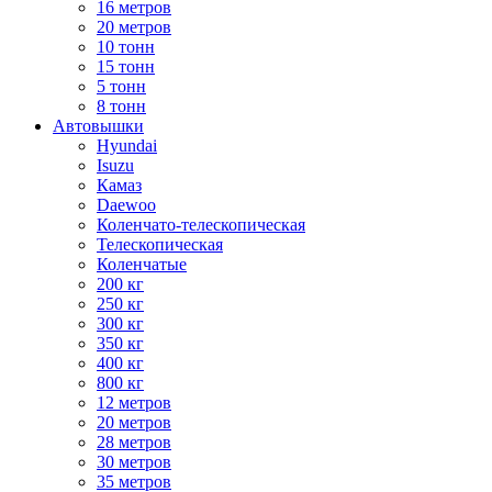
16 метров
20 метров
10 тонн
15 тонн
5 тонн
8 тонн
Автовышки
Hyundai
Isuzu
Камаз
Daewoo
Коленчато-телескопическая
Телескопическая
Коленчатые
200 кг
250 кг
300 кг
350 кг
400 кг
800 кг
12 метров
20 метров
28 метров
30 метров
35 метров