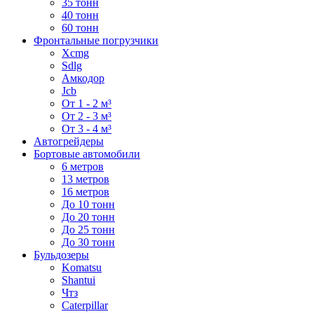
35 тонн
40 тонн
60 тонн
Фронтальные погрузчики
Xcmg
Sdlg
Амкодор
Jcb
От 1 - 2 м³
От 2 - 3 м³
От 3 - 4 м³
Автогрейдеры
Бортовые автомобили
6 метров
13 метров
16 метров
До 10 тонн
До 20 тонн
До 25 тонн
До 30 тонн
Бульдозеры
Komatsu
Shantui
Чтз
Caterpillar