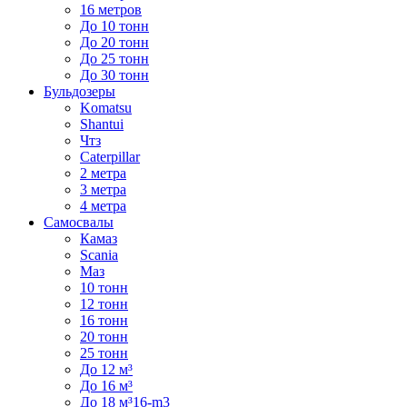
16 метров
До 10 тонн
До 20 тонн
До 25 тонн
До 30 тонн
Бульдозеры
Komatsu
Shantui
Чтз
Caterpillar
2 метра
3 метра
4 метра
Самосвалы
Камаз
Scania
Маз
10 тонн
12 тонн
16 тонн
20 тонн
25 тонн
До 12 м³
До 16 м³
До 18 м³16-m3