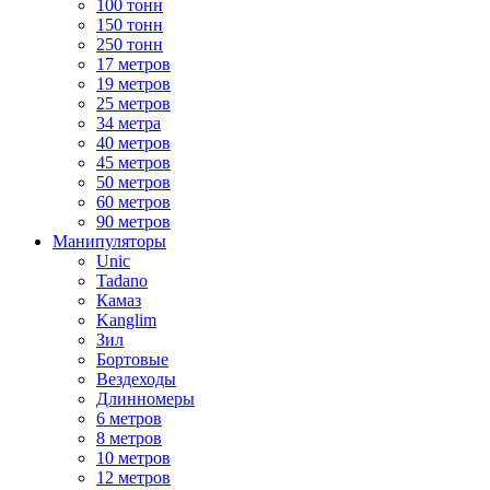
100 тонн
150 тонн
250 тонн
17 метров
19 метров
25 метров
34 метра
40 метров
45 метров
50 метров
60 метров
90 метров
Манипуляторы
Unic
Tadano
Камаз
Kanglim
Зил
Бортовые
Вездеходы
Длинномеры
6 метров
8 метров
10 метров
12 метров