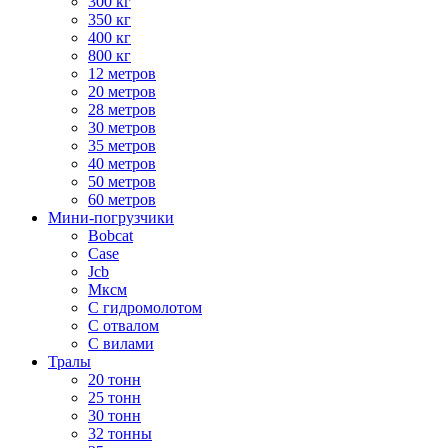
300 кг
350 кг
400 кг
800 кг
12 метров
20 метров
28 метров
30 метров
35 метров
40 метров
50 метров
60 метров
Мини-погрузчики
Bobcat
Case
Jcb
Мксм
С гидромолотом
С отвалом
С вилами
Тралы
20 тонн
25 тонн
30 тонн
32 тонны