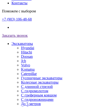
Контакты
Поможем с выбором
+7 (903) 106-48-68
Заказать звонок
Экскаваторы
Hyundai
Hitachi
Doosan
Jcb
Volvo
Komatsu
Caterpillar
Гусеничные экскаваторы
Колесные экскаваторы
С длинной стрелой
С гидромолотом
С греферным ковшом
С гидроножницами
До 5 метров