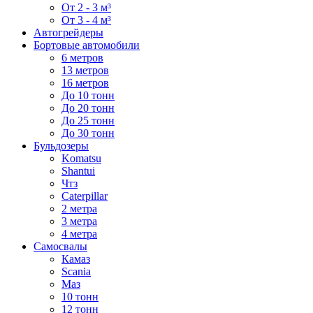
От 2 - 3 м³
От 3 - 4 м³
Автогрейдеры
Бортовые автомобили
6 метров
13 метров
16 метров
До 10 тонн
До 20 тонн
До 25 тонн
До 30 тонн
Бульдозеры
Komatsu
Shantui
Чтз
Caterpillar
2 метра
3 метра
4 метра
Самосвалы
Камаз
Scania
Маз
10 тонн
12 тонн