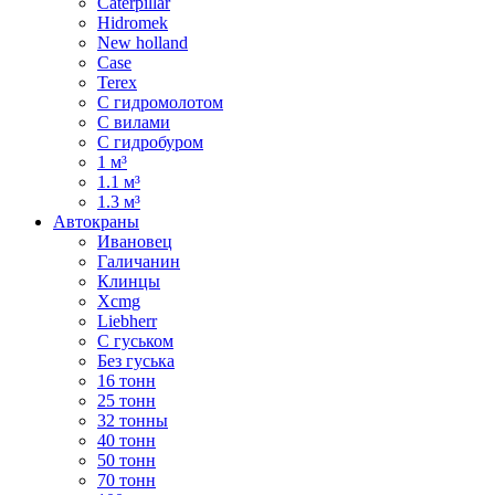
Caterpillar
Hidromek
New holland
Case
Terex
С гидромолотом
С вилами
С гидробуром
1 м³
1.1 м³
1.3 м³
Автокраны
Ивановец
Галичанин
Клинцы
Xcmg
Liebherr
С гуськом
Без гуська
16 тонн
25 тонн
32 тонны
40 тонн
50 тонн
70 тонн