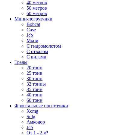
40 метров
50 метров
60 метров
Мини-погрузчики
Bobcat
Case
Jcb
Мксм
С гидромолотом
С отвалом
С вилами
Тралы
20 тонн
25 тонн
30 тонн
32 тонны
35 тонн
40 тонн
60 тонн
Фронтальные погрузчики
Xcmg
Sdlg
Амкодор
Jcb
От 1 - 2 м³