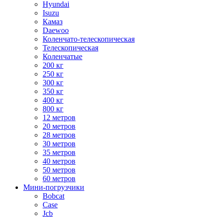
Hyundai
Isuzu
Камаз
Daewoo
Коленчато-телескопическая
Телескопическая
Коленчатые
200 кг
250 кг
300 кг
350 кг
400 кг
800 кг
12 метров
20 метров
28 метров
30 метров
35 метров
40 метров
50 метров
60 метров
Мини-погрузчики
Bobcat
Case
Jcb