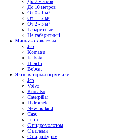
До 7 метров
До 10 метров
От 0 - 1 м³
От 1 - 2 м³
От 2 - 3 м³
Габаритный
Не габаритный
Мини-экскаваторы
Jcb
Komatsu
Kubota
Hitachi
Bobcat
Экскаваторы-погрузчики
Jcb
Volvo
Komatsu
Caterpillar
Hidromek
New holland
Case
Terex
С гидромолотом
С вилами
С гидробуром