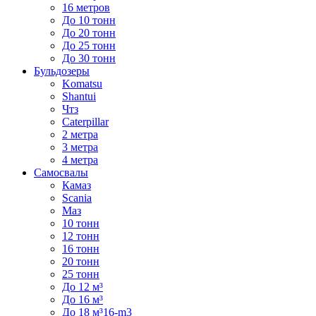
16 метров
До 10 тонн
До 20 тонн
До 25 тонн
До 30 тонн
Бульдозеры
Komatsu
Shantui
Чтз
Caterpillar
2 метра
3 метра
4 метра
Самосвалы
Камаз
Scania
Маз
10 тонн
12 тонн
16 тонн
20 тонн
25 тонн
До 12 м³
До 16 м³
До 18 м³16-m3