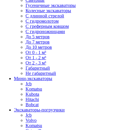
Caterpillar
Гусеничные экскаваторы
Колесные экскаваторы
С длинной стрелой
С гидромолотом
С греферным ковшом
С гидроножницами
До 5 метров
До 7 метров
До 10 метров
От 0 - 1 м³
От 1 - 2 м³
От 2 - 3 м³
Габаритный
Не габаритный
Мини-экскаваторы
Jcb
Komatsu
Kubota
Hitachi
Bobcat
Экскаваторы-погрузчики
Jcb
Volvo
Komatsu