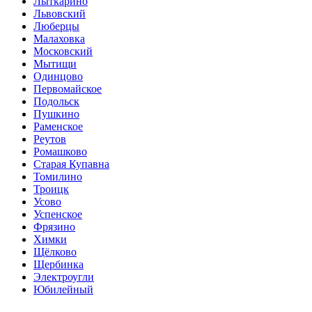
Лыткарино
Львовский
Люберцы
Малаховка
Московский
Мытищи
Одинцово
Первомайское
Подольск
Пушкино
Раменское
Реутов
Ромашково
Старая Купавна
Томилино
Троицк
Усово
Успенское
Фрязино
Химки
Щёлково
Щербинка
Электроугли
Юбилейный