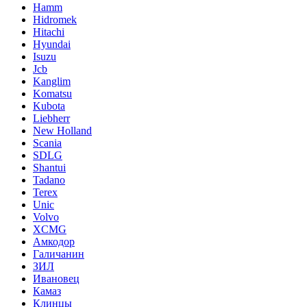
Hamm
Hidromek
Hitachi
Hyundai
Isuzu
Jcb
Kanglim
Komatsu
Kubota
Liebherr
New Holland
Scania
SDLG
Shantui
Tadano
Terex
Unic
Volvo
XCMG
Амкодор
Галичанин
ЗИЛ
Ивановец
Камаз
Клинцы