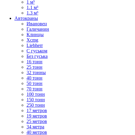
1 м³
1.1 м³
1.3 м³
Автокраны
Ивановец
Галичанин
Клинцы
Xcmg
Liebherr
С гуськом
Без гуська
16 тонн
25 тонн
32 тонны
40 тонн
50 тонн
70 тонн
100 тонн
150 тонн
250 тонн
17 метров
19 метров
25 метров
34 метра
40 метров