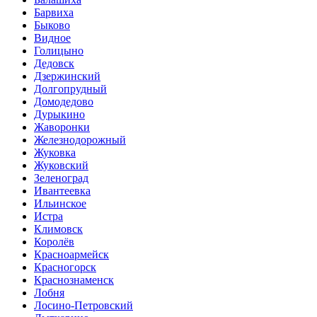
Барвиха
Быково
Видное
Голицыно
Дедовск
Дзержинский
Долгопрудный
Домодедово
Дурыкино
Жаворонки
Железнодорожный
Жуковка
Жуковский
Зеленоград
Ивантеевка
Ильинское
Истра
Климовск
Королёв
Красноармейск
Красногорск
Краснознаменск
Лобня
Лосино-Петровский