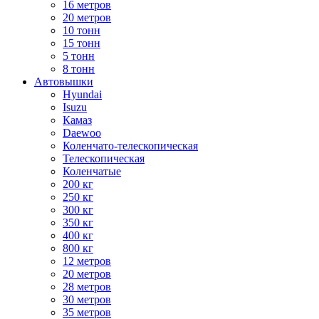
16 метров
20 метров
10 тонн
15 тонн
5 тонн
8 тонн
Автовышки
Hyundai
Isuzu
Камаз
Daewoo
Коленчато-телескопическая
Телескопическая
Коленчатые
200 кг
250 кг
300 кг
350 кг
400 кг
800 кг
12 метров
20 метров
28 метров
30 метров
35 метров