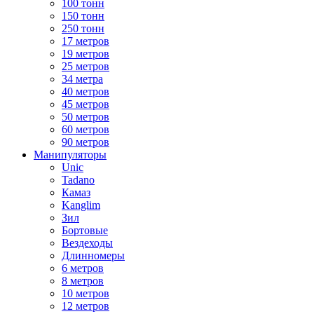
100 тонн
150 тонн
250 тонн
17 метров
19 метров
25 метров
34 метра
40 метров
45 метров
50 метров
60 метров
90 метров
Манипуляторы
Unic
Tadano
Камаз
Kanglim
Зил
Бортовые
Вездеходы
Длинномеры
6 метров
8 метров
10 метров
12 метров