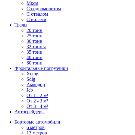
Мксм
С гидромолотом
С отвалом
С вилами
Тралы
20 тонн
25 тонн
30 тонн
32 тонны
35 тонн
40 тонн
60 тонн
Фронтальные погрузчики
Xcmg
Sdlg
Амкодор
Jcb
От 1 - 2 м³
От 2 - 3 м³
От 3 - 4 м³
Автогрейдеры
Бортовые автомобили
6 метров
13 метров