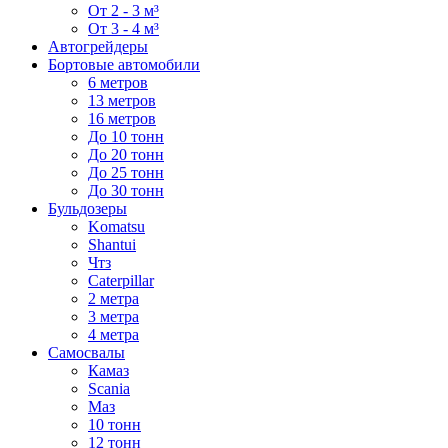
От 2 - 3 м³
От 3 - 4 м³
Автогрейдеры
Бортовые автомобили
6 метров
13 метров
16 метров
До 10 тонн
До 20 тонн
До 25 тонн
До 30 тонн
Бульдозеры
Komatsu
Shantui
Чтз
Caterpillar
2 метра
3 метра
4 метра
Самосвалы
Камаз
Scania
Маз
10 тонн
12 тонн