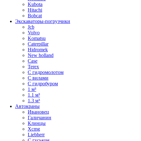
Kubota
Hitachi
Bobcat
Экскаваторы-погрузчики
Jcb
Volvo
Komatsu
Caterpillar
Hidromek
New holland
Case
Terex
С гидромолотом
С вилами
С гидробуром
1 м³
1.1 м³
1.3 м³
Автокраны
Ивановец
Галичанин
Клинцы
Xcmg
Liebherr
С гуськом