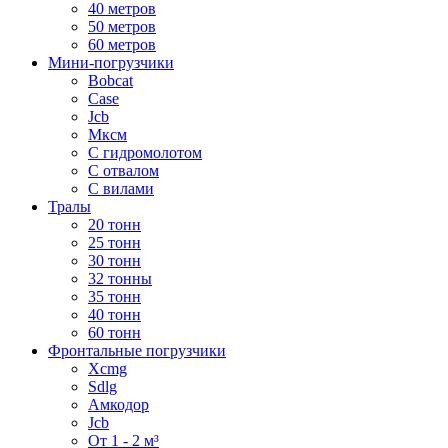
40 метров
50 метров
60 метров
Мини-погрузчики
Bobcat
Case
Jcb
Мксм
С гидромолотом
С отвалом
С вилами
Тралы
20 тонн
25 тонн
30 тонн
32 тонны
35 тонн
40 тонн
60 тонн
Фронтальные погрузчики
Xcmg
Sdlg
Амкодор
Jcb
От 1 - 2 м³