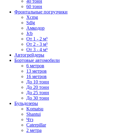
40 тонн
60 тонн
Фронтальные погрузчики
Xcmg
Sdlg
Амкодор
Jcb
От 1 - 2 м³
От 2 - 3 м³
От 3 - 4 м³
Автогрейдеры
Бортовые автомобили
6 метров
13 метров
16 метров
До 10 тонн
До 20 тонн
До 25 тонн
До 30 тонн
Бульдозеры
Komatsu
Shantui
Чтз
Caterpillar
2 метра