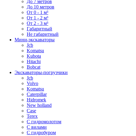
До 7 метров
До 10 метров
От 0 - 1 м³
От 1 - 2 м³
От 2 - 3 м³
Габаритный
Не габаритный
Мини-экскаваторы
Jcb
Komatsu
Kubota
Hitachi
Bobcat
Экскаваторы-погрузчики
Jcb
Volvo
Komatsu
Caterpillar
Hidromek
New holland
Case
Terex
С гидромолотом
С вилами
С гидробуром