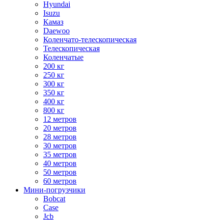
Hyundai
Isuzu
Камаз
Daewoo
Коленчато-телескопическая
Телескопическая
Коленчатые
200 кг
250 кг
300 кг
350 кг
400 кг
800 кг
12 метров
20 метров
28 метров
30 метров
35 метров
40 метров
50 метров
60 метров
Мини-погрузчики
Bobcat
Case
Jcb