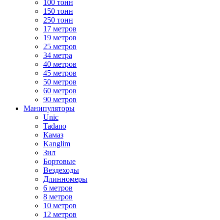
100 тонн
150 тонн
250 тонн
17 метров
19 метров
25 метров
34 метра
40 метров
45 метров
50 метров
60 метров
90 метров
Манипуляторы
Unic
Tadano
Камаз
Kanglim
Зил
Бортовые
Вездеходы
Длинномеры
6 метров
8 метров
10 метров
12 метров