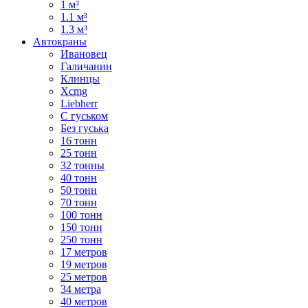
1 м³
1.1 м³
1.3 м³
Автокраны
Ивановец
Галичанин
Клинцы
Xcmg
Liebherr
С гуськом
Без гуська
16 тонн
25 тонн
32 тонны
40 тонн
50 тонн
70 тонн
100 тонн
150 тонн
250 тонн
17 метров
19 метров
25 метров
34 метра
40 метров