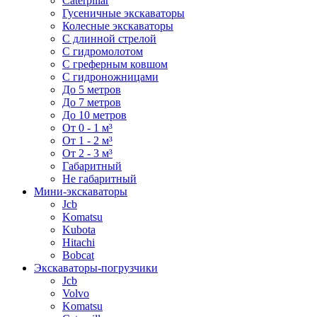
Caterpillar
Гусеничные экскаваторы
Колесные экскаваторы
С длинной стрелой
С гидромолотом
С греферным ковшом
С гидроножницами
До 5 метров
До 7 метров
До 10 метров
От 0 - 1 м³
От 1 - 2 м³
От 2 - 3 м³
Габаритный
Не габаритный
Мини-экскаваторы
Jcb
Komatsu
Kubota
Hitachi
Bobcat
Экскаваторы-погрузчики
Jcb
Volvo
Komatsu