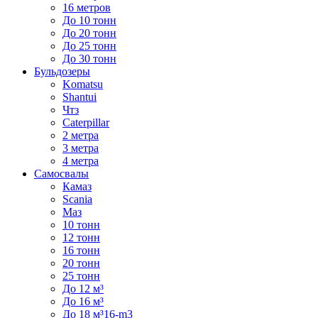
16 метров
До 10 тонн
До 20 тонн
До 25 тонн
До 30 тонн
Бульдозеры
Komatsu
Shantui
Чтз
Caterpillar
2 метра
3 метра
4 метра
Самосвалы
Камаз
Scania
Маз
10 тонн
12 тонн
16 тонн
20 тонн
25 тонн
До 12 м³
До 16 м³
До 18 м³16-m3