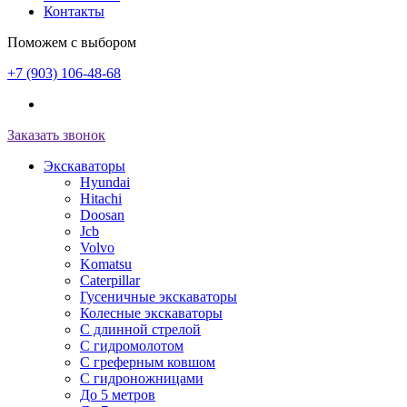
Контакты
Поможем с выбором
+7 (903) 106-48-68
Заказать звонок
Экскаваторы
Hyundai
Hitachi
Doosan
Jcb
Volvo
Komatsu
Caterpillar
Гусеничные экскаваторы
Колесные экскаваторы
С длинной стрелой
С гидромолотом
С греферным ковшом
С гидроножницами
До 5 метров