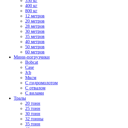
350 кг
400 кг
800 кг
12 метров
20 метров
28 метров
30 метров
35 метров
40 метров
50 метров
60 метров
Мини-погрузчики
Bobcat
Case
Jcb
Мксм
С гидромолотом
С отвалом
С вилами
Тралы
20 тонн
25 тонн
30 тонн
32 тонны
35 тонн