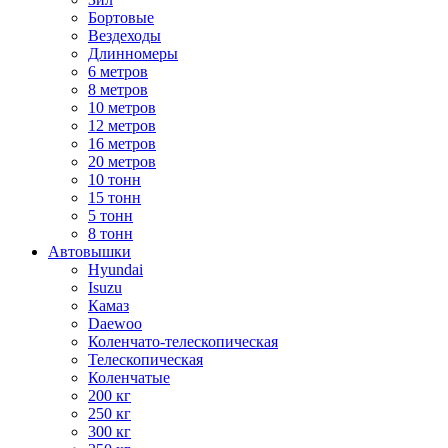
Бортовые
Вездеходы
Длинномеры
6 метров
8 метров
10 метров
12 метров
16 метров
20 метров
10 тонн
15 тонн
5 тонн
8 тонн
Автовышки
Hyundai
Isuzu
Камаз
Daewoo
Коленчато-телескопическая
Телескопическая
Коленчатые
200 кг
250 кг
300 кг