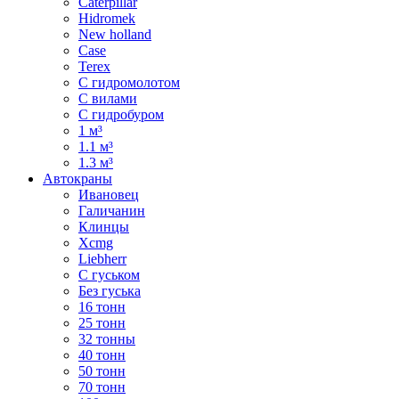
Caterpillar
Hidromek
New holland
Case
Terex
С гидромолотом
С вилами
С гидробуром
1 м³
1.1 м³
1.3 м³
Автокраны
Ивановец
Галичанин
Клинцы
Xcmg
Liebherr
С гуськом
Без гуська
16 тонн
25 тонн
32 тонны
40 тонн
50 тонн
70 тонн