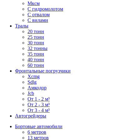
Мксм
С гидромолотом
С отвалом
С вилами
Тралы
20 тонн
25 тонн
30 тонн
32 тонны
35 тонн
40 тонн
60 тонн
Фронтальные погрузчики
Xcmg
Sdlg
Амкодор
Jcb
От 1 - 2 м³
От 2 - 3 м³
От 3 - 4 м³
Автогрейдеры
Бортовые автомобили
6 метров
13 метров