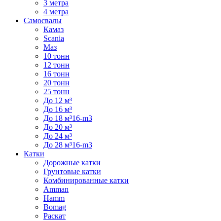
3 метра
4 метра
Самосвалы
Камаз
Scania
Маз
10 тонн
12 тонн
16 тонн
20 тонн
25 тонн
До 12 м³
До 16 м³
До 18 м³16-m3
До 20 м³
До 24 м³
До 28 м³16-m3
Катки
Дорожные катки
Грунтовые катки
Комбинированные катки
Amman
Hamm
Bomag
Раскат