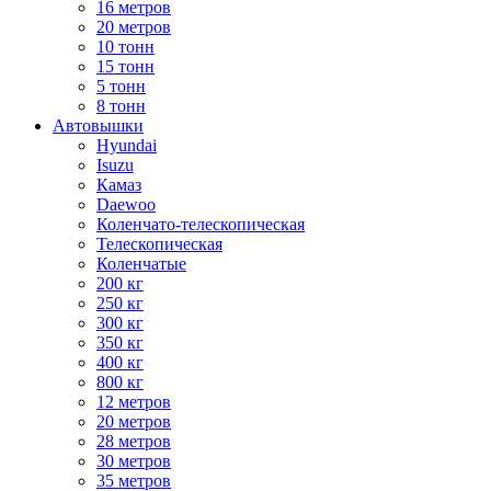
16 метров
20 метров
10 тонн
15 тонн
5 тонн
8 тонн
Автовышки
Hyundai
Isuzu
Камаз
Daewoo
Коленчато-телескопическая
Телескопическая
Коленчатые
200 кг
250 кг
300 кг
350 кг
400 кг
800 кг
12 метров
20 метров
28 метров
30 метров
35 метров