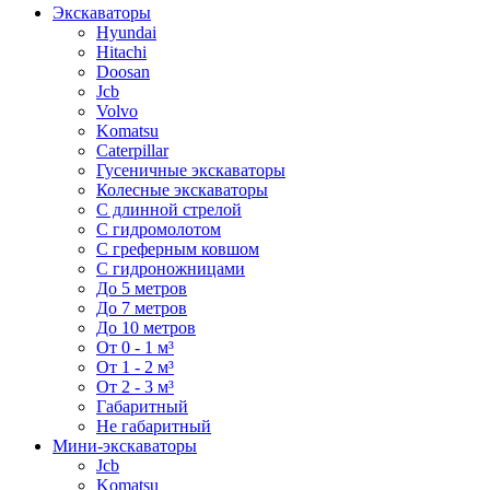
Экскаваторы
Hyundai
Hitachi
Doosan
Jcb
Volvo
Komatsu
Caterpillar
Гусеничные экскаваторы
Колесные экскаваторы
С длинной стрелой
С гидромолотом
С греферным ковшом
С гидроножницами
До 5 метров
До 7 метров
До 10 метров
От 0 - 1 м³
От 1 - 2 м³
От 2 - 3 м³
Габаритный
Не габаритный
Мини-экскаваторы
Jcb
Komatsu