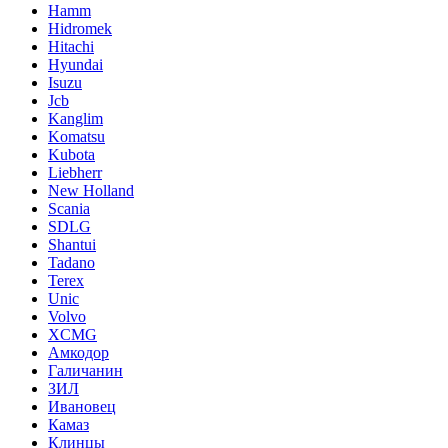
Hamm
Hidromek
Hitachi
Hyundai
Isuzu
Jcb
Kanglim
Komatsu
Kubota
Liebherr
New Holland
Scania
SDLG
Shantui
Tadano
Terex
Unic
Volvo
XCMG
Амкодор
Галичанин
ЗИЛ
Ивановец
Камаз
Клинцы