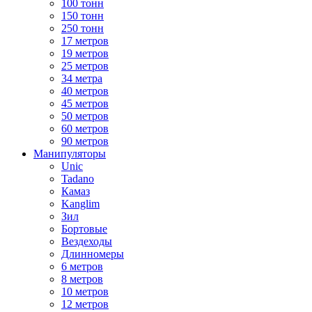
100 тонн
150 тонн
250 тонн
17 метров
19 метров
25 метров
34 метра
40 метров
45 метров
50 метров
60 метров
90 метров
Манипуляторы
Unic
Tadano
Камаз
Kanglim
Зил
Бортовые
Вездеходы
Длинномеры
6 метров
8 метров
10 метров
12 метров