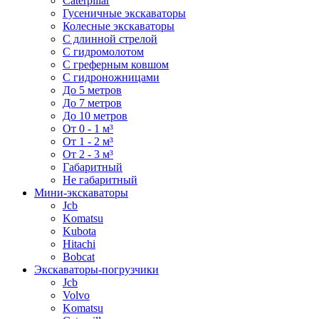
Caterpillar
Гусеничные экскаваторы
Колесные экскаваторы
С длинной стрелой
С гидромолотом
С греферным ковшом
С гидроножницами
До 5 метров
До 7 метров
До 10 метров
От 0 - 1 м³
От 1 - 2 м³
От 2 - 3 м³
Габаритный
Не габаритный
Мини-экскаваторы
Jcb
Komatsu
Kubota
Hitachi
Bobcat
Экскаваторы-погрузчики
Jcb
Volvo
Komatsu