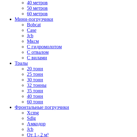
40 метров
50 метров
60 метров
Мини-погрузчики
Bobcat
Case
Jcb
Мксм
С гидромолотом
С отвалом
С вилами
Тралы
20 тонн
25 тонн
30 тонн
32 тонны
35 тонн
40 тонн
60 тонн
Фронтальные погрузчики
Xcmg
Sdlg
Амкодор
Jcb
От 1 - 2 м³