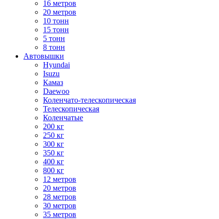
16 метров
20 метров
10 тонн
15 тонн
5 тонн
8 тонн
Автовышки
Hyundai
Isuzu
Камаз
Daewoo
Коленчато-телескопическая
Телескопическая
Коленчатые
200 кг
250 кг
300 кг
350 кг
400 кг
800 кг
12 метров
20 метров
28 метров
30 метров
35 метров