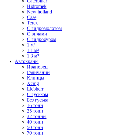
Caterpillar
Hidromek
New holland
Case
Terex
С гидромолотом
С вилами
С гидробуром
1 м³
1.1 м³
1.3 м³
Автокраны
Ивановец
Галичанин
Клинцы
Xcmg
Liebherr
С гуськом
Без гуська
16 тонн
25 тонн
32 тонны
40 тонн
50 тонн
70 тонн