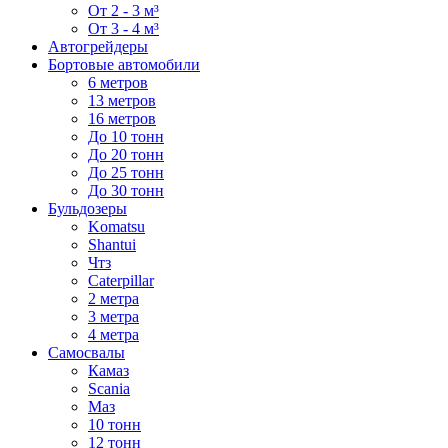
От 2 - 3 м³
От 3 - 4 м³
Автогрейдеры
Бортовые автомобили
6 метров
13 метров
16 метров
До 10 тонн
До 20 тонн
До 25 тонн
До 30 тонн
Бульдозеры
Komatsu
Shantui
Чтз
Caterpillar
2 метра
3 метра
4 метра
Самосвалы
Камаз
Scania
Маз
10 тонн
12 тонн