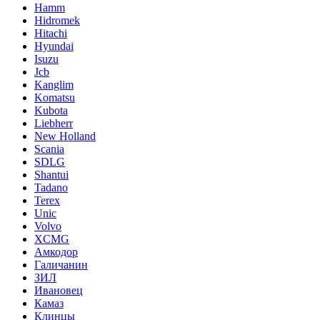
Hamm
Hidromek
Hitachi
Hyundai
Isuzu
Jcb
Kanglim
Komatsu
Kubota
Liebherr
New Holland
Scania
SDLG
Shantui
Tadano
Terex
Unic
Volvo
XCMG
Амкодор
Галичанин
ЗИЛ
Ивановец
Камаз
Клинцы