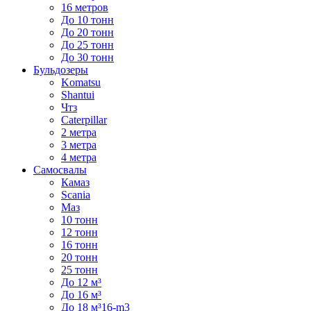
16 метров
До 10 тонн
До 20 тонн
До 25 тонн
До 30 тонн
Бульдозеры
Komatsu
Shantui
Чтз
Caterpillar
2 метра
3 метра
4 метра
Самосвалы
Камаз
Scania
Маз
10 тонн
12 тонн
16 тонн
20 тонн
25 тонн
До 12 м³
До 16 м³
До 18 м³16-m3