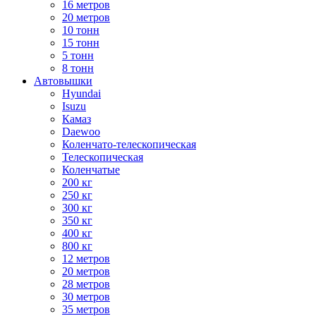
16 метров
20 метров
10 тонн
15 тонн
5 тонн
8 тонн
Автовышки
Hyundai
Isuzu
Камаз
Daewoo
Коленчато-телескопическая
Телескопическая
Коленчатые
200 кг
250 кг
300 кг
350 кг
400 кг
800 кг
12 метров
20 метров
28 метров
30 метров
35 метров