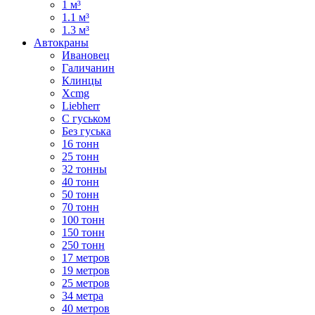
1 м³
1.1 м³
1.3 м³
Автокраны
Ивановец
Галичанин
Клинцы
Xcmg
Liebherr
С гуськом
Без гуська
16 тонн
25 тонн
32 тонны
40 тонн
50 тонн
70 тонн
100 тонн
150 тонн
250 тонн
17 метров
19 метров
25 метров
34 метра
40 метров