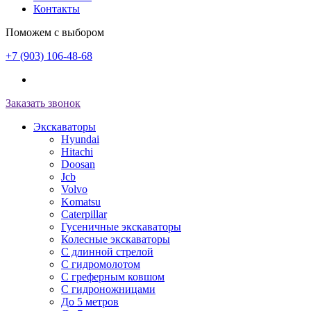
Контакты
Поможем с выбором
+7 (903) 106-48-68
Заказать звонок
Экскаваторы
Hyundai
Hitachi
Doosan
Jcb
Volvo
Komatsu
Caterpillar
Гусеничные экскаваторы
Колесные экскаваторы
С длинной стрелой
С гидромолотом
С греферным ковшом
С гидроножницами
До 5 метров