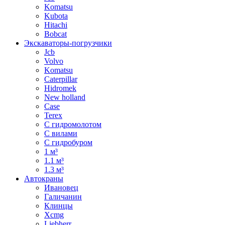
Komatsu
Kubota
Hitachi
Bobcat
Экскаваторы-погрузчики
Jcb
Volvo
Komatsu
Caterpillar
Hidromek
New holland
Case
Terex
С гидромолотом
С вилами
С гидробуром
1 м³
1.1 м³
1.3 м³
Автокраны
Ивановец
Галичанин
Клинцы
Xcmg
Liebherr