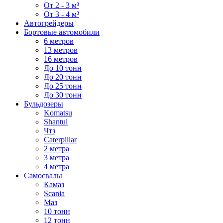
От 2 - 3 м³
От 3 - 4 м³
Автогрейдеры
Бортовые автомобили
6 метров
13 метров
16 метров
До 10 тонн
До 20 тонн
До 25 тонн
До 30 тонн
Бульдозеры
Komatsu
Shantui
Чтз
Caterpillar
2 метра
3 метра
4 метра
Самосвалы
Камаз
Scania
Маз
10 тонн
12 тонн