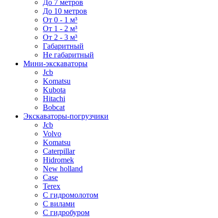
До 7 метров
До 10 метров
От 0 - 1 м³
От 1 - 2 м³
От 2 - 3 м³
Габаритный
Не габаритный
Мини-экскаваторы
Jcb
Komatsu
Kubota
Hitachi
Bobcat
Экскаваторы-погрузчики
Jcb
Volvo
Komatsu
Caterpillar
Hidromek
New holland
Case
Terex
С гидромолотом
С вилами
С гидробуром