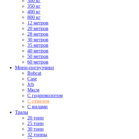
300 кг
350 кг
400 кг
800 кг
12 метров
20 метров
28 метров
30 метров
35 метров
40 метров
50 метров
60 метров
Мини-погрузчики
Bobcat
Case
Jcb
Мксм
С гидромолотом
С отвалом
С вилами
Тралы
20 тонн
25 тонн
30 тонн
32 тонны