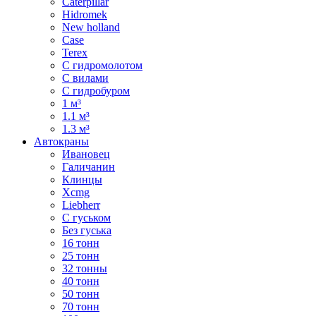
Caterpillar
Hidromek
New holland
Case
Terex
С гидромолотом
С вилами
С гидробуром
1 м³
1.1 м³
1.3 м³
Автокраны
Ивановец
Галичанин
Клинцы
Xcmg
Liebherr
С гуськом
Без гуська
16 тонн
25 тонн
32 тонны
40 тонн
50 тонн
70 тонн