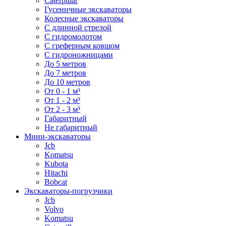
Caterpillar
Гусеничные экскаваторы
Колесные экскаваторы
С длинной стрелой
С гидромолотом
С греферным ковшом
С гидроножницами
До 5 метров
До 7 метров
До 10 метров
От 0 - 1 м³
От 1 - 2 м³
От 2 - 3 м³
Габаритный
Не габаритный
Мини-экскаваторы
Jcb
Komatsu
Kubota
Hitachi
Bobcat
Экскаваторы-погрузчики
Jcb
Volvo
Komatsu