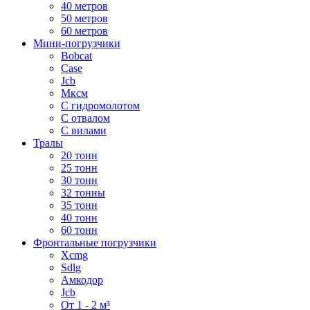
40 метров
50 метров
60 метров
Мини-погрузчики
Bobcat
Case
Jcb
Мксм
С гидромолотом
С отвалом
С вилами
Тралы
20 тонн
25 тонн
30 тонн
32 тонны
35 тонн
40 тонн
60 тонн
Фронтальные погрузчики
Xcmg
Sdlg
Амкодор
Jcb
От 1 - 2 м³