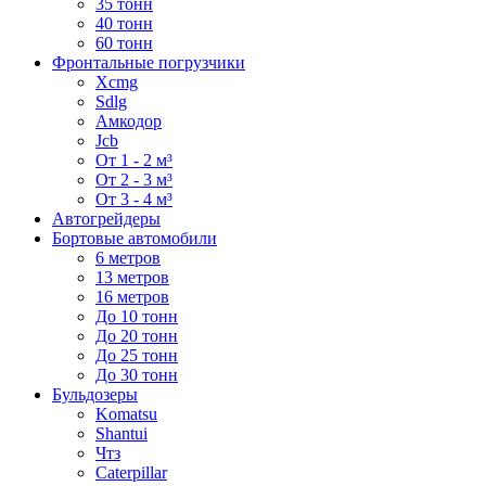
35 тонн
40 тонн
60 тонн
Фронтальные погрузчики
Xcmg
Sdlg
Амкодор
Jcb
От 1 - 2 м³
От 2 - 3 м³
От 3 - 4 м³
Автогрейдеры
Бортовые автомобили
6 метров
13 метров
16 метров
До 10 тонн
До 20 тонн
До 25 тонн
До 30 тонн
Бульдозеры
Komatsu
Shantui
Чтз
Caterpillar