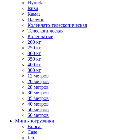
Hyundai
Isuzu
Камаз
Daewoo
Коленчато-телескопическая
Телескопическая
Коленчатые
200 кг
250 кг
300 кг
350 кг
400 кг
800 кг
12 метров
20 метров
28 метров
30 метров
35 метров
40 метров
50 метров
60 метров
Мини-погрузчики
Bobcat
Case
Jcb