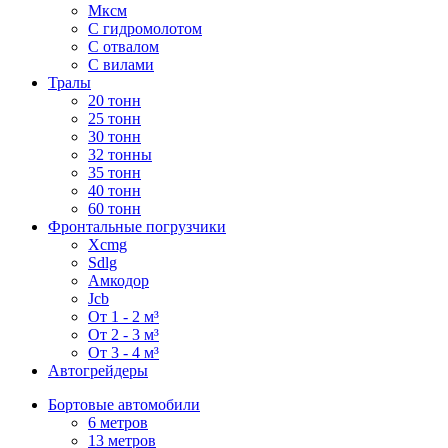
Мксм
С гидромолотом
С отвалом
С вилами
Тралы
20 тонн
25 тонн
30 тонн
32 тонны
35 тонн
40 тонн
60 тонн
Фронтальные погрузчики
Xcmg
Sdlg
Амкодор
Jcb
От 1 - 2 м³
От 2 - 3 м³
От 3 - 4 м³
Автогрейдеры
Бортовые автомобили
6 метров
13 метров