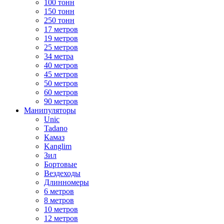
100 тонн
150 тонн
250 тонн
17 метров
19 метров
25 метров
34 метра
40 метров
45 метров
50 метров
60 метров
90 метров
Манипуляторы
Unic
Tadano
Камаз
Kanglim
Зил
Бортовые
Вездеходы
Длинномеры
6 метров
8 метров
10 метров
12 метров