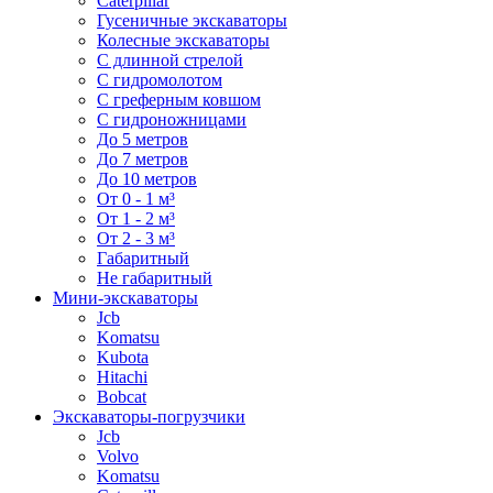
Caterpillar
Гусеничные экскаваторы
Колесные экскаваторы
С длинной стрелой
С гидромолотом
С греферным ковшом
С гидроножницами
До 5 метров
До 7 метров
До 10 метров
От 0 - 1 м³
От 1 - 2 м³
От 2 - 3 м³
Габаритный
Не габаритный
Мини-экскаваторы
Jcb
Komatsu
Kubota
Hitachi
Bobcat
Экскаваторы-погрузчики
Jcb
Volvo
Komatsu