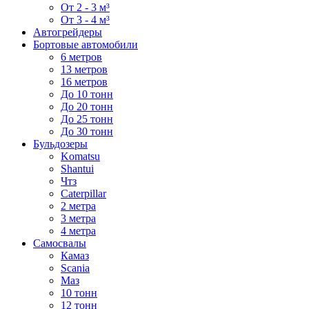
От 2 - 3 м³
От 3 - 4 м³
Автогрейдеры
Бортовые автомобили
6 метров
13 метров
16 метров
До 10 тонн
До 20 тонн
До 25 тонн
До 30 тонн
Бульдозеры
Komatsu
Shantui
Чтз
Caterpillar
2 метра
3 метра
4 метра
Самосвалы
Камаз
Scania
Маз
10 тонн
12 тонн