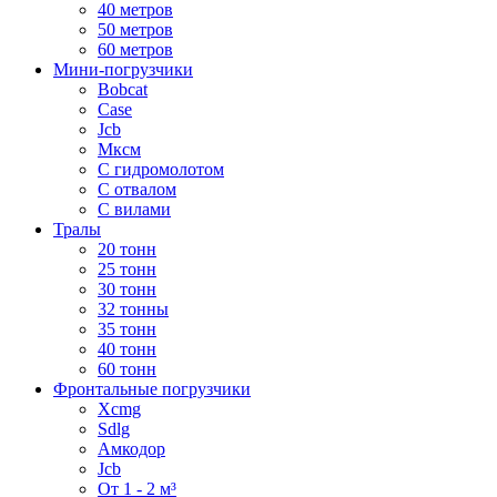
40 метров
50 метров
60 метров
Мини-погрузчики
Bobcat
Case
Jcb
Мксм
С гидромолотом
С отвалом
С вилами
Тралы
20 тонн
25 тонн
30 тонн
32 тонны
35 тонн
40 тонн
60 тонн
Фронтальные погрузчики
Xcmg
Sdlg
Амкодор
Jcb
От 1 - 2 м³