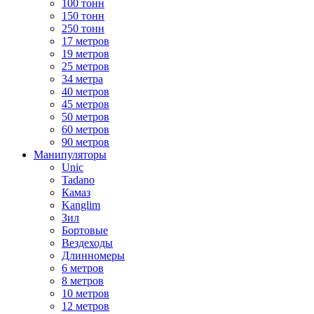
100 тонн
150 тонн
250 тонн
17 метров
19 метров
25 метров
34 метра
40 метров
45 метров
50 метров
60 метров
90 метров
Манипуляторы
Unic
Tadano
Камаз
Kanglim
Зил
Бортовые
Вездеходы
Длинномеры
6 метров
8 метров
10 метров
12 метров