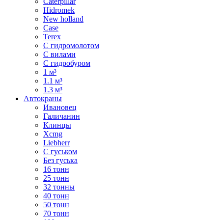
Caterpillar
Hidromek
New holland
Case
Terex
С гидромолотом
С вилами
С гидробуром
1 м³
1.1 м³
1.3 м³
Автокраны
Ивановец
Галичанин
Клинцы
Xcmg
Liebherr
С гуськом
Без гуська
16 тонн
25 тонн
32 тонны
40 тонн
50 тонн
70 тонн