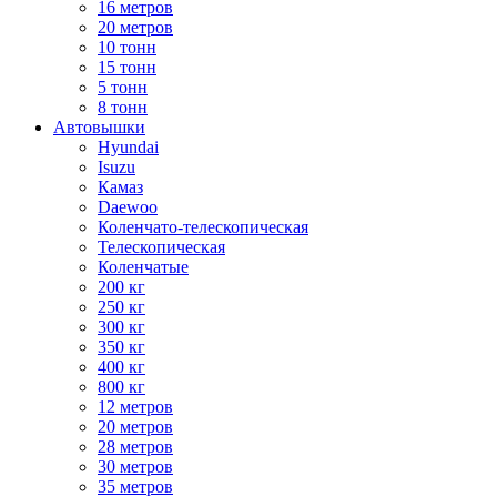
16 метров
20 метров
10 тонн
15 тонн
5 тонн
8 тонн
Автовышки
Hyundai
Isuzu
Камаз
Daewoo
Коленчато-телескопическая
Телескопическая
Коленчатые
200 кг
250 кг
300 кг
350 кг
400 кг
800 кг
12 метров
20 метров
28 метров
30 метров
35 метров