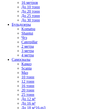
16 метров
До 10 тонн
До 20 тонн
До 25 тонн
До 30 тонн
Бульдозеры
Komatsu
Shantui
Чтз
Caterpillar
2 метра
3 метра
4 метра
Самосвалы
Камаз
Scania
Маз
10 тонн
12 тонн
16 тонн
20 тонн
25 тонн
До 12 м³
До 16 м³
До 18 м³16-m3