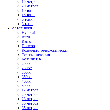
16 метров
20 метров
10 тонн
15 тонн
5 тонн
8 тонн
Автовышки
Hyundai
Isuzu
Камаз
Daewoo
Коленчато-телескопическая
Телескопическая
Коленчатые
200 кг
250 кг
300 кг
350 кг
400 кг
800 кг
12 метров
20 метров
28 метров
30 метров
35 метров