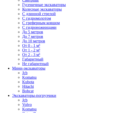
Caterpillar
Гусеничные экскаваторы
Колесные экскаваторы
С длинной стрелой
С гидромолотом
С греферным ковшом
С гидроножницами
До 5 метров
До 7 метров
До 10 метров
От 0 - 1 м³
От 1 - 2 м³
От 2 - 3 м³
Габаритный
Не габаритный
Мини-экскаваторы
Jcb
Komatsu
Kubota
Hitachi
Bobcat
Экскаваторы-погрузчики
Jcb
Volvo
Komatsu