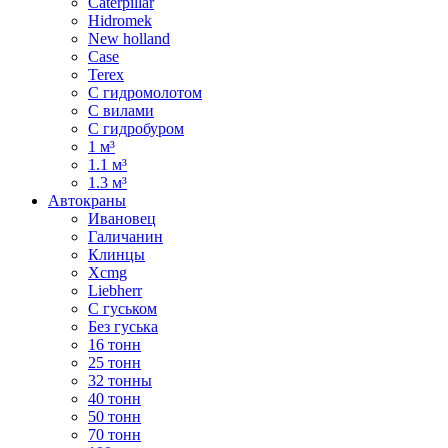
Caterpillar
Hidromek
New holland
Case
Terex
С гидромолотом
С вилами
С гидробуром
1 м³
1.1 м³
1.3 м³
Автокраны
Ивановец
Галичанин
Клинцы
Xcmg
Liebherr
С гуськом
Без гуська
16 тонн
25 тонн
32 тонны
40 тонн
50 тонн
70 тонн