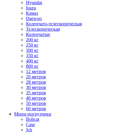
Hyundai
Isuzu
Камаз
Daewoo
Коленчато-телескопическая
Телескопическая
Коленчатые
200 кг
250 кг
300 кг
350 кг
400 кг
800 кг
12 метров
20 метров
28 метров
30 метров
35 метров
40 метров
50 метров
60 метров
Мини-погрузчики
Bobcat
Case
Jcb