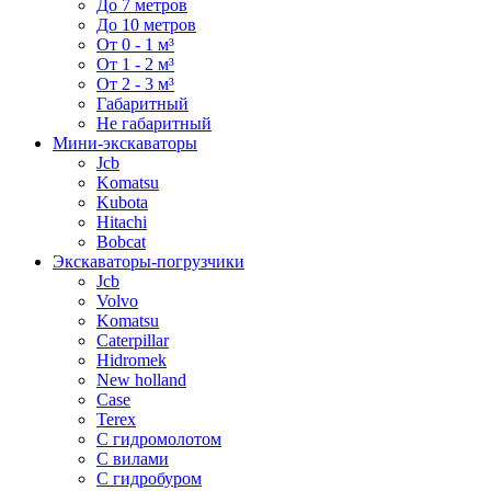
До 7 метров
До 10 метров
От 0 - 1 м³
От 1 - 2 м³
От 2 - 3 м³
Габаритный
Не габаритный
Мини-экскаваторы
Jcb
Komatsu
Kubota
Hitachi
Bobcat
Экскаваторы-погрузчики
Jcb
Volvo
Komatsu
Caterpillar
Hidromek
New holland
Case
Terex
С гидромолотом
С вилами
С гидробуром