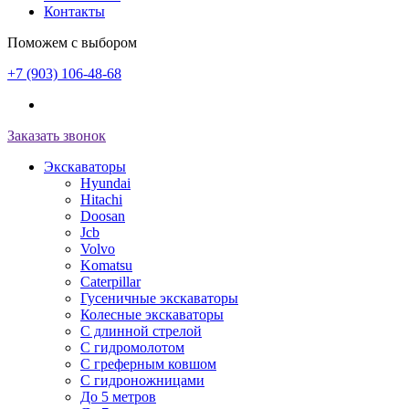
Контакты
Поможем с выбором
+7 (903) 106-48-68
Заказать звонок
Экскаваторы
Hyundai
Hitachi
Doosan
Jcb
Volvo
Komatsu
Caterpillar
Гусеничные экскаваторы
Колесные экскаваторы
С длинной стрелой
С гидромолотом
С греферным ковшом
С гидроножницами
До 5 метров