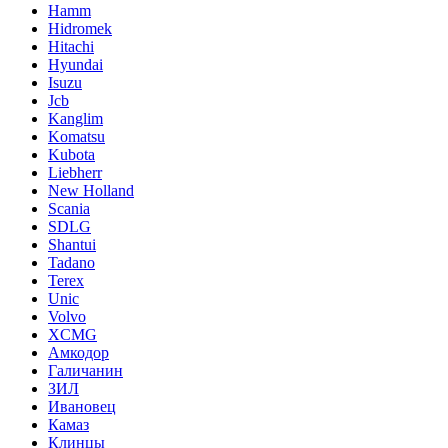
Hamm
Hidromek
Hitachi
Hyundai
Isuzu
Jcb
Kanglim
Komatsu
Kubota
Liebherr
New Holland
Scania
SDLG
Shantui
Tadano
Terex
Unic
Volvo
XCMG
Амкодор
Галичанин
ЗИЛ
Ивановец
Камаз
Клинцы