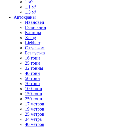
1 м³
1.1 м³
1.3 м³
Автокраны
Ивановец
Галичанин
Клинцы
Xcmg
Liebherr
С гуськом
Без гуська
16 тонн
25 тонн
32 тонны
40 тонн
50 тонн
70 тонн
100 тонн
150 тонн
250 тонн
17 метров
19 метров
25 метров
34 метра
40 метров