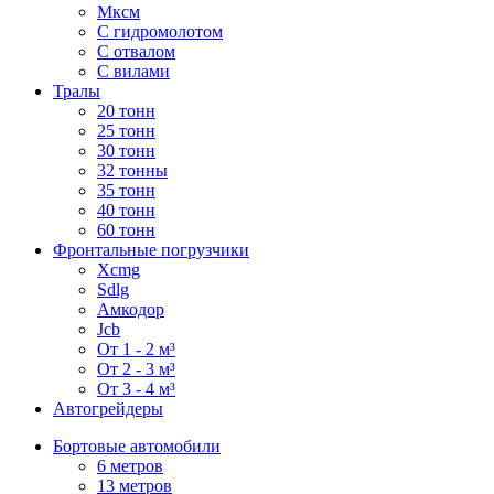
Мксм
С гидромолотом
С отвалом
С вилами
Тралы
20 тонн
25 тонн
30 тонн
32 тонны
35 тонн
40 тонн
60 тонн
Фронтальные погрузчики
Xcmg
Sdlg
Амкодор
Jcb
От 1 - 2 м³
От 2 - 3 м³
От 3 - 4 м³
Автогрейдеры
Бортовые автомобили
6 метров
13 метров