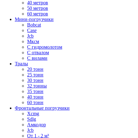
40 метров
50 метров
60 метров
Мини-погрузчики
Bobcat
Case
Jcb
Мксм
С гидромолотом
С отвалом
С вилами
Тралы
20 тонн
25 тонн
30 тонн
32 тонны
35 тонн
40 тонн
60 тонн
Фронтальные погрузчики
Xcmg
Sdlg
Амкодор
Jcb
От 1 - 2 м³