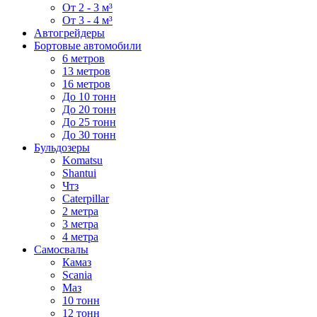
От 2 - 3 м³
От 3 - 4 м³
Автогрейдеры
Бортовые автомобили
6 метров
13 метров
16 метров
До 10 тонн
До 20 тонн
До 25 тонн
До 30 тонн
Бульдозеры
Komatsu
Shantui
Чтз
Caterpillar
2 метра
3 метра
4 метра
Самосвалы
Камаз
Scania
Маз
10 тонн
12 тонн