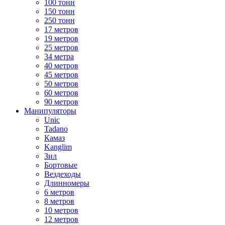
100 тонн
150 тонн
250 тонн
17 метров
19 метров
25 метров
34 метра
40 метров
45 метров
50 метров
60 метров
90 метров
Манипуляторы
Unic
Tadano
Камаз
Kanglim
Зил
Бортовые
Вездеходы
Длинномеры
6 метров
8 метров
10 метров
12 метров