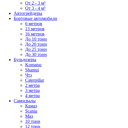
От 2 - 3 м³
От 3 - 4 м³
Автогрейдеры
Бортовые автомобили
6 метров
13 метров
16 метров
До 10 тонн
До 20 тонн
До 25 тонн
До 30 тонн
Бульдозеры
Komatsu
Shantui
Чтз
Caterpillar
2 метра
3 метра
4 метра
Самосвалы
Камаз
Scania
Маз
10 тонн
12 тонн