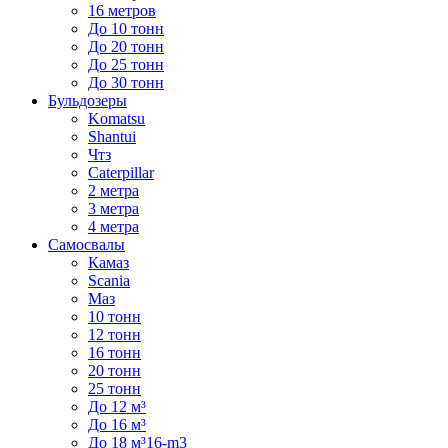
16 метров
До 10 тонн
До 20 тонн
До 25 тонн
До 30 тонн
Бульдозеры
Komatsu
Shantui
Чтз
Caterpillar
2 метра
3 метра
4 метра
Самосвалы
Камаз
Scania
Маз
10 тонн
12 тонн
16 тонн
20 тонн
25 тонн
До 12 м³
До 16 м³
До 18 м³16-m3