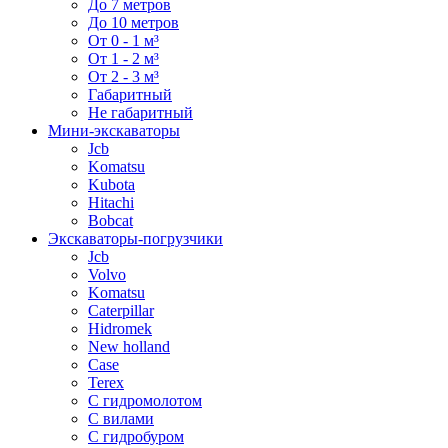
До 7 метров
До 10 метров
От 0 - 1 м³
От 1 - 2 м³
От 2 - 3 м³
Габаритный
Не габаритный
Мини-экскаваторы
Jcb
Komatsu
Kubota
Hitachi
Bobcat
Экскаваторы-погрузчики
Jcb
Volvo
Komatsu
Caterpillar
Hidromek
New holland
Case
Terex
С гидромолотом
С вилами
С гидробуром