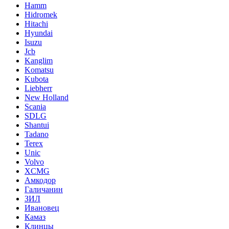
Hamm
Hidromek
Hitachi
Hyundai
Isuzu
Jcb
Kanglim
Komatsu
Kubota
Liebherr
New Holland
Scania
SDLG
Shantui
Tadano
Terex
Unic
Volvo
XCMG
Амкодор
Галичанин
ЗИЛ
Ивановец
Камаз
Клинцы