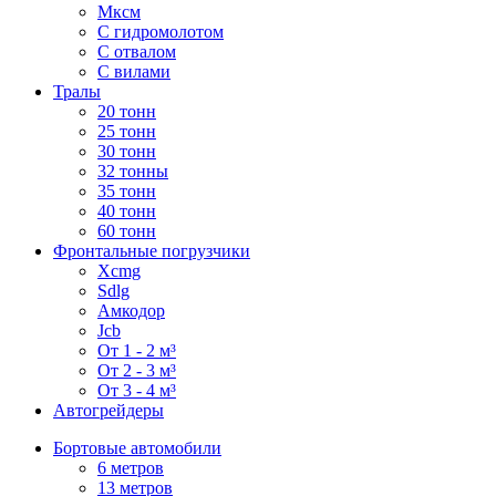
Мксм
С гидромолотом
С отвалом
С вилами
Тралы
20 тонн
25 тонн
30 тонн
32 тонны
35 тонн
40 тонн
60 тонн
Фронтальные погрузчики
Xcmg
Sdlg
Амкодор
Jcb
От 1 - 2 м³
От 2 - 3 м³
От 3 - 4 м³
Автогрейдеры
Бортовые автомобили
6 метров
13 метров