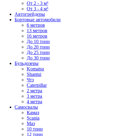
От 2 - 3 м³
От 3 - 4 м³
Автогрейдеры
Бортовые автомобили
6 метров
13 метров
16 метров
До 10 тонн
До 20 тонн
До 25 тонн
До 30 тонн
Бульдозеры
Komatsu
Shantui
Чтз
Caterpillar
2 метра
3 метра
4 метра
Самосвалы
Камаз
Scania
Маз
10 тонн
12 тонн