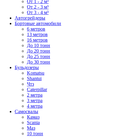
От 1 - 2 м³
От 2 - 3 м³
От 3 - 4 м³
Автогрейдеры
Бортовые автомобили
6 метров
13 метров
16 метров
До 10 тонн
До 20 тонн
До 25 тонн
До 30 тонн
Бульдозеры
Komatsu
Shantui
Чтз
Caterpillar
2 метра
3 метра
4 метра
Самосвалы
Камаз
Scania
Маз
10 тонн