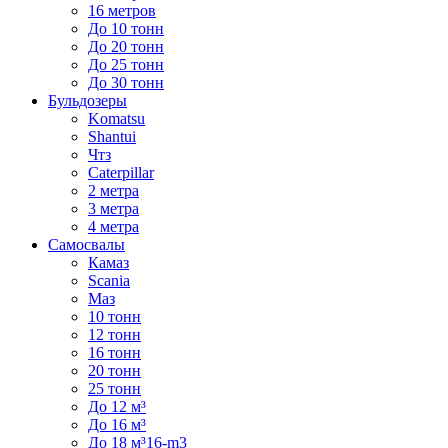
16 метров
До 10 тонн
До 20 тонн
До 25 тонн
До 30 тонн
Бульдозеры
Komatsu
Shantui
Чтз
Caterpillar
2 метра
3 метра
4 метра
Самосвалы
Камаз
Scania
Маз
10 тонн
12 тонн
16 тонн
20 тонн
25 тонн
До 12 м³
До 16 м³
До 18 м³16-m3