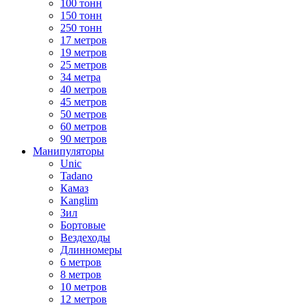
100 тонн
150 тонн
250 тонн
17 метров
19 метров
25 метров
34 метра
40 метров
45 метров
50 метров
60 метров
90 метров
Манипуляторы
Unic
Tadano
Камаз
Kanglim
Зил
Бортовые
Вездеходы
Длинномеры
6 метров
8 метров
10 метров
12 метров