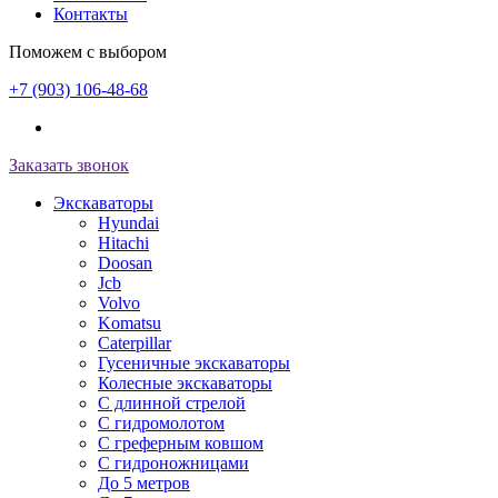
Контакты
Поможем с выбором
+7 (903) 106-48-68
Заказать звонок
Экскаваторы
Hyundai
Hitachi
Doosan
Jcb
Volvo
Komatsu
Caterpillar
Гусеничные экскаваторы
Колесные экскаваторы
С длинной стрелой
С гидромолотом
С греферным ковшом
С гидроножницами
До 5 метров