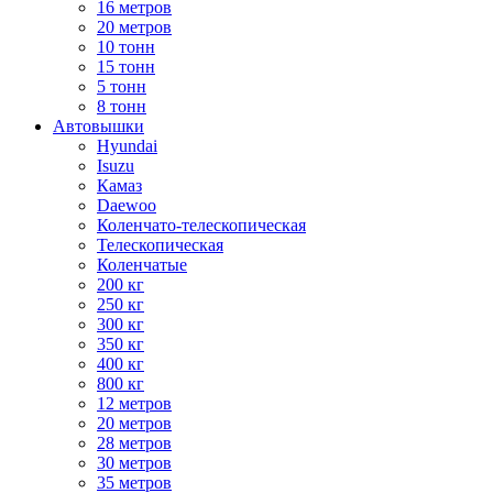
16 метров
20 метров
10 тонн
15 тонн
5 тонн
8 тонн
Автовышки
Hyundai
Isuzu
Камаз
Daewoo
Коленчато-телескопическая
Телескопическая
Коленчатые
200 кг
250 кг
300 кг
350 кг
400 кг
800 кг
12 метров
20 метров
28 метров
30 метров
35 метров