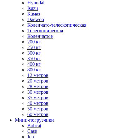
Hyundai
Isuzu
Камаз
Daewoo
Коленчато-телескопическая
Телескопическая
Коленчатые
200 кг
250 кг
300 кг
350 кг
400 кг
800 кг
12 метров
20 метров
28 метров
30 метров
35 метров
40 метров
50 метров
60 метров
Мини-погрузчики
Bobcat
Case
Jcb