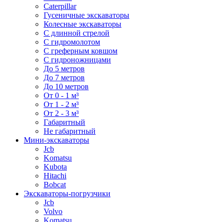
Caterpillar
Гусеничные экскаваторы
Колесные экскаваторы
С длинной стрелой
С гидромолотом
С греферным ковшом
С гидроножницами
До 5 метров
До 7 метров
До 10 метров
От 0 - 1 м³
От 1 - 2 м³
От 2 - 3 м³
Габаритный
Не габаритный
Мини-экскаваторы
Jcb
Komatsu
Kubota
Hitachi
Bobcat
Экскаваторы-погрузчики
Jcb
Volvo
Komatsu