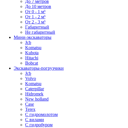
До 7 метров
До 10 метров
От 0 - 1 м³
От 1 - 2 м³
От 2 - 3 м³
Габаритный
Не габаритный
Мини-экскаваторы
Jcb
Komatsu
Kubota
Hitachi
Bobcat
Экскаваторы-погрузчики
Jcb
Volvo
Komatsu
Caterpillar
Hidromek
New holland
Case
Terex
С гидромолотом
С вилами
С гидробуром