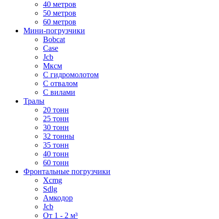
40 метров
50 метров
60 метров
Мини-погрузчики
Bobcat
Case
Jcb
Мксм
С гидромолотом
С отвалом
С вилами
Тралы
20 тонн
25 тонн
30 тонн
32 тонны
35 тонн
40 тонн
60 тонн
Фронтальные погрузчики
Xcmg
Sdlg
Амкодор
Jcb
От 1 - 2 м³