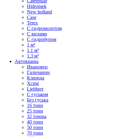
Caterpillar
Hidromek
New holland
Case
Terex
С гидромолотом
С вилами
С гидробуром
1 м³
1.1 м³
1.3 м³
Автокраны
Ивановец
Галичанин
Клинцы
Xcmg
Liebherr
С гуськом
Без гуська
16 тонн
25 тонн
32 тонны
40 тонн
50 тонн
70 тонн