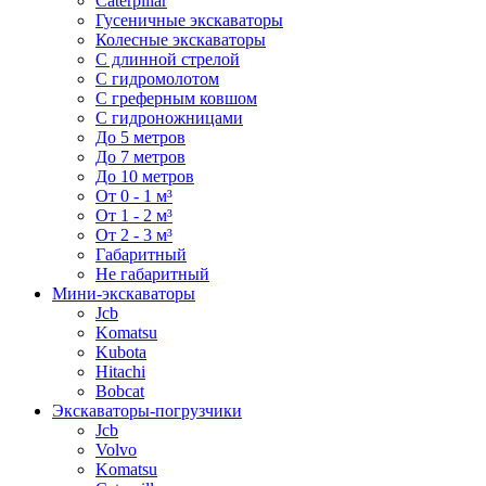
Caterpillar
Гусеничные экскаваторы
Колесные экскаваторы
С длинной стрелой
С гидромолотом
С греферным ковшом
С гидроножницами
До 5 метров
До 7 метров
До 10 метров
От 0 - 1 м³
От 1 - 2 м³
От 2 - 3 м³
Габаритный
Не габаритный
Мини-экскаваторы
Jcb
Komatsu
Kubota
Hitachi
Bobcat
Экскаваторы-погрузчики
Jcb
Volvo
Komatsu