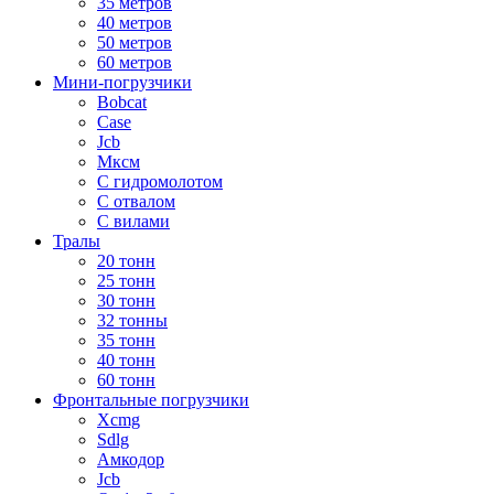
35 метров
40 метров
50 метров
60 метров
Мини-погрузчики
Bobcat
Case
Jcb
Мксм
С гидромолотом
С отвалом
С вилами
Тралы
20 тонн
25 тонн
30 тонн
32 тонны
35 тонн
40 тонн
60 тонн
Фронтальные погрузчики
Xcmg
Sdlg
Амкодор
Jcb