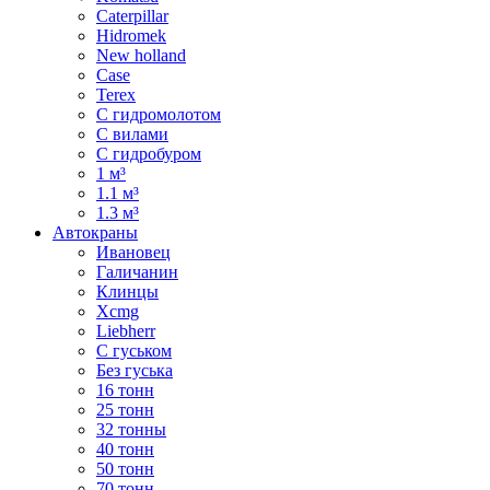
Caterpillar
Hidromek
New holland
Case
Terex
С гидромолотом
С вилами
С гидробуром
1 м³
1.1 м³
1.3 м³
Автокраны
Ивановец
Галичанин
Клинцы
Xcmg
Liebherr
С гуськом
Без гуська
16 тонн
25 тонн
32 тонны
40 тонн
50 тонн
70 тонн