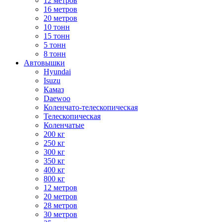
12 метров
16 метров
20 метров
10 тонн
15 тонн
5 тонн
8 тонн
Автовышки
Hyundai
Isuzu
Камаз
Daewoo
Коленчато-телескопическая
Телескопическая
Коленчатые
200 кг
250 кг
300 кг
350 кг
400 кг
800 кг
12 метров
20 метров
28 метров
30 метров