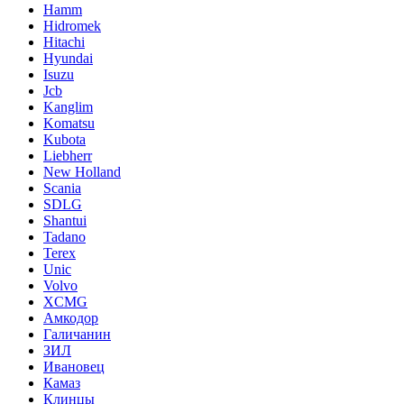
Hamm
Hidromek
Hitachi
Hyundai
Isuzu
Jcb
Kanglim
Komatsu
Kubota
Liebherr
New Holland
Scania
SDLG
Shantui
Tadano
Terex
Unic
Volvo
XCMG
Амкодор
Галичанин
ЗИЛ
Ивановец
Камаз
Клинцы