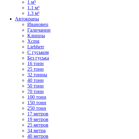
1 м³
1.1 м³
1.3 м³
Автокраны
Ивановец
Галичанин
Клинцы
Xcmg
Liebherr
С гуськом
Без гуська
16 тонн
25 тонн
32 тонны
40 тонн
50 тонн
70 тонн
100 тонн
150 тонн
250 тонн
17 метров
19 метров
25 метров
34 метра
40 метров