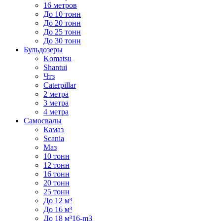
16 метров
До 10 тонн
До 20 тонн
До 25 тонн
До 30 тонн
Бульдозеры
Komatsu
Shantui
Чтз
Caterpillar
2 метра
3 метра
4 метра
Самосвалы
Камаз
Scania
Маз
10 тонн
12 тонн
16 тонн
20 тонн
25 тонн
До 12 м³
До 16 м³
До 18 м³16-m3