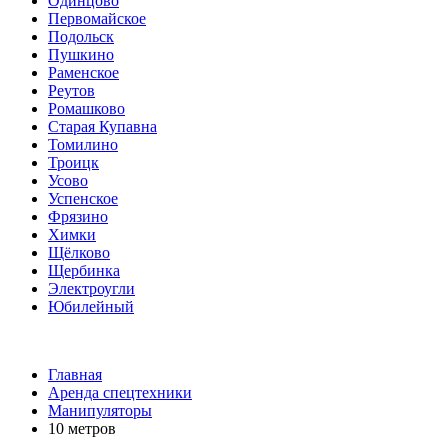
Одинцово
Первомайское
Подольск
Пушкино
Раменское
Реутов
Ромашково
Старая Купавна
Томилино
Троицк
Усово
Успенское
Фрязино
Химки
Щёлково
Щербинка
Электроугли
Юбилейный
Главная
Аренда спецтехники
Манипуляторы
10 метров