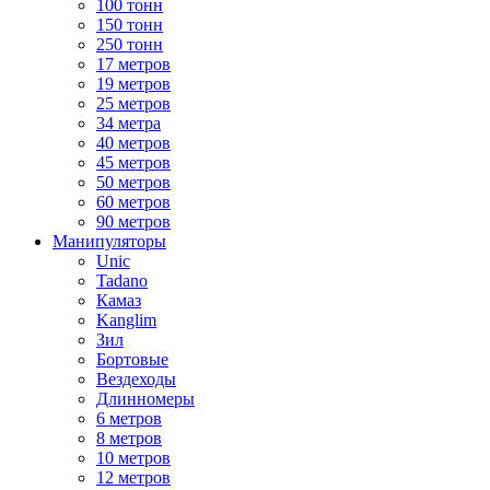
100 тонн
150 тонн
250 тонн
17 метров
19 метров
25 метров
34 метра
40 метров
45 метров
50 метров
60 метров
90 метров
Манипуляторы
Unic
Tadano
Камаз
Kanglim
Зил
Бортовые
Вездеходы
Длинномеры
6 метров
8 метров
10 метров
12 метров