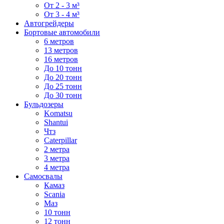
От 2 - 3 м³
От 3 - 4 м³
Автогрейдеры
Бортовые автомобили
6 метров
13 метров
16 метров
До 10 тонн
До 20 тонн
До 25 тонн
До 30 тонн
Бульдозеры
Komatsu
Shantui
Чтз
Caterpillar
2 метра
3 метра
4 метра
Самосвалы
Камаз
Scania
Маз
10 тонн
12 тонн