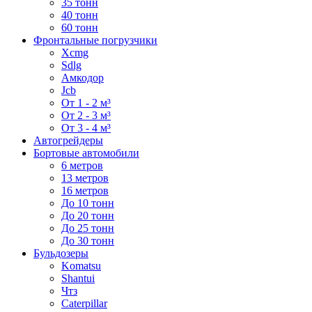
35 тонн
40 тонн
60 тонн
Фронтальные погрузчики
Xcmg
Sdlg
Амкодор
Jcb
От 1 - 2 м³
От 2 - 3 м³
От 3 - 4 м³
Автогрейдеры
Бортовые автомобили
6 метров
13 метров
16 метров
До 10 тонн
До 20 тонн
До 25 тонн
До 30 тонн
Бульдозеры
Komatsu
Shantui
Чтз
Caterpillar