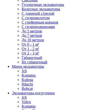
Caterpillar
Гусеничные экскаваторы
Колесные экскаваторы
С длинной стрелой
С гидромолотом
С греферным ковшом
С гидроножницами
До 5 метров
До 7 метров
До 10 метров
От 0 - 1 м³
От 1 - 2 м³
От 2 - 3 м³
Габаритный
Не габаритный
Мини-экскаваторы
Jcb
Komatsu
Kubota
Hitachi
Bobcat
Экскаваторы-погрузчики
Jcb
Volvo
Komatsu