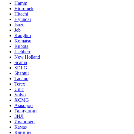
Hamm
Hidromek
Hitachi
Hyundai
Isuzu
Jcb
Kanglim
Komatsu
Kubota
Liebherr
New Holland
Scania
SDLG
Shantui
Tadano
Terex
Unic
Volvo
XCMG
Амкодор
Галичанин
ЗИЛ
Ивановец
Камаз
Клинцы