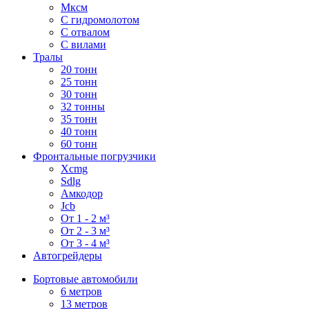
Мксм
С гидромолотом
С отвалом
С вилами
Тралы
20 тонн
25 тонн
30 тонн
32 тонны
35 тонн
40 тонн
60 тонн
Фронтальные погрузчики
Xcmg
Sdlg
Амкодор
Jcb
От 1 - 2 м³
От 2 - 3 м³
От 3 - 4 м³
Автогрейдеры
Бортовые автомобили
6 метров
13 метров