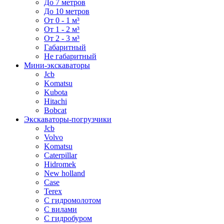
До 7 метров
До 10 метров
От 0 - 1 м³
От 1 - 2 м³
От 2 - 3 м³
Габаритный
Не габаритный
Мини-экскаваторы
Jcb
Komatsu
Kubota
Hitachi
Bobcat
Экскаваторы-погрузчики
Jcb
Volvo
Komatsu
Caterpillar
Hidromek
New holland
Case
Terex
С гидромолотом
С вилами
С гидробуром