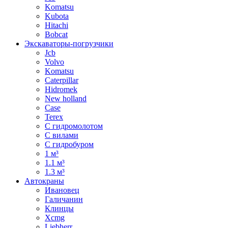
Komatsu
Kubota
Hitachi
Bobcat
Экскаваторы-погрузчики
Jcb
Volvo
Komatsu
Caterpillar
Hidromek
New holland
Case
Terex
С гидромолотом
С вилами
С гидробуром
1 м³
1.1 м³
1.3 м³
Автокраны
Ивановец
Галичанин
Клинцы
Xcmg
Liebherr