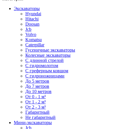
Экскаваторы
Hyundai
Hitachi
Doosan
Jcb
Volvo
Komatsu
Caterpillar
Гусеничные экскаваторы
Колесные экскаваторы
С длинной стрелой
С гидромолотом
С греферным ковшом
С гидроножницами
До 5 метров
До 7 метров
До 10 метров
От 0 - 1 м³
От 1 - 2 м³
От 2 - 3 м³
Габаритный
Не габаритный
Мини-экскаваторы
Jcb