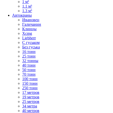
1 м³
1.1 м³
1.3 м³
Автокраны
Ивановец
Галичанин
Клинцы
Xcmg
Liebherr
С гуськом
Без гуська
16 тонн
25 тонн
32 тонны
40 тонн
50 тонн
70 тонн
100 тонн
150 тонн
250 тонн
17 метров
19 метров
25 метров
34 метра
40 метров