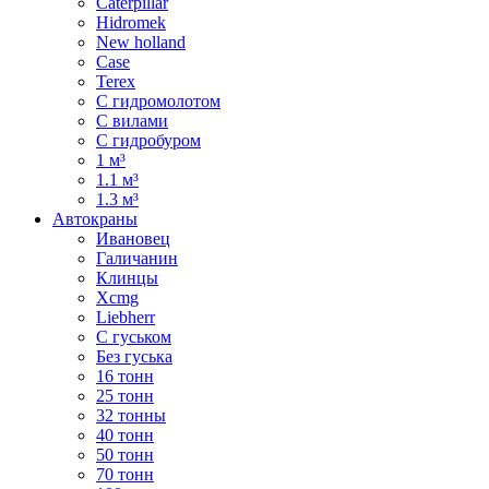
Caterpillar
Hidromek
New holland
Case
Terex
С гидромолотом
С вилами
С гидробуром
1 м³
1.1 м³
1.3 м³
Автокраны
Ивановец
Галичанин
Клинцы
Xcmg
Liebherr
С гуськом
Без гуська
16 тонн
25 тонн
32 тонны
40 тонн
50 тонн
70 тонн