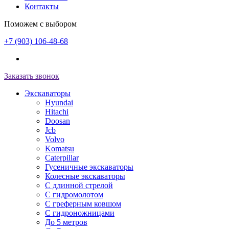
Контакты
Поможем с выбором
+7 (903) 106-48-68
Заказать звонок
Экскаваторы
Hyundai
Hitachi
Doosan
Jcb
Volvo
Komatsu
Caterpillar
Гусеничные экскаваторы
Колесные экскаваторы
С длинной стрелой
С гидромолотом
С греферным ковшом
С гидроножницами
До 5 метров