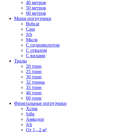
40 метров
50 метров
60 метров
Мини-погрузчики
Bobcat
Case
Jcb
Мксм
С гидромолотом
С отвалом
С вилами
Тралы
20 тонн
25 тонн
30 тонн
32 тонны
35 тонн
40 тонн
60 тонн
Фронтальные погрузчики
Xcmg
Sdlg
Амкодор
Jcb
От 1 - 2 м³