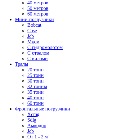
40 метров
50 метров
60 метров
Мини-погрузчики
Bobcat
Case
Jcb
Мксм
С гидромолотом
С отвалом
С вилами
Тралы
20 тонн
25 тонн
30 тонн
32 тонны
35 тонн
40 тонн
60 тонн
Фронтальные погрузчики
Xcmg
Sdlg
Амкодор
Jcb
От 1 - 2 м³