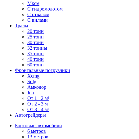
Мксм
С гидромолотом
С отвалом
С вилами
Тралы
20 тонн
25 тонн
30 тонн
32 тонны
35 тонн
40 тонн
60 тонн
Фронтальные погрузчики
Xcmg
Sdlg
Амкодор
Jcb
От 1 - 2 м³
От 2 - 3 м³
От 3 - 4 м³
Автогрейдеры
Бортовые автомобили
6 метров
13 метров