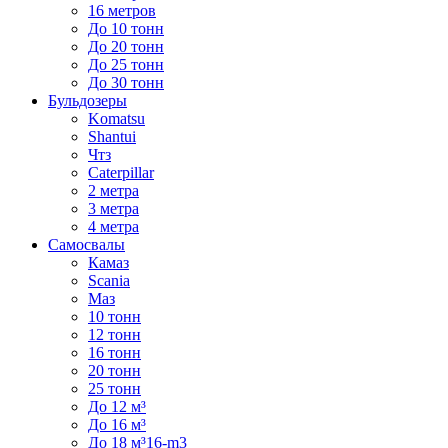
16 метров
До 10 тонн
До 20 тонн
До 25 тонн
До 30 тонн
Бульдозеры
Komatsu
Shantui
Чтз
Caterpillar
2 метра
3 метра
4 метра
Самосвалы
Камаз
Scania
Маз
10 тонн
12 тонн
16 тонн
20 тонн
25 тонн
До 12 м³
До 16 м³
До 18 м³16-m3