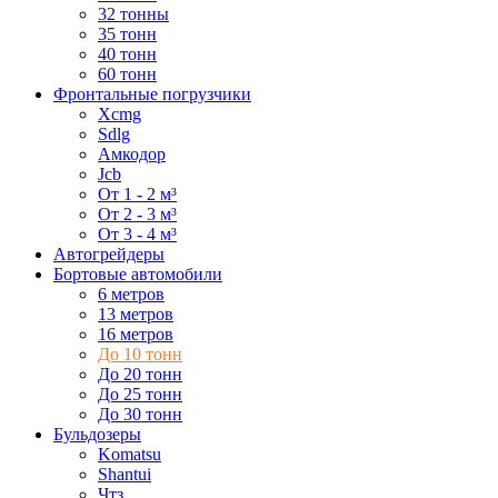
32 тонны
35 тонн
40 тонн
60 тонн
Фронтальные погрузчики
Xcmg
Sdlg
Амкодор
Jcb
От 1 - 2 м³
От 2 - 3 м³
От 3 - 4 м³
Автогрейдеры
Бортовые автомобили
6 метров
13 метров
16 метров
До 10 тонн
До 20 тонн
До 25 тонн
До 30 тонн
Бульдозеры
Komatsu
Shantui
Чтз