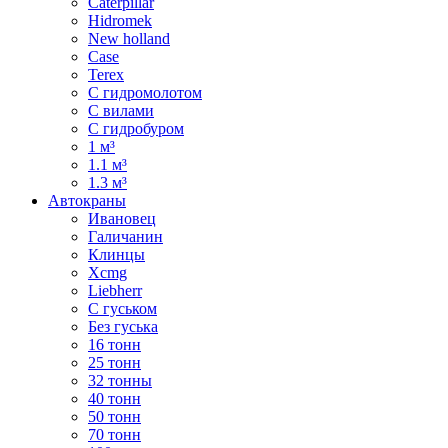
Caterpillar
Hidromek
New holland
Case
Terex
С гидромолотом
С вилами
С гидробуром
1 м³
1.1 м³
1.3 м³
Автокраны
Ивановец
Галичанин
Клинцы
Xcmg
Liebherr
С гуськом
Без гуська
16 тонн
25 тонн
32 тонны
40 тонн
50 тонн
70 тонн