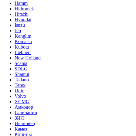
Hamm
Hidromek
Hitachi
Hyundai
Isuzu
Jcb
Kanglim
Komatsu
Kubota
Liebherr
New Holland
Scania
SDLG
Shantui
Tadano
Terex
Unic
Volvo
XCMG
Амкодор
Галичанин
ЗИЛ
Ивановец
Камаз
Клинцы