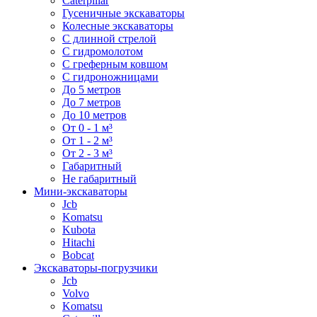
Caterpillar
Гусеничные экскаваторы
Колесные экскаваторы
С длинной стрелой
С гидромолотом
С греферным ковшом
С гидроножницами
До 5 метров
До 7 метров
До 10 метров
От 0 - 1 м³
От 1 - 2 м³
От 2 - 3 м³
Габаритный
Не габаритный
Мини-экскаваторы
Jcb
Komatsu
Kubota
Hitachi
Bobcat
Экскаваторы-погрузчики
Jcb
Volvo
Komatsu