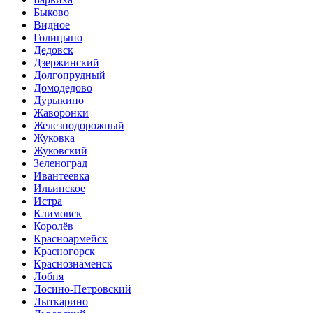
Быково
Видное
Голицыно
Дедовск
Дзержинский
Долгопрудный
Домодедово
Дурыкино
Жаворонки
Железнодорожный
Жуковка
Жуковский
Зеленоград
Ивантеевка
Ильинское
Истра
Климовск
Королёв
Красноармейск
Красногорск
Краснознаменск
Лобня
Лосино-Петровский
Лыткарино