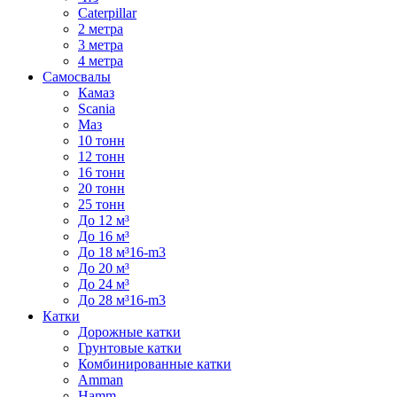
Caterpillar
2 метра
3 метра
4 метра
Самосвалы
Камаз
Scania
Маз
10 тонн
12 тонн
16 тонн
20 тонн
25 тонн
До 12 м³
До 16 м³
До 18 м³16-m3
До 20 м³
До 24 м³
До 28 м³16-m3
Катки
Дорожные катки
Грунтовые катки
Комбинированные катки
Amman
Hamm