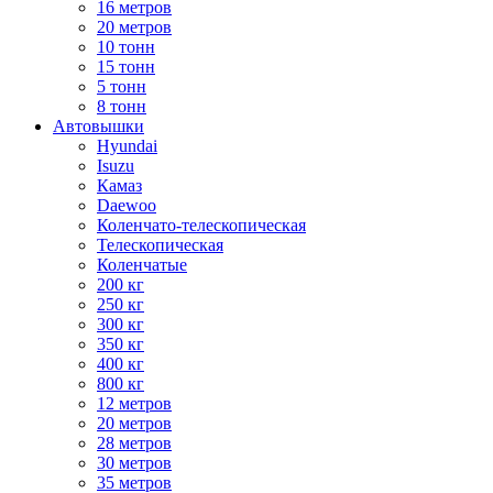
16 метров
20 метров
10 тонн
15 тонн
5 тонн
8 тонн
Автовышки
Hyundai
Isuzu
Камаз
Daewoo
Коленчато-телескопическая
Телескопическая
Коленчатые
200 кг
250 кг
300 кг
350 кг
400 кг
800 кг
12 метров
20 метров
28 метров
30 метров
35 метров