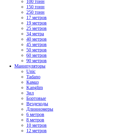
100 тонн
150 тонн
250 тонн
17 метров
19 метров
25 метров
34 метра
40 метров
45 метров
50 метров
60 метров
90 метров
Манипуляторы
Unic
Tadano
Камаз
Kanglim
Зил
Бортовые
Вездеходы
Длинномеры
6 метров
8 метров
10 метров
12 метров