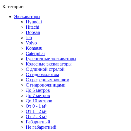
Категории
Экскаваторы
Hyundai
Hitachi
Doosan
Jcb
Volvo
Komatsu
Caterpillar
Гусеничные экскаваторы
Колесные экскаваторы
С длинной стрелой
С гидромолотом
С греферным ковшом
С гидроножницами
До 5 метров
До 7 метров
До 10 метров
От 0 - 1 м³
От 1 - 2 м³
От 2 - 3 м³
Габаритный
Не габаритный