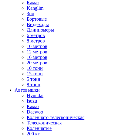
Камаз
Kanglim
Зил
Бортовые
Вездеходы
Длинномеры
6 метров
8 метров
10 метров
12 метров
16 метров
20 метров
10 тонн
15 тонн
5 тонн
8 тонн
Автовышки
Hyundai
Isuzu
Камаз
Daewoo
Коленчато-телескопическая
Телескопическая
Коленчатые
200 кг