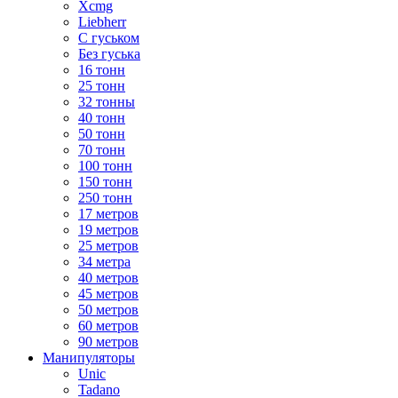
Xcmg
Liebherr
С гуськом
Без гуська
16 тонн
25 тонн
32 тонны
40 тонн
50 тонн
70 тонн
100 тонн
150 тонн
250 тонн
17 метров
19 метров
25 метров
34 метра
40 метров
45 метров
50 метров
60 метров
90 метров
Манипуляторы
Unic
Tadano