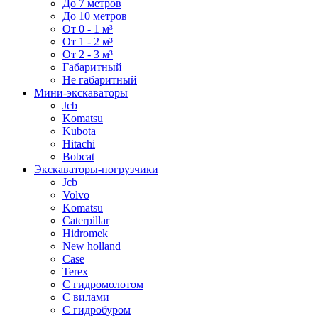
До 7 метров
До 10 метров
От 0 - 1 м³
От 1 - 2 м³
От 2 - 3 м³
Габаритный
Не габаритный
Мини-экскаваторы
Jcb
Komatsu
Kubota
Hitachi
Bobcat
Экскаваторы-погрузчики
Jcb
Volvo
Komatsu
Caterpillar
Hidromek
New holland
Case
Terex
С гидромолотом
С вилами
С гидробуром