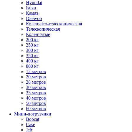
Hyundai
Isuzu
Камаз
Daewoo
Коленчато-телескопическая
Телескопическая
Коленчатые
200 кг
250 кг
300 кг
350 кг
400 кг
800 кг
12 метров
20 метров
28 метров
30 метров
35 метров
40 метров
50 метров
60 метров
Мини-погрузчики
Bobcat
Case
Jcb