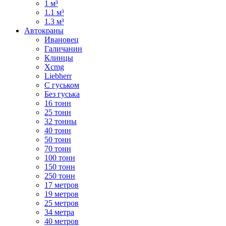
1 м³
1.1 м³
1.3 м³
Автокраны
Ивановец
Галичанин
Клинцы
Xcmg
Liebherr
С гуськом
Без гуська
16 тонн
25 тонн
32 тонны
40 тонн
50 тонн
70 тонн
100 тонн
150 тонн
250 тонн
17 метров
19 метров
25 метров
34 метра
40 метров