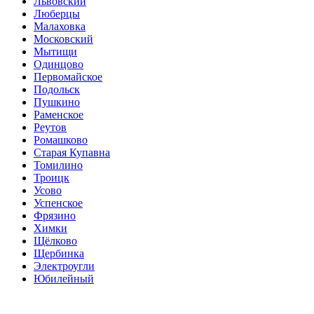
Львовский
Люберцы
Малаховка
Московский
Мытищи
Одинцово
Первомайское
Подольск
Пушкино
Раменское
Реутов
Ромашково
Старая Купавна
Томилино
Троицк
Усово
Успенское
Фрязино
Химки
Щёлково
Щербинка
Электроугли
Юбилейный