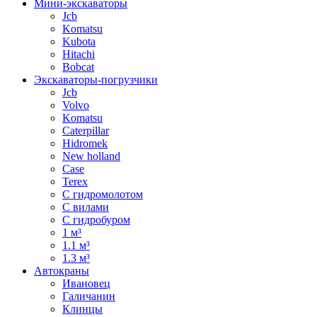
Мини-экскаваторы
Jcb
Komatsu
Kubota
Hitachi
Bobcat
Экскаваторы-погрузчики
Jcb
Volvo
Komatsu
Caterpillar
Hidromek
New holland
Case
Terex
С гидромолотом
С вилами
С гидробуром
1 м³
1.1 м³
1.3 м³
Автокраны
Ивановец
Галичанин
Клинцы