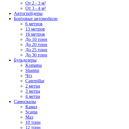
От 2 - 3 м³
От 3 - 4 м³
Автогрейдеры
Бортовые автомобили
6 метров
13 метров
16 метров
До 10 тонн
До 20 тонн
До 25 тонн
До 30 тонн
Бульдозеры
Komatsu
Shantui
Чтз
Caterpillar
2 метра
3 метра
4 метра
Самосвалы
Камаз
Scania
Маз
10 тонн
12 тонн