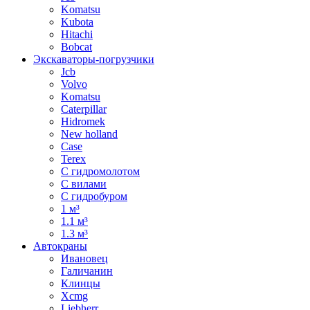
Komatsu
Kubota
Hitachi
Bobcat
Экскаваторы-погрузчики
Jcb
Volvo
Komatsu
Caterpillar
Hidromek
New holland
Case
Terex
С гидромолотом
С вилами
С гидробуром
1 м³
1.1 м³
1.3 м³
Автокраны
Ивановец
Галичанин
Клинцы
Xcmg
Liebherr