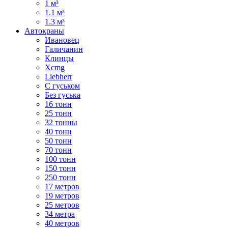
1 м³
1.1 м³
1.3 м³
Автокраны
Ивановец
Галичанин
Клинцы
Xcmg
Liebherr
С гуськом
Без гуська
16 тонн
25 тонн
32 тонны
40 тонн
50 тонн
70 тонн
100 тонн
150 тонн
250 тонн
17 метров
19 метров
25 метров
34 метра
40 метров