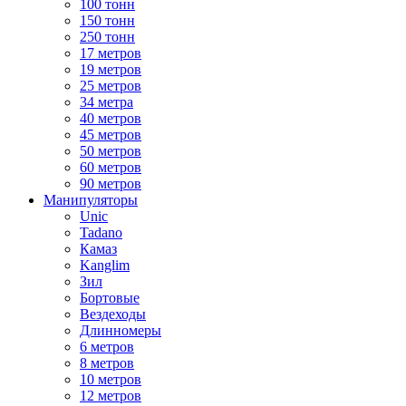
100 тонн
150 тонн
250 тонн
17 метров
19 метров
25 метров
34 метра
40 метров
45 метров
50 метров
60 метров
90 метров
Манипуляторы
Unic
Tadano
Камаз
Kanglim
Зил
Бортовые
Вездеходы
Длинномеры
6 метров
8 метров
10 метров
12 метров