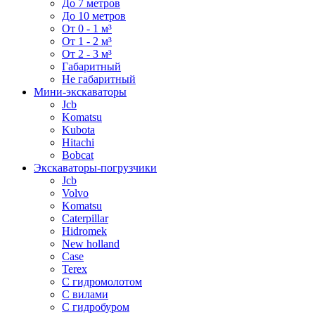
До 7 метров
До 10 метров
От 0 - 1 м³
От 1 - 2 м³
От 2 - 3 м³
Габаритный
Не габаритный
Мини-экскаваторы
Jcb
Komatsu
Kubota
Hitachi
Bobcat
Экскаваторы-погрузчики
Jcb
Volvo
Komatsu
Caterpillar
Hidromek
New holland
Case
Terex
С гидромолотом
С вилами
С гидробуром