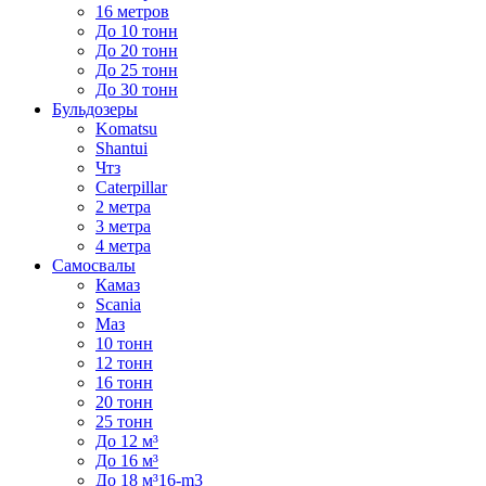
16 метров
До 10 тонн
До 20 тонн
До 25 тонн
До 30 тонн
Бульдозеры
Komatsu
Shantui
Чтз
Caterpillar
2 метра
3 метра
4 метра
Самосвалы
Камаз
Scania
Маз
10 тонн
12 тонн
16 тонн
20 тонн
25 тонн
До 12 м³
До 16 м³
До 18 м³16-m3