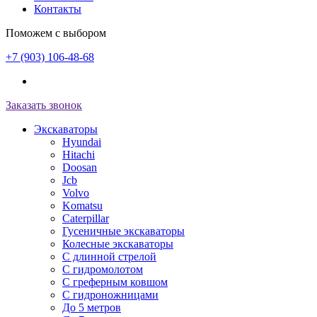
Контакты
Поможем с выбором
+7 (903) 106-48-68
Заказать звонок
Экскаваторы
Hyundai
Hitachi
Doosan
Jcb
Volvo
Komatsu
Caterpillar
Гусеничные экскаваторы
Колесные экскаваторы
С длинной стрелой
С гидромолотом
С греферным ковшом
С гидроножницами
До 5 метров