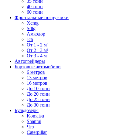
35 тонн
40 тонн
60 тонн
Фронтальные погрузчики
Xcmg
Sdlg
Амкодор
Jcb
От 1 - 2 м³
От 2 - 3 м³
От 3 - 4 м³
Автогрейдеры
Бортовые автомобили
6 метров
13 метров
16 метров
До 10 тонн
До 20 тонн
До 25 тонн
До 30 тонн
Бульдозеры
Komatsu
Shantui
Чтз
Caterpillar