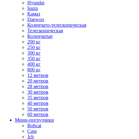
Hyundai
Isuzu
Камаз
Daewoo
Коленчато-телескопическая
Телескопическая
Коленчатые
200 кг
250 кг
300 кг
350 кг
400 кг
800 кг
12 метров
20 метров
28 метров
30 метров
35 метров
40 метров
50 метров
60 метров
Мини-погрузчики
Bobcat
Case
Jcb