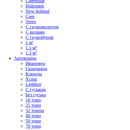
Caterpillar
Hidromek
New holland
Case
Terex
С гидромолотом
С вилами
С гидробуром
1 м³
1.1 м³
1.3 м³
Автокраны
Ивановец
Галичанин
Клинцы
Xcmg
Liebherr
С гуськом
Без гуська
16 тонн
25 тонн
32 тонны
40 тонн
50 тонн
70 тонн