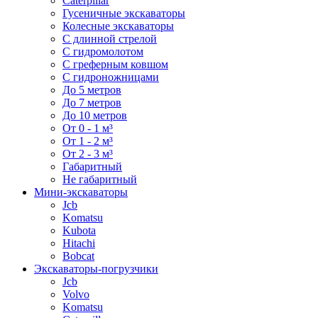
Caterpillar
Гусеничные экскаваторы
Колесные экскаваторы
С длинной стрелой
С гидромолотом
С греферным ковшом
С гидроножницами
До 5 метров
До 7 метров
До 10 метров
От 0 - 1 м³
От 1 - 2 м³
От 2 - 3 м³
Габаритный
Не габаритный
Мини-экскаваторы
Jcb
Komatsu
Kubota
Hitachi
Bobcat
Экскаваторы-погрузчики
Jcb
Volvo
Komatsu