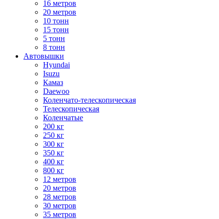
16 метров
20 метров
10 тонн
15 тонн
5 тонн
8 тонн
Автовышки
Hyundai
Isuzu
Камаз
Daewoo
Коленчато-телескопическая
Телескопическая
Коленчатые
200 кг
250 кг
300 кг
350 кг
400 кг
800 кг
12 метров
20 метров
28 метров
30 метров
35 метров