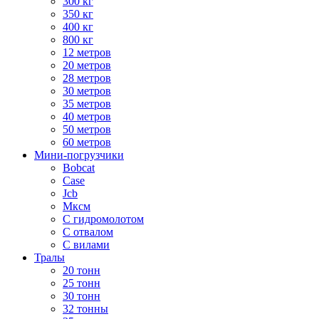
300 кг
350 кг
400 кг
800 кг
12 метров
20 метров
28 метров
30 метров
35 метров
40 метров
50 метров
60 метров
Мини-погрузчики
Bobcat
Case
Jcb
Мксм
С гидромолотом
С отвалом
С вилами
Тралы
20 тонн
25 тонн
30 тонн
32 тонны