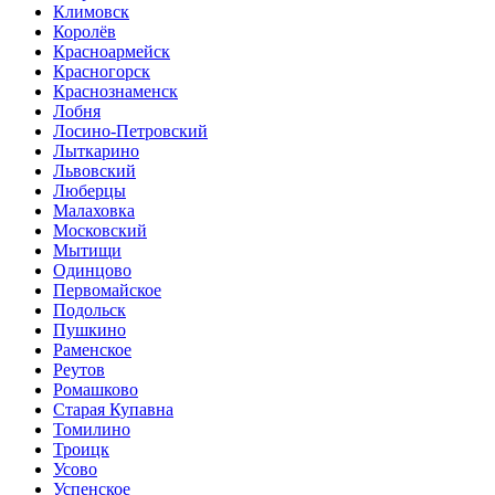
Климовск
Королёв
Красноармейск
Красногорск
Краснознаменск
Лобня
Лосино-Петровский
Лыткарино
Львовский
Люберцы
Малаховка
Московский
Мытищи
Одинцово
Первомайское
Подольск
Пушкино
Раменское
Реутов
Ромашково
Старая Купавна
Томилино
Троицк
Усово
Успенское