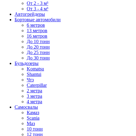
От 2 - 3 м³
От 3 - 4 м³
Автогрейдеры
Бортовые автомобили
6 метров
13 метров
16 метров
До 10 тонн
До 20 тонн
До 25 тонн
До 30 тонн
Бульдозеры
Komatsu
Shantui
Чтз
Caterpillar
2 метра
3 метра
4 метра
Самосвалы
Камаз
Scania
Маз
10 тонн
12 тонн