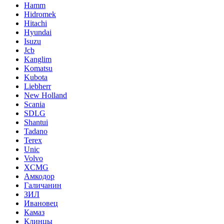
Hamm
Hidromek
Hitachi
Hyundai
Isuzu
Jcb
Kanglim
Komatsu
Kubota
Liebherr
New Holland
Scania
SDLG
Shantui
Tadano
Terex
Unic
Volvo
XCMG
Амкодор
Галичанин
ЗИЛ
Ивановец
Камаз
Клинцы