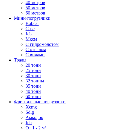
40 метров
50 метров
60 метров
Мини-погрузчики
Bobcat
Case
Jcb
Мксм
С гидромолотом
С отвалом
С вилами
Тралы
20 тонн
25 тонн
30 тонн
32 тонны
35 тонн
40 тонн
60 тонн
Фронтальные погрузчики
Xcmg
Sdlg
Амкодор
Jcb
От 1 - 2 м³