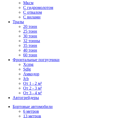
Мксм
С гидромолотом
С отвалом
С вилами
Тралы
20 тонн
25 тонн
30 тонн
32 тонны
35 тонн
40 тонн
60 тонн
Фронтальные погрузчики
Xcmg
Sdlg
Амкодор
Jcb
От 1 - 2 м³
От 2 - 3 м³
От 3 - 4 м³
Автогрейдеры
Бортовые автомобили
6 метров
13 метров