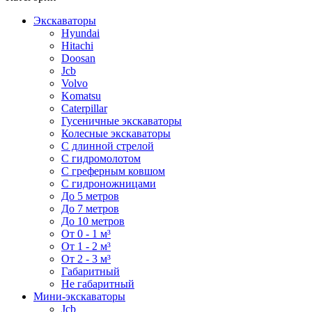
Экскаваторы
Hyundai
Hitachi
Doosan
Jcb
Volvo
Komatsu
Caterpillar
Гусеничные экскаваторы
Колесные экскаваторы
С длинной стрелой
С гидромолотом
С греферным ковшом
С гидроножницами
До 5 метров
До 7 метров
До 10 метров
От 0 - 1 м³
От 1 - 2 м³
От 2 - 3 м³
Габаритный
Не габаритный
Мини-экскаваторы
Jcb