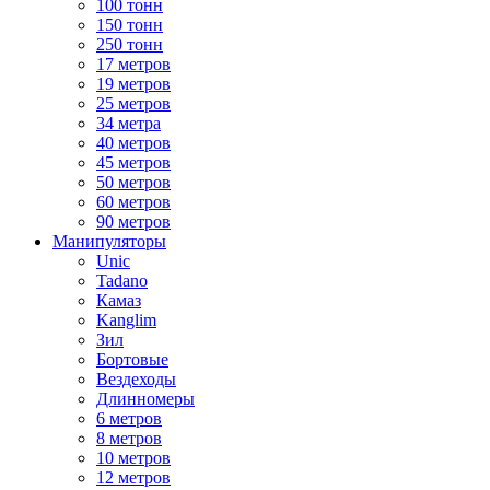
100 тонн
150 тонн
250 тонн
17 метров
19 метров
25 метров
34 метра
40 метров
45 метров
50 метров
60 метров
90 метров
Манипуляторы
Unic
Tadano
Камаз
Kanglim
Зил
Бортовые
Вездеходы
Длинномеры
6 метров
8 метров
10 метров
12 метров