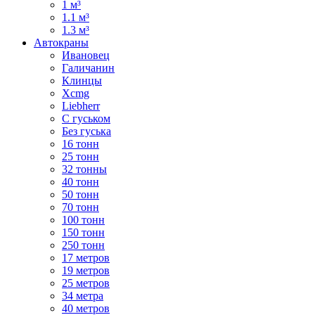
1 м³
1.1 м³
1.3 м³
Автокраны
Ивановец
Галичанин
Клинцы
Xcmg
Liebherr
С гуськом
Без гуська
16 тонн
25 тонн
32 тонны
40 тонн
50 тонн
70 тонн
100 тонн
150 тонн
250 тонн
17 метров
19 метров
25 метров
34 метра
40 метров