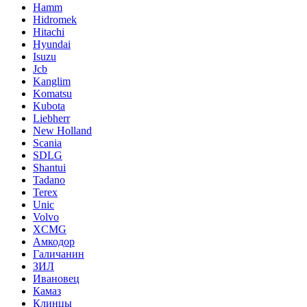
Hamm
Hidromek
Hitachi
Hyundai
Isuzu
Jcb
Kanglim
Komatsu
Kubota
Liebherr
New Holland
Scania
SDLG
Shantui
Tadano
Terex
Unic
Volvo
XCMG
Амкодор
Галичанин
ЗИЛ
Ивановец
Камаз
Клинцы