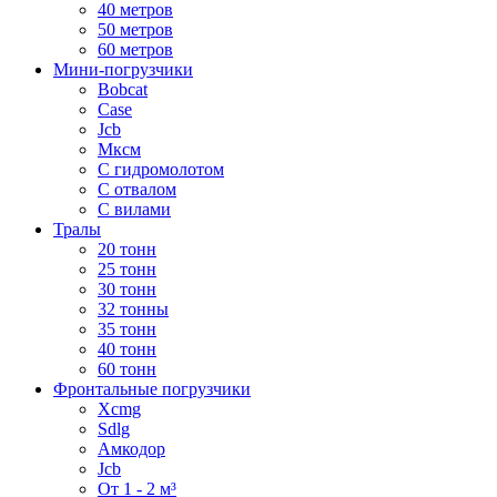
40 метров
50 метров
60 метров
Мини-погрузчики
Bobcat
Case
Jcb
Мксм
С гидромолотом
С отвалом
С вилами
Тралы
20 тонн
25 тонн
30 тонн
32 тонны
35 тонн
40 тонн
60 тонн
Фронтальные погрузчики
Xcmg
Sdlg
Амкодор
Jcb
От 1 - 2 м³