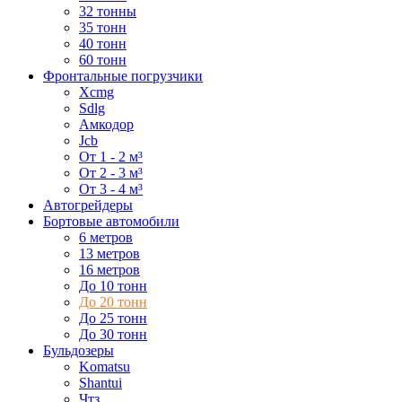
32 тонны
35 тонн
40 тонн
60 тонн
Фронтальные погрузчики
Xcmg
Sdlg
Амкодор
Jcb
От 1 - 2 м³
От 2 - 3 м³
От 3 - 4 м³
Автогрейдеры
Бортовые автомобили
6 метров
13 метров
16 метров
До 10 тонн
До 20 тонн
До 25 тонн
До 30 тонн
Бульдозеры
Komatsu
Shantui
Чтз