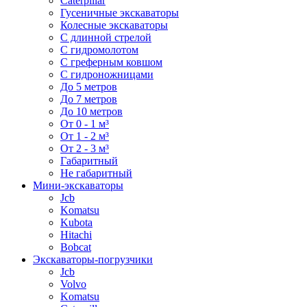
Caterpillar
Гусеничные экскаваторы
Колесные экскаваторы
С длинной стрелой
С гидромолотом
С греферным ковшом
С гидроножницами
До 5 метров
До 7 метров
До 10 метров
От 0 - 1 м³
От 1 - 2 м³
От 2 - 3 м³
Габаритный
Не габаритный
Мини-экскаваторы
Jcb
Komatsu
Kubota
Hitachi
Bobcat
Экскаваторы-погрузчики
Jcb
Volvo
Komatsu