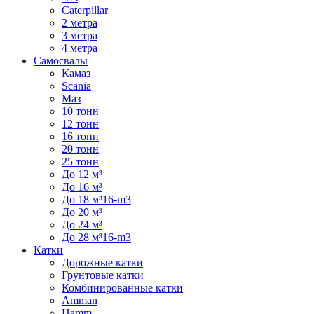
Caterpillar
2 метра
3 метра
4 метра
Самосвалы
Камаз
Scania
Маз
10 тонн
12 тонн
16 тонн
20 тонн
25 тонн
До 12 м³
До 16 м³
До 18 м³16-m3
До 20 м³
До 24 м³
До 28 м³16-m3
Катки
Дорожные катки
Грунтовые катки
Комбинированные катки
Amman
Hamm