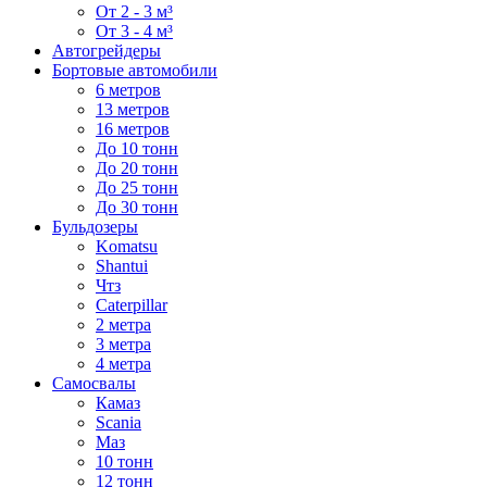
От 2 - 3 м³
От 3 - 4 м³
Автогрейдеры
Бортовые автомобили
6 метров
13 метров
16 метров
До 10 тонн
До 20 тонн
До 25 тонн
До 30 тонн
Бульдозеры
Komatsu
Shantui
Чтз
Caterpillar
2 метра
3 метра
4 метра
Самосвалы
Камаз
Scania
Маз
10 тонн
12 тонн