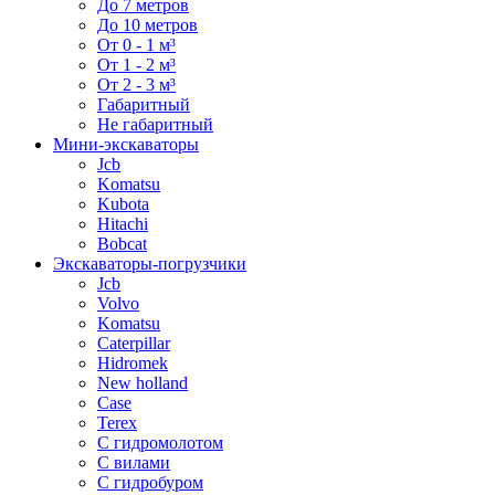
До 7 метров
До 10 метров
От 0 - 1 м³
От 1 - 2 м³
От 2 - 3 м³
Габаритный
Не габаритный
Мини-экскаваторы
Jcb
Komatsu
Kubota
Hitachi
Bobcat
Экскаваторы-погрузчики
Jcb
Volvo
Komatsu
Caterpillar
Hidromek
New holland
Case
Terex
С гидромолотом
С вилами
С гидробуром