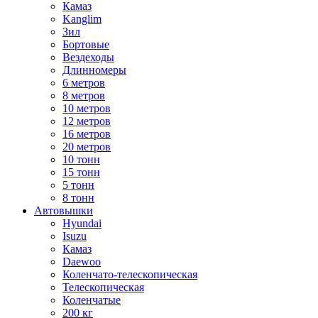
Камаз
Kanglim
Зил
Бортовые
Вездеходы
Длинномеры
6 метров
8 метров
10 метров
12 метров
16 метров
20 метров
10 тонн
15 тонн
5 тонн
8 тонн
Автовышки
Hyundai
Isuzu
Камаз
Daewoo
Коленчато-телескопическая
Телескопическая
Коленчатые
200 кг