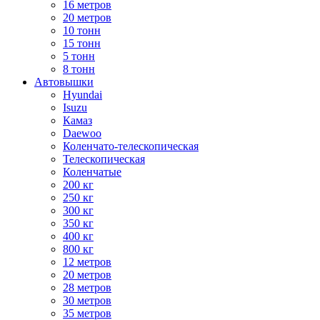
16 метров
20 метров
10 тонн
15 тонн
5 тонн
8 тонн
Автовышки
Hyundai
Isuzu
Камаз
Daewoo
Коленчато-телескопическая
Телескопическая
Коленчатые
200 кг
250 кг
300 кг
350 кг
400 кг
800 кг
12 метров
20 метров
28 метров
30 метров
35 метров