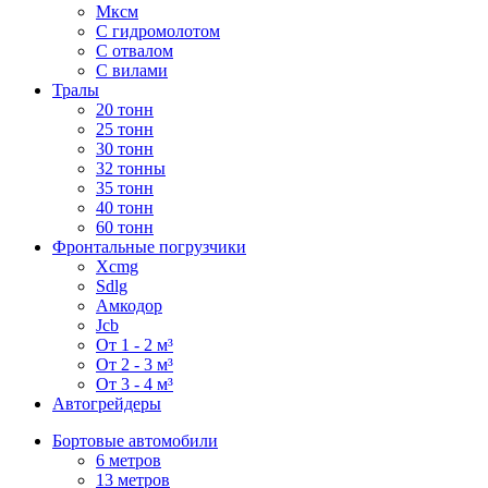
Мксм
С гидромолотом
С отвалом
С вилами
Тралы
20 тонн
25 тонн
30 тонн
32 тонны
35 тонн
40 тонн
60 тонн
Фронтальные погрузчики
Xcmg
Sdlg
Амкодор
Jcb
От 1 - 2 м³
От 2 - 3 м³
От 3 - 4 м³
Автогрейдеры
Бортовые автомобили
6 метров
13 метров