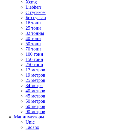
Xcmg
Liebherr
С гуськом
Без гуська
16 тонн
25 тонн
32 тонны
40 тонн
50 тонн
70 тонн
100 тонн
150 тонн
250 тонн
17 метров
19 метров
25 метров
34 метра
40 метров
45 метров
50 метров
60 метров
90 метров
Манипуляторы
Unic
Tadano