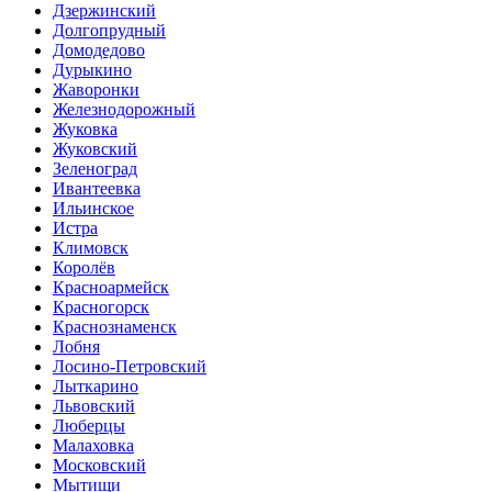
Дзержинский
Долгопрудный
Домодедово
Дурыкино
Жаворонки
Железнодорожный
Жуковка
Жуковский
Зеленоград
Ивантеевка
Ильинское
Истра
Климовск
Королёв
Красноармейск
Красногорск
Краснознаменск
Лобня
Лосино-Петровский
Лыткарино
Львовский
Люберцы
Малаховка
Московский
Мытищи