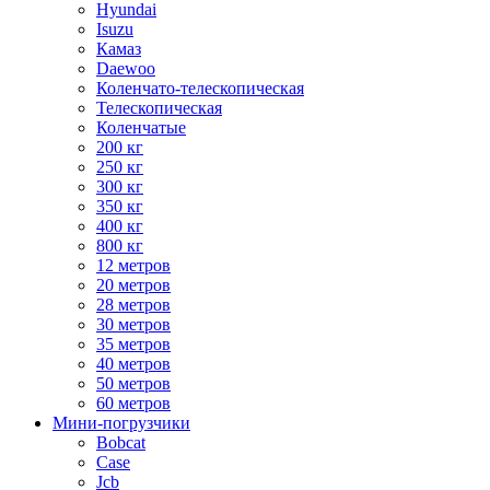
Hyundai
Isuzu
Камаз
Daewoo
Коленчато-телескопическая
Телескопическая
Коленчатые
200 кг
250 кг
300 кг
350 кг
400 кг
800 кг
12 метров
20 метров
28 метров
30 метров
35 метров
40 метров
50 метров
60 метров
Мини-погрузчики
Bobcat
Case
Jcb