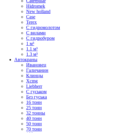
Caterpillar
Hidromek
New holland
Case
Terex
С гидромолотом
С вилами
С гидробуром
1 м³
1.1 м³
1.3 м³
Автокраны
Ивановец
Галичанин
Клинцы
Xcmg
Liebherr
С гуськом
Без гуська
16 тонн
25 тонн
32 тонны
40 тонн
50 тонн
70 тонн