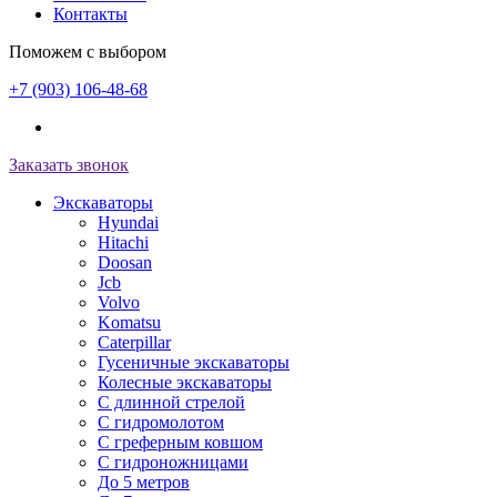
Контакты
Поможем с выбором
+7 (903) 106-48-68
Заказать звонок
Экскаваторы
Hyundai
Hitachi
Doosan
Jcb
Volvo
Komatsu
Caterpillar
Гусеничные экскаваторы
Колесные экскаваторы
С длинной стрелой
С гидромолотом
С греферным ковшом
С гидроножницами
До 5 метров