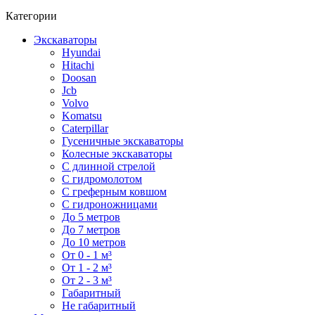
Категории
Экскаваторы
Hyundai
Hitachi
Doosan
Jcb
Volvo
Komatsu
Caterpillar
Гусеничные экскаваторы
Колесные экскаваторы
С длинной стрелой
С гидромолотом
С греферным ковшом
С гидроножницами
До 5 метров
До 7 метров
До 10 метров
От 0 - 1 м³
От 1 - 2 м³
От 2 - 3 м³
Габаритный
Не габаритный