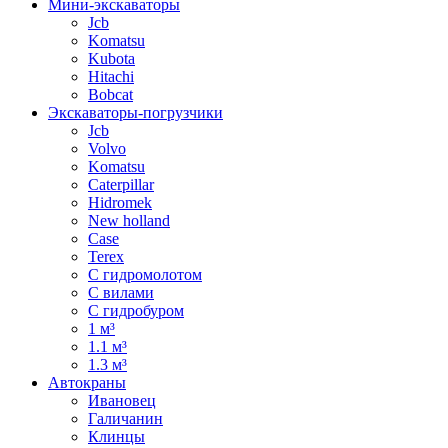
Мини-экскаваторы
Jcb
Komatsu
Kubota
Hitachi
Bobcat
Экскаваторы-погрузчики
Jcb
Volvo
Komatsu
Caterpillar
Hidromek
New holland
Case
Terex
С гидромолотом
С вилами
С гидробуром
1 м³
1.1 м³
1.3 м³
Автокраны
Ивановец
Галичанин
Клинцы