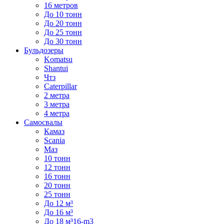
16 метров
До 10 тонн
До 20 тонн
До 25 тонн
До 30 тонн
Бульдозеры
Komatsu
Shantui
Чтз
Caterpillar
2 метра
3 метра
4 метра
Самосвалы
Камаз
Scania
Маз
10 тонн
12 тонн
16 тонн
20 тонн
25 тонн
До 12 м³
До 16 м³
До 18 м³16-m3