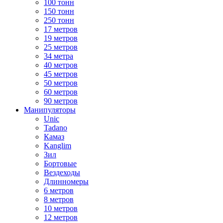
100 тонн
150 тонн
250 тонн
17 метров
19 метров
25 метров
34 метра
40 метров
45 метров
50 метров
60 метров
90 метров
Манипуляторы
Unic
Tadano
Камаз
Kanglim
Зил
Бортовые
Вездеходы
Длинномеры
6 метров
8 метров
10 метров
12 метров