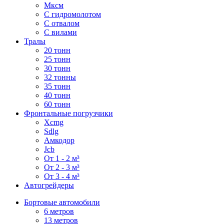
Мксм
С гидромолотом
С отвалом
С вилами
Тралы
20 тонн
25 тонн
30 тонн
32 тонны
35 тонн
40 тонн
60 тонн
Фронтальные погрузчики
Xcmg
Sdlg
Амкодор
Jcb
От 1 - 2 м³
От 2 - 3 м³
От 3 - 4 м³
Автогрейдеры
Бортовые автомобили
6 метров
13 метров