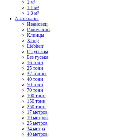
1 м³
1.1 м³
1.3 м³
Автокраны
Ивановец
Галичанин
Клинцы
Xcmg
Liebherr
С гуськом
Без гуська
16 тонн
25 тонн
32 тонны
40 тонн
50 тонн
70 тонн
100 тонн
150 тонн
250 тонн
17 метров
19 метров
25 метров
34 метра
40 метров