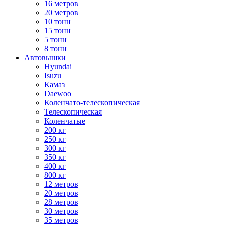
16 метров
20 метров
10 тонн
15 тонн
5 тонн
8 тонн
Автовышки
Hyundai
Isuzu
Камаз
Daewoo
Коленчато-телескопическая
Телескопическая
Коленчатые
200 кг
250 кг
300 кг
350 кг
400 кг
800 кг
12 метров
20 метров
28 метров
30 метров
35 метров