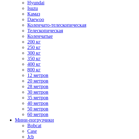
Hyundai
Isuzu
Камаз
Daewoo
Коленчато-телескопическая
Телескопическая
Коленчатые
200 кг
250 кг
300 кг
350 кг
400 кг
800 кг
12 метров
20 метров
28 метров
30 метров
35 метров
40 метров
50 метров
60 метров
Мини-погрузчики
Bobcat
Case
Jcb