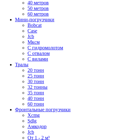
40 метров
50 метров
60 метров
Мини-погрузчики
Bobcat
Case
Jcb
Мксм
С гидромолотом
С отвалом
С вилами
Тралы
20 тонн
25 тонн
30 тонн
32 тонны
35 тонн
40 тонн
60 тонн
Фронтальные погрузчики
Xcmg
Sdlg
Амкодор
Jcb
От 1 - 2 м³