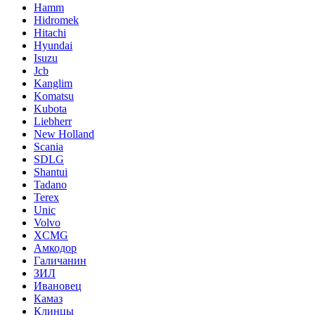
Hamm
Hidromek
Hitachi
Hyundai
Isuzu
Jcb
Kanglim
Komatsu
Kubota
Liebherr
New Holland
Scania
SDLG
Shantui
Tadano
Terex
Unic
Volvo
XCMG
Амкодор
Галичанин
ЗИЛ
Ивановец
Камаз
Клинцы