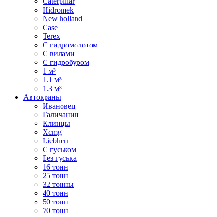
Caterpillar
Hidromek
New holland
Case
Terex
С гидромолотом
С вилами
С гидробуром
1 м³
1.1 м³
1.3 м³
Автокраны
Ивановец
Галичанин
Клинцы
Xcmg
Liebherr
С гуськом
Без гуська
16 тонн
25 тонн
32 тонны
40 тонн
50 тонн
70 тонн