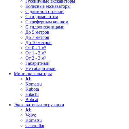
Гусеничные экскаваторы
Колесные экскаваторы
С длинной стрелой
С гидромолотом
С греферным ковшом
С гидроножницами
До 5 метров
До 7 метров
До 10 метров
От 0 - 1 м³
От 1 - 2 м³
От 2 - 3 м³
Габаритный
Не габаритный
Мини-экскаваторы
Jcb
Komatsu
Kubota
Hitachi
Bobcat
Экскаваторы-погрузчики
Jcb
Volvo
Komatsu
Caterpillar