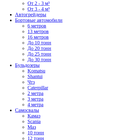
От 2 - 3 м³
От 3 - 4 м³
Автогрейдеры
Бортовые автомобили
6 метров
13 метров
16 метров
До 10 тонн
До 20 тонн
До 25 тонн
До 30 тонн
Бульдозеры
Komatsu
Shantui
Чтз
Caterpillar
2 метра
3 метра
4 метра
Самосвалы
Камаз
Scania
Маз
10 тонн
12 тонн