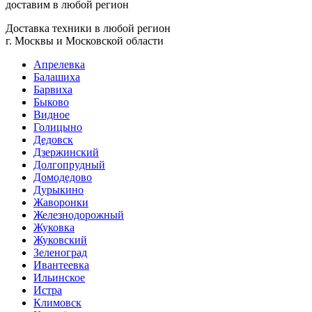
доставим в любой регион
Доставка техники в любой регион
г. Москвы и Московской области
Апрелевка
Балашиха
Барвиха
Быково
Видное
Голицыно
Дедовск
Дзержинский
Долгопрудный
Домодедово
Дурыкино
Жаворонки
Железнодорожный
Жуковка
Жуковский
Зеленоград
Ивантеевка
Ильинское
Истра
Климовск