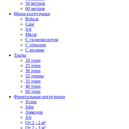
50 метров
60 метров
Мини-погрузчики
Bobcat
Case
Jcb
Мксм
С гидромолотом
С отвалом
С вилами
Тралы
20 тонн
25 тонн
30 тонн
32 тонны
35 тонн
40 тонн
60 тонн
Фронтальные погрузчики
Xcmg
Sdlg
Амкодор
Jcb
От 1 - 2 м³
От 2 - 3 м³