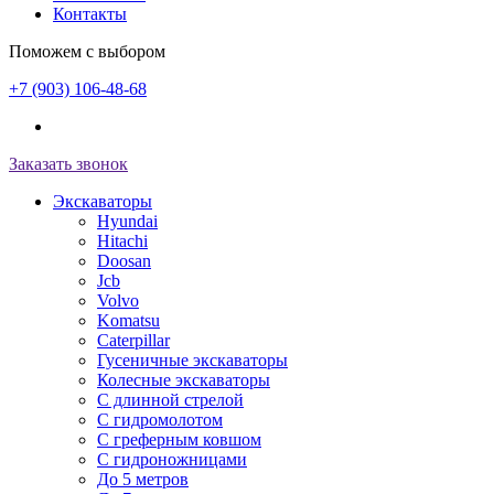
Контакты
Поможем с выбором
+7 (903) 106-48-68
Заказать звонок
Экскаваторы
Hyundai
Hitachi
Doosan
Jcb
Volvo
Komatsu
Caterpillar
Гусеничные экскаваторы
Колесные экскаваторы
С длинной стрелой
С гидромолотом
С греферным ковшом
С гидроножницами
До 5 метров