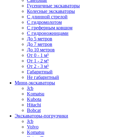
Caterpillar
Гусеничные экскаваторы
Колесные экскаваторы
С длинной стрелой
С гидромолотом
С греферным ковшом
С гидроножницами
До 5 метров
До 7 метров
До 10 метров
От 0 - 1 м³
От 1 - 2 м³
От 2 - 3 м³
Габаритный
Не габаритный
Мини-экскаваторы
Jcb
Komatsu
Kubota
Hitachi
Bobcat
Экскаваторы-погрузчики
Jcb
Volvo
Komatsu