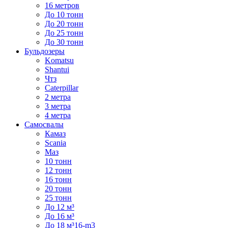
16 метров
До 10 тонн
До 20 тонн
До 25 тонн
До 30 тонн
Бульдозеры
Komatsu
Shantui
Чтз
Caterpillar
2 метра
3 метра
4 метра
Самосвалы
Камаз
Scania
Маз
10 тонн
12 тонн
16 тонн
20 тонн
25 тонн
До 12 м³
До 16 м³
До 18 м³16-m3