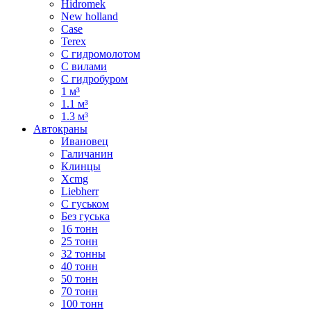
Hidromek
New holland
Case
Terex
С гидромолотом
С вилами
С гидробуром
1 м³
1.1 м³
1.3 м³
Автокраны
Ивановец
Галичанин
Клинцы
Xcmg
Liebherr
С гуськом
Без гуська
16 тонн
25 тонн
32 тонны
40 тонн
50 тонн
70 тонн
100 тонн