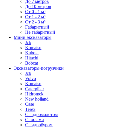
До 7 метров
До 10 метров
От 0 - 1 м³
От 1 - 2 м³
От 2 - 3 м³
Габаритный
Не габаритный
Мини-экскаваторы
Jcb
Komatsu
Kubota
Hitachi
Bobcat
Экскаваторы-погрузчики
Jcb
Volvo
Komatsu
Caterpillar
Hidromek
New holland
Case
Terex
С гидромолотом
С вилами
С гидробуром