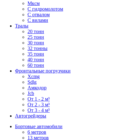
Мксм
С гидромолотом
С отвалом
С вилами
Тралы
20 тонн
25 тонн
30 тонн
32 тонны
35 тонн
40 тонн
60 тонн
Фронтальные погрузчики
Xcmg
Sdlg
Амкодор
Jcb
От 1 - 2 м³
От 2 - 3 м³
От 3 - 4 м³
Автогрейдеры
Бортовые автомобили
6 метров
13 метров