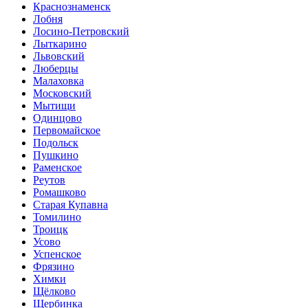
Краснознаменск
Лобня
Лосино-Петровский
Лыткарино
Львовский
Люберцы
Малаховка
Московский
Мытищи
Одинцово
Первомайское
Подольск
Пушкино
Раменское
Реутов
Ромашково
Старая Купавна
Томилино
Троицк
Усово
Успенское
Фрязино
Химки
Щёлково
Щербинка