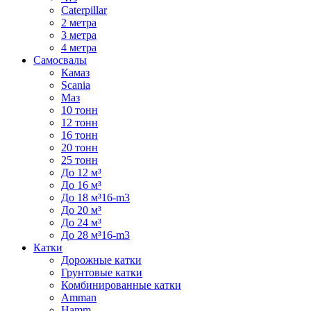
Caterpillar
2 метра
3 метра
4 метра
Самосвалы
Камаз
Scania
Маз
10 тонн
12 тонн
16 тонн
20 тонн
25 тонн
До 12 м³
До 16 м³
До 18 м³16-m3
До 20 м³
До 24 м³
До 28 м³16-m3
Катки
Дорожные катки
Грунтовые катки
Комбинированные катки
Amman
Hamm