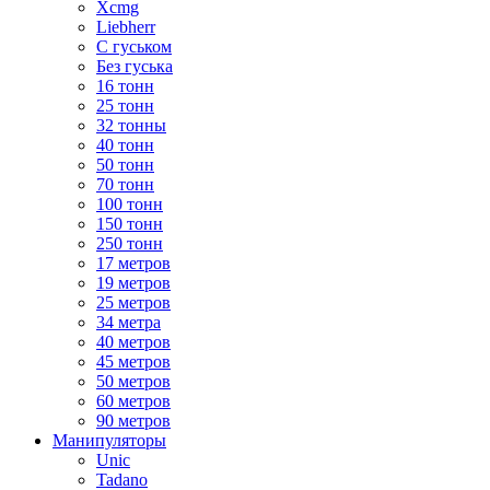
Xcmg
Liebherr
С гуськом
Без гуська
16 тонн
25 тонн
32 тонны
40 тонн
50 тонн
70 тонн
100 тонн
150 тонн
250 тонн
17 метров
19 метров
25 метров
34 метра
40 метров
45 метров
50 метров
60 метров
90 метров
Манипуляторы
Unic
Tadano