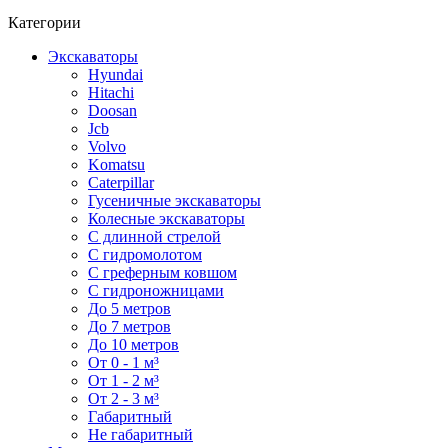
Категории
Экскаваторы
Hyundai
Hitachi
Doosan
Jcb
Volvo
Komatsu
Caterpillar
Гусеничные экскаваторы
Колесные экскаваторы
С длинной стрелой
С гидромолотом
С греферным ковшом
С гидроножницами
До 5 метров
До 7 метров
До 10 метров
От 0 - 1 м³
От 1 - 2 м³
От 2 - 3 м³
Габаритный
Не габаритный