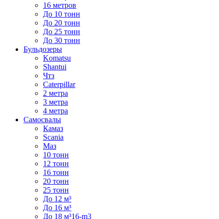
16 метров
До 10 тонн
До 20 тонн
До 25 тонн
До 30 тонн
Бульдозеры
Komatsu
Shantui
Чтз
Caterpillar
2 метра
3 метра
4 метра
Самосвалы
Камаз
Scania
Маз
10 тонн
12 тонн
16 тонн
20 тонн
25 тонн
До 12 м³
До 16 м³
До 18 м³16-m3