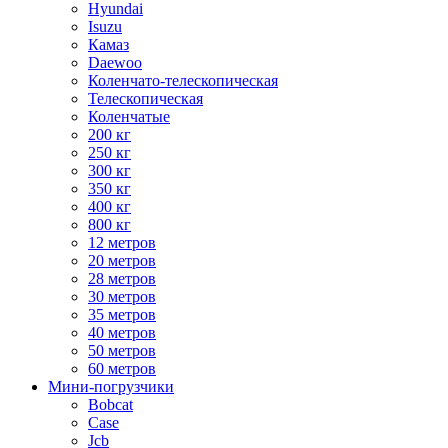
Hyundai
Isuzu
Камаз
Daewoo
Коленчато-телескопическая
Телескопическая
Коленчатые
200 кг
250 кг
300 кг
350 кг
400 кг
800 кг
12 метров
20 метров
28 метров
30 метров
35 метров
40 метров
50 метров
60 метров
Мини-погрузчики
Bobcat
Case
Jcb