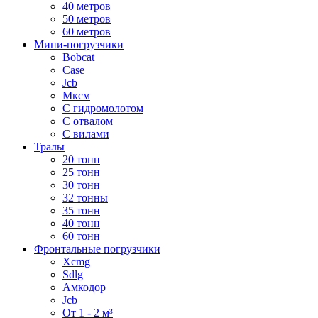
40 метров
50 метров
60 метров
Мини-погрузчики
Bobcat
Case
Jcb
Мксм
С гидромолотом
С отвалом
С вилами
Тралы
20 тонн
25 тонн
30 тонн
32 тонны
35 тонн
40 тонн
60 тонн
Фронтальные погрузчики
Xcmg
Sdlg
Амкодор
Jcb
От 1 - 2 м³