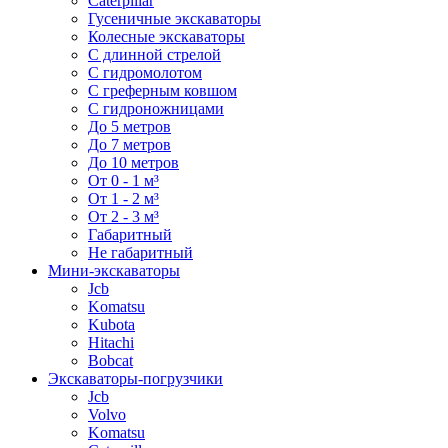
Caterpillar
Гусеничные экскаваторы
Колесные экскаваторы
С длинной стрелой
С гидромолотом
С греферным ковшом
С гидроножницами
До 5 метров
До 7 метров
До 10 метров
От 0 - 1 м³
От 1 - 2 м³
От 2 - 3 м³
Габаритный
Не габаритный
Мини-экскаваторы
Jcb
Komatsu
Kubota
Hitachi
Bobcat
Экскаваторы-погрузчики
Jcb
Volvo
Komatsu