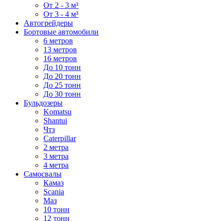
От 2 - 3 м³
От 3 - 4 м³
Автогрейдеры
Бортовые автомобили
6 метров
13 метров
16 метров
До 10 тонн
До 20 тонн
До 25 тонн
До 30 тонн
Бульдозеры
Komatsu
Shantui
Чтз
Caterpillar
2 метра
3 метра
4 метра
Самосвалы
Камаз
Scania
Маз
10 тонн
12 тонн