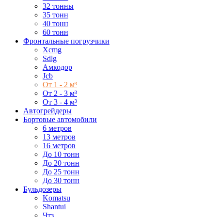
32 тонны
35 тонн
40 тонн
60 тонн
Фронтальные погрузчики
Xcmg
Sdlg
Амкодор
Jcb
От 1 - 2 м³
От 2 - 3 м³
От 3 - 4 м³
Автогрейдеры
Бортовые автомобили
6 метров
13 метров
16 метров
До 10 тонн
До 20 тонн
До 25 тонн
До 30 тонн
Бульдозеры
Komatsu
Shantui
Чтз