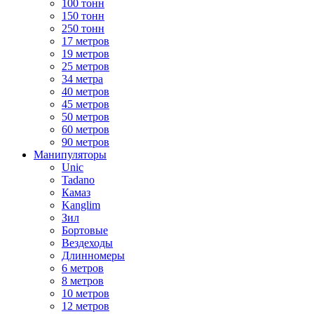
100 тонн
150 тонн
250 тонн
17 метров
19 метров
25 метров
34 метра
40 метров
45 метров
50 метров
60 метров
90 метров
Манипуляторы
Unic
Tadano
Камаз
Kanglim
Зил
Бортовые
Вездеходы
Длинномеры
6 метров
8 метров
10 метров
12 метров