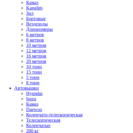
Камаз
Kanglim
Зил
Бортовые
Вездеходы
Длинномеры
6 метров
8 метров
10 метров
12 метров
16 метров
20 метров
10 тонн
15 тонн
5 тонн
8 тонн
Автовышки
Hyundai
Isuzu
Камаз
Daewoo
Коленчато-телескопическая
Телескопическая
Коленчатые
200 кг