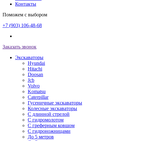
Контакты
Поможем с выбором
+7 (903) 106-48-68
Заказать звонок
Экскаваторы
Hyundai
Hitachi
Doosan
Jcb
Volvo
Komatsu
Caterpillar
Гусеничные экскаваторы
Колесные экскаваторы
С длинной стрелой
С гидромолотом
С греферным ковшом
С гидроножницами
До 5 метров