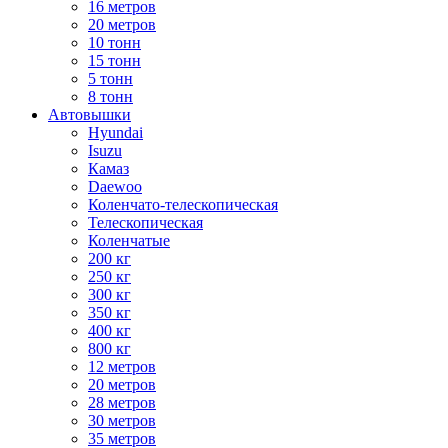
16 метров
20 метров
10 тонн
15 тонн
5 тонн
8 тонн
Автовышки
Hyundai
Isuzu
Камаз
Daewoo
Коленчато-телескопическая
Телескопическая
Коленчатые
200 кг
250 кг
300 кг
350 кг
400 кг
800 кг
12 метров
20 метров
28 метров
30 метров
35 метров