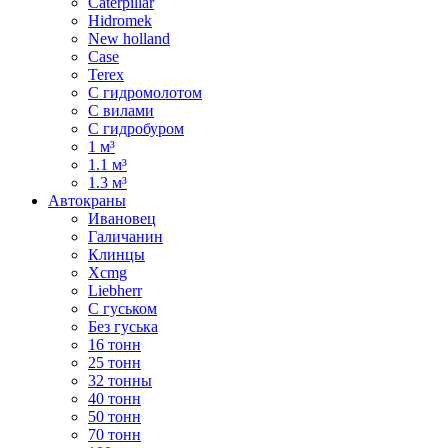
Caterpillar
Hidromek
New holland
Case
Terex
С гидромолотом
С вилами
С гидробуром
1 м³
1.1 м³
1.3 м³
Автокраны
Ивановец
Галичанин
Клинцы
Xcmg
Liebherr
С гуськом
Без гуська
16 тонн
25 тонн
32 тонны
40 тонн
50 тонн
70 тонн