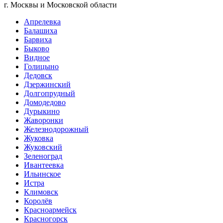
г. Москвы и Московской области
Апрелевка
Балашиха
Барвиха
Быково
Видное
Голицыно
Дедовск
Дзержинский
Долгопрудный
Домодедово
Дурыкино
Жаворонки
Железнодорожный
Жуковка
Жуковский
Зеленоград
Ивантеевка
Ильинское
Истра
Климовск
Королёв
Красноармейск
Красногорск