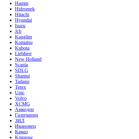
Hamm
Hidromek
Hitachi
Hyundai
Isuzu
Jcb
Kanglim
Komatsu
Kubota
Liebherr
New Holland
Scania
SDLG
Shantui
Tadano
Terex
Unic
Volvo
XCMG
Амкодор
Галичанин
ЗИЛ
Ивановец
Камаз
Клинцы