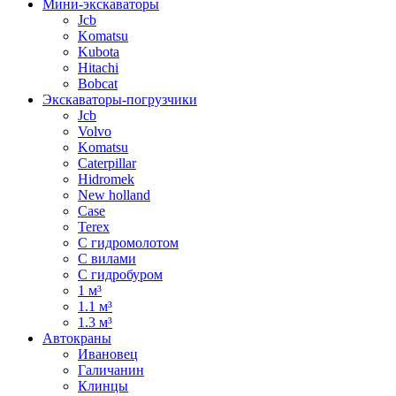
Мини-экскаваторы
Jcb
Komatsu
Kubota
Hitachi
Bobcat
Экскаваторы-погрузчики
Jcb
Volvo
Komatsu
Caterpillar
Hidromek
New holland
Case
Terex
С гидромолотом
С вилами
С гидробуром
1 м³
1.1 м³
1.3 м³
Автокраны
Ивановец
Галичанин
Клинцы