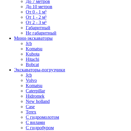
До 7 метров
До 10 метров
От 0 - 1 м³
От 1 - 2 м³
От 2 - 3 м³
Габаритный
Не габаритный
Мини-экскаваторы
Jcb
Komatsu
Kubota
Hitachi
Bobcat
Экскаваторы-погрузчики
Jcb
Volvo
Komatsu
Caterpillar
Hidromek
New holland
Case
Terex
С гидромолотом
С вилами
С гидробуром