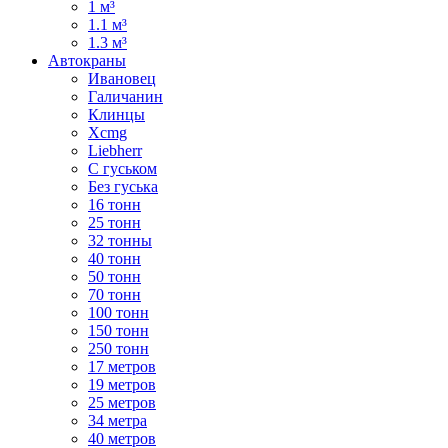
1 м³
1.1 м³
1.3 м³
Автокраны
Ивановец
Галичанин
Клинцы
Xcmg
Liebherr
С гуськом
Без гуська
16 тонн
25 тонн
32 тонны
40 тонн
50 тонн
70 тонн
100 тонн
150 тонн
250 тонн
17 метров
19 метров
25 метров
34 метра
40 метров