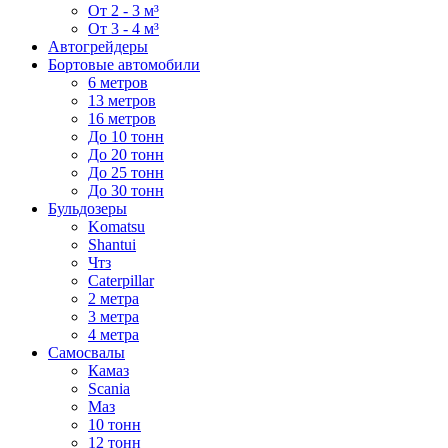
От 2 - 3 м³
От 3 - 4 м³
Автогрейдеры
Бортовые автомобили
6 метров
13 метров
16 метров
До 10 тонн
До 20 тонн
До 25 тонн
До 30 тонн
Бульдозеры
Komatsu
Shantui
Чтз
Caterpillar
2 метра
3 метра
4 метра
Самосвалы
Камаз
Scania
Маз
10 тонн
12 тонн