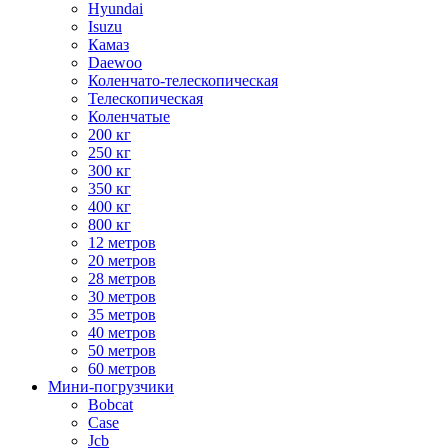
Hyundai
Isuzu
Камаз
Daewoo
Коленчато-телескопическая
Телескопическая
Коленчатые
200 кг
250 кг
300 кг
350 кг
400 кг
800 кг
12 метров
20 метров
28 метров
30 метров
35 метров
40 метров
50 метров
60 метров
Мини-погрузчики
Bobcat
Case
Jcb