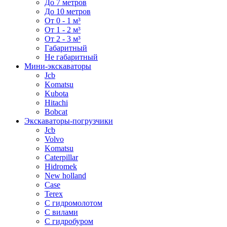
До 7 метров
До 10 метров
От 0 - 1 м³
От 1 - 2 м³
От 2 - 3 м³
Габаритный
Не габаритный
Мини-экскаваторы
Jcb
Komatsu
Kubota
Hitachi
Bobcat
Экскаваторы-погрузчики
Jcb
Volvo
Komatsu
Caterpillar
Hidromek
New holland
Case
Terex
С гидромолотом
С вилами
С гидробуром