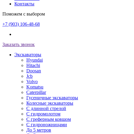
Контакты
Поможем с выбором
+7 (903) 106-48-68
Заказать звонок
Экскаваторы
Hyundai
Hitachi
Doosan
Jcb
Volvo
Komatsu
Caterpillar
Гусеничные экскаваторы
Колесные экскаваторы
С длинной стрелой
С гидромолотом
С греферным ковшом
С гидроножницами
До 5 метров