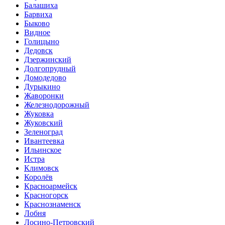
Балашиха
Барвиха
Быково
Видное
Голицыно
Дедовск
Дзержинский
Долгопрудный
Домодедово
Дурыкино
Жаворонки
Железнодорожный
Жуковка
Жуковский
Зеленоград
Ивантеевка
Ильинское
Истра
Климовск
Королёв
Красноармейск
Красногорск
Краснознаменск
Лобня
Лосино-Петровский