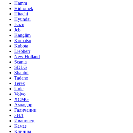
Hamm
Hidromek
Hitachi
Hyundai
Isuzu
Jcb
Kanglim
Komatsu
Kubota
Liebherr
New Holland
Scania
SDLG
Shantui
Tadano
Terex
Unic
Volvo
XCMG
Амкодор
Галичанин
ЗИЛ
Ивановец
Камаз
Клинцы