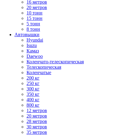
16 метров
20 метров
10 тонн
15 тонн
5 тонн
8 тонн
Автовышки
Hyundai
Isuzu
Камаз
Daewoo
Коленчато-телескопическая
Телескопическая
Коленчатые
200 кг
250 кг
300 кг
350 кг
400 кг
800 кг
12 метров
20 метров
28 метров
30 метров
35 метров