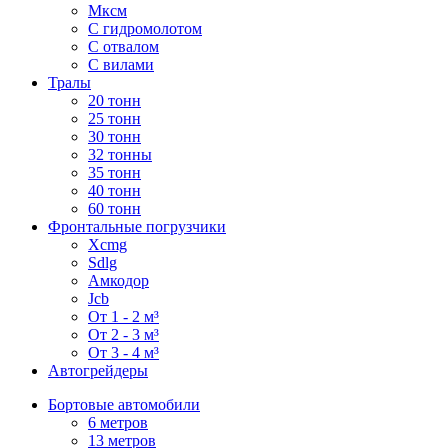
Мксм
С гидромолотом
С отвалом
С вилами
Тралы
20 тонн
25 тонн
30 тонн
32 тонны
35 тонн
40 тонн
60 тонн
Фронтальные погрузчики
Xcmg
Sdlg
Амкодор
Jcb
От 1 - 2 м³
От 2 - 3 м³
От 3 - 4 м³
Автогрейдеры
Бортовые автомобили
6 метров
13 метров