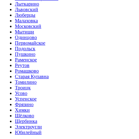
Лыткарино
Львовский
Люберцы
Малаховка
Московский
Мытищи
Одинцово
Первомайское
Подольск
Пушкино
Раменское
Реутов
Ромашково
Старая Купавна
Томилино
Троицк
Усово
Успенское
Фрязино
Химки
Щёлково
Щербинка
Электроугли
Юбилейный