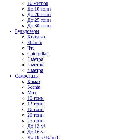
16 метров
До 10 тонн
До 20 тонн
До 25 тонн
До 30 тонн
Бульдозеры
Komatsu
Shantui
Чтз
Caterpillar
2 метра
3 метра
4 метра
Самосвалы
Камаз
Scania
Маз
10 тонн
12 тонн
16 тонн
20 тонн
25 тонн
До 12 м³
До 16 м³
До 18 м³16-m3