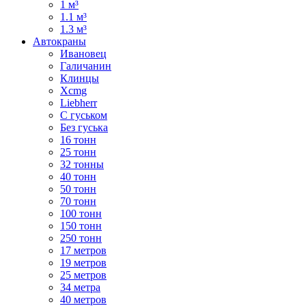
1 м³
1.1 м³
1.3 м³
Автокраны
Ивановец
Галичанин
Клинцы
Xcmg
Liebherr
С гуськом
Без гуська
16 тонн
25 тонн
32 тонны
40 тонн
50 тонн
70 тонн
100 тонн
150 тонн
250 тонн
17 метров
19 метров
25 метров
34 метра
40 метров