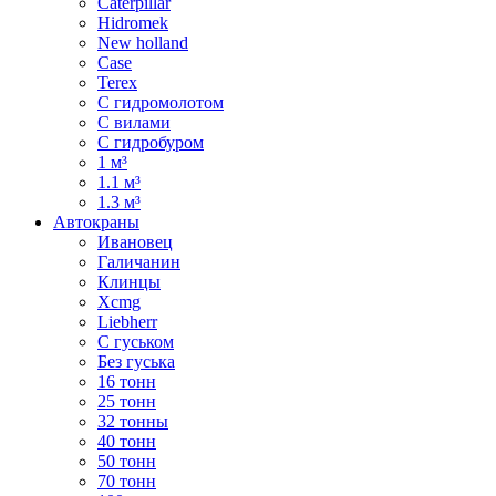
Caterpillar
Hidromek
New holland
Case
Terex
С гидромолотом
С вилами
С гидробуром
1 м³
1.1 м³
1.3 м³
Автокраны
Ивановец
Галичанин
Клинцы
Xcmg
Liebherr
С гуськом
Без гуська
16 тонн
25 тонн
32 тонны
40 тонн
50 тонн
70 тонн