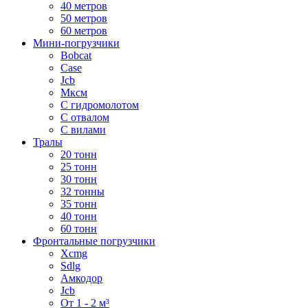
40 метров
50 метров
60 метров
Мини-погрузчики
Bobcat
Case
Jcb
Мксм
С гидромолотом
С отвалом
С вилами
Тралы
20 тонн
25 тонн
30 тонн
32 тонны
35 тонн
40 тонн
60 тонн
Фронтальные погрузчики
Xcmg
Sdlg
Амкодор
Jcb
От 1 - 2 м³