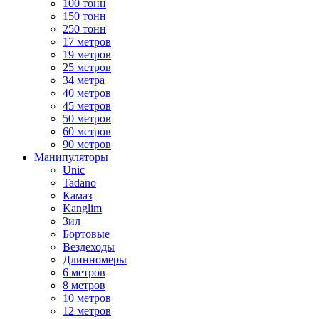
100 тонн
150 тонн
250 тонн
17 метров
19 метров
25 метров
34 метра
40 метров
45 метров
50 метров
60 метров
90 метров
Манипуляторы
Unic
Tadano
Камаз
Kanglim
Зил
Бортовые
Вездеходы
Длинномеры
6 метров
8 метров
10 метров
12 метров