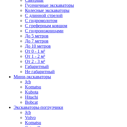
Caterpillar
Гусеничные экскаваторы
Колесные экскаваторы
С длинной стрелой
С гидромолотом
С греферным ковшом
С гидроножницами
До 5 метров
До 7 метров
До 10 метров
От 0 - 1 м³
От 1 - 2 м³
От 2 - 3 м³
Габаритный
Не габаритный
Мини-экскаваторы
Jcb
Komatsu
Kubota
Hitachi
Bobcat
Экскаваторы-погрузчики
Jcb
Volvo
Komatsu