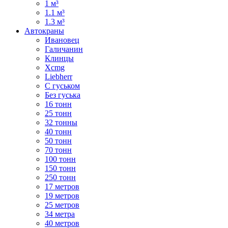
1 м³
1.1 м³
1.3 м³
Автокраны
Ивановец
Галичанин
Клинцы
Xcmg
Liebherr
С гуськом
Без гуська
16 тонн
25 тонн
32 тонны
40 тонн
50 тонн
70 тонн
100 тонн
150 тонн
250 тонн
17 метров
19 метров
25 метров
34 метра
40 метров