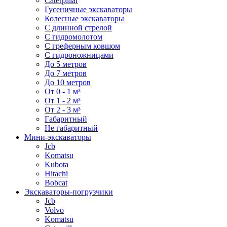
Caterpillar
Гусеничные экскаваторы
Колесные экскаваторы
С длинной стрелой
С гидромолотом
С греферным ковшом
С гидроножницами
До 5 метров
До 7 метров
До 10 метров
От 0 - 1 м³
От 1 - 2 м³
От 2 - 3 м³
Габаритный
Не габаритный
Мини-экскаваторы
Jcb
Komatsu
Kubota
Hitachi
Bobcat
Экскаваторы-погрузчики
Jcb
Volvo
Komatsu