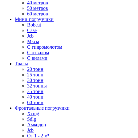
40 метров
50 метров
60 метров
Мини-погрузчики
Bobcat
Case
Jcb
Мксм
С гидромолотом
С отвалом
С вилами
Тралы
20 тонн
25 тонн
30 тонн
32 тонны
35 тонн
40 тонн
60 тонн
Фронтальные погрузчики
Xcmg
Sdlg
Амкодор
Jcb
От 1 - 2 м³