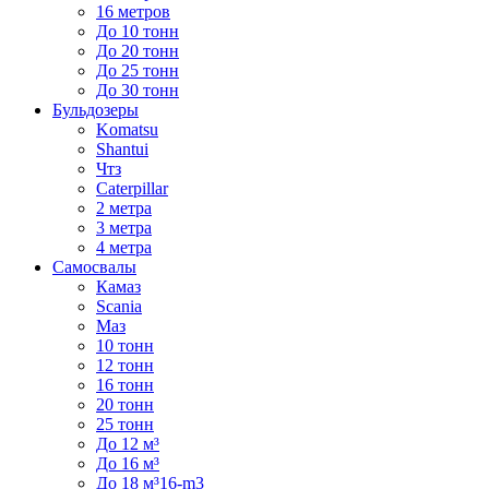
16 метров
До 10 тонн
До 20 тонн
До 25 тонн
До 30 тонн
Бульдозеры
Komatsu
Shantui
Чтз
Caterpillar
2 метра
3 метра
4 метра
Самосвалы
Камаз
Scania
Маз
10 тонн
12 тонн
16 тонн
20 тонн
25 тонн
До 12 м³
До 16 м³
До 18 м³16-m3