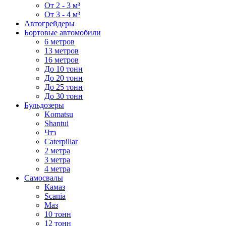
От 2 - 3 м³
От 3 - 4 м³
Автогрейдеры
Бортовые автомобили
6 метров
13 метров
16 метров
До 10 тонн
До 20 тонн
До 25 тонн
До 30 тонн
Бульдозеры
Komatsu
Shantui
Чтз
Caterpillar
2 метра
3 метра
4 метра
Самосвалы
Камаз
Scania
Маз
10 тонн
12 тонн