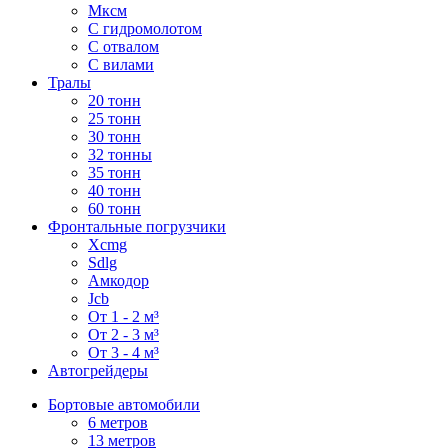
Мксм
С гидромолотом
С отвалом
С вилами
Тралы
20 тонн
25 тонн
30 тонн
32 тонны
35 тонн
40 тонн
60 тонн
Фронтальные погрузчики
Xcmg
Sdlg
Амкодор
Jcb
От 1 - 2 м³
От 2 - 3 м³
От 3 - 4 м³
Автогрейдеры
Бортовые автомобили
6 метров
13 метров