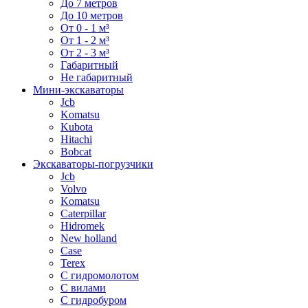
До 7 метров
До 10 метров
От 0 - 1 м³
От 1 - 2 м³
От 2 - 3 м³
Габаритный
Не габаритный
Мини-экскаваторы
Jcb
Komatsu
Kubota
Hitachi
Bobcat
Экскаваторы-погрузчики
Jcb
Volvo
Komatsu
Caterpillar
Hidromek
New holland
Case
Terex
С гидромолотом
С вилами
С гидробуром