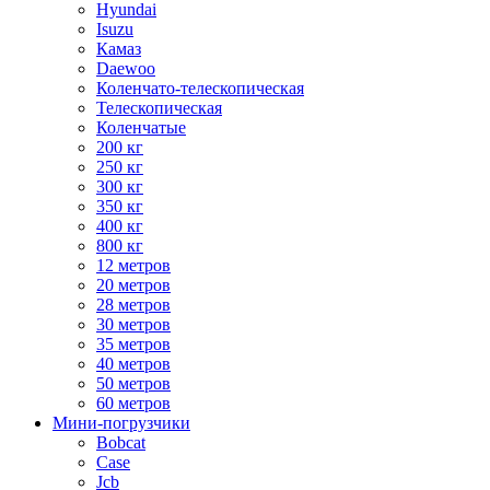
Hyundai
Isuzu
Камаз
Daewoo
Коленчато-телескопическая
Телескопическая
Коленчатые
200 кг
250 кг
300 кг
350 кг
400 кг
800 кг
12 метров
20 метров
28 метров
30 метров
35 метров
40 метров
50 метров
60 метров
Мини-погрузчики
Bobcat
Case
Jcb