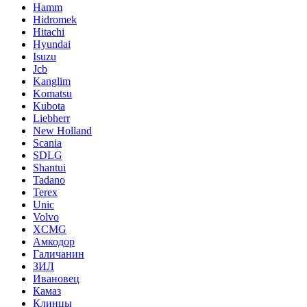
Hamm
Hidromek
Hitachi
Hyundai
Isuzu
Jcb
Kanglim
Komatsu
Kubota
Liebherr
New Holland
Scania
SDLG
Shantui
Tadano
Terex
Unic
Volvo
XCMG
Амкодор
Галичанин
ЗИЛ
Ивановец
Камаз
Клинцы