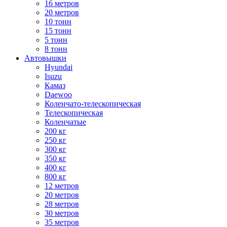
16 метров
20 метров
10 тонн
15 тонн
5 тонн
8 тонн
Автовышки
Hyundai
Isuzu
Камаз
Daewoo
Коленчато-телескопическая
Телескопическая
Коленчатые
200 кг
250 кг
300 кг
350 кг
400 кг
800 кг
12 метров
20 метров
28 метров
30 метров
35 метров