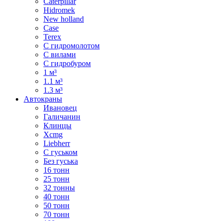
Caterpillar
Hidromek
New holland
Case
Terex
С гидромолотом
С вилами
С гидробуром
1 м³
1.1 м³
1.3 м³
Автокраны
Ивановец
Галичанин
Клинцы
Xcmg
Liebherr
С гуськом
Без гуська
16 тонн
25 тонн
32 тонны
40 тонн
50 тонн
70 тонн