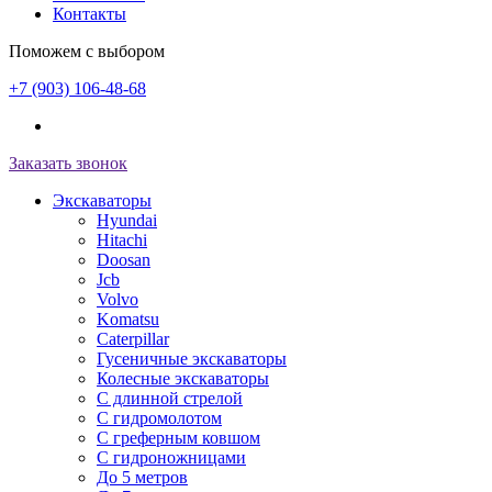
Контакты
Поможем с выбором
+7 (903) 106-48-68
Заказать звонок
Экскаваторы
Hyundai
Hitachi
Doosan
Jcb
Volvo
Komatsu
Caterpillar
Гусеничные экскаваторы
Колесные экскаваторы
С длинной стрелой
С гидромолотом
С греферным ковшом
С гидроножницами
До 5 метров