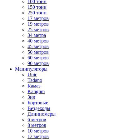
100 тонн
150 тонн
250 тонн
17 метров
19 метров
25 метров
34 метра
40 метров
45 метров
50 метров
60 метров
90 метров
Манипуляторы
Unic
Tadano
Камаз
Kanglim
Зил
Бортовые
Вездеходы
Длинномеры
6 метров
8 метров
10 метров
12 метров