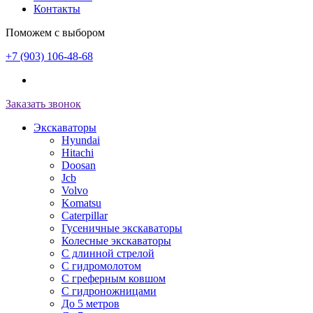
Контакты
Поможем с выбором
+7 (903) 106-48-68
Заказать звонок
Экскаваторы
Hyundai
Hitachi
Doosan
Jcb
Volvo
Komatsu
Caterpillar
Гусеничные экскаваторы
Колесные экскаваторы
С длинной стрелой
С гидромолотом
С греферным ковшом
С гидроножницами
До 5 метров