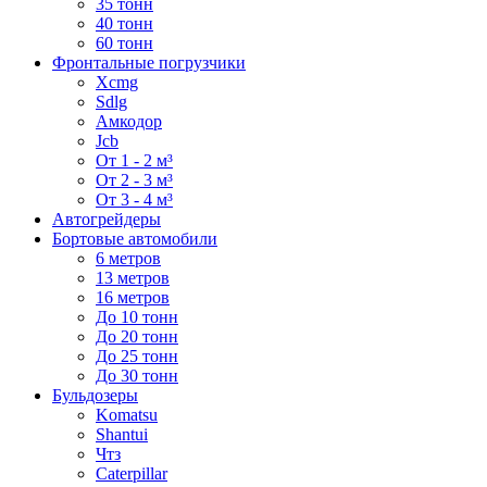
35 тонн
40 тонн
60 тонн
Фронтальные погрузчики
Xcmg
Sdlg
Амкодор
Jcb
От 1 - 2 м³
От 2 - 3 м³
От 3 - 4 м³
Автогрейдеры
Бортовые автомобили
6 метров
13 метров
16 метров
До 10 тонн
До 20 тонн
До 25 тонн
До 30 тонн
Бульдозеры
Komatsu
Shantui
Чтз
Caterpillar