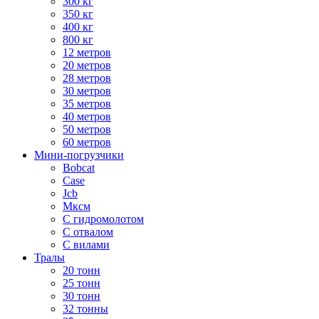
300 кг
350 кг
400 кг
800 кг
12 метров
20 метров
28 метров
30 метров
35 метров
40 метров
50 метров
60 метров
Мини-погрузчики
Bobcat
Case
Jcb
Мксм
С гидромолотом
С отвалом
С вилами
Тралы
20 тонн
25 тонн
30 тонн
32 тонны