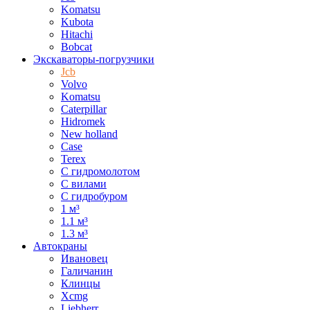
Komatsu
Kubota
Hitachi
Bobcat
Экскаваторы-погрузчики
Jcb
Volvo
Komatsu
Caterpillar
Hidromek
New holland
Case
Terex
С гидромолотом
С вилами
С гидробуром
1 м³
1.1 м³
1.3 м³
Автокраны
Ивановец
Галичанин
Клинцы
Xcmg
Liebherr