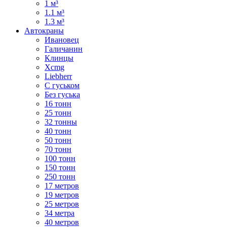
1 м³
1.1 м³
1.3 м³
Автокраны
Ивановец
Галичанин
Клинцы
Xcmg
Liebherr
С гуськом
Без гуська
16 тонн
25 тонн
32 тонны
40 тонн
50 тонн
70 тонн
100 тонн
150 тонн
250 тонн
17 метров
19 метров
25 метров
34 метра
40 метров