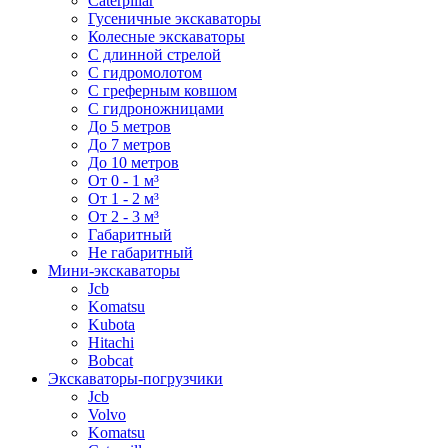
Caterpillar
Гусеничные экскаваторы
Колесные экскаваторы
С длинной стрелой
С гидромолотом
С греферным ковшом
С гидроножницами
До 5 метров
До 7 метров
До 10 метров
От 0 - 1 м³
От 1 - 2 м³
От 2 - 3 м³
Габаритный
Не габаритный
Мини-экскаваторы
Jcb
Komatsu
Kubota
Hitachi
Bobcat
Экскаваторы-погрузчики
Jcb
Volvo
Komatsu