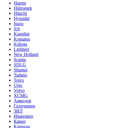
Hamm
Hidromek
Hitachi
Hyundai
Isuzu
Jcb
Kanglim
Komatsu
Kubota
Liebherr
New Holland
Scania
SDLG
Shantui
Tadano
Terex
Unic
Volvo
XCMG
Амкодор
Галичанин
ЗИЛ
Ивановец
Камаз
Клинцы