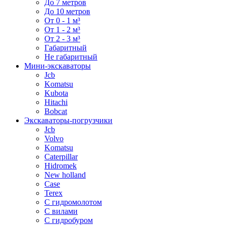
До 7 метров
До 10 метров
От 0 - 1 м³
От 1 - 2 м³
От 2 - 3 м³
Габаритный
Не габаритный
Мини-экскаваторы
Jcb
Komatsu
Kubota
Hitachi
Bobcat
Экскаваторы-погрузчики
Jcb
Volvo
Komatsu
Caterpillar
Hidromek
New holland
Case
Terex
С гидромолотом
С вилами
С гидробуром