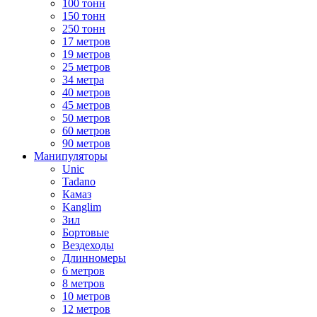
100 тонн
150 тонн
250 тонн
17 метров
19 метров
25 метров
34 метра
40 метров
45 метров
50 метров
60 метров
90 метров
Манипуляторы
Unic
Tadano
Камаз
Kanglim
Зил
Бортовые
Вездеходы
Длинномеры
6 метров
8 метров
10 метров
12 метров