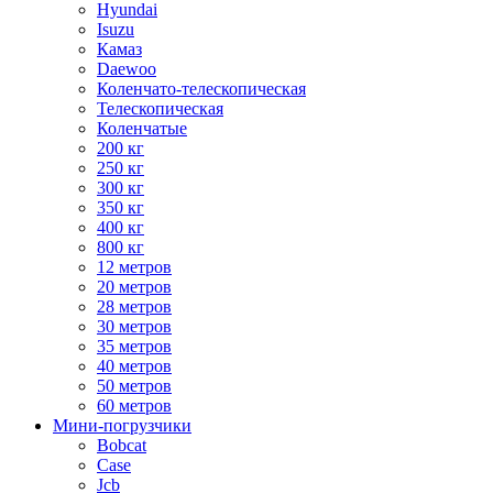
Hyundai
Isuzu
Камаз
Daewoo
Коленчато-телескопическая
Телескопическая
Коленчатые
200 кг
250 кг
300 кг
350 кг
400 кг
800 кг
12 метров
20 метров
28 метров
30 метров
35 метров
40 метров
50 метров
60 метров
Мини-погрузчики
Bobcat
Case
Jcb