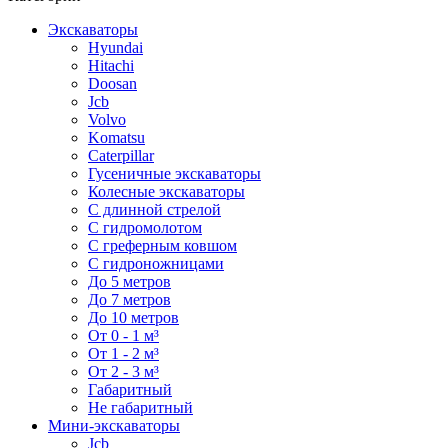
Экскаваторы
Hyundai
Hitachi
Doosan
Jcb
Volvo
Komatsu
Caterpillar
Гусеничные экскаваторы
Колесные экскаваторы
С длинной стрелой
С гидромолотом
С греферным ковшом
С гидроножницами
До 5 метров
До 7 метров
До 10 метров
От 0 - 1 м³
От 1 - 2 м³
От 2 - 3 м³
Габаритный
Не габаритный
Мини-экскаваторы
Jcb