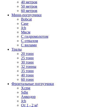
40 метров
50 метров
60 метров
Мини-погрузчики
Bobcat
Case
Jcb
Мксм
С гидромолотом
С отвалом
С вилами
Тралы
20 тонн
25 тонн
30 тонн
32 тонны
35 тонн
40 тонн
60 тонн
Фронтальные погрузчики
Xcmg
Sdlg
Амкодор
Jcb
От 1 - 2 м³