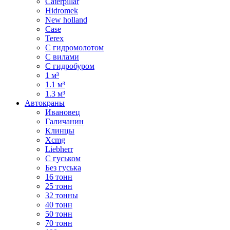
Caterpillar
Hidromek
New holland
Case
Terex
С гидромолотом
С вилами
С гидробуром
1 м³
1.1 м³
1.3 м³
Автокраны
Ивановец
Галичанин
Клинцы
Xcmg
Liebherr
С гуськом
Без гуська
16 тонн
25 тонн
32 тонны
40 тонн
50 тонн
70 тонн