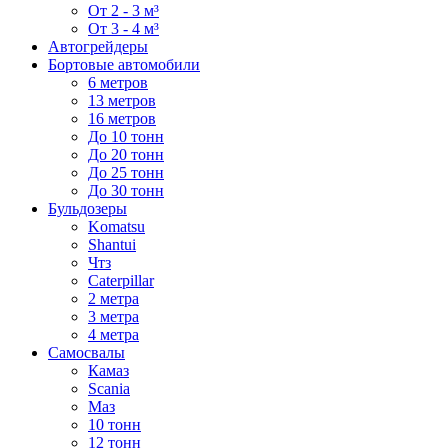
От 2 - 3 м³
От 3 - 4 м³
Автогрейдеры
Бортовые автомобили
6 метров
13 метров
16 метров
До 10 тонн
До 20 тонн
До 25 тонн
До 30 тонн
Бульдозеры
Komatsu
Shantui
Чтз
Caterpillar
2 метра
3 метра
4 метра
Самосвалы
Камаз
Scania
Маз
10 тонн
12 тонн