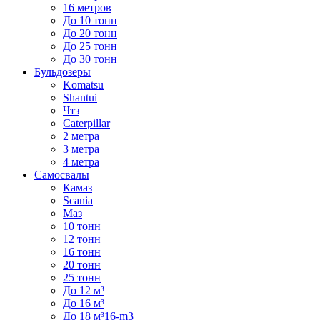
16 метров
До 10 тонн
До 20 тонн
До 25 тонн
До 30 тонн
Бульдозеры
Komatsu
Shantui
Чтз
Caterpillar
2 метра
3 метра
4 метра
Самосвалы
Камаз
Scania
Маз
10 тонн
12 тонн
16 тонн
20 тонн
25 тонн
До 12 м³
До 16 м³
До 18 м³16-m3