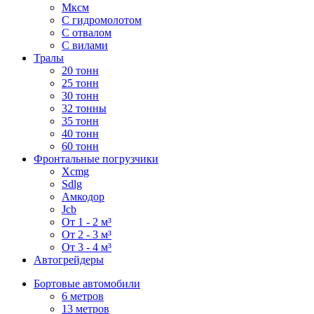
Мксм
С гидромолотом
С отвалом
С вилами
Тралы
20 тонн
25 тонн
30 тонн
32 тонны
35 тонн
40 тонн
60 тонн
Фронтальные погрузчики
Xcmg
Sdlg
Амкодор
Jcb
От 1 - 2 м³
От 2 - 3 м³
От 3 - 4 м³
Автогрейдеры
Бортовые автомобили
6 метров
13 метров