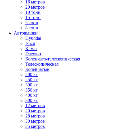
16 метров
20 метров
10 тонн
15 тонн
5 тонн
8 тонн
Автовышки
Hyundai
Isuzu
Камаз
Daewoo
Коленчато-телескопическая
Телескопическая
Коленчатые
200 кг
250 кг
300 кг
350 кг
400 кг
800 кг
12 метров
20 метров
28 метров
30 метров
35 метров