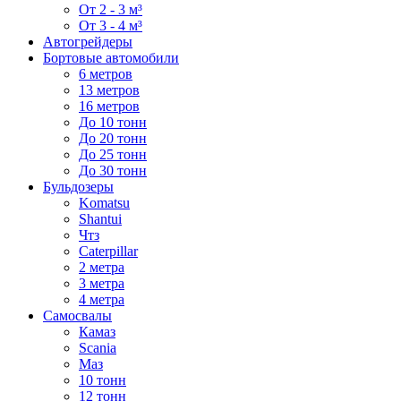
От 2 - 3 м³
От 3 - 4 м³
Автогрейдеры
Бортовые автомобили
6 метров
13 метров
16 метров
До 10 тонн
До 20 тонн
До 25 тонн
До 30 тонн
Бульдозеры
Komatsu
Shantui
Чтз
Caterpillar
2 метра
3 метра
4 метра
Самосвалы
Камаз
Scania
Маз
10 тонн
12 тонн