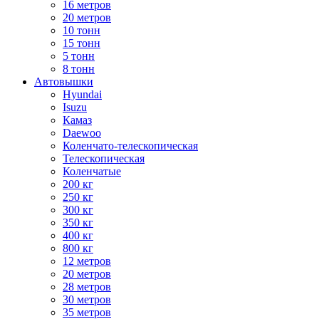
16 метров
20 метров
10 тонн
15 тонн
5 тонн
8 тонн
Автовышки
Hyundai
Isuzu
Камаз
Daewoo
Коленчато-телескопическая
Телескопическая
Коленчатые
200 кг
250 кг
300 кг
350 кг
400 кг
800 кг
12 метров
20 метров
28 метров
30 метров
35 метров