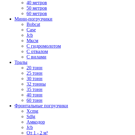
40 метров
50 метров
60 метров
Мини-погрузчики
Bobcat
Case
Jcb
Мксм
С гидромолотом
С отвалом
С вилами
Тралы
20 тонн
25 тонн
30 тонн
32 тонны
35 тонн
40 тонн
60 тонн
Фронтальные погрузчики
Xcmg
Sdlg
Амкодор
Jcb
От 1 - 2 м³