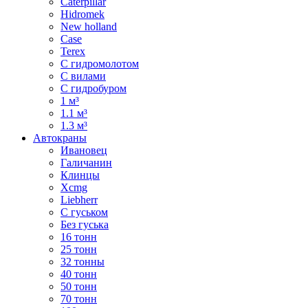
Caterpillar
Hidromek
New holland
Case
Terex
С гидромолотом
С вилами
С гидробуром
1 м³
1.1 м³
1.3 м³
Автокраны
Ивановец
Галичанин
Клинцы
Xcmg
Liebherr
С гуськом
Без гуська
16 тонн
25 тонн
32 тонны
40 тонн
50 тонн
70 тонн