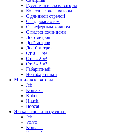
Caterpillar
Гусеничные экскаваторы
Колесные экскаваторы
С длинной стрелой
С гидромолотом
С греферным ковшом
С гидроножницами
До 5 метров
До 7 метров
До 10 метров
От 0 - 1 м³
От 1 - 2 м³
От 2 - 3 м³
Габаритный
Не габаритный
Мини-экскаваторы
Jcb
Komatsu
Kubota
Hitachi
Bobcat
Экскаваторы-погрузчики
Jcb
Volvo
Komatsu