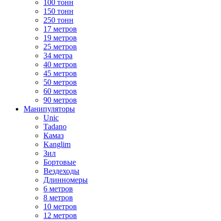
100 тонн
150 тонн
250 тонн
17 метров
19 метров
25 метров
34 метра
40 метров
45 метров
50 метров
60 метров
90 метров
Манипуляторы
Unic
Tadano
Камаз
Kanglim
Зил
Бортовые
Вездеходы
Длинномеры
6 метров
8 метров
10 метров
12 метров