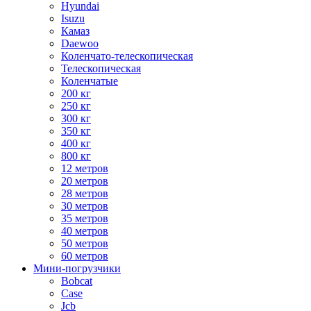
Hyundai
Isuzu
Камаз
Daewoo
Коленчато-телескопическая
Телескопическая
Коленчатые
200 кг
250 кг
300 кг
350 кг
400 кг
800 кг
12 метров
20 метров
28 метров
30 метров
35 метров
40 метров
50 метров
60 метров
Мини-погрузчики
Bobcat
Case
Jcb