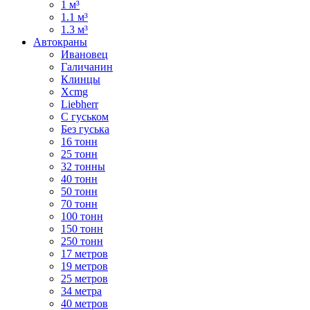
1 м³
1.1 м³
1.3 м³
Автокраны
Ивановец
Галичанин
Клинцы
Xcmg
Liebherr
С гуськом
Без гуська
16 тонн
25 тонн
32 тонны
40 тонн
50 тонн
70 тонн
100 тонн
150 тонн
250 тонн
17 метров
19 метров
25 метров
34 метра
40 метров