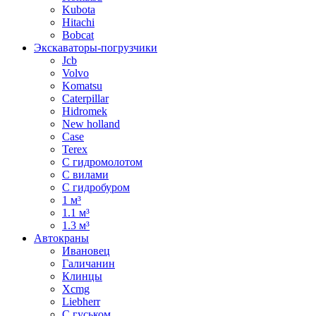
Kubota
Hitachi
Bobcat
Экскаваторы-погрузчики
Jcb
Volvo
Komatsu
Caterpillar
Hidromek
New holland
Case
Terex
С гидромолотом
С вилами
С гидробуром
1 м³
1.1 м³
1.3 м³
Автокраны
Ивановец
Галичанин
Клинцы
Xcmg
Liebherr
С гуськом