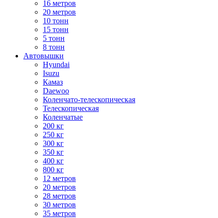
16 метров
20 метров
10 тонн
15 тонн
5 тонн
8 тонн
Автовышки
Hyundai
Isuzu
Камаз
Daewoo
Коленчато-телескопическая
Телескопическая
Коленчатые
200 кг
250 кг
300 кг
350 кг
400 кг
800 кг
12 метров
20 метров
28 метров
30 метров
35 метров