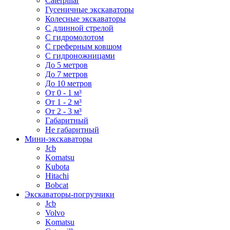
Caterpillar
Гусеничные экскаваторы
Колесные экскаваторы
С длинной стрелой
С гидромолотом
С греферным ковшом
С гидроножницами
До 5 метров
До 7 метров
До 10 метров
От 0 - 1 м³
От 1 - 2 м³
От 2 - 3 м³
Габаритный
Не габаритный
Мини-экскаваторы
Jcb
Komatsu
Kubota
Hitachi
Bobcat
Экскаваторы-погрузчики
Jcb
Volvo
Komatsu