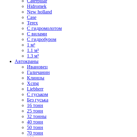
Caterpillar
Hidromek
New holland
Case
Terex
С гидромолотом
С вилами
С гидробуром
1 м³
1.1 м³
1.3 м³
Автокраны
Ивановец
Галичанин
Клинцы
Xcmg
Liebherr
С гуськом
Без гуська
16 тонн
25 тонн
32 тонны
40 тонн
50 тонн
70 тонн