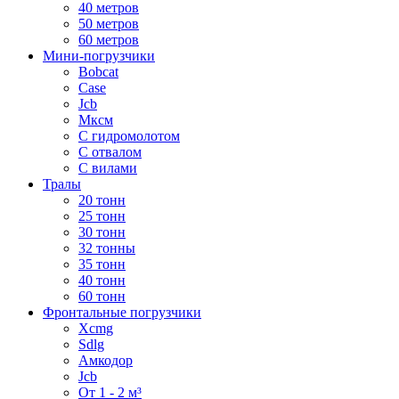
40 метров
50 метров
60 метров
Мини-погрузчики
Bobcat
Case
Jcb
Мксм
С гидромолотом
С отвалом
С вилами
Тралы
20 тонн
25 тонн
30 тонн
32 тонны
35 тонн
40 тонн
60 тонн
Фронтальные погрузчики
Xcmg
Sdlg
Амкодор
Jcb
От 1 - 2 м³