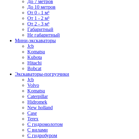
До 7 метров
До 10 метров
От 0 - 1 м³
От 1 - 2 м³
От 2 - 3 м³
Габаритный
Не габаритный
Мини-экскаваторы
Jcb
Komatsu
Kubota
Hitachi
Bobcat
Экскаваторы-погрузчики
Jcb
Volvo
Komatsu
Caterpillar
Hidromek
New holland
Case
Terex
С гидромолотом
С вилами
С гидробуром