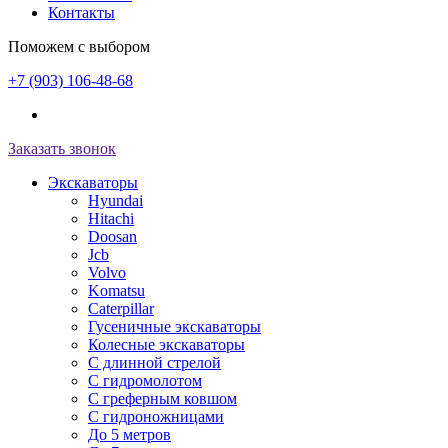
Контакты
Поможем с выбором
+7 (903) 106-48-68
Заказать звонок
Экскаваторы
Hyundai
Hitachi
Doosan
Jcb
Volvo
Komatsu
Caterpillar
Гусеничные экскаваторы
Колесные экскаваторы
С длинной стрелой
С гидромолотом
С греферным ковшом
С гидроножницами
До 5 метров