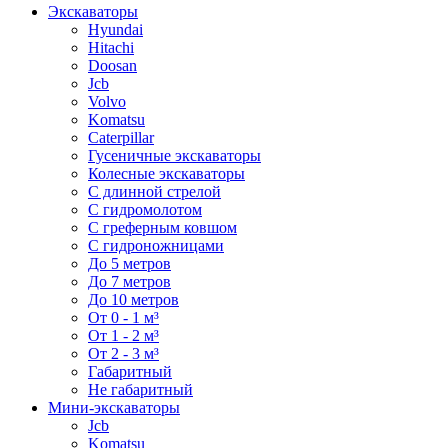
Экскаваторы
Hyundai
Hitachi
Doosan
Jcb
Volvo
Komatsu
Caterpillar
Гусеничные экскаваторы
Колесные экскаваторы
С длинной стрелой
С гидромолотом
С греферным ковшом
С гидроножницами
До 5 метров
До 7 метров
До 10 метров
От 0 - 1 м³
От 1 - 2 м³
От 2 - 3 м³
Габаритный
Не габаритный
Мини-экскаваторы
Jcb
Komatsu