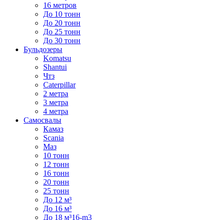
16 метров
До 10 тонн
До 20 тонн
До 25 тонн
До 30 тонн
Бульдозеры
Komatsu
Shantui
Чтз
Caterpillar
2 метра
3 метра
4 метра
Самосвалы
Камаз
Scania
Маз
10 тонн
12 тонн
16 тонн
20 тонн
25 тонн
До 12 м³
До 16 м³
До 18 м³16-m3