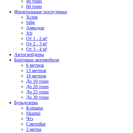
40 тонн
60 тонн
Фронтальные погрузчики
Xcmg
Sdlg
Амкодор
Jcb
От 1 - 2 м³
От 2 - 3 м³
От 3 - 4 м³
Автогрейдеры
Бортовые автомобили
6 метров
13 метров
16 метров
До 10 тонн
До 20 тонн
До 25 тонн
До 30 тонн
Бульдозеры
Komatsu
Shantui
Чтз
Caterpillar
2 метра