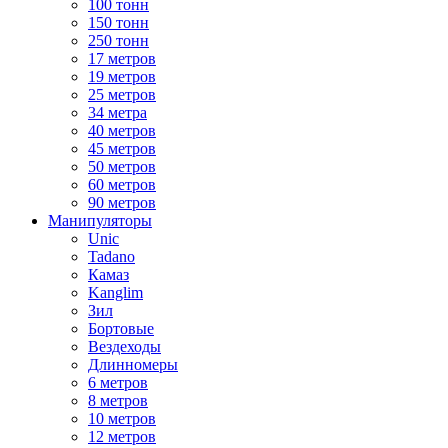
100 тонн
150 тонн
250 тонн
17 метров
19 метров
25 метров
34 метра
40 метров
45 метров
50 метров
60 метров
90 метров
Манипуляторы
Unic
Tadano
Камаз
Kanglim
Зил
Бортовые
Вездеходы
Длинномеры
6 метров
8 метров
10 метров
12 метров