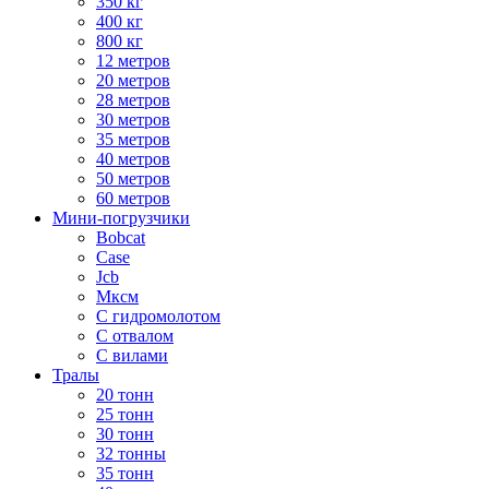
350 кг
400 кг
800 кг
12 метров
20 метров
28 метров
30 метров
35 метров
40 метров
50 метров
60 метров
Мини-погрузчики
Bobcat
Case
Jcb
Мксм
С гидромолотом
С отвалом
С вилами
Тралы
20 тонн
25 тонн
30 тонн
32 тонны
35 тонн