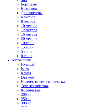
Бортовые
Вездеходы
Длинномеры
6 метров
8 метров
10 метров
12 метров
16 метров
20 метров
10 тонн
15 тонн
5 тонн
8 тонн
Автовышки
Hyundai
Isuzu
Камаз
Daewoo
Коленчато-телескопическая
Телескопическая
Коленчатые
200 кг
250 кг
300 кг