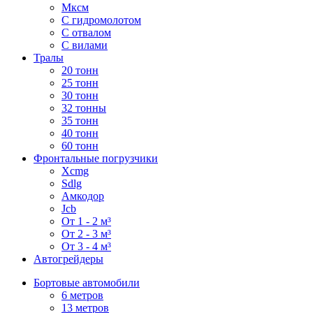
Мксм
С гидромолотом
С отвалом
С вилами
Тралы
20 тонн
25 тонн
30 тонн
32 тонны
35 тонн
40 тонн
60 тонн
Фронтальные погрузчики
Xcmg
Sdlg
Амкодор
Jcb
От 1 - 2 м³
От 2 - 3 м³
От 3 - 4 м³
Автогрейдеры
Бортовые автомобили
6 метров
13 метров