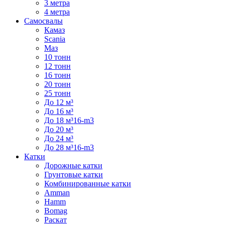
3 метра
4 метра
Самосвалы
Камаз
Scania
Маз
10 тонн
12 тонн
16 тонн
20 тонн
25 тонн
До 12 м³
До 16 м³
До 18 м³16-m3
До 20 м³
До 24 м³
До 28 м³16-m3
Катки
Дорожные катки
Грунтовые катки
Комбинированные катки
Amman
Hamm
Bomag
Раскат