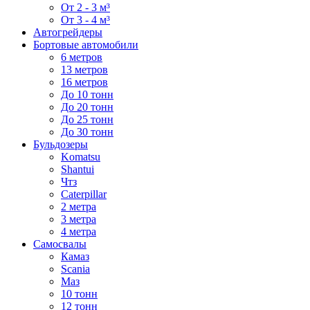
От 2 - 3 м³
От 3 - 4 м³
Автогрейдеры
Бортовые автомобили
6 метров
13 метров
16 метров
До 10 тонн
До 20 тонн
До 25 тонн
До 30 тонн
Бульдозеры
Komatsu
Shantui
Чтз
Caterpillar
2 метра
3 метра
4 метра
Самосвалы
Камаз
Scania
Маз
10 тонн
12 тонн