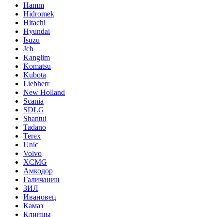
Hamm
Hidromek
Hitachi
Hyundai
Isuzu
Jcb
Kanglim
Komatsu
Kubota
Liebherr
New Holland
Scania
SDLG
Shantui
Tadano
Terex
Unic
Volvo
XCMG
Амкодор
Галичанин
ЗИЛ
Ивановец
Камаз
Клинцы