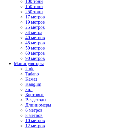
100 тонн
150 тонн
250 тонн
17 метров
19 метров
25 метров
34 метра
40 метров
45 метров
50 метров
60 метров
90 метров
Манипуляторы
Unic
Tadano
Камаз
Kanglim
Зил
Бортовые
Вездеходы
Длинномеры
6 метров
8 метров
10 метров
12 метров