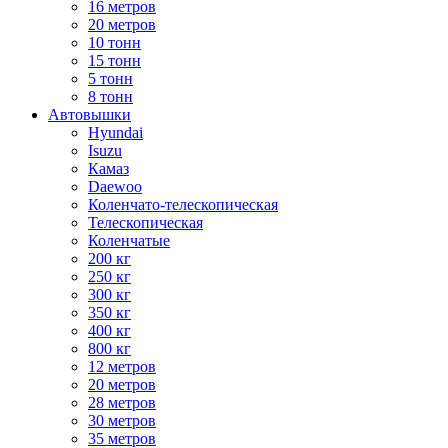
16 метров
20 метров
10 тонн
15 тонн
5 тонн
8 тонн
Автовышки
Hyundai
Isuzu
Камаз
Daewoo
Коленчато-телескопическая
Телескопическая
Коленчатые
200 кг
250 кг
300 кг
350 кг
400 кг
800 кг
12 метров
20 метров
28 метров
30 метров
35 метров