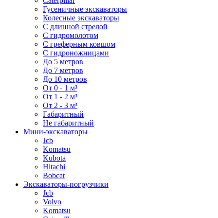
Caterpillar
Гусеничные экскаваторы
Колесные экскаваторы
С длинной стрелой
С гидромолотом
С греферным ковшом
С гидроножницами
До 5 метров
До 7 метров
До 10 метров
От 0 - 1 м³
От 1 - 2 м³
От 2 - 3 м³
Габаритный
Не габаритный
Мини-экскаваторы
Jcb
Komatsu
Kubota
Hitachi
Bobcat
Экскаваторы-погрузчики
Jcb
Volvo
Komatsu