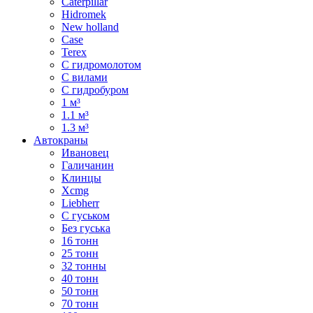
Caterpillar
Hidromek
New holland
Case
Terex
С гидромолотом
С вилами
С гидробуром
1 м³
1.1 м³
1.3 м³
Автокраны
Ивановец
Галичанин
Клинцы
Xcmg
Liebherr
С гуськом
Без гуська
16 тонн
25 тонн
32 тонны
40 тонн
50 тонн
70 тонн