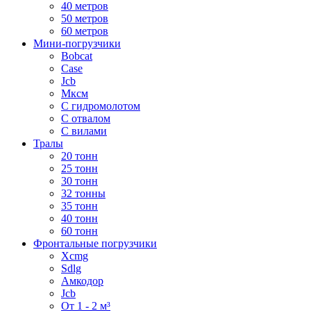
40 метров
50 метров
60 метров
Мини-погрузчики
Bobcat
Case
Jcb
Мксм
С гидромолотом
С отвалом
С вилами
Тралы
20 тонн
25 тонн
30 тонн
32 тонны
35 тонн
40 тонн
60 тонн
Фронтальные погрузчики
Xcmg
Sdlg
Амкодор
Jcb
От 1 - 2 м³