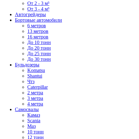
От 2 - 3 м³
От 3 - 4 м³
Автогрейдеры
Бортовые автомобили
6 метров
13 метров
16 метров
До 10 тонн
До 20 тонн
До 25 тонн
До 30 тонн
Бульдозеры
Komatsu
Shantui
Чтз
Caterpillar
2 метра
3 метра
4 метра
Самосвалы
Камаз
Scania
Маз
10 тонн
12 тонн