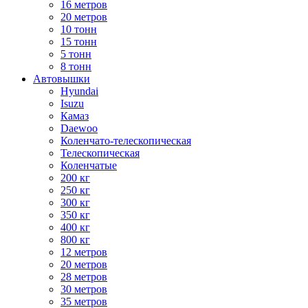
16 метров
20 метров
10 тонн
15 тонн
5 тонн
8 тонн
Автовышки
Hyundai
Isuzu
Камаз
Daewoo
Коленчато-телескопическая
Телескопическая
Коленчатые
200 кг
250 кг
300 кг
350 кг
400 кг
800 кг
12 метров
20 метров
28 метров
30 метров
35 метров