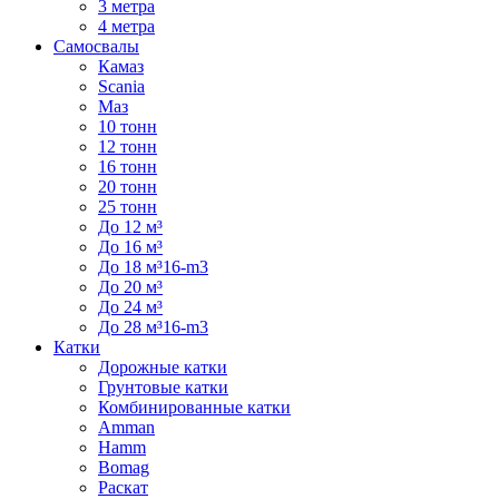
3 метра
4 метра
Самосвалы
Камаз
Scania
Маз
10 тонн
12 тонн
16 тонн
20 тонн
25 тонн
До 12 м³
До 16 м³
До 18 м³16-m3
До 20 м³
До 24 м³
До 28 м³16-m3
Катки
Дорожные катки
Грунтовые катки
Комбинированные катки
Amman
Hamm
Bomag
Раскат