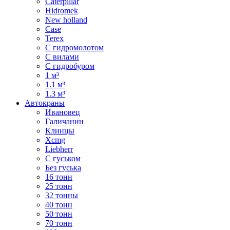
Caterpillar
Hidromek
New holland
Case
Terex
С гидромолотом
С вилами
С гидробуром
1 м³
1.1 м³
1.3 м³
Автокраны
Ивановец
Галичанин
Клинцы
Xcmg
Liebherr
С гуськом
Без гуська
16 тонн
25 тонн
32 тонны
40 тонн
50 тонн
70 тонн