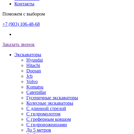
Контакты
Поможем с выбором
+7 (903) 106-48-68
Заказать звонок
Экскаваторы
Hyundai
Hitachi
Doosan
Jcb
Volvo
Komatsu
Caterpillar
Гусеничные экскаваторы
Колесные экскаваторы
С длинной стрелой
С гидромолотом
С греферным ковшом
С гидроножницами
До 5 метров