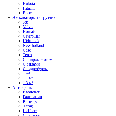
Kubota
Hitachi
Bobcat
Экскаваторы-погрузчики
Jcb
Volvo
Komatsu
Caterpillar
Hidromek
New holland
Case
Terex
С гидромолотом
С вилами
С гидробуром
1 м³
1.1 м³
1.3 м³
Автокраны
Ивановец
Галичанин
Клинцы
Xcmg
Liebherr
С гуськом