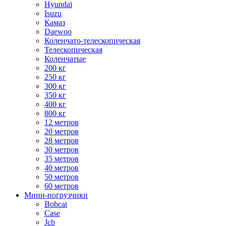
Hyundai
Isuzu
Камаз
Daewoo
Коленчато-телескопическая
Телескопическая
Коленчатые
200 кг
250 кг
300 кг
350 кг
400 кг
800 кг
12 метров
20 метров
28 метров
30 метров
35 метров
40 метров
50 метров
60 метров
Мини-погрузчики
Bobcat
Case
Jcb