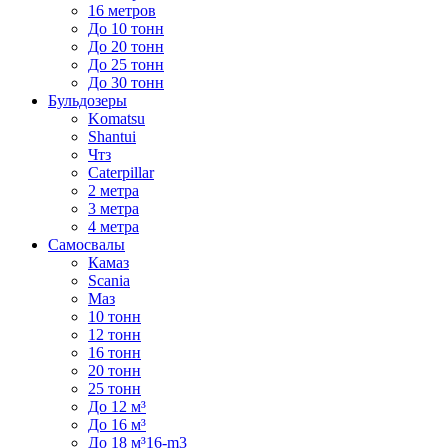
16 метров
До 10 тонн
До 20 тонн
До 25 тонн
До 30 тонн
Бульдозеры
Komatsu
Shantui
Чтз
Caterpillar
2 метра
3 метра
4 метра
Самосвалы
Камаз
Scania
Маз
10 тонн
12 тонн
16 тонн
20 тонн
25 тонн
До 12 м³
До 16 м³
До 18 м³16-m3