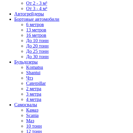
От 2 - 3 м³
От 3 - 4 м³
Автогрейдеры
Бортовые автомобили
6 метров
13 метров
16 метров
До 10 тонн
До 20 тонн
До 25 тонн
До 30 тонн
Бульдозеры
Komatsu
Shantui
Чтз
Caterpillar
2 метра
3 метра
4 метра
Самосвалы
Камаз
Scania
Маз
10 тонн
12 тонн