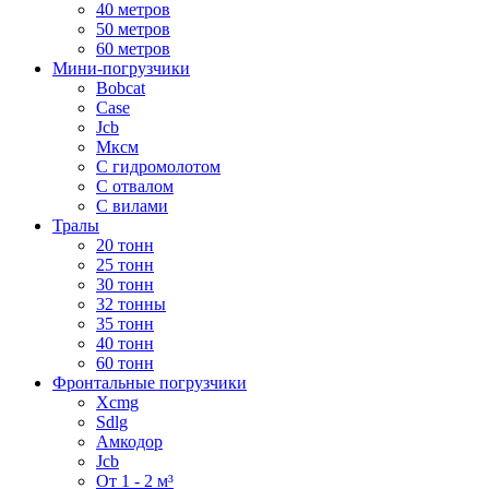
40 метров
50 метров
60 метров
Мини-погрузчики
Bobcat
Case
Jcb
Мксм
С гидромолотом
С отвалом
С вилами
Тралы
20 тонн
25 тонн
30 тонн
32 тонны
35 тонн
40 тонн
60 тонн
Фронтальные погрузчики
Xcmg
Sdlg
Амкодор
Jcb
От 1 - 2 м³