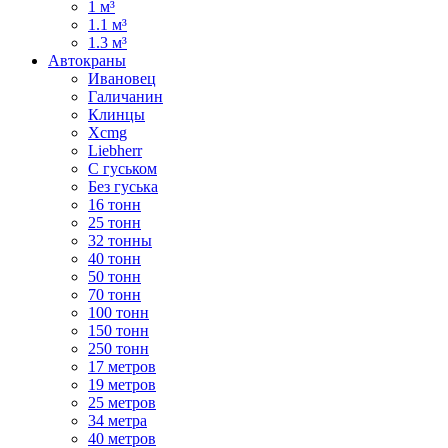
1 м³
1.1 м³
1.3 м³
Автокраны
Ивановец
Галичанин
Клинцы
Xcmg
Liebherr
С гуськом
Без гуська
16 тонн
25 тонн
32 тонны
40 тонн
50 тонн
70 тонн
100 тонн
150 тонн
250 тонн
17 метров
19 метров
25 метров
34 метра
40 метров