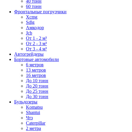
40 тонн
60 тонн
Фронтальные погрузчики
Xcmg
Sdlg
Амкодор
Jcb
От 1 - 2 м³
От 2 - 3 м³
От 3 - 4 м³
Автогрейдеры
Бортовые автомобили
6 метров
13 метров
16 метров
До 10 тонн
До 20 тонн
До 25 тонн
До 30 тонн
Бульдозеры
Komatsu
Shantui
Чтз
Caterpillar
2 метра