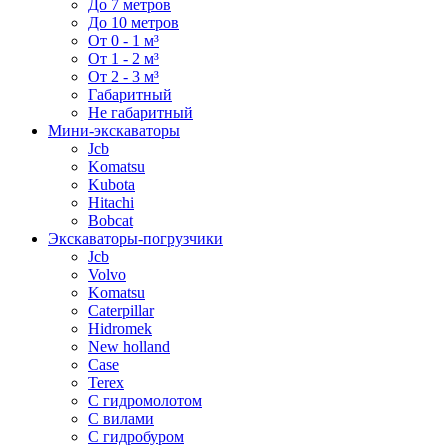
До 7 метров
До 10 метров
От 0 - 1 м³
От 1 - 2 м³
От 2 - 3 м³
Габаритный
Не габаритный
Мини-экскаваторы
Jcb
Komatsu
Kubota
Hitachi
Bobcat
Экскаваторы-погрузчики
Jcb
Volvo
Komatsu
Caterpillar
Hidromek
New holland
Case
Terex
С гидромолотом
С вилами
С гидробуром