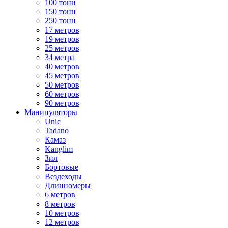
100 тонн
150 тонн
250 тонн
17 метров
19 метров
25 метров
34 метра
40 метров
45 метров
50 метров
60 метров
90 метров
Манипуляторы
Unic
Tadano
Камаз
Kanglim
Зил
Бортовые
Вездеходы
Длинномеры
6 метров
8 метров
10 метров
12 метров