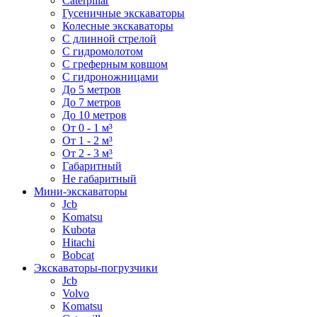
Caterpillar
Гусеничные экскаваторы
Колесные экскаваторы
С длинной стрелой
С гидромолотом
С греферным ковшом
С гидроножницами
До 5 метров
До 7 метров
До 10 метров
От 0 - 1 м³
От 1 - 2 м³
От 2 - 3 м³
Габаритный
Не габаритный
Мини-экскаваторы
Jcb
Komatsu
Kubota
Hitachi
Bobcat
Экскаваторы-погрузчики
Jcb
Volvo
Komatsu