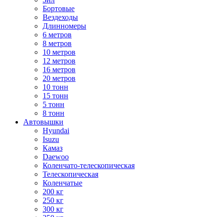
Бортовые
Вездеходы
Длинномеры
6 метров
8 метров
10 метров
12 метров
16 метров
20 метров
10 тонн
15 тонн
5 тонн
8 тонн
Автовышки
Hyundai
Isuzu
Камаз
Daewoo
Коленчато-телескопическая
Телескопическая
Коленчатые
200 кг
250 кг
300 кг