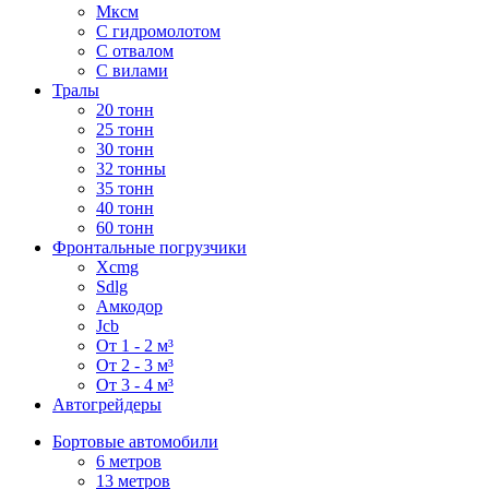
Мксм
С гидромолотом
С отвалом
С вилами
Тралы
20 тонн
25 тонн
30 тонн
32 тонны
35 тонн
40 тонн
60 тонн
Фронтальные погрузчики
Xcmg
Sdlg
Амкодор
Jcb
От 1 - 2 м³
От 2 - 3 м³
От 3 - 4 м³
Автогрейдеры
Бортовые автомобили
6 метров
13 метров