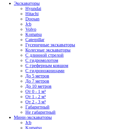
Экскаваторы
Hyundai
Hitachi
Doosan
Jcb
Volvo
Komatsu
Caterpillar
Гусеничные экскаваторы
Колесные экскаваторы
С длинной стрелой
С гидромолотом
С греферным ковшом
С гидроножницами
До 5 метров
До 7 метров
До 10 метров
От 0 - 1 м³
От 1 - 2 м³
От 2 - 3 м³
Габаритный
Не габаритный
Мини-экскаваторы
Jcb
Komatsu