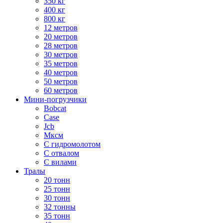
350 кг
400 кг
800 кг
12 метров
20 метров
28 метров
30 метров
35 метров
40 метров
50 метров
60 метров
Мини-погрузчики
Bobcat
Case
Jcb
Мксм
С гидромолотом
С отвалом
С вилами
Тралы
20 тонн
25 тонн
30 тонн
32 тонны
35 тонн