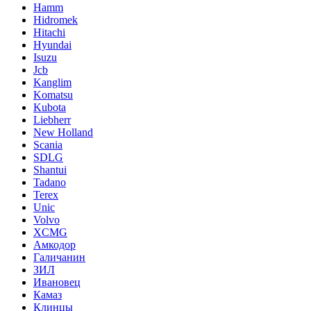
Hamm
Hidromek
Hitachi
Hyundai
Isuzu
Jcb
Kanglim
Komatsu
Kubota
Liebherr
New Holland
Scania
SDLG
Shantui
Tadano
Terex
Unic
Volvo
XCMG
Амкодор
Галичанин
ЗИЛ
Ивановец
Камаз
Клинцы