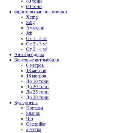
40 тонн
60 тонн
Фронтальные погрузчики
Xcmg
Sdlg
Амкодор
Jcb
От 1 - 2 м³
От 2 - 3 м³
От 3 - 4 м³
Автогрейдеры
Бортовые автомобили
6 метров
13 метров
16 метров
До 10 тонн
До 20 тонн
До 25 тонн
До 30 тонн
Бульдозеры
Komatsu
Shantui
Чтз
Caterpillar
2 метра