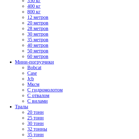
350 кг
400 кг
800 кг
12 метров
20 метров
28 метров
30 метров
35 метров
40 метров
50 метров
60 метров
Мини-погрузчики
Bobcat
Case
Jcb
Мксм
С гидромолотом
С отвалом
С вилами
Тралы
20 тонн
25 тонн
30 тонн
32 тонны
35 тонн