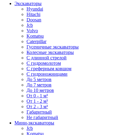
Экскаваторы
Hyundai
Hitachi
Doosan
Jcb
Volvo
Komatsu
Caterpillar
Гусеничные экскаваторы
Колесные экскаваторы
С длинной стрелой
С гидромолотом
С греферным ковшом
С гидроножницами
До 5 метров
До 7 метров
До 10 метров
От 0 - 1 м³
От 1 - 2 м³
От 2 - 3 м³
Габаритный
Не габаритный
Мини-экскаваторы
Jcb
Komatsu