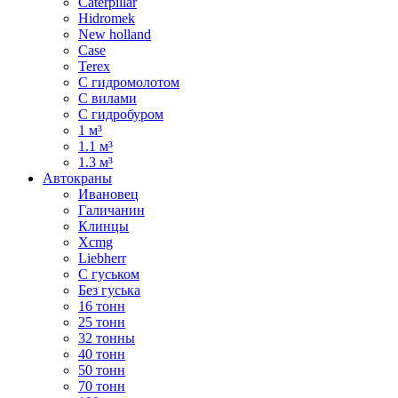
Caterpillar
Hidromek
New holland
Case
Terex
С гидромолотом
С вилами
С гидробуром
1 м³
1.1 м³
1.3 м³
Автокраны
Ивановец
Галичанин
Клинцы
Xcmg
Liebherr
С гуськом
Без гуська
16 тонн
25 тонн
32 тонны
40 тонн
50 тонн
70 тонн