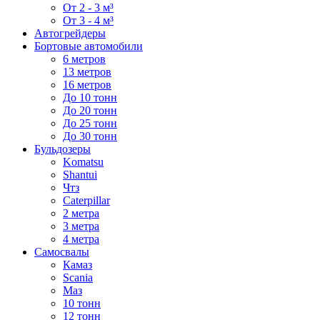
От 2 - 3 м³
От 3 - 4 м³
Автогрейдеры
Бортовые автомобили
6 метров
13 метров
16 метров
До 10 тонн
До 20 тонн
До 25 тонн
До 30 тонн
Бульдозеры
Komatsu
Shantui
Чтз
Caterpillar
2 метра
3 метра
4 метра
Самосвалы
Камаз
Scania
Маз
10 тонн
12 тонн