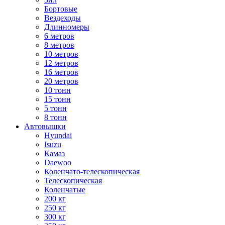
Бортовые
Вездеходы
Длинномеры
6 метров
8 метров
10 метров
12 метров
16 метров
20 метров
10 тонн
15 тонн
5 тонн
8 тонн
Автовышки
Hyundai
Isuzu
Камаз
Daewoo
Коленчато-телескопическая
Телескопическая
Коленчатые
200 кг
250 кг
300 кг