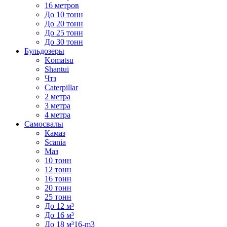
16 метров
До 10 тонн
До 20 тонн
До 25 тонн
До 30 тонн
Бульдозеры
Komatsu
Shantui
Чтз
Caterpillar
2 метра
3 метра
4 метра
Самосвалы
Камаз
Scania
Маз
10 тонн
12 тонн
16 тонн
20 тонн
25 тонн
До 12 м³
До 16 м³
До 18 м³16-m3