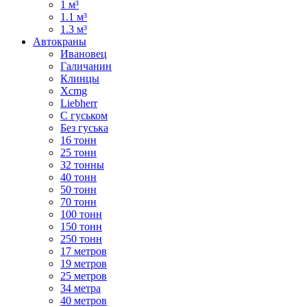
1 м³
1.1 м³
1.3 м³
Автокраны
Ивановец
Галичанин
Клинцы
Xcmg
Liebherr
С гуськом
Без гуська
16 тонн
25 тонн
32 тонны
40 тонн
50 тонн
70 тонн
100 тонн
150 тонн
250 тонн
17 метров
19 метров
25 метров
34 метра
40 метров