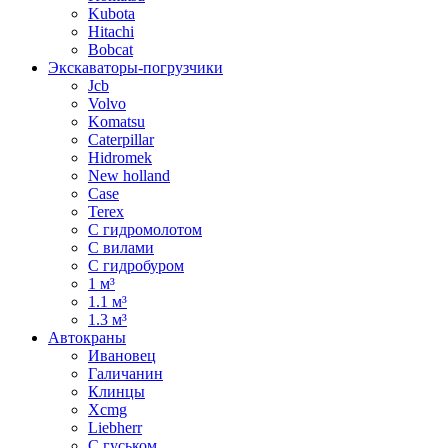
Kubota
Hitachi
Bobcat
Экскаваторы-погрузчики
Jcb
Volvo
Komatsu
Caterpillar
Hidromek
New holland
Case
Terex
С гидромолотом
С вилами
С гидробуром
1 м³
1.1 м³
1.3 м³
Автокраны
Ивановец
Галичанин
Клинцы
Xcmg
Liebherr
С гуськом