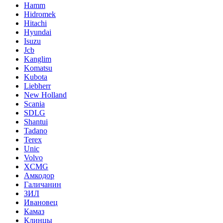
Hamm
Hidromek
Hitachi
Hyundai
Isuzu
Jcb
Kanglim
Komatsu
Kubota
Liebherr
New Holland
Scania
SDLG
Shantui
Tadano
Terex
Unic
Volvo
XCMG
Амкодор
Галичанин
ЗИЛ
Ивановец
Камаз
Клинцы