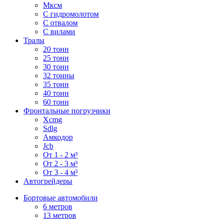
Мксм
С гидромолотом
С отвалом
С вилами
Тралы
20 тонн
25 тонн
30 тонн
32 тонны
35 тонн
40 тонн
60 тонн
Фронтальные погрузчики
Xcmg
Sdlg
Амкодор
Jcb
От 1 - 2 м³
От 2 - 3 м³
От 3 - 4 м³
Автогрейдеры
Бортовые автомобили
6 метров
13 метров