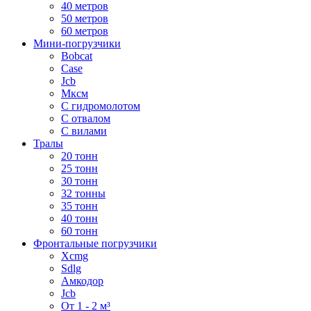
40 метров
50 метров
60 метров
Мини-погрузчики
Bobcat
Case
Jcb
Мксм
С гидромолотом
С отвалом
С вилами
Тралы
20 тонн
25 тонн
30 тонн
32 тонны
35 тонн
40 тонн
60 тонн
Фронтальные погрузчики
Xcmg
Sdlg
Амкодор
Jcb
От 1 - 2 м³