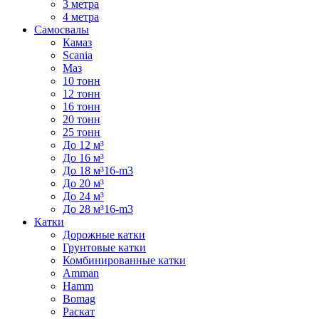
3 метра
4 метра
Самосвалы
Камаз
Scania
Маз
10 тонн
12 тонн
16 тонн
20 тонн
25 тонн
До 12 м³
До 16 м³
До 18 м³16-m3
До 20 м³
До 24 м³
До 28 м³16-m3
Катки
Дорожные катки
Грунтовые катки
Комбинированные катки
Amman
Hamm
Bomag
Раскат