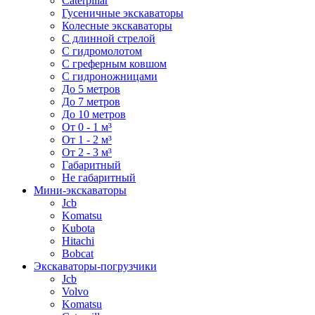
Caterpillar
Гусеничные экскаваторы
Колесные экскаваторы
С длинной стрелой
С гидромолотом
С греферным ковшом
С гидроножницами
До 5 метров
До 7 метров
До 10 метров
От 0 - 1 м³
От 1 - 2 м³
От 2 - 3 м³
Габаритный
Не габаритный
Мини-экскаваторы
Jcb
Komatsu
Kubota
Hitachi
Bobcat
Экскаваторы-погрузчики
Jcb
Volvo
Komatsu