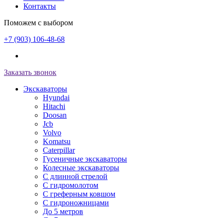
Контакты
Поможем с выбором
+7 (903) 106-48-68
Заказать звонок
Экскаваторы
Hyundai
Hitachi
Doosan
Jcb
Volvo
Komatsu
Caterpillar
Гусеничные экскаваторы
Колесные экскаваторы
С длинной стрелой
С гидромолотом
С греферным ковшом
С гидроножницами
До 5 метров