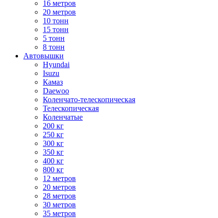
16 метров
20 метров
10 тонн
15 тонн
5 тонн
8 тонн
Автовышки
Hyundai
Isuzu
Камаз
Daewoo
Коленчато-телескопическая
Телескопическая
Коленчатые
200 кг
250 кг
300 кг
350 кг
400 кг
800 кг
12 метров
20 метров
28 метров
30 метров
35 метров