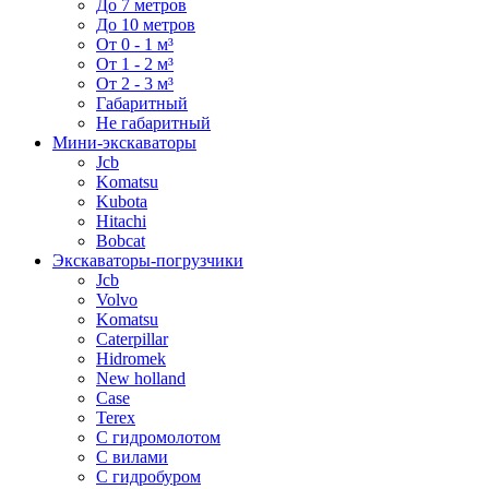
До 7 метров
До 10 метров
От 0 - 1 м³
От 1 - 2 м³
От 2 - 3 м³
Габаритный
Не габаритный
Мини-экскаваторы
Jcb
Komatsu
Kubota
Hitachi
Bobcat
Экскаваторы-погрузчики
Jcb
Volvo
Komatsu
Caterpillar
Hidromek
New holland
Case
Terex
С гидромолотом
С вилами
С гидробуром