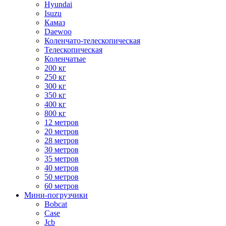
Hyundai
Isuzu
Камаз
Daewoo
Коленчато-телескопическая
Телескопическая
Коленчатые
200 кг
250 кг
300 кг
350 кг
400 кг
800 кг
12 метров
20 метров
28 метров
30 метров
35 метров
40 метров
50 метров
60 метров
Мини-погрузчики
Bobcat
Case
Jcb