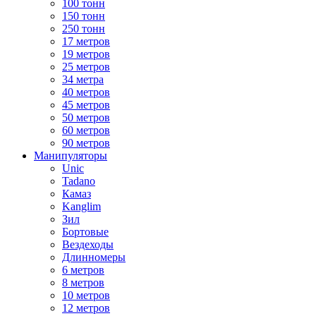
100 тонн
150 тонн
250 тонн
17 метров
19 метров
25 метров
34 метра
40 метров
45 метров
50 метров
60 метров
90 метров
Манипуляторы
Unic
Tadano
Камаз
Kanglim
Зил
Бортовые
Вездеходы
Длинномеры
6 метров
8 метров
10 метров
12 метров