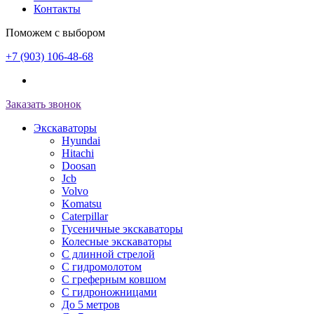
Контакты
Поможем с выбором
+7 (903) 106-48-68
Заказать звонок
Экскаваторы
Hyundai
Hitachi
Doosan
Jcb
Volvo
Komatsu
Caterpillar
Гусеничные экскаваторы
Колесные экскаваторы
С длинной стрелой
С гидромолотом
С греферным ковшом
С гидроножницами
До 5 метров