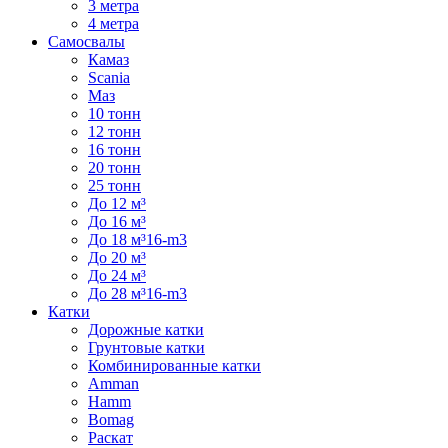
3 метра
4 метра
Самосвалы
Камаз
Scania
Маз
10 тонн
12 тонн
16 тонн
20 тонн
25 тонн
До 12 м³
До 16 м³
До 18 м³16-m3
До 20 м³
До 24 м³
До 28 м³16-m3
Катки
Дорожные катки
Грунтовые катки
Комбинированные катки
Amman
Hamm
Bomag
Раскат