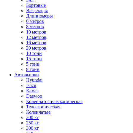
Бортовые
Вездеходы
Длинномеры
6 метров
8 метров
10 метров
12 метров
16 метров
20 метров
10 тонн
15 тонн
5 тонн
8 тонн
Автовышки
Hyundai
Isuzu
Камаз
Daewoo
Коленчато-телескопическая
Телескопическая
Коленчатые
200 кг
250 кг
300 кг