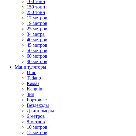
100 тонн
150 тонн
250 тонн
17 метров
19 метров
25 метров
34 метра
40 метров
45 метров
50 метров
60 метров
90 метров
Манипуляторы
Unic
Tadano
Камаз
Kanglim
Зил
Бортовые
Вездеходы
Длинномеры
6 метров
8 метров
10 метров
12 метров