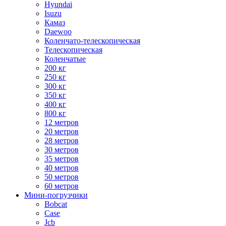
Hyundai
Isuzu
Камаз
Daewoo
Коленчато-телескопическая
Телескопическая
Коленчатые
200 кг
250 кг
300 кг
350 кг
400 кг
800 кг
12 метров
20 метров
28 метров
30 метров
35 метров
40 метров
50 метров
60 метров
Мини-погрузчики
Bobcat
Case
Jcb