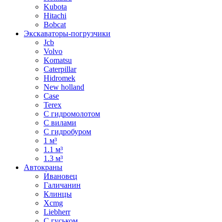
Kubota
Hitachi
Bobcat
Экскаваторы-погрузчики
Jcb
Volvo
Komatsu
Caterpillar
Hidromek
New holland
Case
Terex
С гидромолотом
С вилами
С гидробуром
1 м³
1.1 м³
1.3 м³
Автокраны
Ивановец
Галичанин
Клинцы
Xcmg
Liebherr
С гуськом