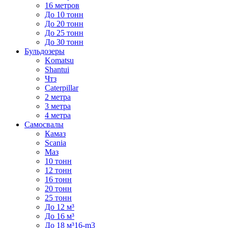
16 метров
До 10 тонн
До 20 тонн
До 25 тонн
До 30 тонн
Бульдозеры
Komatsu
Shantui
Чтз
Caterpillar
2 метра
3 метра
4 метра
Самосвалы
Камаз
Scania
Маз
10 тонн
12 тонн
16 тонн
20 тонн
25 тонн
До 12 м³
До 16 м³
До 18 м³16-m3