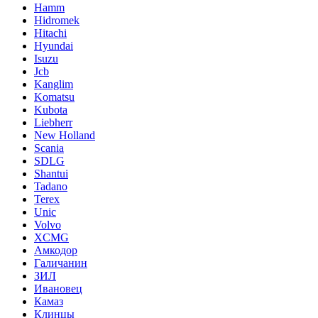
Hamm
Hidromek
Hitachi
Hyundai
Isuzu
Jcb
Kanglim
Komatsu
Kubota
Liebherr
New Holland
Scania
SDLG
Shantui
Tadano
Terex
Unic
Volvo
XCMG
Амкодор
Галичанин
ЗИЛ
Ивановец
Камаз
Клинцы