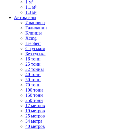
1 м³
1.1 м³
1.3 м³
Автокраны
Ивановец
Галичанин
Клинцы
Xcmg
Liebherr
С гуськом
Без гуська
16 тонн
25 тонн
32 тонны
40 тонн
50 тонн
70 тонн
100 тонн
150 тонн
250 тонн
17 метров
19 метров
25 метров
34 метра
40 метров