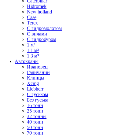
Caterpillar
Hidromek
New holland
Case
Terex
С гидромолотом
С вилами
С гидробуром
1 м³
1.1 м³
1.3 м³
Автокраны
Ивановец
Галичанин
Клинцы
Xcmg
Liebherr
С гуськом
Без гуська
16 тонн
25 тонн
32 тонны
40 тонн
50 тонн
70 тонн