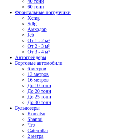
40 тонн
60 тонн
Фронтальные погрузчики
Xcmg
Sdlg
Амкодор
Jcb
От 1 - 2 м³
От 2 - 3 м³
От 3 - 4 м³
Автогрейдеры
Бортовые автомобили
6 метров
13 метров
16 метров
До 10 тонн
До 20 тонн
До 25 тонн
До 30 тонн
Бульдозеры
Komatsu
Shantui
Чтз
Caterpillar
2 метра