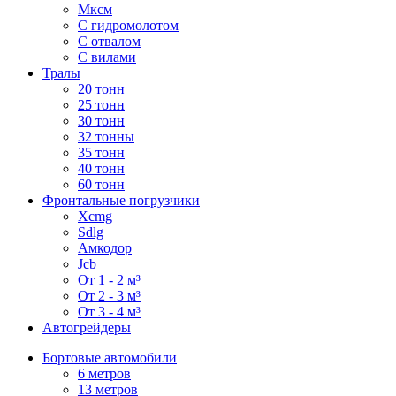
Мксм
С гидромолотом
С отвалом
С вилами
Тралы
20 тонн
25 тонн
30 тонн
32 тонны
35 тонн
40 тонн
60 тонн
Фронтальные погрузчики
Xcmg
Sdlg
Амкодор
Jcb
От 1 - 2 м³
От 2 - 3 м³
От 3 - 4 м³
Автогрейдеры
Бортовые автомобили
6 метров
13 метров