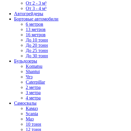
От 2 - 3 м³
От 3 - 4 м³
Автогрейдеры
Бортовые автомобили
6 метров
13 метров
16 метров
До 10 тонн
До 20 тонн
До 25 тонн
До 30 тонн
Бульдозеры
Komatsu
Shantui
Чтз
Caterpillar
2 метра
3 метра
4 метра
Самосвалы
Камаз
Scania
Маз
10 тонн
12 тонн