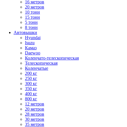
16 метров
20 метров
10 тонн
15 тонн
5 тонн
8 тонн
Автовышки
Hyundai
Isuzu
Камаз
Daewoo
Коленчато-телескопическая
Телескопическая
Коленчатые
200 кг
250 кг
300 кг
350 кг
400 кг
800 кг
12 метров
20 метров
28 метров
30 метров
35 метров