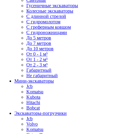
Caterpillar
Гусеничные экскаваторы
Колесные экскаваторы
С длинной стрелой
С гидромолотом
С греферным ковшом
С гидроножницами
До 5 метров
До 7 метров
До 10 метров
От 0 - 1 м³
От 1 - 2 м³
От 2 - 3 м³
Габаритный
Не габаритный
Мини-экскаваторы
Jcb
Komatsu
Kubota
Hitachi
Bobcat
Экскаваторы-погрузчики
Jcb
Volvo
Komatsu