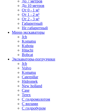
До 7 метров
До 10 метров
От 0 - 1 м³
От 1 - 2 м³
От 2 - 3 м³
Габаритный
Не габаритный
Мини-экскаваторы
Jcb
Komatsu
Kubota
Hitachi
Bobcat
Экскаваторы-погрузчики
Jcb
Volvo
Komatsu
Caterpillar
Hidromek
New holland
Case
Terex
С гидромолотом
С вилами
С гидробуром