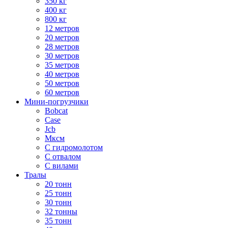
350 кг
400 кг
800 кг
12 метров
20 метров
28 метров
30 метров
35 метров
40 метров
50 метров
60 метров
Мини-погрузчики
Bobcat
Case
Jcb
Мксм
С гидромолотом
С отвалом
С вилами
Тралы
20 тонн
25 тонн
30 тонн
32 тонны
35 тонн