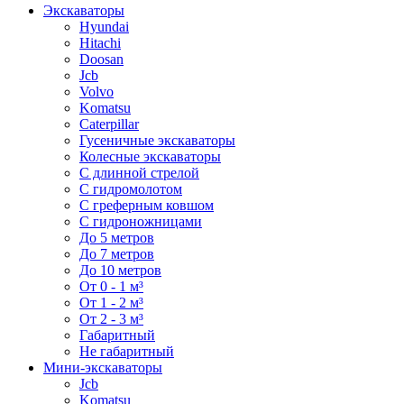
Экскаваторы
Hyundai
Hitachi
Doosan
Jcb
Volvo
Komatsu
Caterpillar
Гусеничные экскаваторы
Колесные экскаваторы
С длинной стрелой
С гидромолотом
С греферным ковшом
С гидроножницами
До 5 метров
До 7 метров
До 10 метров
От 0 - 1 м³
От 1 - 2 м³
От 2 - 3 м³
Габаритный
Не габаритный
Мини-экскаваторы
Jcb
Komatsu