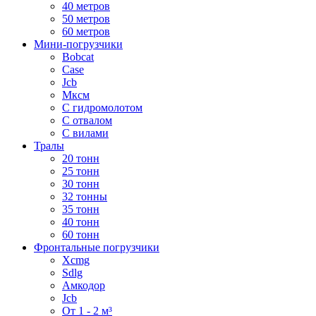
40 метров
50 метров
60 метров
Мини-погрузчики
Bobcat
Case
Jcb
Мксм
С гидромолотом
С отвалом
С вилами
Тралы
20 тонн
25 тонн
30 тонн
32 тонны
35 тонн
40 тонн
60 тонн
Фронтальные погрузчики
Xcmg
Sdlg
Амкодор
Jcb
От 1 - 2 м³