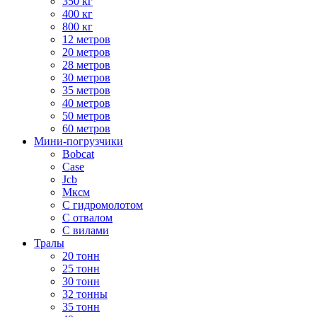
350 кг
400 кг
800 кг
12 метров
20 метров
28 метров
30 метров
35 метров
40 метров
50 метров
60 метров
Мини-погрузчики
Bobcat
Case
Jcb
Мксм
С гидромолотом
С отвалом
С вилами
Тралы
20 тонн
25 тонн
30 тонн
32 тонны
35 тонн