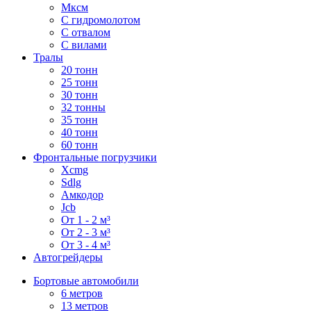
Мксм
С гидромолотом
С отвалом
С вилами
Тралы
20 тонн
25 тонн
30 тонн
32 тонны
35 тонн
40 тонн
60 тонн
Фронтальные погрузчики
Xcmg
Sdlg
Амкодор
Jcb
От 1 - 2 м³
От 2 - 3 м³
От 3 - 4 м³
Автогрейдеры
Бортовые автомобили
6 метров
13 метров