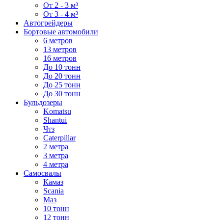
От 2 - 3 м³
От 3 - 4 м³
Автогрейдеры
Бортовые автомобили
6 метров
13 метров
16 метров
До 10 тонн
До 20 тонн
До 25 тонн
До 30 тонн
Бульдозеры
Komatsu
Shantui
Чтз
Caterpillar
2 метра
3 метра
4 метра
Самосвалы
Камаз
Scania
Маз
10 тонн
12 тонн