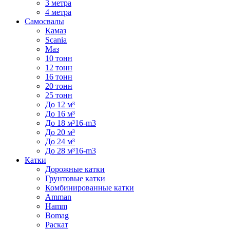
3 метра
4 метра
Самосвалы
Камаз
Scania
Маз
10 тонн
12 тонн
16 тонн
20 тонн
25 тонн
До 12 м³
До 16 м³
До 18 м³16-m3
До 20 м³
До 24 м³
До 28 м³16-m3
Катки
Дорожные катки
Грунтовые катки
Комбинированные катки
Amman
Hamm
Bomag
Раскат