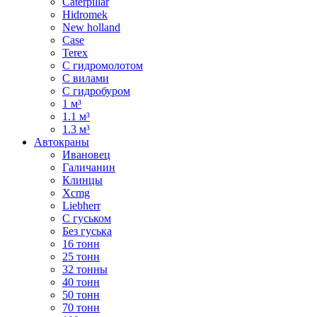
Caterpillar
Hidromek
New holland
Case
Terex
С гидромолотом
С вилами
С гидробуром
1 м³
1.1 м³
1.3 м³
Автокраны
Ивановец
Галичанин
Клинцы
Xcmg
Liebherr
С гуськом
Без гуська
16 тонн
25 тонн
32 тонны
40 тонн
50 тонн
70 тонн