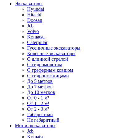
Экскаваторы
Hyundai
Hitachi
Doosan
Jcb
Volvo
Komatsu
Caterpillar
Гусеничные экскаваторы
Колесные экскаваторы
С длинной стрелой
С гидромолотом
С греферным ковшом
С гидроножницами
До 5 метров
До 7 метров
До 10 метров
От 0 - 1 м³
От 1 - 2 м³
От 2 - 3 м³
Габаритный
Не габаритный
Мини-экскаваторы
Jcb
Komatsu