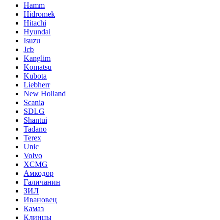
Hamm
Hidromek
Hitachi
Hyundai
Isuzu
Jcb
Kanglim
Komatsu
Kubota
Liebherr
New Holland
Scania
SDLG
Shantui
Tadano
Terex
Unic
Volvo
XCMG
Амкодор
Галичанин
ЗИЛ
Ивановец
Камаз
Клинцы