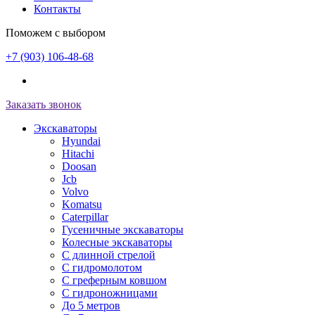
Контакты
Поможем с выбором
+7 (903) 106-48-68
Заказать звонок
Экскаваторы
Hyundai
Hitachi
Doosan
Jcb
Volvo
Komatsu
Caterpillar
Гусеничные экскаваторы
Колесные экскаваторы
С длинной стрелой
С гидромолотом
С греферным ковшом
С гидроножницами
До 5 метров