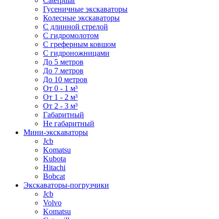
Caterpillar
Гусеничные экскаваторы
Колесные экскаваторы
С длинной стрелой
С гидромолотом
С греферным ковшом
С гидроножницами
До 5 метров
До 7 метров
До 10 метров
От 0 - 1 м³
От 1 - 2 м³
От 2 - 3 м³
Габаритный
Не габаритный
Мини-экскаваторы
Jcb
Komatsu
Kubota
Hitachi
Bobcat
Экскаваторы-погрузчики
Jcb
Volvo
Komatsu