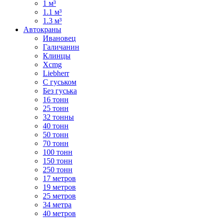
1 м³
1.1 м³
1.3 м³
Автокраны
Ивановец
Галичанин
Клинцы
Xcmg
Liebherr
С гуськом
Без гуська
16 тонн
25 тонн
32 тонны
40 тонн
50 тонн
70 тонн
100 тонн
150 тонн
250 тонн
17 метров
19 метров
25 метров
34 метра
40 метров