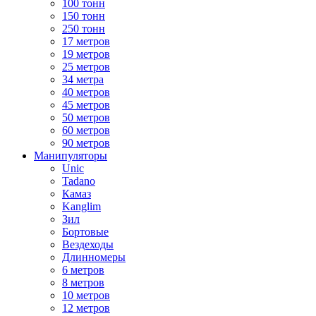
100 тонн
150 тонн
250 тонн
17 метров
19 метров
25 метров
34 метра
40 метров
45 метров
50 метров
60 метров
90 метров
Манипуляторы
Unic
Tadano
Камаз
Kanglim
Зил
Бортовые
Вездеходы
Длинномеры
6 метров
8 метров
10 метров
12 метров