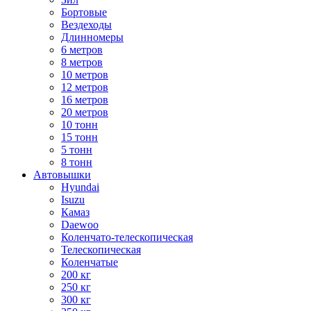
Бортовые
Вездеходы
Длинномеры
6 метров
8 метров
10 метров
12 метров
16 метров
20 метров
10 тонн
15 тонн
5 тонн
8 тонн
Автовышки
Hyundai
Isuzu
Камаз
Daewoo
Коленчато-телескопическая
Телескопическая
Коленчатые
200 кг
250 кг
300 кг