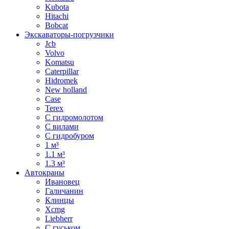
Kubota
Hitachi
Bobcat
Экскаваторы-погрузчики
Jcb
Volvo
Komatsu
Caterpillar
Hidromek
New holland
Case
Terex
С гидромолотом
С вилами
С гидробуром
1 м³
1.1 м³
1.3 м³
Автокраны
Ивановец
Галичанин
Клинцы
Xcmg
Liebherr
С гуськом