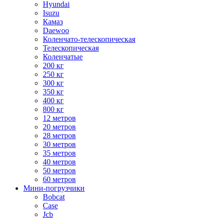
Hyundai
Isuzu
Камаз
Daewoo
Коленчато-телескопическая
Телескопическая
Коленчатые
200 кг
250 кг
300 кг
350 кг
400 кг
800 кг
12 метров
20 метров
28 метров
30 метров
35 метров
40 метров
50 метров
60 метров
Мини-погрузчики
Bobcat
Case
Jcb