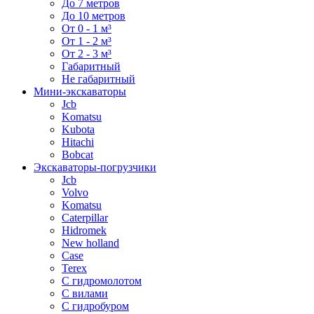
До 7 метров
До 10 метров
От 0 - 1 м³
От 1 - 2 м³
От 2 - 3 м³
Габаритный
Не габаритный
Мини-экскаваторы
Jcb
Komatsu
Kubota
Hitachi
Bobcat
Экскаваторы-погрузчики
Jcb
Volvo
Komatsu
Caterpillar
Hidromek
New holland
Case
Terex
С гидромолотом
С вилами
С гидробуром