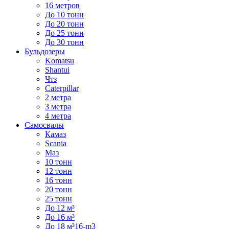
16 метров
До 10 тонн
До 20 тонн
До 25 тонн
До 30 тонн
Бульдозеры
Komatsu
Shantui
Чтз
Caterpillar
2 метра
3 метра
4 метра
Самосвалы
Камаз
Scania
Маз
10 тонн
12 тонн
16 тонн
20 тонн
25 тонн
До 12 м³
До 16 м³
До 18 м³16-m3