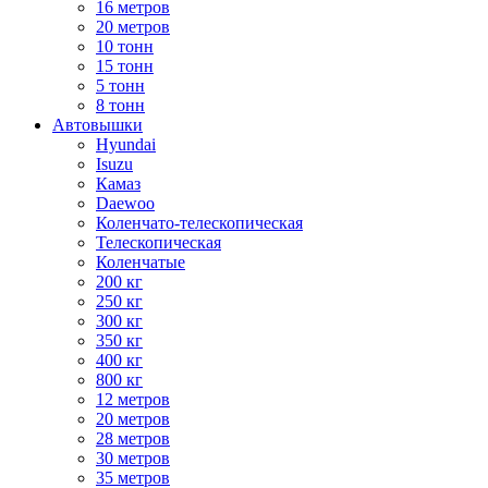
16 метров
20 метров
10 тонн
15 тонн
5 тонн
8 тонн
Автовышки
Hyundai
Isuzu
Камаз
Daewoo
Коленчато-телескопическая
Телескопическая
Коленчатые
200 кг
250 кг
300 кг
350 кг
400 кг
800 кг
12 метров
20 метров
28 метров
30 метров
35 метров