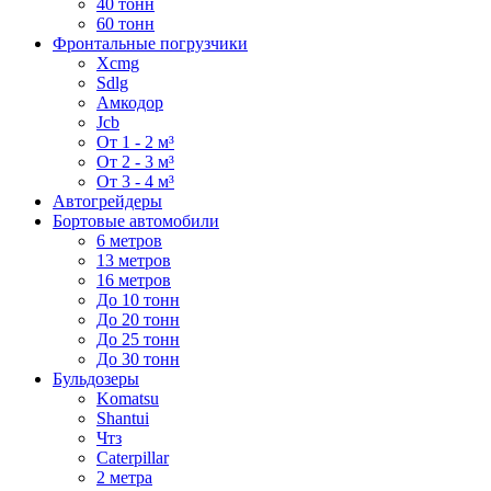
40 тонн
60 тонн
Фронтальные погрузчики
Xcmg
Sdlg
Амкодор
Jcb
От 1 - 2 м³
От 2 - 3 м³
От 3 - 4 м³
Автогрейдеры
Бортовые автомобили
6 метров
13 метров
16 метров
До 10 тонн
До 20 тонн
До 25 тонн
До 30 тонн
Бульдозеры
Komatsu
Shantui
Чтз
Caterpillar
2 метра