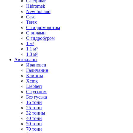
Caterpillar
Hidromek
New holland
Case
Terex
С гидромолотом
С вилами
С гидробуром
1 м³
1.1 м³
1.3 м³
Автокраны
Ивановец
Галичанин
Клинцы
Xcmg
Liebherr
С гуськом
Без гуська
16 тонн
25 тонн
32 тонны
40 тонн
50 тонн
70 тонн