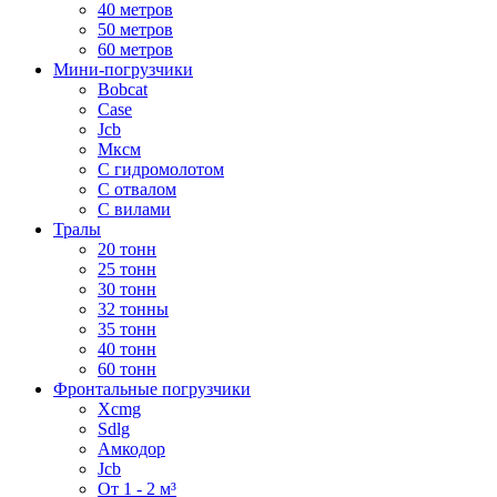
40 метров
50 метров
60 метров
Мини-погрузчики
Bobcat
Case
Jcb
Мксм
С гидромолотом
С отвалом
С вилами
Тралы
20 тонн
25 тонн
30 тонн
32 тонны
35 тонн
40 тонн
60 тонн
Фронтальные погрузчики
Xcmg
Sdlg
Амкодор
Jcb
От 1 - 2 м³