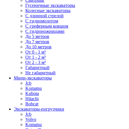
Caterpillar
Гусеничные экскаваторы
Колесные экскаваторы
С длинной стрелой
С гидромолотом
С греферным ковшом
С гидроножницами
До 5 метров
До 7 метров
До 10 метров
От 0 - 1 м³
От 1 - 2 м³
От 2 - 3 м³
Габаритный
Не габаритный
Мини-экскаваторы
Jcb
Komatsu
Kubota
Hitachi
Bobcat
Экскаваторы-погрузчики
Jcb
Volvo
Komatsu