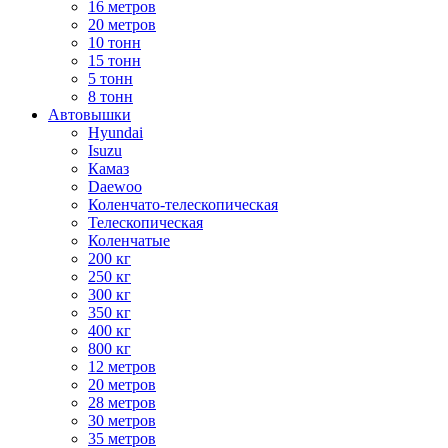
16 метров
20 метров
10 тонн
15 тонн
5 тонн
8 тонн
Автовышки
Hyundai
Isuzu
Камаз
Daewoo
Коленчато-телескопическая
Телескопическая
Коленчатые
200 кг
250 кг
300 кг
350 кг
400 кг
800 кг
12 метров
20 метров
28 метров
30 метров
35 метров