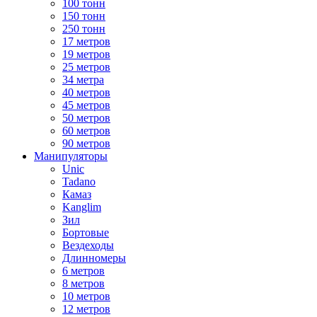
100 тонн
150 тонн
250 тонн
17 метров
19 метров
25 метров
34 метра
40 метров
45 метров
50 метров
60 метров
90 метров
Манипуляторы
Unic
Tadano
Камаз
Kanglim
Зил
Бортовые
Вездеходы
Длинномеры
6 метров
8 метров
10 метров
12 метров