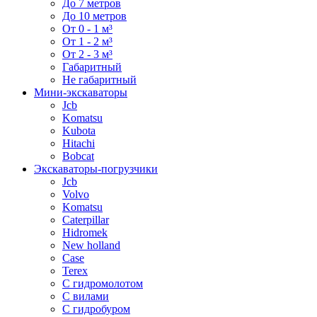
До 7 метров
До 10 метров
От 0 - 1 м³
От 1 - 2 м³
От 2 - 3 м³
Габаритный
Не габаритный
Мини-экскаваторы
Jcb
Komatsu
Kubota
Hitachi
Bobcat
Экскаваторы-погрузчики
Jcb
Volvo
Komatsu
Caterpillar
Hidromek
New holland
Case
Terex
С гидромолотом
С вилами
С гидробуром