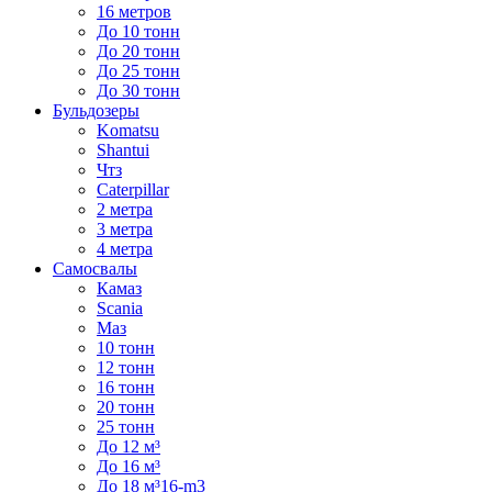
16 метров
До 10 тонн
До 20 тонн
До 25 тонн
До 30 тонн
Бульдозеры
Komatsu
Shantui
Чтз
Caterpillar
2 метра
3 метра
4 метра
Самосвалы
Камаз
Scania
Маз
10 тонн
12 тонн
16 тонн
20 тонн
25 тонн
До 12 м³
До 16 м³
До 18 м³16-m3