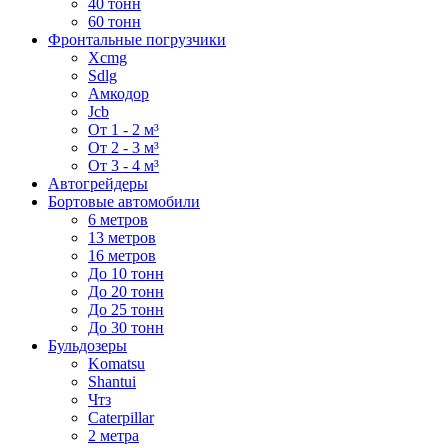
40 тонн
60 тонн
Фронтальные погрузчики
Xcmg
Sdlg
Амкодор
Jcb
От 1 - 2 м³
От 2 - 3 м³
От 3 - 4 м³
Автогрейдеры
Бортовые автомобили
6 метров
13 метров
16 метров
До 10 тонн
До 20 тонн
До 25 тонн
До 30 тонн
Бульдозеры
Komatsu
Shantui
Чтз
Caterpillar
2 метра