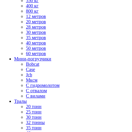
350 кг
400 кг
800 кг
12 метров
20 метров
28 метров
30 метров
35 метров
40 метров
50 метров
60 метров
Мини-погрузчики
Bobcat
Case
Jcb
Мксм
С гидромолотом
С отвалом
С вилами
Тралы
20 тонн
25 тонн
30 тонн
32 тонны
35 тонн