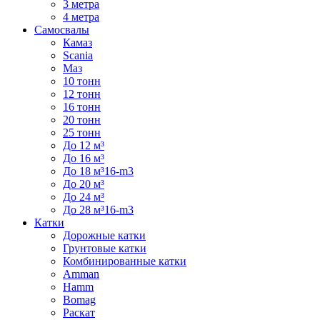
3 метра
4 метра
Самосвалы
Камаз
Scania
Маз
10 тонн
12 тонн
16 тонн
20 тонн
25 тонн
До 12 м³
До 16 м³
До 18 м³16-m3
До 20 м³
До 24 м³
До 28 м³16-m3
Катки
Дорожные катки
Грунтовые катки
Комбинированные катки
Amman
Hamm
Bomag
Раскат