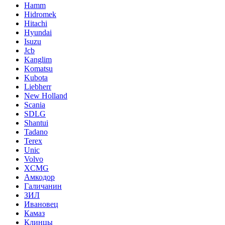
Hamm
Hidromek
Hitachi
Hyundai
Isuzu
Jcb
Kanglim
Komatsu
Kubota
Liebherr
New Holland
Scania
SDLG
Shantui
Tadano
Terex
Unic
Volvo
XCMG
Амкодор
Галичанин
ЗИЛ
Ивановец
Камаз
Клинцы