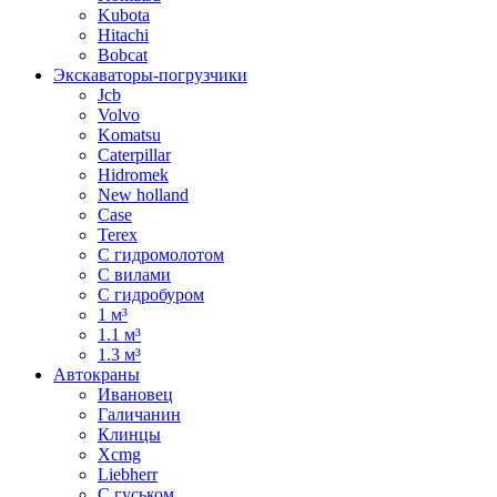
Kubota
Hitachi
Bobcat
Экскаваторы-погрузчики
Jcb
Volvo
Komatsu
Caterpillar
Hidromek
New holland
Case
Terex
С гидромолотом
С вилами
С гидробуром
1 м³
1.1 м³
1.3 м³
Автокраны
Ивановец
Галичанин
Клинцы
Xcmg
Liebherr
С гуськом