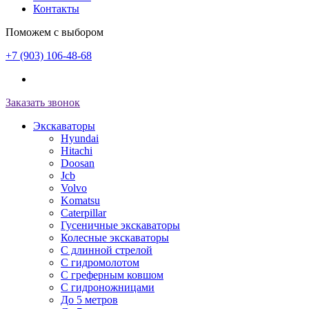
Контакты
Поможем с выбором
+7 (903) 106-48-68
Заказать звонок
Экскаваторы
Hyundai
Hitachi
Doosan
Jcb
Volvo
Komatsu
Caterpillar
Гусеничные экскаваторы
Колесные экскаваторы
С длинной стрелой
С гидромолотом
С греферным ковшом
С гидроножницами
До 5 метров