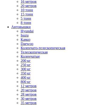
16 метров
20 метров
10 тонн
15 тонн
5 тонн
8 тонн
Автовышки
Hyundai
Isuzu
Камаз
Daewoo
Коленчато-телескопическая
Телескопическая
Коленчатые
200 кг
250 кг
300 кг
350 кг
400 кг
800 кг
12 метров
20 метров
28 метров
30 метров
35 метров