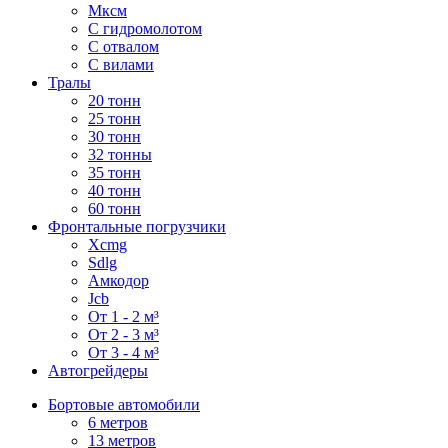
Мксм
С гидромолотом
С отвалом
С вилами
Тралы
20 тонн
25 тонн
30 тонн
32 тонны
35 тонн
40 тонн
60 тонн
Фронтальные погрузчики
Xcmg
Sdlg
Амкодор
Jcb
От 1 - 2 м³
От 2 - 3 м³
От 3 - 4 м³
Автогрейдеры
Бортовые автомобили
6 метров
13 метров