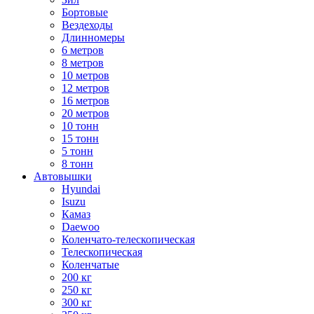
Бортовые
Вездеходы
Длинномеры
6 метров
8 метров
10 метров
12 метров
16 метров
20 метров
10 тонн
15 тонн
5 тонн
8 тонн
Автовышки
Hyundai
Isuzu
Камаз
Daewoo
Коленчато-телескопическая
Телескопическая
Коленчатые
200 кг
250 кг
300 кг