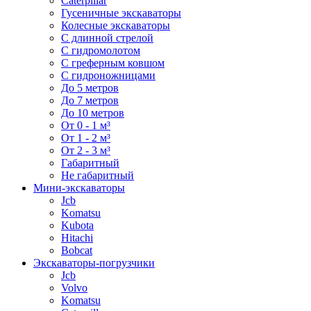
Caterpillar
Гусеничные экскаваторы
Колесные экскаваторы
С длинной стрелой
С гидромолотом
С греферным ковшом
С гидроножницами
До 5 метров
До 7 метров
До 10 метров
От 0 - 1 м³
От 1 - 2 м³
От 2 - 3 м³
Габаритный
Не габаритный
Мини-экскаваторы
Jcb
Komatsu
Kubota
Hitachi
Bobcat
Экскаваторы-погрузчики
Jcb
Volvo
Komatsu