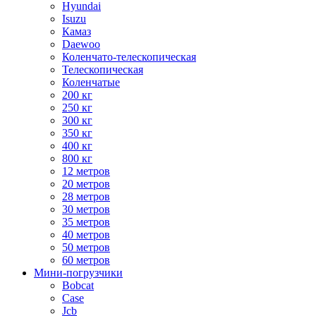
Hyundai
Isuzu
Камаз
Daewoo
Коленчато-телескопическая
Телескопическая
Коленчатые
200 кг
250 кг
300 кг
350 кг
400 кг
800 кг
12 метров
20 метров
28 метров
30 метров
35 метров
40 метров
50 метров
60 метров
Мини-погрузчики
Bobcat
Case
Jcb