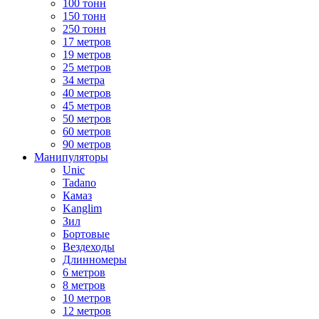
100 тонн
150 тонн
250 тонн
17 метров
19 метров
25 метров
34 метра
40 метров
45 метров
50 метров
60 метров
90 метров
Манипуляторы
Unic
Tadano
Камаз
Kanglim
Зил
Бортовые
Вездеходы
Длинномеры
6 метров
8 метров
10 метров
12 метров