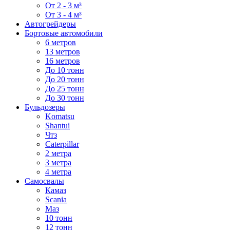
От 2 - 3 м³
От 3 - 4 м³
Автогрейдеры
Бортовые автомобили
6 метров
13 метров
16 метров
До 10 тонн
До 20 тонн
До 25 тонн
До 30 тонн
Бульдозеры
Komatsu
Shantui
Чтз
Caterpillar
2 метра
3 метра
4 метра
Самосвалы
Камаз
Scania
Маз
10 тонн
12 тонн