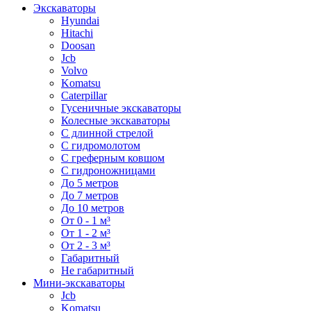
Экскаваторы
Hyundai
Hitachi
Doosan
Jcb
Volvo
Komatsu
Caterpillar
Гусеничные экскаваторы
Колесные экскаваторы
С длинной стрелой
С гидромолотом
С греферным ковшом
С гидроножницами
До 5 метров
До 7 метров
До 10 метров
От 0 - 1 м³
От 1 - 2 м³
От 2 - 3 м³
Габаритный
Не габаритный
Мини-экскаваторы
Jcb
Komatsu