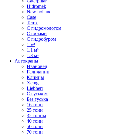
Caterpillar
Hidromek
New holland
Case
Terex
С гидромолотом
С вилами
С гидробуром
1 м³
1.1 м³
1.3 м³
Автокраны
Ивановец
Галичанин
Клинцы
Xcmg
Liebherr
С гуськом
Без гуська
16 тонн
25 тонн
32 тонны
40 тонн
50 тонн
70 тонн