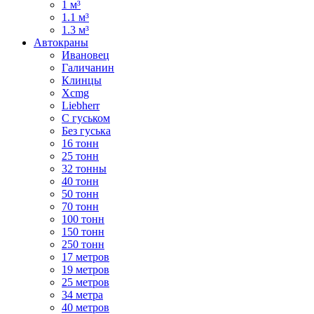
1 м³
1.1 м³
1.3 м³
Автокраны
Ивановец
Галичанин
Клинцы
Xcmg
Liebherr
С гуськом
Без гуська
16 тонн
25 тонн
32 тонны
40 тонн
50 тонн
70 тонн
100 тонн
150 тонн
250 тонн
17 метров
19 метров
25 метров
34 метра
40 метров