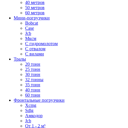
40 метров
50 метров
60 метров
Мини-погрузчики
Bobcat
Case
Jcb
Мксм
С гидромолотом
С отвалом
С вилами
Тралы
20 тонн
25 тонн
30 тонн
32 тонны
35 тонн
40 тонн
60 тонн
Фронтальные погрузчики
Xcmg
Sdlg
Амкодор
Jcb
От 1 - 2 м³