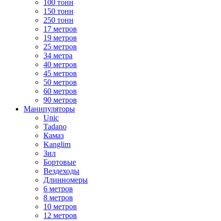
100 тонн
150 тонн
250 тонн
17 метров
19 метров
25 метров
34 метра
40 метров
45 метров
50 метров
60 метров
90 метров
Манипуляторы
Unic
Tadano
Камаз
Kanglim
Зил
Бортовые
Вездеходы
Длинномеры
6 метров
8 метров
10 метров
12 метров