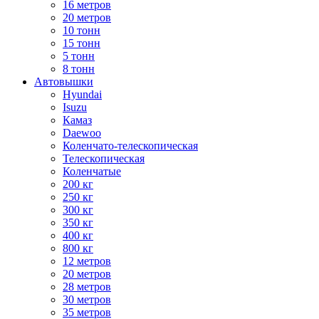
16 метров
20 метров
10 тонн
15 тонн
5 тонн
8 тонн
Автовышки
Hyundai
Isuzu
Камаз
Daewoo
Коленчато-телескопическая
Телескопическая
Коленчатые
200 кг
250 кг
300 кг
350 кг
400 кг
800 кг
12 метров
20 метров
28 метров
30 метров
35 метров