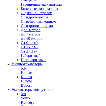
Caterpillar
Гусеничные экскаваторы
Колесные экскаваторы
С длинной стрелой
С гидромолотом
С греферным ковшом
С гидроножницами
До 5 метров
До 7 метров
До 10 метров
От 0 - 1 м³
От 1 - 2 м³
От 2 - 3 м³
Габаритный
Не габаритный
Мини-экскаваторы
Jcb
Komatsu
Kubota
Hitachi
Bobcat
Экскаваторы-погрузчики
Jcb
Volvo
Komatsu