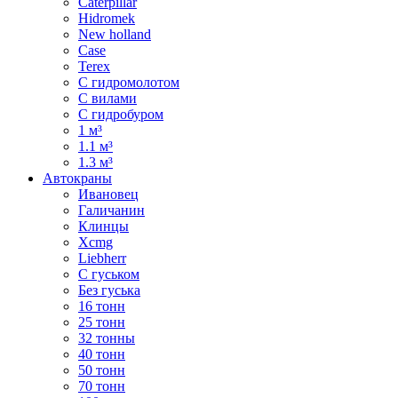
Caterpillar
Hidromek
New holland
Case
Terex
С гидромолотом
С вилами
С гидробуром
1 м³
1.1 м³
1.3 м³
Автокраны
Ивановец
Галичанин
Клинцы
Xcmg
Liebherr
С гуськом
Без гуська
16 тонн
25 тонн
32 тонны
40 тонн
50 тонн
70 тонн