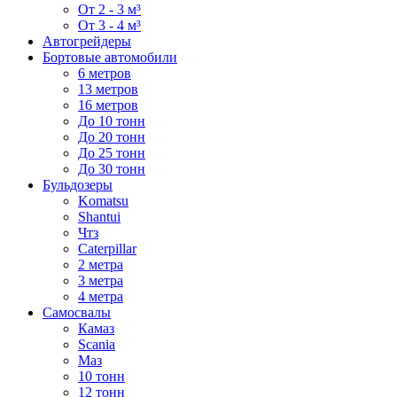
От 2 - 3 м³
От 3 - 4 м³
Автогрейдеры
Бортовые автомобили
6 метров
13 метров
16 метров
До 10 тонн
До 20 тонн
До 25 тонн
До 30 тонн
Бульдозеры
Komatsu
Shantui
Чтз
Caterpillar
2 метра
3 метра
4 метра
Самосвалы
Камаз
Scania
Маз
10 тонн
12 тонн