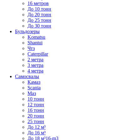
16 метров
До 10 тонн
До 20 тонн
До 25 тонн
До 30 тонн
Бульдозеры
Komatsu
Shantui
Чтз
Caterpillar
2 метра
3 метра
4 метра
Самосвалы
Камаз
Scania
Маз
10 тонн
12 тонн
16 тонн
20 тонн
25 тонн
До 12 м³
До 16 м³
До 18 м³16-m3