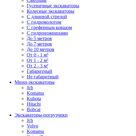
Caterpillar
Гусеничные экскаваторы
Колесные экскаваторы
С длинной стрелой
С гидромолотом
С греферным ковшом
С гидроножницами
До 5 метров
До 7 метров
До 10 метров
От 0 - 1 м³
От 1 - 2 м³
От 2 - 3 м³
Габаритный
Не габаритный
Мини-экскаваторы
Jcb
Komatsu
Kubota
Hitachi
Bobcat
Экскаваторы-погрузчики
Jcb
Volvo
Komatsu