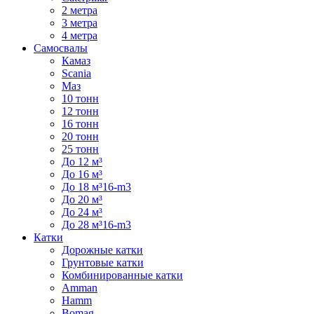
2 метра
3 метра
4 метра
Самосвалы
Камаз
Scania
Маз
10 тонн
12 тонн
16 тонн
20 тонн
25 тонн
До 12 м³
До 16 м³
До 18 м³16-m3
До 20 м³
До 24 м³
До 28 м³16-m3
Катки
Дорожные катки
Грунтовые катки
Комбинированные катки
Amman
Hamm
Bomag