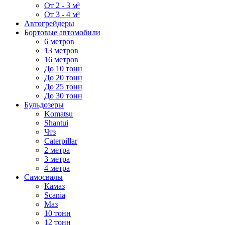
От 2 - 3 м³
От 3 - 4 м³
Автогрейдеры
Бортовые автомобили
6 метров
13 метров
16 метров
До 10 тонн
До 20 тонн
До 25 тонн
До 30 тонн
Бульдозеры
Komatsu
Shantui
Чтз
Caterpillar
2 метра
3 метра
4 метра
Самосвалы
Камаз
Scania
Маз
10 тонн
12 тонн