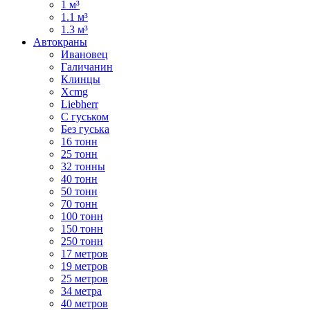
1 м³
1.1 м³
1.3 м³
Автокраны
Ивановец
Галичанин
Клинцы
Xcmg
Liebherr
С гуськом
Без гуська
16 тонн
25 тонн
32 тонны
40 тонн
50 тонн
70 тонн
100 тонн
150 тонн
250 тонн
17 метров
19 метров
25 метров
34 метра
40 метров