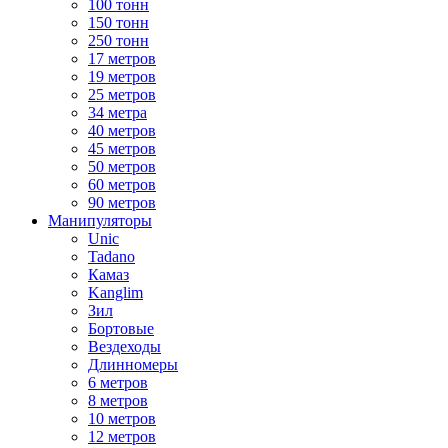
100 тонн
150 тонн
250 тонн
17 метров
19 метров
25 метров
34 метра
40 метров
45 метров
50 метров
60 метров
90 метров
Манипуляторы
Unic
Tadano
Камаз
Kanglim
Зил
Бортовые
Вездеходы
Длинномеры
6 метров
8 метров
10 метров
12 метров