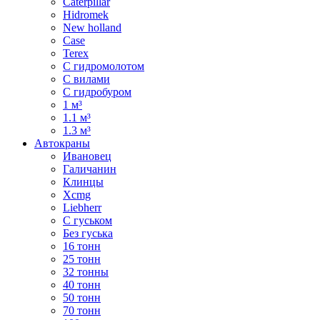
Caterpillar
Hidromek
New holland
Case
Terex
С гидромолотом
С вилами
С гидробуром
1 м³
1.1 м³
1.3 м³
Автокраны
Ивановец
Галичанин
Клинцы
Xcmg
Liebherr
С гуськом
Без гуська
16 тонн
25 тонн
32 тонны
40 тонн
50 тонн
70 тонн