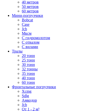
40 метров
50 метров
60 метров
Мини-погрузчики
Bobcat
Case
Jcb
Мксм
С гидромолотом
С отвалом
С вилами
Тралы
20 тонн
25 тонн
30 тонн
32 тонны
35 тонн
40 тонн
60 тонн
Фронтальные погрузчики
Xcmg
Sdlg
Амкодор
Jcb
От 1 - 2 м³