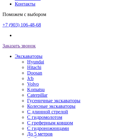
Контакты
Поможем с выбором
+7 (903) 106-48-68
Заказать звонок
Экскаваторы
Hyundai
Hitachi
Doosan
Jcb
Volvo
Komatsu
Caterpillar
Гусеничные экскаваторы
Колесные экскаваторы
С длинной стрелой
С гидромолотом
С греферным ковшом
С гидроножницами
До 5 метров