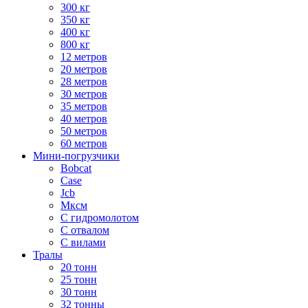
300 кг
350 кг
400 кг
800 кг
12 метров
20 метров
28 метров
30 метров
35 метров
40 метров
50 метров
60 метров
Мини-погрузчики
Bobcat
Case
Jcb
Мксм
С гидромолотом
С отвалом
С вилами
Тралы
20 тонн
25 тонн
30 тонн
32 тонны