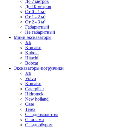
До 7 метров
До 10 метров
От 0 - 1 м³
От 1 - 2 м³
От 2 - 3 м³
Габаритный
Не габаритный
Мини-экскаваторы
Jcb
Komatsu
Kubota
Hitachi
Bobcat
Экскаваторы-погрузчики
Jcb
Volvo
Komatsu
Caterpillar
Hidromek
New holland
Case
Terex
С гидромолотом
С вилами
С гидробуром