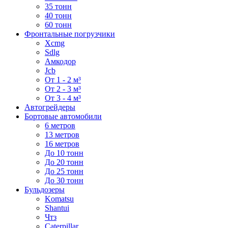
35 тонн
40 тонн
60 тонн
Фронтальные погрузчики
Xcmg
Sdlg
Амкодор
Jcb
От 1 - 2 м³
От 2 - 3 м³
От 3 - 4 м³
Автогрейдеры
Бортовые автомобили
6 метров
13 метров
16 метров
До 10 тонн
До 20 тонн
До 25 тонн
До 30 тонн
Бульдозеры
Komatsu
Shantui
Чтз
Caterpillar