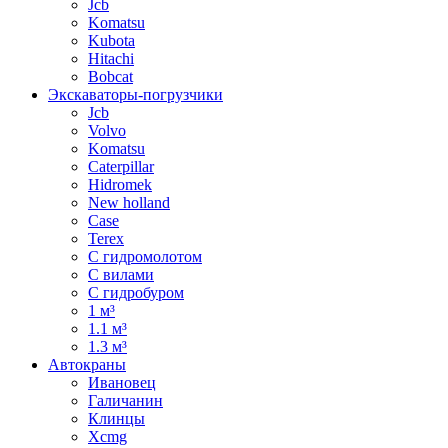
Jcb
Komatsu
Kubota
Hitachi
Bobcat
Экскаваторы-погрузчики
Jcb
Volvo
Komatsu
Caterpillar
Hidromek
New holland
Case
Terex
С гидромолотом
С вилами
С гидробуром
1 м³
1.1 м³
1.3 м³
Автокраны
Ивановец
Галичанин
Клинцы
Xcmg