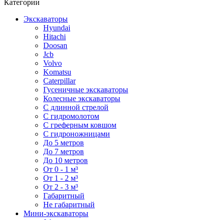
Категории
Экскаваторы
Hyundai
Hitachi
Doosan
Jcb
Volvo
Komatsu
Caterpillar
Гусеничные экскаваторы
Колесные экскаваторы
С длинной стрелой
С гидромолотом
С греферным ковшом
С гидроножницами
До 5 метров
До 7 метров
До 10 метров
От 0 - 1 м³
От 1 - 2 м³
От 2 - 3 м³
Габаритный
Не габаритный
Мини-экскаваторы