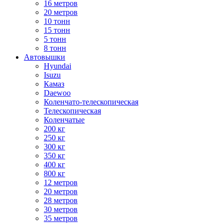
16 метров
20 метров
10 тонн
15 тонн
5 тонн
8 тонн
Автовышки
Hyundai
Isuzu
Камаз
Daewoo
Коленчато-телескопическая
Телескопическая
Коленчатые
200 кг
250 кг
300 кг
350 кг
400 кг
800 кг
12 метров
20 метров
28 метров
30 метров
35 метров