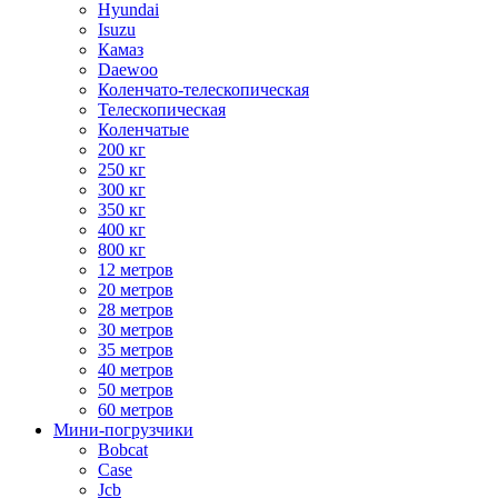
Hyundai
Isuzu
Камаз
Daewoo
Коленчато-телескопическая
Телескопическая
Коленчатые
200 кг
250 кг
300 кг
350 кг
400 кг
800 кг
12 метров
20 метров
28 метров
30 метров
35 метров
40 метров
50 метров
60 метров
Мини-погрузчики
Bobcat
Case
Jcb