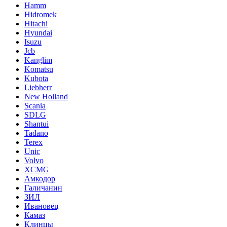
Hamm
Hidromek
Hitachi
Hyundai
Isuzu
Jcb
Kanglim
Komatsu
Kubota
Liebherr
New Holland
Scania
SDLG
Shantui
Tadano
Terex
Unic
Volvo
XCMG
Амкодор
Галичанин
ЗИЛ
Ивановец
Камаз
Клинцы