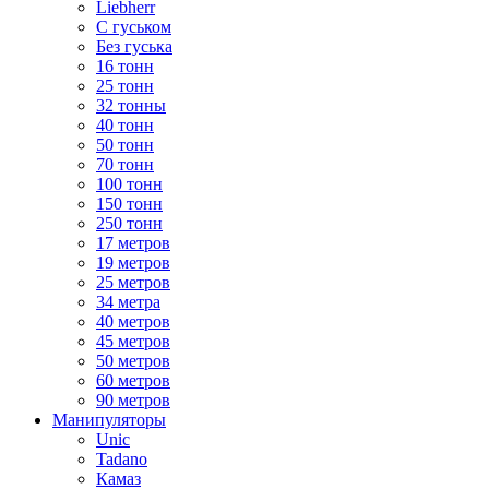
Liebherr
С гуськом
Без гуська
16 тонн
25 тонн
32 тонны
40 тонн
50 тонн
70 тонн
100 тонн
150 тонн
250 тонн
17 метров
19 метров
25 метров
34 метра
40 метров
45 метров
50 метров
60 метров
90 метров
Манипуляторы
Unic
Tadano
Камаз