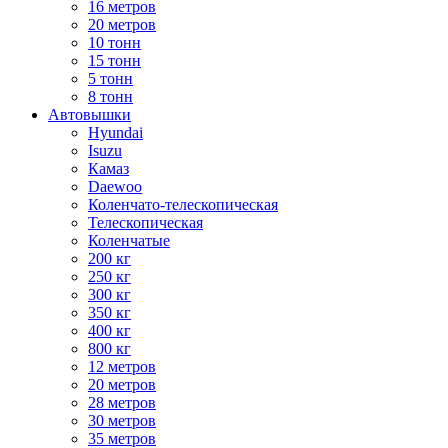
16 метров
20 метров
10 тонн
15 тонн
5 тонн
8 тонн
Автовышки
Hyundai
Isuzu
Камаз
Daewoo
Коленчато-телескопическая
Телескопическая
Коленчатые
200 кг
250 кг
300 кг
350 кг
400 кг
800 кг
12 метров
20 метров
28 метров
30 метров
35 метров