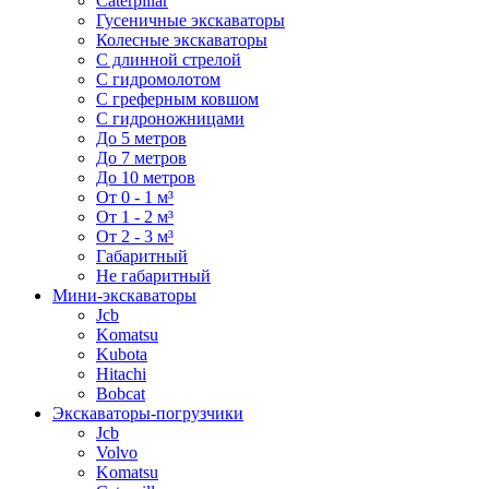
Caterpillar
Гусеничные экскаваторы
Колесные экскаваторы
С длинной стрелой
С гидромолотом
С греферным ковшом
С гидроножницами
До 5 метров
До 7 метров
До 10 метров
От 0 - 1 м³
От 1 - 2 м³
От 2 - 3 м³
Габаритный
Не габаритный
Мини-экскаваторы
Jcb
Komatsu
Kubota
Hitachi
Bobcat
Экскаваторы-погрузчики
Jcb
Volvo
Komatsu