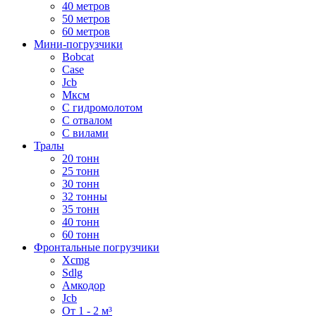
40 метров
50 метров
60 метров
Мини-погрузчики
Bobcat
Case
Jcb
Мксм
С гидромолотом
С отвалом
С вилами
Тралы
20 тонн
25 тонн
30 тонн
32 тонны
35 тонн
40 тонн
60 тонн
Фронтальные погрузчики
Xcmg
Sdlg
Амкодор
Jcb
От 1 - 2 м³