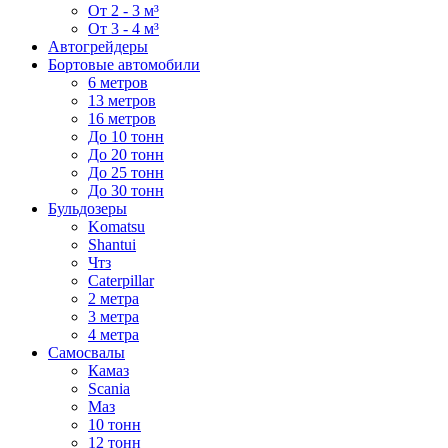
От 2 - 3 м³
От 3 - 4 м³
Автогрейдеры
Бортовые автомобили
6 метров
13 метров
16 метров
До 10 тонн
До 20 тонн
До 25 тонн
До 30 тонн
Бульдозеры
Komatsu
Shantui
Чтз
Caterpillar
2 метра
3 метра
4 метра
Самосвалы
Камаз
Scania
Маз
10 тонн
12 тонн