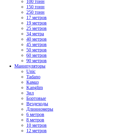
100 тонн
150 тонн
250 тонн
17 метров
19 метров
25 метров
34 метра
40 метров
45 метров
50 метров
60 метров
90 метров
Манипуляторы
Unic
Tadano
Камаз
Kanglim
Зил
Бортовые
Вездеходы
Длинномеры
6 метров
8 метров
10 метров
12 метров