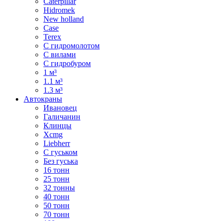
Caterpillar
Hidromek
New holland
Case
Terex
С гидромолотом
С вилами
С гидробуром
1 м³
1.1 м³
1.3 м³
Автокраны
Ивановец
Галичанин
Клинцы
Xcmg
Liebherr
С гуськом
Без гуська
16 тонн
25 тонн
32 тонны
40 тонн
50 тонн
70 тонн