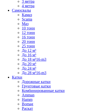
3 метра
4 метра
Самосвалы
Камаз
Scania
Маз
10 тонн
12 тонн
16 тонн
20 тонн
25 тонн
До 12 м³
До 16 м³
До 18 м³16-m3
До 20 м³
До 24 м³
До 28 м³16-m3
Катки
Дорожные катки
Грунтовые катки
Комбинированные катки
Amman
Hamm
Bomag
Раскат