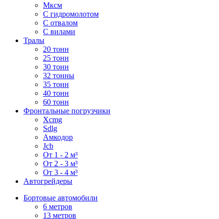
Мксм
С гидромолотом
С отвалом
С вилами
Тралы
20 тонн
25 тонн
30 тонн
32 тонны
35 тонн
40 тонн
60 тонн
Фронтальные погрузчики
Xcmg
Sdlg
Амкодор
Jcb
От 1 - 2 м³
От 2 - 3 м³
От 3 - 4 м³
Автогрейдеры
Бортовые автомобили
6 метров
13 метров