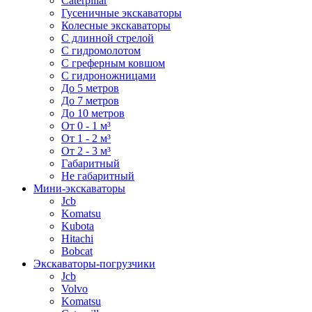
Caterpillar
Гусеничные экскаваторы
Колесные экскаваторы
С длинной стрелой
С гидромолотом
С греферным ковшом
С гидроножницами
До 5 метров
До 7 метров
До 10 метров
От 0 - 1 м³
От 1 - 2 м³
От 2 - 3 м³
Габаритный
Не габаритный
Мини-экскаваторы
Jcb
Komatsu
Kubota
Hitachi
Bobcat
Экскаваторы-погрузчики
Jcb
Volvo
Komatsu