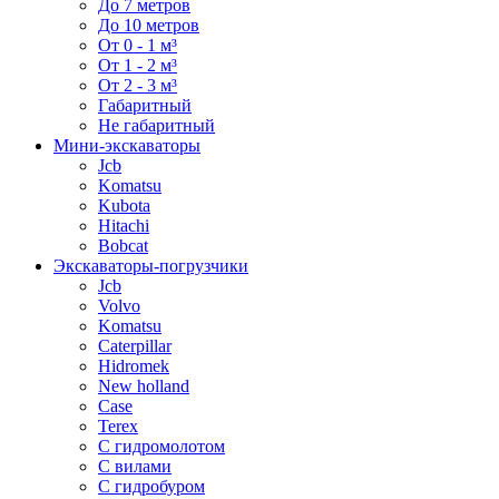
До 7 метров
До 10 метров
От 0 - 1 м³
От 1 - 2 м³
От 2 - 3 м³
Габаритный
Не габаритный
Мини-экскаваторы
Jcb
Komatsu
Kubota
Hitachi
Bobcat
Экскаваторы-погрузчики
Jcb
Volvo
Komatsu
Caterpillar
Hidromek
New holland
Case
Terex
С гидромолотом
С вилами
С гидробуром