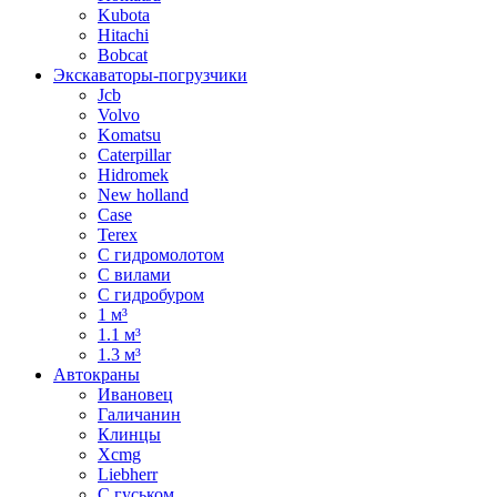
Kubota
Hitachi
Bobcat
Экскаваторы-погрузчики
Jcb
Volvo
Komatsu
Caterpillar
Hidromek
New holland
Case
Terex
С гидромолотом
С вилами
С гидробуром
1 м³
1.1 м³
1.3 м³
Автокраны
Ивановец
Галичанин
Клинцы
Xcmg
Liebherr
С гуськом