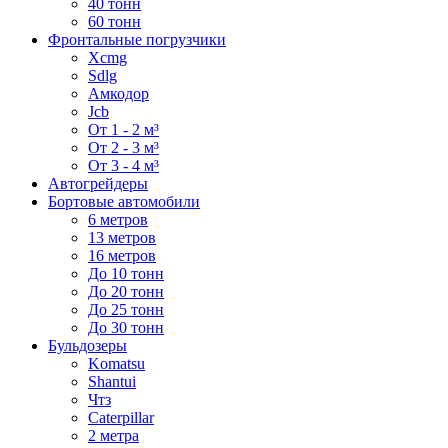
40 тонн
60 тонн
Фронтальные погрузчики
Xcmg
Sdlg
Амкодор
Jcb
От 1 - 2 м³
От 2 - 3 м³
От 3 - 4 м³
Автогрейдеры
Бортовые автомобили
6 метров
13 метров
16 метров
До 10 тонн
До 20 тонн
До 25 тонн
До 30 тонн
Бульдозеры
Komatsu
Shantui
Чтз
Caterpillar
2 метра