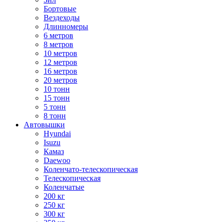
Бортовые
Вездеходы
Длинномеры
6 метров
8 метров
10 метров
12 метров
16 метров
20 метров
10 тонн
15 тонн
5 тонн
8 тонн
Автовышки
Hyundai
Isuzu
Камаз
Daewoo
Коленчато-телескопическая
Телескопическая
Коленчатые
200 кг
250 кг
300 кг