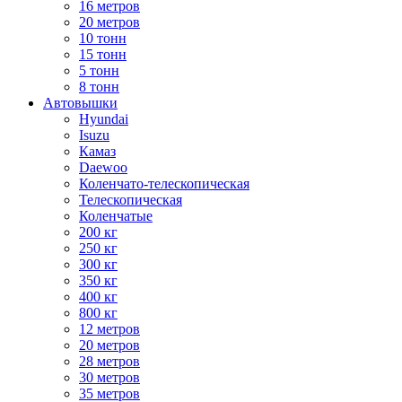
16 метров
20 метров
10 тонн
15 тонн
5 тонн
8 тонн
Автовышки
Hyundai
Isuzu
Камаз
Daewoo
Коленчато-телескопическая
Телескопическая
Коленчатые
200 кг
250 кг
300 кг
350 кг
400 кг
800 кг
12 метров
20 метров
28 метров
30 метров
35 метров