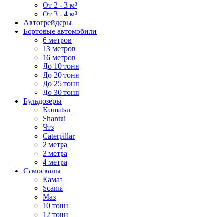
От 2 - 3 м³
От 3 - 4 м³
Автогрейдеры
Бортовые автомобили
6 метров
13 метров
16 метров
До 10 тонн
До 20 тонн
До 25 тонн
До 30 тонн
Бульдозеры
Komatsu
Shantui
Чтз
Caterpillar
2 метра
3 метра
4 метра
Самосвалы
Камаз
Scania
Маз
10 тонн
12 тонн