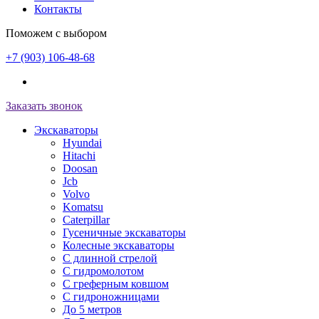
Контакты
Поможем с выбором
+7 (903) 106-48-68
Заказать звонок
Экскаваторы
Hyundai
Hitachi
Doosan
Jcb
Volvo
Komatsu
Caterpillar
Гусеничные экскаваторы
Колесные экскаваторы
С длинной стрелой
С гидромолотом
С греферным ковшом
С гидроножницами
До 5 метров