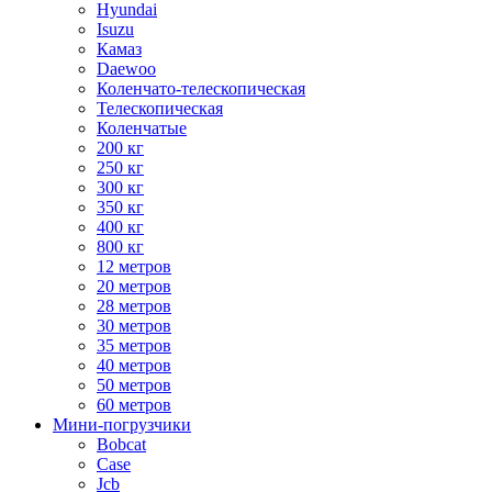
Hyundai
Isuzu
Камаз
Daewoo
Коленчато-телескопическая
Телескопическая
Коленчатые
200 кг
250 кг
300 кг
350 кг
400 кг
800 кг
12 метров
20 метров
28 метров
30 метров
35 метров
40 метров
50 метров
60 метров
Мини-погрузчики
Bobcat
Case
Jcb