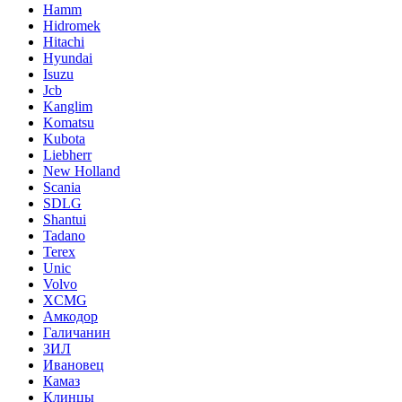
Hamm
Hidromek
Hitachi
Hyundai
Isuzu
Jcb
Kanglim
Komatsu
Kubota
Liebherr
New Holland
Scania
SDLG
Shantui
Tadano
Terex
Unic
Volvo
XCMG
Амкодор
Галичанин
ЗИЛ
Ивановец
Камаз
Клинцы