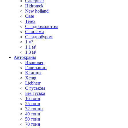
Caterpillar
Hidromek
New holland
Case
Terex
С гидромолотом
С вилами
С гидробуром
1 м³
1.1 м³
1.3 м³
Автокраны
Ивановец
Галичанин
Клинцы
Xcmg
Liebherr
С гуськом
Без гуська
16 тонн
25 тонн
32 тонны
40 тонн
50 тонн
70 тонн