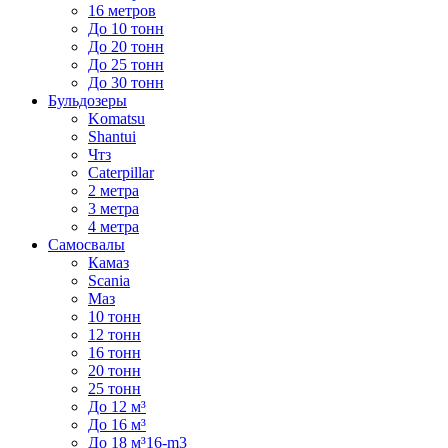
16 метров
До 10 тонн
До 20 тонн
До 25 тонн
До 30 тонн
Бульдозеры
Komatsu
Shantui
Чтз
Caterpillar
2 метра
3 метра
4 метра
Самосвалы
Камаз
Scania
Маз
10 тонн
12 тонн
16 тонн
20 тонн
25 тонн
До 12 м³
До 16 м³
До 18 м³16-m3