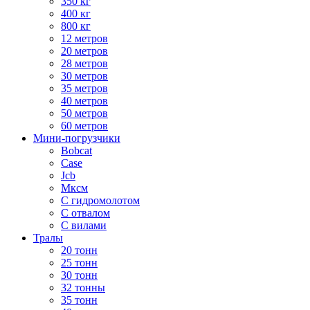
350 кг
400 кг
800 кг
12 метров
20 метров
28 метров
30 метров
35 метров
40 метров
50 метров
60 метров
Мини-погрузчики
Bobcat
Case
Jcb
Мксм
С гидромолотом
С отвалом
С вилами
Тралы
20 тонн
25 тонн
30 тонн
32 тонны
35 тонн