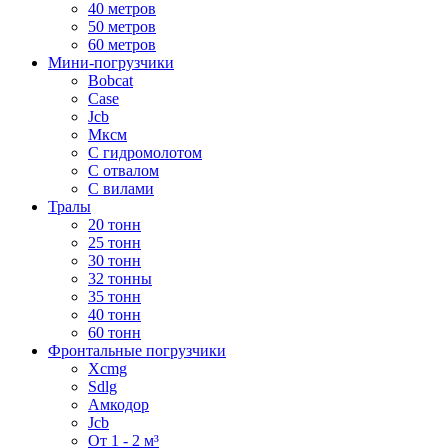
40 метров
50 метров
60 метров
Мини-погрузчики
Bobcat
Case
Jcb
Мксм
С гидромолотом
С отвалом
С вилами
Тралы
20 тонн
25 тонн
30 тонн
32 тонны
35 тонн
40 тонн
60 тонн
Фронтальные погрузчики
Xcmg
Sdlg
Амкодор
Jcb
От 1 - 2 м³