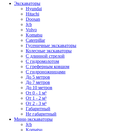
Экскаваторы
Hyundai
Hitachi
Doosan
Jcb
Volvo
Komatsu
Caterpillar
Гусеничные экскаваторы
Колесные экскаваторы
С длинной стрелой
С гидромолотом
С греферным ковшом
С гидроножницами
До 5 метров
До 7 метров
До 10 метров
От 0 - 1 м³
От 1 - 2 м³
От 2 - 3 м³
Габаритный
Не габаритный
Мини-экскаваторы
Jcb
Komatsu