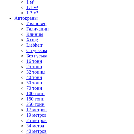
1 м³
1.1 м³
1.3 м³
Автокраны
Ивановец
Галичанин
Клинцы
Xcmg
Liebherr
С гуськом
Без гуська
16 тонн
25 тонн
32 тонны
40 тонн
50 тонн
70 тонн
100 тонн
150 тонн
250 тонн
17 метров
19 метров
25 метров
34 метра
40 метров