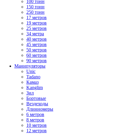
100 тонн
150 тонн
250 тонн
17 метров
19 метров
25 метров
34 метра
40 метров
45 метров
50 метров
60 метров
90 метров
Манипуляторы
Unic
Tadano
Камаз
Kanglim
Зил
Бортовые
Вездеходы
Длинномеры
6 метров
8 метров
10 метров
12 метров