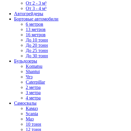
От 2 - 3 м³
От 3 - 4 м³
Автогрейдеры
Бортовые автомобили
6 метров
13 метров
16 метров
До 10 тонн
До 20 тонн
До 25 тонн
До 30 тонн
Бульдозеры
Komatsu
Shantui
Чтз
Caterpillar
2 метра
3 метра
4 метра
Самосвалы
Камаз
Scania
Маз
10 тонн
12 тонн