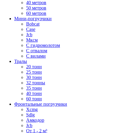
40 метров
50 метров
60 метров
Мини-погрузчики
Bobcat
Case
Jcb
Мксм
С гидромолотом
С отвалом
С вилами
Тралы
20 тонн
25 тонн
30 тонн
32 тонны
35 тонн
40 тонн
60 тонн
Фронтальные погрузчики
Xcmg
Sdlg
Амкодор
Jcb
От 1 - 2 м³