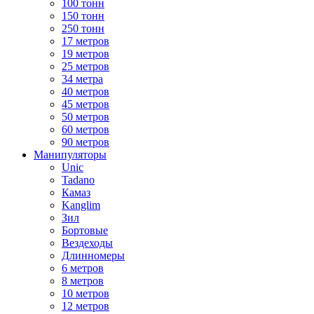
100 тонн
150 тонн
250 тонн
17 метров
19 метров
25 метров
34 метра
40 метров
45 метров
50 метров
60 метров
90 метров
Манипуляторы
Unic
Tadano
Камаз
Kanglim
Зил
Бортовые
Вездеходы
Длинномеры
6 метров
8 метров
10 метров
12 метров