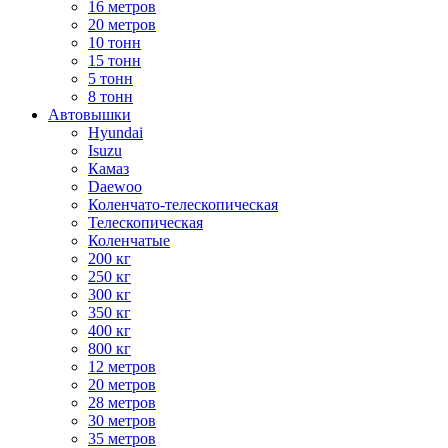
16 метров
20 метров
10 тонн
15 тонн
5 тонн
8 тонн
Автовышки
Hyundai
Isuzu
Камаз
Daewoo
Коленчато-телескопическая
Телескопическая
Коленчатые
200 кг
250 кг
300 кг
350 кг
400 кг
800 кг
12 метров
20 метров
28 метров
30 метров
35 метров