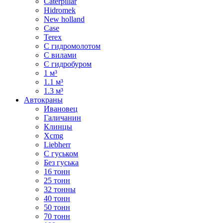
Caterpillar
Hidromek
New holland
Case
Terex
С гидромолотом
С вилами
С гидробуром
1 м³
1.1 м³
1.3 м³
Автокраны
Ивановец
Галичанин
Клинцы
Xcmg
Liebherr
С гуськом
Без гуська
16 тонн
25 тонн
32 тонны
40 тонн
50 тонн
70 тонн