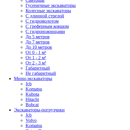
Caterpillar
Гусеничные экскаваторы
Колесные экскаваторы
С длинной стрелой
С гидромолотом
С греферным ковшом
С гидроножницами
До 5 метров
До 7 метров
До 10 метров
От 0 - 1 м³
От 1 - 2 м³
От 2 - 3 м³
Габаритный
Не габаритный
Мини-экскаваторы
Jcb
Komatsu
Kubota
Hitachi
Bobcat
Экскаваторы-погрузчики
Jcb
Volvo
Komatsu