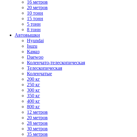
16 метров
20 метров
10 тонн
15 тонн
5 тонн
8 тонн
Автовышки
Hyundai
Isuzu
Камаз
Daewoo
Коленчато-телескопическая
Телескопическая
Коленчатые
200 кг
250 кг
300 кг
350 кг
400 кг
800 кг
12 метров
20 метров
28 метров
30 метров
35 метров