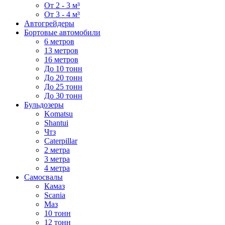
От 2 - 3 м³
От 3 - 4 м³
Автогрейдеры
Бортовые автомобили
6 метров
13 метров
16 метров
До 10 тонн
До 20 тонн
До 25 тонн
До 30 тонн
Бульдозеры
Komatsu
Shantui
Чтз
Caterpillar
2 метра
3 метра
4 метра
Самосвалы
Камаз
Scania
Маз
10 тонн
12 тонн