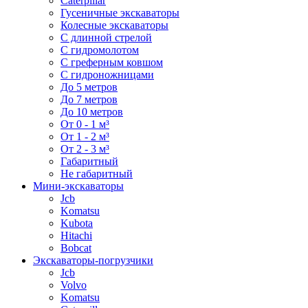
Caterpillar
Гусеничные экскаваторы
Колесные экскаваторы
С длинной стрелой
С гидромолотом
С греферным ковшом
С гидроножницами
До 5 метров
До 7 метров
До 10 метров
От 0 - 1 м³
От 1 - 2 м³
От 2 - 3 м³
Габаритный
Не габаритный
Мини-экскаваторы
Jcb
Komatsu
Kubota
Hitachi
Bobcat
Экскаваторы-погрузчики
Jcb
Volvo
Komatsu