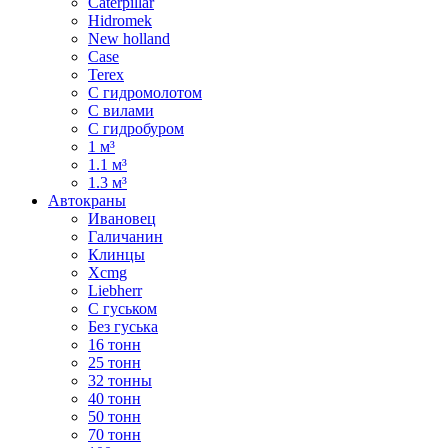
Caterpillar
Hidromek
New holland
Case
Terex
С гидромолотом
С вилами
С гидробуром
1 м³
1.1 м³
1.3 м³
Автокраны
Ивановец
Галичанин
Клинцы
Xcmg
Liebherr
С гуськом
Без гуська
16 тонн
25 тонн
32 тонны
40 тонн
50 тонн
70 тонн