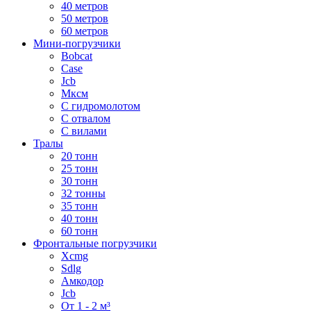
40 метров
50 метров
60 метров
Мини-погрузчики
Bobcat
Case
Jcb
Мксм
С гидромолотом
С отвалом
С вилами
Тралы
20 тонн
25 тонн
30 тонн
32 тонны
35 тонн
40 тонн
60 тонн
Фронтальные погрузчики
Xcmg
Sdlg
Амкодор
Jcb
От 1 - 2 м³