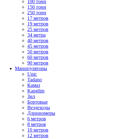
100 тонн
150 тонн
250 тонн
17 метров
19 метров
25 метров
34 метра
40 метров
45 метров
50 метров
60 метров
90 метров
Манипуляторы
Unic
Tadano
Камаз
Kanglim
Зил
Бортовые
Вездеходы
Длинномеры
6 метров
8 метров
10 метров
12 метров