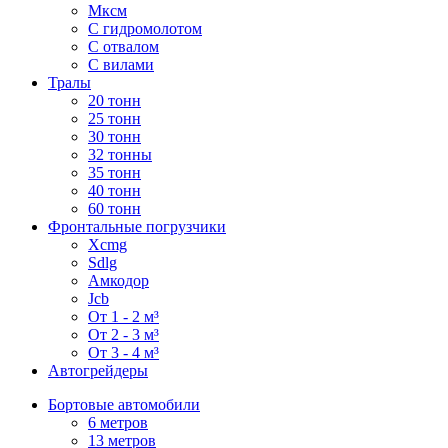
Мксм
С гидромолотом
С отвалом
С вилами
Тралы
20 тонн
25 тонн
30 тонн
32 тонны
35 тонн
40 тонн
60 тонн
Фронтальные погрузчики
Xcmg
Sdlg
Амкодор
Jcb
От 1 - 2 м³
От 2 - 3 м³
От 3 - 4 м³
Автогрейдеры
Бортовые автомобили
6 метров
13 метров