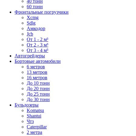
40 тонн
60 тонн
Фронтальные погрузчики
Xcmg
Sdlg
Амкодор
Jcb
От 1 - 2 м³
От 2 - 3 м³
От 3 - 4 м³
Автогрейдеры
Бортовые автомобили
6 метров
13 метров
16 метров
До 10 тонн
До 20 тонн
До 25 тонн
До 30 тонн
Бульдозеры
Komatsu
Shantui
Чтз
Caterpillar
2 метра