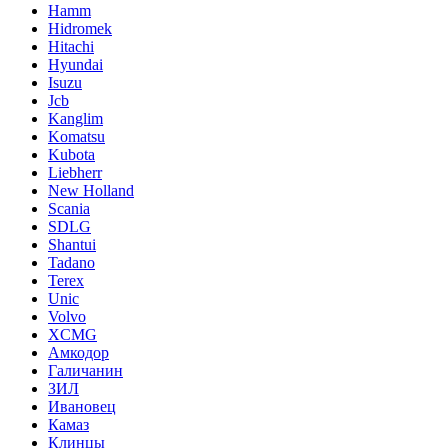
Hamm
Hidromek
Hitachi
Hyundai
Isuzu
Jcb
Kanglim
Komatsu
Kubota
Liebherr
New Holland
Scania
SDLG
Shantui
Tadano
Terex
Unic
Volvo
XCMG
Амкодор
Галичанин
ЗИЛ
Ивановец
Камаз
Клинцы