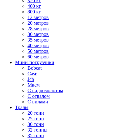
350 кг
400 кг
800 кг
12 метров
20 метров
28 метров
30 метров
35 метров
40 метров
50 метров
60 метров
Мини-погрузчики
Bobcat
Case
Jcb
Мксм
С гидромолотом
С отвалом
С вилами
Тралы
20 тонн
25 тонн
30 тонн
32 тонны
35 тонн