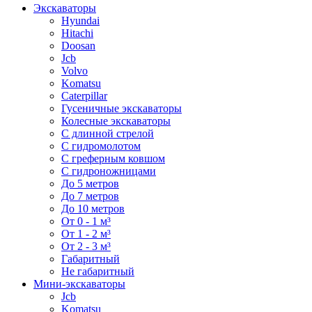
Экскаваторы
Hyundai
Hitachi
Doosan
Jcb
Volvo
Komatsu
Caterpillar
Гусеничные экскаваторы
Колесные экскаваторы
С длинной стрелой
С гидромолотом
С греферным ковшом
С гидроножницами
До 5 метров
До 7 метров
До 10 метров
От 0 - 1 м³
От 1 - 2 м³
От 2 - 3 м³
Габаритный
Не габаритный
Мини-экскаваторы
Jcb
Komatsu