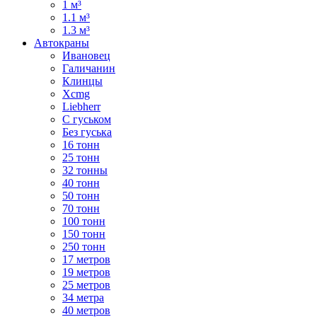
1 м³
1.1 м³
1.3 м³
Автокраны
Ивановец
Галичанин
Клинцы
Xcmg
Liebherr
С гуськом
Без гуська
16 тонн
25 тонн
32 тонны
40 тонн
50 тонн
70 тонн
100 тонн
150 тонн
250 тонн
17 метров
19 метров
25 метров
34 метра
40 метров