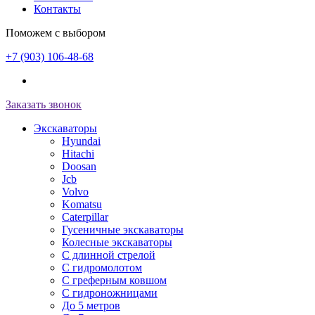
Контакты
Поможем с выбором
+7 (903) 106-48-68
Заказать звонок
Экскаваторы
Hyundai
Hitachi
Doosan
Jcb
Volvo
Komatsu
Caterpillar
Гусеничные экскаваторы
Колесные экскаваторы
С длинной стрелой
С гидромолотом
С греферным ковшом
С гидроножницами
До 5 метров