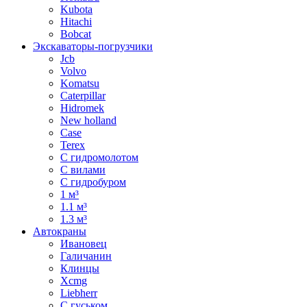
Kubota
Hitachi
Bobcat
Экскаваторы-погрузчики
Jcb
Volvo
Komatsu
Caterpillar
Hidromek
New holland
Case
Terex
С гидромолотом
С вилами
С гидробуром
1 м³
1.1 м³
1.3 м³
Автокраны
Ивановец
Галичанин
Клинцы
Xcmg
Liebherr
С гуськом