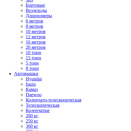
Бортовые
Вездеходы
Длинномеры
6 метров
8 метров
10 метров
12 метров
16 метров
20 метров
10 тонн
15 тонн
5 тонн
8 тонн
Автовышки
Hyundai
Isuzu
Камаз
Daewoo
Коленчато-телескопическая
Телескопическая
Коленчатые
200 кг
250 кг
300 кг