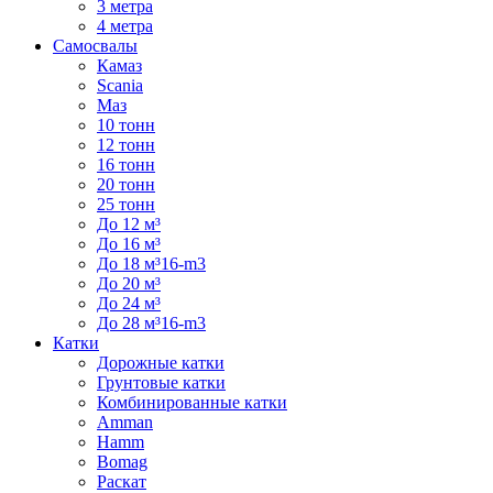
3 метра
4 метра
Самосвалы
Камаз
Scania
Маз
10 тонн
12 тонн
16 тонн
20 тонн
25 тонн
До 12 м³
До 16 м³
До 18 м³16-m3
До 20 м³
До 24 м³
До 28 м³16-m3
Катки
Дорожные катки
Грунтовые катки
Комбинированные катки
Amman
Hamm
Bomag
Раскат