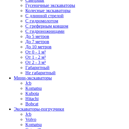
Caterpillar
Гусеничные экскаваторы
Колесные экскаваторы
С длинной стрелой
С гидромолотом
С греферным ковшом
С гидроножницами
До 5 метров
До 7 метров
До 10 метров
От 0 - 1 м³
От 1 - 2 м³
От 2 - 3 м³
Габаритный
Не габаритный
Мини-экскаваторы
Jcb
Komatsu
Kubota
Hitachi
Bobcat
Экскаваторы-погрузчики
Jcb
Volvo
Komatsu