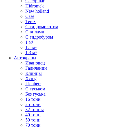
Caterpillar
Hidromek
New holland
Case
Terex
С гидромолотом
С вилами
С гидробуром
1 м³
1.1 м³
1.3 м³
Автокраны
Ивановец
Галичанин
Клинцы
Xcmg
Liebherr
С гуськом
Без гуська
16 тонн
25 тонн
32 тонны
40 тонн
50 тонн
70 тонн