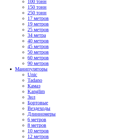
100 тонн
150 тонн
250 тонн
17 метров
19 метров
25 метров
34 метра
40 метров
45 метров
50 метров
60 метров
90 метров
Манипуляторы
Unic
Tadano
Камаз
Kanglim
Зил
Бортовые
Вездеходы
Длинномеры
6 метров
8 метров
10 метров
12 метров