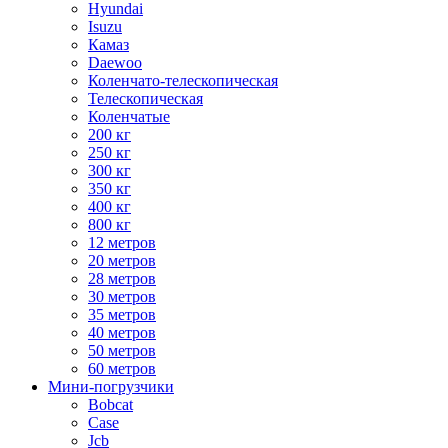
Hyundai
Isuzu
Камаз
Daewoo
Коленчато-телескопическая
Телескопическая
Коленчатые
200 кг
250 кг
300 кг
350 кг
400 кг
800 кг
12 метров
20 метров
28 метров
30 метров
35 метров
40 метров
50 метров
60 метров
Мини-погрузчики
Bobcat
Case
Jcb