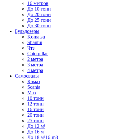
16 метров
До 10 тонн
До 20 тонн
До 25 тонн
До 30 тонн
Бульдозеры
Komatsu
Shantui
Чтз
Caterpillar
2 метра
3 метра
4 метра
Самосвалы
Камаз
Scania
Маз
10 тонн
12 тонн
16 тонн
20 тонн
25 тонн
До 12 м³
До 16 м³
До 18 м³16-m3