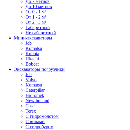
До 7 метров
До 10 метров
От 0 - 1 м³
От 1 - 2 м³
От 2 - 3 м³
Габаритный
Не габаритный
Мини-экскаваторы
Jcb
Komatsu
Kubota
Hitachi
Bobcat
Экскаваторы-погрузчики
Jcb
Volvo
Komatsu
Caterpillar
Hidromek
New holland
Case
Terex
С гидромолотом
С вилами
С гидробуром