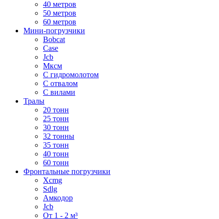
40 метров
50 метров
60 метров
Мини-погрузчики
Bobcat
Case
Jcb
Мксм
С гидромолотом
С отвалом
С вилами
Тралы
20 тонн
25 тонн
30 тонн
32 тонны
35 тонн
40 тонн
60 тонн
Фронтальные погрузчики
Xcmg
Sdlg
Амкодор
Jcb
От 1 - 2 м³