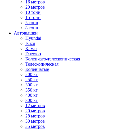
16 метров
20 метров
10 тонн
15 тонн
5 тонн
8 тонн
Автовышки
Hyundai
Isuzu
Камаз
Daewoo
Коленчато-телескопическая
Телескопическая
Коленчатые
200 кг
250 кг
300 кг
350 кг
400 кг
800 кг
12 метров
20 метров
28 метров
30 метров
35 метров