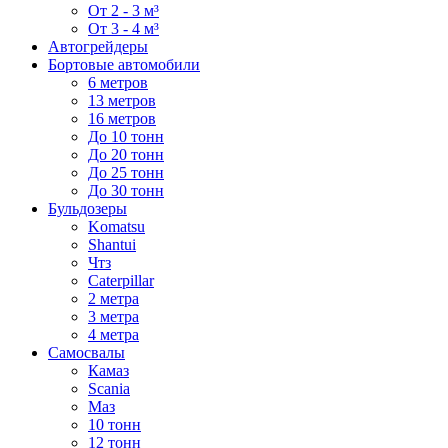
От 2 - 3 м³
От 3 - 4 м³
Автогрейдеры
Бортовые автомобили
6 метров
13 метров
16 метров
До 10 тонн
До 20 тонн
До 25 тонн
До 30 тонн
Бульдозеры
Komatsu
Shantui
Чтз
Caterpillar
2 метра
3 метра
4 метра
Самосвалы
Камаз
Scania
Маз
10 тонн
12 тонн