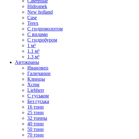
Caterpillar
Hidromek
New holland
Case
Terex
С гидромолотом
С вилами
С гидробуром
1 м³
1.1 м³
1.3 м³
Автокраны
Ивановец
Галичанин
Клинцы
Xcmg
Liebherr
С гуськом
Без гуська
16 тонн
25 тонн
32 тонны
40 тонн
50 тонн
70 тонн