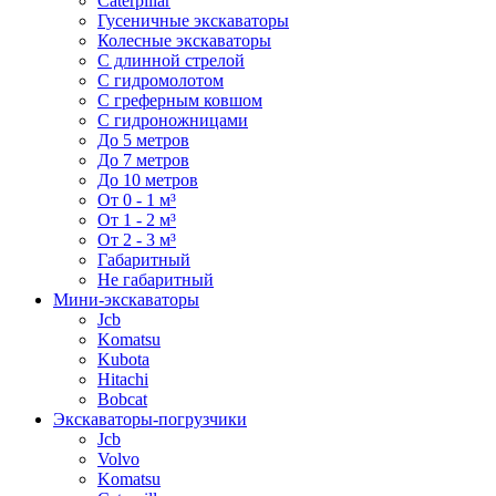
Caterpillar
Гусеничные экскаваторы
Колесные экскаваторы
С длинной стрелой
С гидромолотом
С греферным ковшом
С гидроножницами
До 5 метров
До 7 метров
До 10 метров
От 0 - 1 м³
От 1 - 2 м³
От 2 - 3 м³
Габаритный
Не габаритный
Мини-экскаваторы
Jcb
Komatsu
Kubota
Hitachi
Bobcat
Экскаваторы-погрузчики
Jcb
Volvo
Komatsu