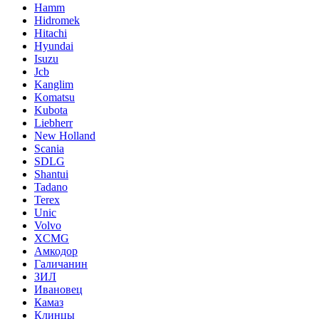
Hamm
Hidromek
Hitachi
Hyundai
Isuzu
Jcb
Kanglim
Komatsu
Kubota
Liebherr
New Holland
Scania
SDLG
Shantui
Tadano
Terex
Unic
Volvo
XCMG
Амкодор
Галичанин
ЗИЛ
Ивановец
Камаз
Клинцы