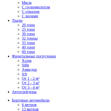
Мксм
С гидромолотом
С отвалом
С вилами
Тралы
20 тонн
25 тонн
30 тонн
32 тонны
35 тонн
40 тонн
60 тонн
Фронтальные погрузчики
Xcmg
Sdlg
Амкодор
Jcb
От 1 - 2 м³
От 2 - 3 м³
От 3 - 4 м³
Автогрейдеры
Бортовые автомобили
6 метров
13 метров