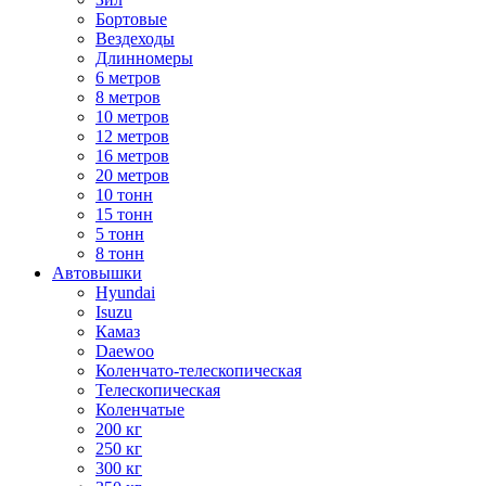
Бортовые
Вездеходы
Длинномеры
6 метров
8 метров
10 метров
12 метров
16 метров
20 метров
10 тонн
15 тонн
5 тонн
8 тонн
Автовышки
Hyundai
Isuzu
Камаз
Daewoo
Коленчато-телескопическая
Телескопическая
Коленчатые
200 кг
250 кг
300 кг