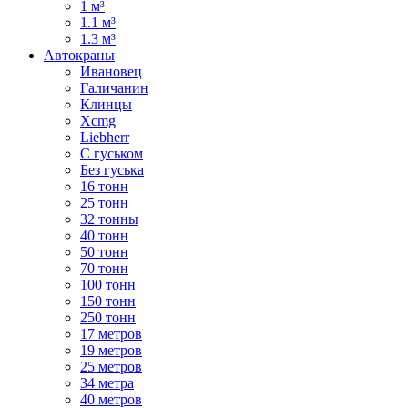
1 м³
1.1 м³
1.3 м³
Автокраны
Ивановец
Галичанин
Клинцы
Xcmg
Liebherr
С гуськом
Без гуська
16 тонн
25 тонн
32 тонны
40 тонн
50 тонн
70 тонн
100 тонн
150 тонн
250 тонн
17 метров
19 метров
25 метров
34 метра
40 метров