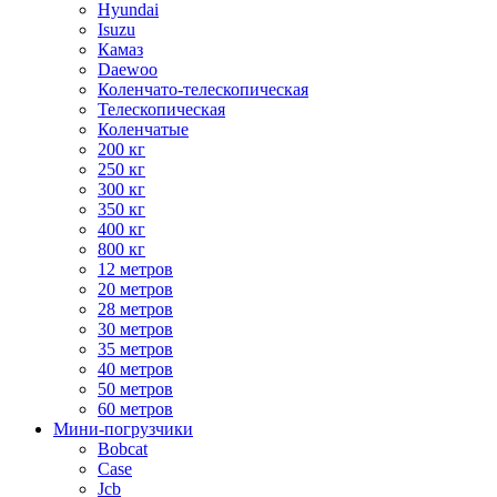
Hyundai
Isuzu
Камаз
Daewoo
Коленчато-телескопическая
Телескопическая
Коленчатые
200 кг
250 кг
300 кг
350 кг
400 кг
800 кг
12 метров
20 метров
28 метров
30 метров
35 метров
40 метров
50 метров
60 метров
Мини-погрузчики
Bobcat
Case
Jcb