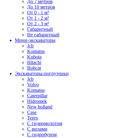
До 7 метров
До 10 метров
От 0 - 1 м³
От 1 - 2 м³
От 2 - 3 м³
Габаритный
Не габаритный
Мини-экскаваторы
Jcb
Komatsu
Kubota
Hitachi
Bobcat
Экскаваторы-погрузчики
Jcb
Volvo
Komatsu
Caterpillar
Hidromek
New holland
Case
Terex
С гидромолотом
С вилами
С гидробуром