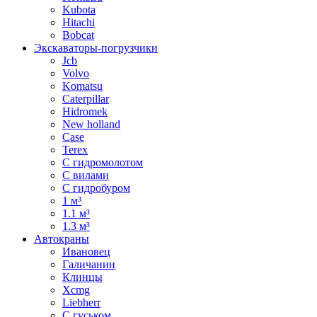
Kubota
Hitachi
Bobcat
Экскаваторы-погрузчики
Jcb
Volvo
Komatsu
Caterpillar
Hidromek
New holland
Case
Terex
С гидромолотом
С вилами
С гидробуром
1 м³
1.1 м³
1.3 м³
Автокраны
Ивановец
Галичанин
Клинцы
Xcmg
Liebherr
С гуськом