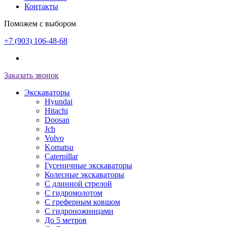
Контакты
Поможем с выбором
+7 (903) 106-48-68
Заказать звонок
Экскаваторы
Hyundai
Hitachi
Doosan
Jcb
Volvo
Komatsu
Caterpillar
Гусеничные экскаваторы
Колесные экскаваторы
С длинной стрелой
С гидромолотом
С греферным ковшом
С гидроножницами
До 5 метров