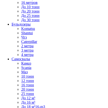
16 метров
До 10 тонн
До 20 тонн
До 25 тонн
До 30 тонн
Бульдозеры
Komatsu
Shantui
Чтз
Caterpillar
2 метра
3 метра
4 метра
Самосвалы
Камаз
Scania
Маз
10 тонн
12 тонн
16 тонн
20 тонн
25 тонн
До 12 м³
До 16 м³
До 18 м³16-m3