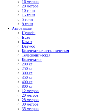
16 метров
20 метров
10 тонн
15 тонн
5 тонн
8 тонн
Автовышки
Hyundai
Isuzu
Камаз
Daewoo
Коленчато-телескопическая
Телескопическая
Коленчатые
200 кг
250 кг
300 кг
350 кг
400 кг
800 кг
12 метров
20 метров
28 метров
30 метров
35 метров