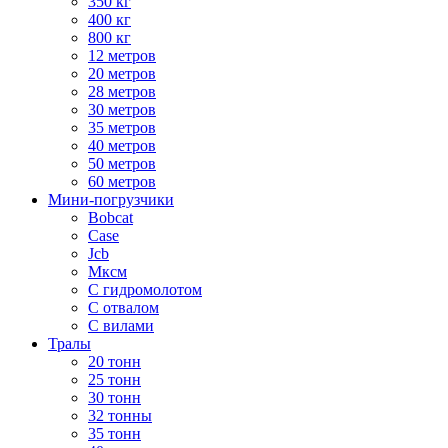
350 кг
400 кг
800 кг
12 метров
20 метров
28 метров
30 метров
35 метров
40 метров
50 метров
60 метров
Мини-погрузчики
Bobcat
Case
Jcb
Мксм
С гидромолотом
С отвалом
С вилами
Тралы
20 тонн
25 тонн
30 тонн
32 тонны
35 тонн