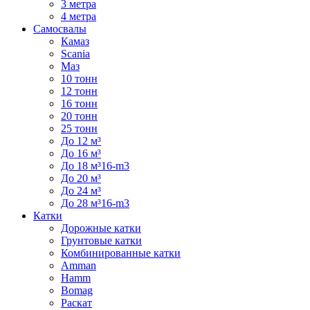
3 метра
4 метра
Самосвалы
Камаз
Scania
Маз
10 тонн
12 тонн
16 тонн
20 тонн
25 тонн
До 12 м³
До 16 м³
До 18 м³16-m3
До 20 м³
До 24 м³
До 28 м³16-m3
Катки
Дорожные катки
Грунтовые катки
Комбинированные катки
Amman
Hamm
Bomag
Раскат