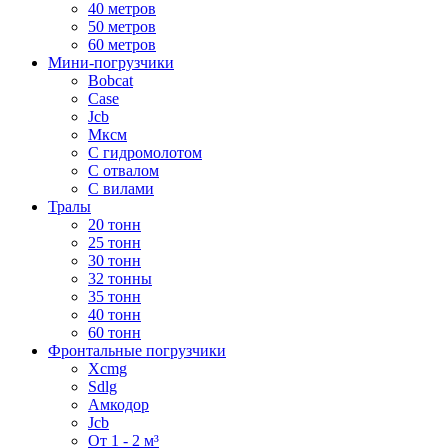
40 метров
50 метров
60 метров
Мини-погрузчики
Bobcat
Case
Jcb
Мксм
С гидромолотом
С отвалом
С вилами
Тралы
20 тонн
25 тонн
30 тонн
32 тонны
35 тонн
40 тонн
60 тонн
Фронтальные погрузчики
Xcmg
Sdlg
Амкодор
Jcb
От 1 - 2 м³