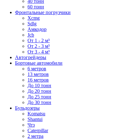
40 тонн
60 тонн
Фронтальные погрузчики
Xcmg
Sdlg
Амкодор
Jcb
От 1 - 2 м³
От 2 - 3 м³
От 3 - 4 м³
Автогрейдеры
Бортовые автомобили
6 метров
13 метров
16 метров
До 10 тонн
До 20 тонн
До 25 тонн
До 30 тонн
Бульдозеры
Komatsu
Shantui
Чтз
Caterpillar
2 метра