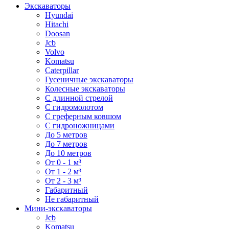
Экскаваторы
Hyundai
Hitachi
Doosan
Jcb
Volvo
Komatsu
Caterpillar
Гусеничные экскаваторы
Колесные экскаваторы
С длинной стрелой
С гидромолотом
С греферным ковшом
С гидроножницами
До 5 метров
До 7 метров
До 10 метров
От 0 - 1 м³
От 1 - 2 м³
От 2 - 3 м³
Габаритный
Не габаритный
Мини-экскаваторы
Jcb
Komatsu