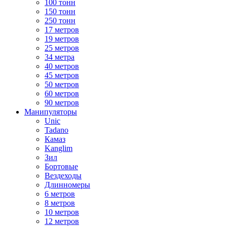
100 тонн
150 тонн
250 тонн
17 метров
19 метров
25 метров
34 метра
40 метров
45 метров
50 метров
60 метров
90 метров
Манипуляторы
Unic
Tadano
Камаз
Kanglim
Зил
Бортовые
Вездеходы
Длинномеры
6 метров
8 метров
10 метров
12 метров