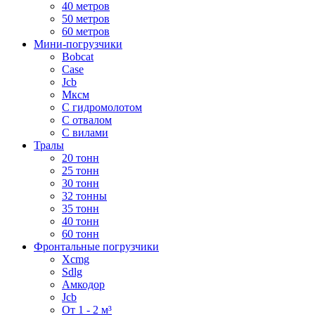
40 метров
50 метров
60 метров
Мини-погрузчики
Bobcat
Case
Jcb
Мксм
С гидромолотом
С отвалом
С вилами
Тралы
20 тонн
25 тонн
30 тонн
32 тонны
35 тонн
40 тонн
60 тонн
Фронтальные погрузчики
Xcmg
Sdlg
Амкодор
Jcb
От 1 - 2 м³