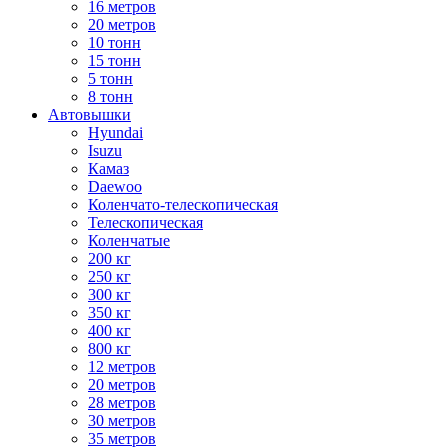
16 метров
20 метров
10 тонн
15 тонн
5 тонн
8 тонн
Автовышки
Hyundai
Isuzu
Камаз
Daewoo
Коленчато-телескопическая
Телескопическая
Коленчатые
200 кг
250 кг
300 кг
350 кг
400 кг
800 кг
12 метров
20 метров
28 метров
30 метров
35 метров