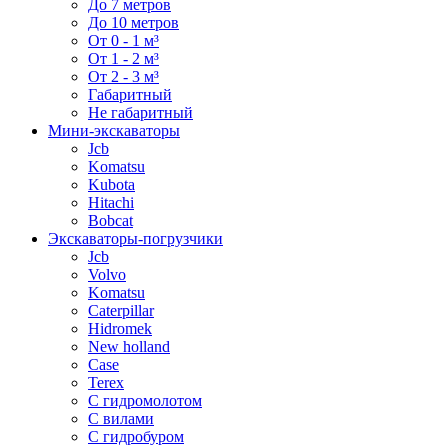
До 7 метров
До 10 метров
От 0 - 1 м³
От 1 - 2 м³
От 2 - 3 м³
Габаритный
Не габаритный
Мини-экскаваторы
Jcb
Komatsu
Kubota
Hitachi
Bobcat
Экскаваторы-погрузчики
Jcb
Volvo
Komatsu
Caterpillar
Hidromek
New holland
Case
Terex
С гидромолотом
С вилами
С гидробуром