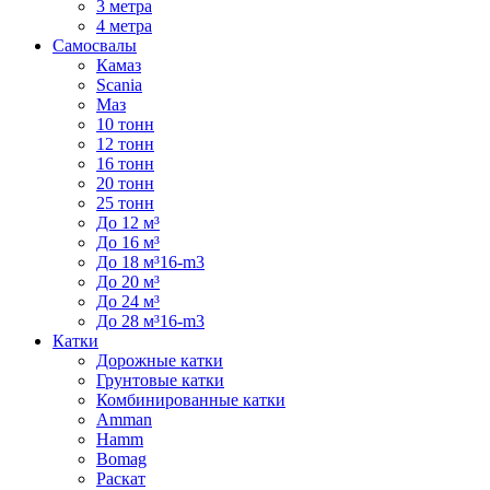
3 метра
4 метра
Самосвалы
Камаз
Scania
Маз
10 тонн
12 тонн
16 тонн
20 тонн
25 тонн
До 12 м³
До 16 м³
До 18 м³16-m3
До 20 м³
До 24 м³
До 28 м³16-m3
Катки
Дорожные катки
Грунтовые катки
Комбинированные катки
Amman
Hamm
Bomag
Раскат