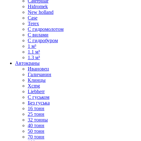
Caterpillar
Hidromek
New holland
Case
Terex
С гидромолотом
С вилами
С гидробуром
1 м³
1.1 м³
1.3 м³
Автокраны
Ивановец
Галичанин
Клинцы
Xcmg
Liebherr
С гуськом
Без гуська
16 тонн
25 тонн
32 тонны
40 тонн
50 тонн
70 тонн