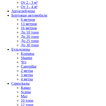
От 2 - 3 м³
От 3 - 4 м³
Автогрейдеры
Бортовые автомобили
6 метров
13 метров
16 метров
До 10 тонн
До 20 тонн
До 25 тонн
До 30 тонн
Бульдозеры
Komatsu
Shantui
Чтз
Caterpillar
2 метра
3 метра
4 метра
Самосвалы
Камаз
Scania
Маз
10 тонн
12 тонн