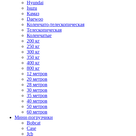
Hyundai
Isuzu
Камаз
Daewoo
Коленчато-телескопическая
Телескопическая
Коленчатые
200 кг
250 кг
300 кг
350 кг
400 кг
800 кг
12 метров
20 метров
28 метров
30 метров
35 метров
40 метров
50 метров
60 метров
Мини-погрузчики
Bobcat
Case
Jcb