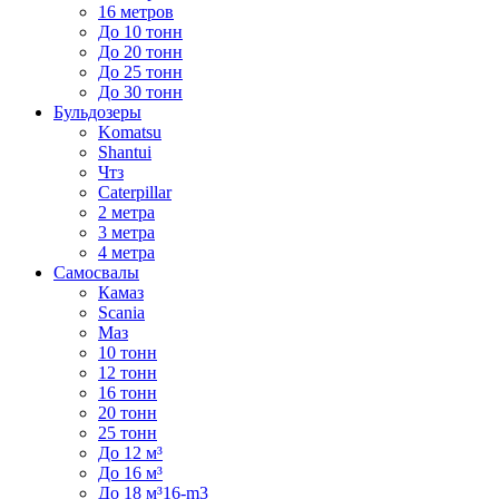
16 метров
До 10 тонн
До 20 тонн
До 25 тонн
До 30 тонн
Бульдозеры
Komatsu
Shantui
Чтз
Caterpillar
2 метра
3 метра
4 метра
Самосвалы
Камаз
Scania
Маз
10 тонн
12 тонн
16 тонн
20 тонн
25 тонн
До 12 м³
До 16 м³
До 18 м³16-m3