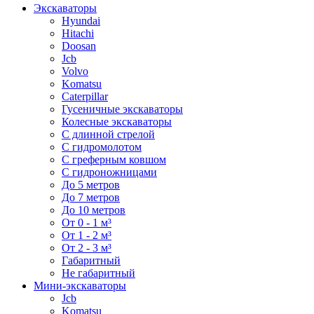
Экскаваторы
Hyundai
Hitachi
Doosan
Jcb
Volvo
Komatsu
Caterpillar
Гусеничные экскаваторы
Колесные экскаваторы
С длинной стрелой
С гидромолотом
С греферным ковшом
С гидроножницами
До 5 метров
До 7 метров
До 10 метров
От 0 - 1 м³
От 1 - 2 м³
От 2 - 3 м³
Габаритный
Не габаритный
Мини-экскаваторы
Jcb
Komatsu