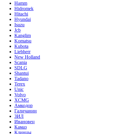
Hamm
Hidromek
Hitachi
Hyundai
Isuzu
Jcb
Kanglim
Komatsu
Kubota
Liebherr
New Holland
Scania
SDLG
Shantui
Tadano
Terex
Unic
Volvo
XCMG
Амкодор
Галичанин
ЗИЛ
Ивановец
Камаз
Клинцы