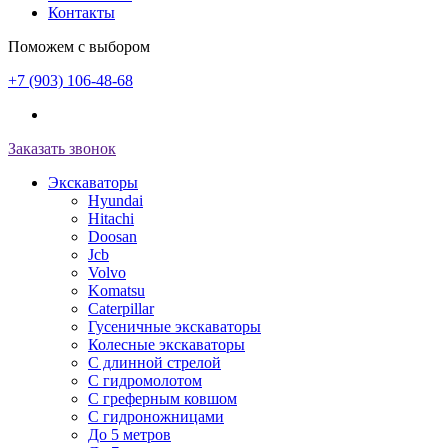
Контакты
Поможем с выбором
+7 (903) 106-48-68
Заказать звонок
Экскаваторы
Hyundai
Hitachi
Doosan
Jcb
Volvo
Komatsu
Caterpillar
Гусеничные экскаваторы
Колесные экскаваторы
С длинной стрелой
С гидромолотом
С греферным ковшом
С гидроножницами
До 5 метров