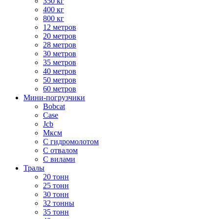
350 кг
400 кг
800 кг
12 метров
20 метров
28 метров
30 метров
35 метров
40 метров
50 метров
60 метров
Мини-погрузчики
Bobcat
Case
Jcb
Мксм
С гидромолотом
С отвалом
С вилами
Тралы
20 тонн
25 тонн
30 тонн
32 тонны
35 тонн