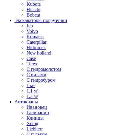
Kubota
Hitachi
Bobcat
Экскаваторы-погрузчики
Jcb
Volvo
Komatsu
Caterpillar
Hidromek
New holland
Case
Terex
С гидромолотом
С вилами
С гидробуром
1 м³
1.1 м³
1.3 м³
Автокраны
Ивановец
Галичанин
Клинцы
Xcmg
Liebherr
С гуськом