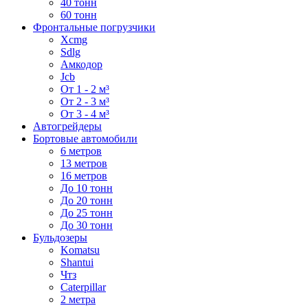
40 тонн
60 тонн
Фронтальные погрузчики
Xcmg
Sdlg
Амкодор
Jcb
От 1 - 2 м³
От 2 - 3 м³
От 3 - 4 м³
Автогрейдеры
Бортовые автомобили
6 метров
13 метров
16 метров
До 10 тонн
До 20 тонн
До 25 тонн
До 30 тонн
Бульдозеры
Komatsu
Shantui
Чтз
Caterpillar
2 метра