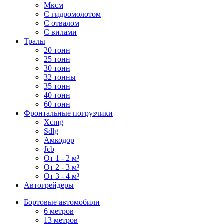
Мксм
С гидромолотом
С отвалом
С вилами
Тралы
20 тонн
25 тонн
30 тонн
32 тонны
35 тонн
40 тонн
60 тонн
Фронтальные погрузчики
Xcmg
Sdlg
Амкодор
Jcb
От 1 - 2 м³
От 2 - 3 м³
От 3 - 4 м³
Автогрейдеры
Бортовые автомобили
6 метров
13 метров