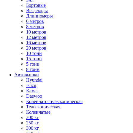
Бортовые
Вездеходы
Длинномеры
6 метров
8 метров
10 метров
12 метров
16 метров
20 метров
10 тонн
15 тонн
5 тонн
8 тонн
Автовышки
Hyundai
Isuzu
Камаз
Daewoo
Коленчато-телескопическая
Телескопическая
Коленчатые
200 кг
250 кг
300 кг