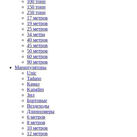
100 тонн
150 тонн
250 тонн
17 метров
19 метров
25 метров
34 метра
40 метров
45 метров
50 метров
60 метров
90 метров
Манипуляторы
Unic
Tadano
Камаз
Kanglim
Зил
Бортовые
Вездеходы
Длинномеры
6 метров
8 метров
10 метров
12 метров