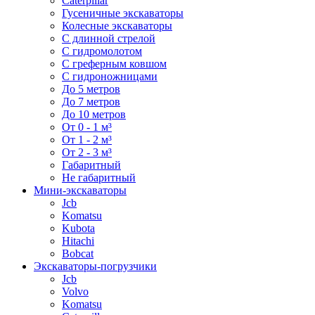
Caterpillar
Гусеничные экскаваторы
Колесные экскаваторы
С длинной стрелой
С гидромолотом
С греферным ковшом
С гидроножницами
До 5 метров
До 7 метров
До 10 метров
От 0 - 1 м³
От 1 - 2 м³
От 2 - 3 м³
Габаритный
Не габаритный
Мини-экскаваторы
Jcb
Komatsu
Kubota
Hitachi
Bobcat
Экскаваторы-погрузчики
Jcb
Volvo
Komatsu