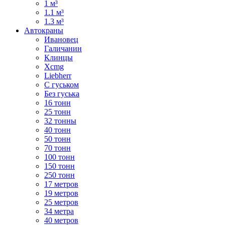
1 м³
1.1 м³
1.3 м³
Автокраны
Ивановец
Галичанин
Клинцы
Xcmg
Liebherr
С гуськом
Без гуська
16 тонн
25 тонн
32 тонны
40 тонн
50 тонн
70 тонн
100 тонн
150 тонн
250 тонн
17 метров
19 метров
25 метров
34 метра
40 метров