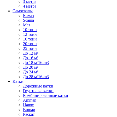
3 метра
4 метра
Самосвалы
Камаз
Scania
Маз
10 тонн
12 тонн
16 тонн
20 тонн
25 тонн
До 12 м³
До 16 м³
До 18 м³16-m3
До 20 м³
До 24 м³
До 28 м³16-m3
Катки
Дорожные катки
Грунтовые катки
Комбинированные катки
Amman
Hamm
Bomag
Раскат