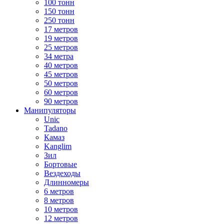
100 тонн
150 тонн
250 тонн
17 метров
19 метров
25 метров
34 метра
40 метров
45 метров
50 метров
60 метров
90 метров
Манипуляторы
Unic
Tadano
Камаз
Kanglim
Зил
Бортовые
Вездеходы
Длинномеры
6 метров
8 метров
10 метров
12 метров