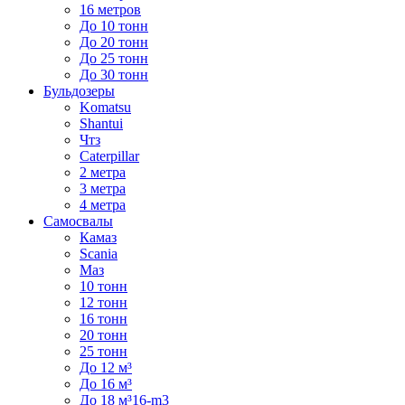
16 метров
До 10 тонн
До 20 тонн
До 25 тонн
До 30 тонн
Бульдозеры
Komatsu
Shantui
Чтз
Caterpillar
2 метра
3 метра
4 метра
Самосвалы
Камаз
Scania
Маз
10 тонн
12 тонн
16 тонн
20 тонн
25 тонн
До 12 м³
До 16 м³
До 18 м³16-m3