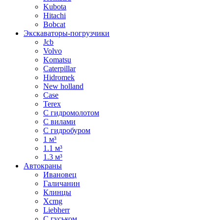
Kubota
Hitachi
Bobcat
Экскаваторы-погрузчики
Jcb
Volvo
Komatsu
Caterpillar
Hidromek
New holland
Case
Terex
С гидромолотом
С вилами
С гидробуром
1 м³
1.1 м³
1.3 м³
Автокраны
Ивановец
Галичанин
Клинцы
Xcmg
Liebherr
С гуськом