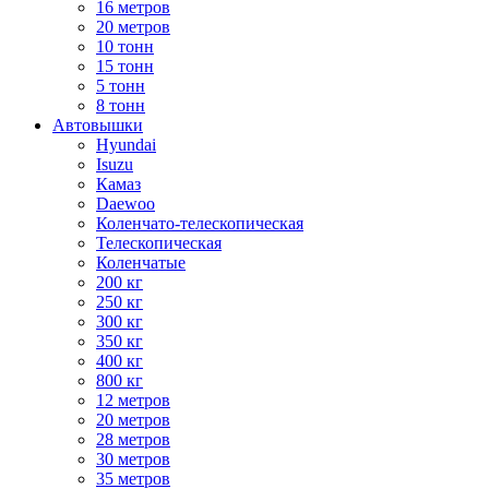
16 метров
20 метров
10 тонн
15 тонн
5 тонн
8 тонн
Автовышки
Hyundai
Isuzu
Камаз
Daewoo
Коленчато-телескопическая
Телескопическая
Коленчатые
200 кг
250 кг
300 кг
350 кг
400 кг
800 кг
12 метров
20 метров
28 метров
30 метров
35 метров