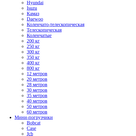
Hyundai
Isuzu
Камаз
Daewoo
Коленчато-телескопическая
Телескопическая
Коленчатые
200 кг
250 кг
300 кг
350 кг
400 кг
800 кг
12 метров
20 метров
28 метров
30 метров
35 метров
40 метров
50 метров
60 метров
Мини-погрузчики
Bobcat
Case
Jcb