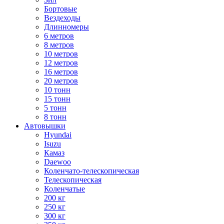
Бортовые
Вездеходы
Длинномеры
6 метров
8 метров
10 метров
12 метров
16 метров
20 метров
10 тонн
15 тонн
5 тонн
8 тонн
Автовышки
Hyundai
Isuzu
Камаз
Daewoo
Коленчато-телескопическая
Телескопическая
Коленчатые
200 кг
250 кг
300 кг