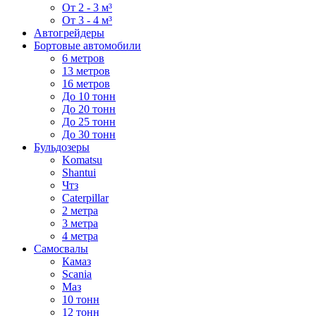
От 2 - 3 м³
От 3 - 4 м³
Автогрейдеры
Бортовые автомобили
6 метров
13 метров
16 метров
До 10 тонн
До 20 тонн
До 25 тонн
До 30 тонн
Бульдозеры
Komatsu
Shantui
Чтз
Caterpillar
2 метра
3 метра
4 метра
Самосвалы
Камаз
Scania
Маз
10 тонн
12 тонн