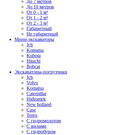
До 7 метров
До 10 метров
От 0 - 1 м³
От 1 - 2 м³
От 2 - 3 м³
Габаритный
Не габаритный
Мини-экскаваторы
Jcb
Komatsu
Kubota
Hitachi
Bobcat
Экскаваторы-погрузчики
Jcb
Volvo
Komatsu
Caterpillar
Hidromek
New holland
Case
Terex
С гидромолотом
С вилами
С гидробуром