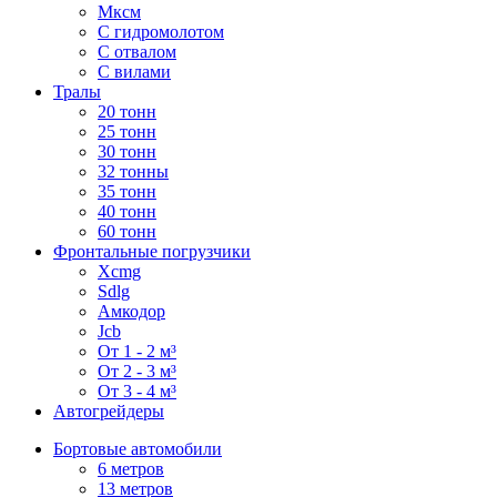
Мксм
С гидромолотом
С отвалом
С вилами
Тралы
20 тонн
25 тонн
30 тонн
32 тонны
35 тонн
40 тонн
60 тонн
Фронтальные погрузчики
Xcmg
Sdlg
Амкодор
Jcb
От 1 - 2 м³
От 2 - 3 м³
От 3 - 4 м³
Автогрейдеры
Бортовые автомобили
6 метров
13 метров