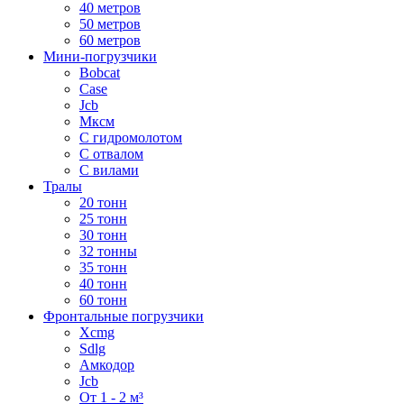
40 метров
50 метров
60 метров
Мини-погрузчики
Bobcat
Case
Jcb
Мксм
С гидромолотом
С отвалом
С вилами
Тралы
20 тонн
25 тонн
30 тонн
32 тонны
35 тонн
40 тонн
60 тонн
Фронтальные погрузчики
Xcmg
Sdlg
Амкодор
Jcb
От 1 - 2 м³