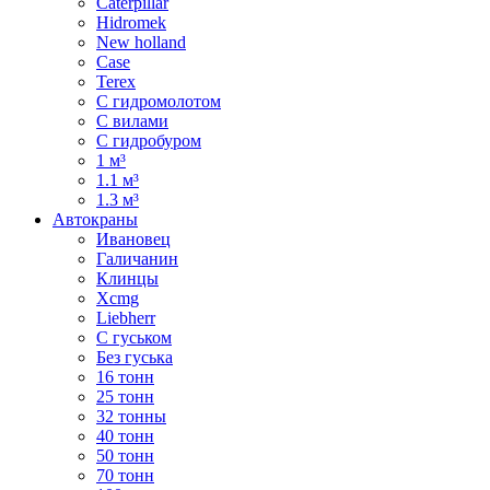
Caterpillar
Hidromek
New holland
Case
Terex
С гидромолотом
С вилами
С гидробуром
1 м³
1.1 м³
1.3 м³
Автокраны
Ивановец
Галичанин
Клинцы
Xcmg
Liebherr
С гуськом
Без гуська
16 тонн
25 тонн
32 тонны
40 тонн
50 тонн
70 тонн