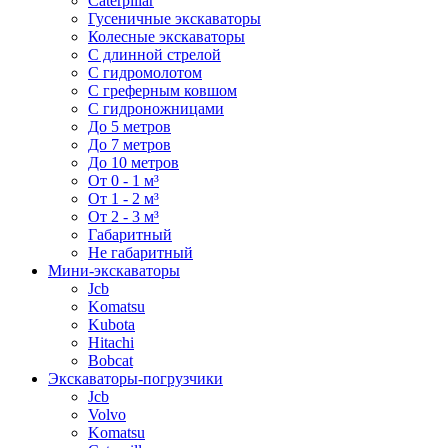
Caterpillar
Гусеничные экскаваторы
Колесные экскаваторы
С длинной стрелой
С гидромолотом
С греферным ковшом
С гидроножницами
До 5 метров
До 7 метров
До 10 метров
От 0 - 1 м³
От 1 - 2 м³
От 2 - 3 м³
Габаритный
Не габаритный
Мини-экскаваторы
Jcb
Komatsu
Kubota
Hitachi
Bobcat
Экскаваторы-погрузчики
Jcb
Volvo
Komatsu