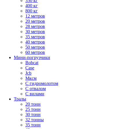
350 кг
400 кг
800 кг
12 метров
20 метров
28 метров
30 метров
35 метров
40 метров
50 метров
60 метров
Мини-погрузчики
Bobcat
Case
Jcb
Мксм
С гидромолотом
С отвалом
С вилами
Тралы
20 тонн
25 тонн
30 тонн
32 тонны
35 тонн