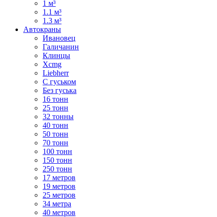
1 м³
1.1 м³
1.3 м³
Автокраны
Ивановец
Галичанин
Клинцы
Xcmg
Liebherr
С гуськом
Без гуська
16 тонн
25 тонн
32 тонны
40 тонн
50 тонн
70 тонн
100 тонн
150 тонн
250 тонн
17 метров
19 метров
25 метров
34 метра
40 метров