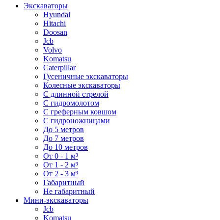
Экскаваторы
Hyundai
Hitachi
Doosan
Jcb
Volvo
Komatsu
Caterpillar
Гусеничные экскаваторы
Колесные экскаваторы
С длинной стрелой
С гидромолотом
С греферным ковшом
С гидроножницами
До 5 метров
До 7 метров
До 10 метров
От 0 - 1 м³
От 1 - 2 м³
От 2 - 3 м³
Габаритный
Не габаритный
Мини-экскаваторы
Jcb
Komatsu