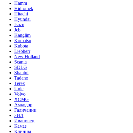
Hamm
Hidromek
Hitachi
Hyundai
Isuzu
Jcb
Kanglim
Komatsu
Kubota
Liebherr
New Holland
Scania
SDLG
Shantui
Tadano
Terex
Unic
Volvo
XCMG
Амкодор
Галичанин
ЗИЛ
Ивановец
Камаз
Клинцы