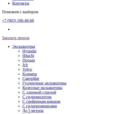
Контакты
Поможем с выбором
+7 (903) 106-48-68
Заказать звонок
Экскаваторы
Hyundai
Hitachi
Doosan
Jcb
Volvo
Komatsu
Caterpillar
Гусеничные экскаваторы
Колесные экскаваторы
С длинной стрелой
С гидромолотом
С греферным ковшом
С гидроножницами
До 5 метров