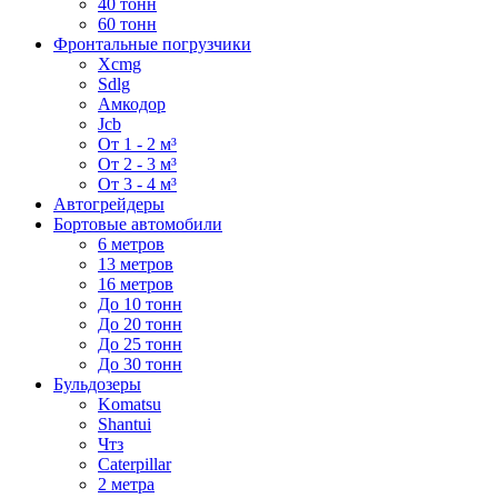
40 тонн
60 тонн
Фронтальные погрузчики
Xcmg
Sdlg
Амкодор
Jcb
От 1 - 2 м³
От 2 - 3 м³
От 3 - 4 м³
Автогрейдеры
Бортовые автомобили
6 метров
13 метров
16 метров
До 10 тонн
До 20 тонн
До 25 тонн
До 30 тонн
Бульдозеры
Komatsu
Shantui
Чтз
Caterpillar
2 метра