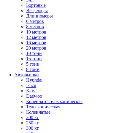
Бортовые
Вездеходы
Длинномеры
6 метров
8 метров
10 метров
12 метров
16 метров
20 метров
10 тонн
15 тонн
5 тонн
8 тонн
Автовышки
Hyundai
Isuzu
Камаз
Daewoo
Коленчато-телескопическая
Телескопическая
Коленчатые
200 кг
250 кг
300 кг