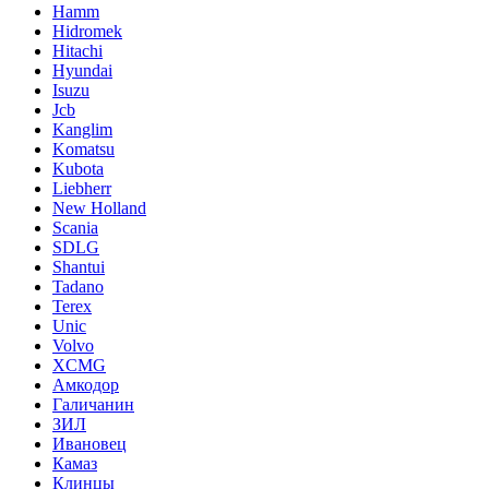
Hamm
Hidromek
Hitachi
Hyundai
Isuzu
Jcb
Kanglim
Komatsu
Kubota
Liebherr
New Holland
Scania
SDLG
Shantui
Tadano
Terex
Unic
Volvo
XCMG
Амкодор
Галичанин
ЗИЛ
Ивановец
Камаз
Клинцы