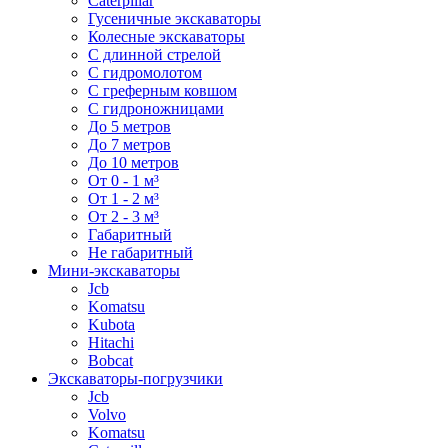
Caterpillar
Гусеничные экскаваторы
Колесные экскаваторы
С длинной стрелой
С гидромолотом
С греферным ковшом
С гидроножницами
До 5 метров
До 7 метров
До 10 метров
От 0 - 1 м³
От 1 - 2 м³
От 2 - 3 м³
Габаритный
Не габаритный
Мини-экскаваторы
Jcb
Komatsu
Kubota
Hitachi
Bobcat
Экскаваторы-погрузчики
Jcb
Volvo
Komatsu