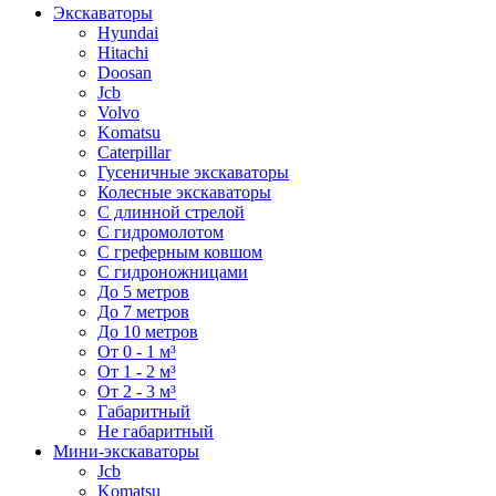
Экскаваторы
Hyundai
Hitachi
Doosan
Jcb
Volvo
Komatsu
Caterpillar
Гусеничные экскаваторы
Колесные экскаваторы
С длинной стрелой
С гидромолотом
С греферным ковшом
С гидроножницами
До 5 метров
До 7 метров
До 10 метров
От 0 - 1 м³
От 1 - 2 м³
От 2 - 3 м³
Габаритный
Не габаритный
Мини-экскаваторы
Jcb
Komatsu