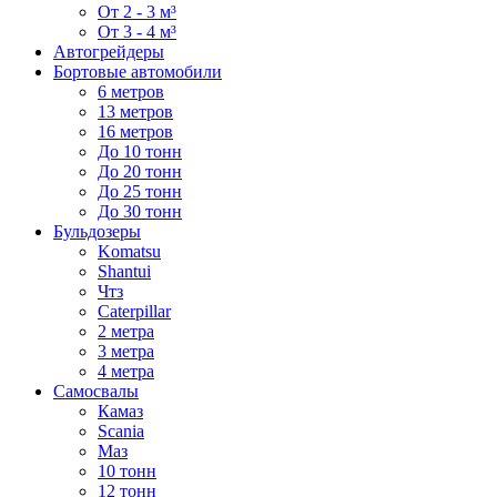
От 2 - 3 м³
От 3 - 4 м³
Автогрейдеры
Бортовые автомобили
6 метров
13 метров
16 метров
До 10 тонн
До 20 тонн
До 25 тонн
До 30 тонн
Бульдозеры
Komatsu
Shantui
Чтз
Caterpillar
2 метра
3 метра
4 метра
Самосвалы
Камаз
Scania
Маз
10 тонн
12 тонн