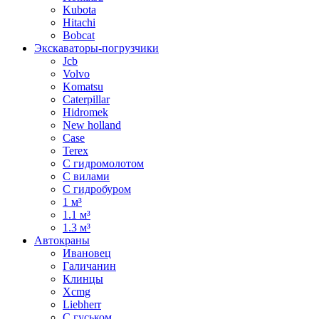
Kubota
Hitachi
Bobcat
Экскаваторы-погрузчики
Jcb
Volvo
Komatsu
Caterpillar
Hidromek
New holland
Case
Terex
С гидромолотом
С вилами
С гидробуром
1 м³
1.1 м³
1.3 м³
Автокраны
Ивановец
Галичанин
Клинцы
Xcmg
Liebherr
С гуськом