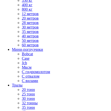
350 кг
400 кг
800 кг
12 метров
20 метров
28 метров
30 метров
35 метров
40 метров
50 метров
60 метров
Мини-погрузчики
Bobcat
Case
Jcb
Мксм
С гидромолотом
С отвалом
С вилами
Тралы
20 тонн
25 тонн
30 тонн
32 тонны
35 тонн