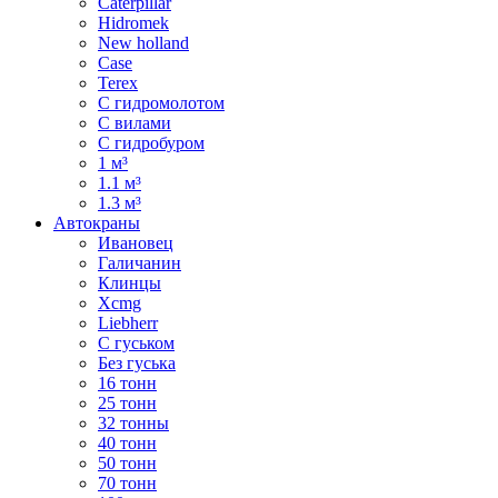
Caterpillar
Hidromek
New holland
Case
Terex
С гидромолотом
С вилами
С гидробуром
1 м³
1.1 м³
1.3 м³
Автокраны
Ивановец
Галичанин
Клинцы
Xcmg
Liebherr
С гуськом
Без гуська
16 тонн
25 тонн
32 тонны
40 тонн
50 тонн
70 тонн