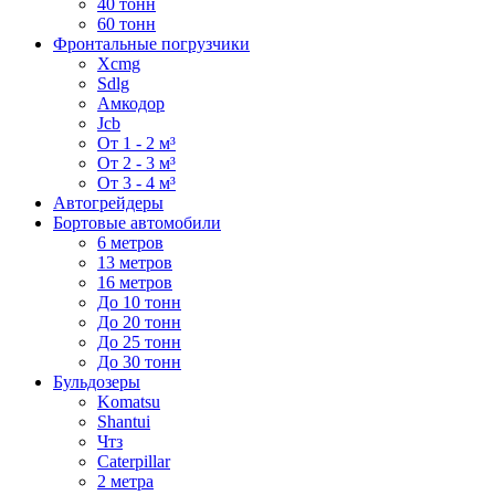
40 тонн
60 тонн
Фронтальные погрузчики
Xcmg
Sdlg
Амкодор
Jcb
От 1 - 2 м³
От 2 - 3 м³
От 3 - 4 м³
Автогрейдеры
Бортовые автомобили
6 метров
13 метров
16 метров
До 10 тонн
До 20 тонн
До 25 тонн
До 30 тонн
Бульдозеры
Komatsu
Shantui
Чтз
Caterpillar
2 метра