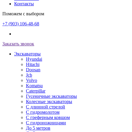
Контакты
Поможем с выбором
+7 (903) 106-48-68
Заказать звонок
Экскаваторы
Hyundai
Hitachi
Doosan
Jcb
Volvo
Komatsu
Caterpillar
Гусеничные экскаваторы
Колесные экскаваторы
С длинной стрелой
С гидромолотом
С греферным ковшом
С гидроножницами
До 5 метров