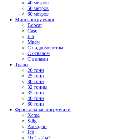
40 метров
50 метров
60 метров
Мини-погрузчики
Bobcat
Case
Jcb
Мксм
С гидромолотом
С отвалом
С вилами
Тралы
20 тонн
25 тонн
30 тонн
32 тонны
35 тонн
40 тонн
60 тонн
Фронтальные погрузчики
Xcmg
Sdlg
Амкодор
Jcb
От 1 - 2 м³