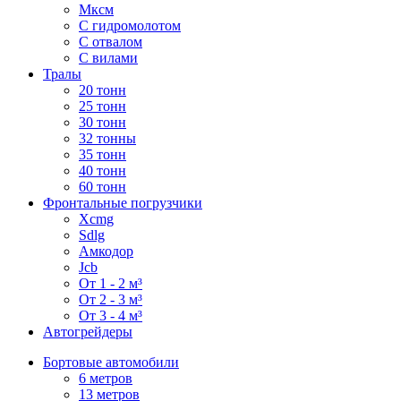
Мксм
С гидромолотом
С отвалом
С вилами
Тралы
20 тонн
25 тонн
30 тонн
32 тонны
35 тонн
40 тонн
60 тонн
Фронтальные погрузчики
Xcmg
Sdlg
Амкодор
Jcb
От 1 - 2 м³
От 2 - 3 м³
От 3 - 4 м³
Автогрейдеры
Бортовые автомобили
6 метров
13 метров