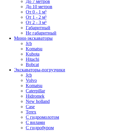
До 7 метров
До 10 метров
От 0 - 1 м³
От 1 - 2 м³
От 2 - 3 м³
Габаритный
Не габаритный
Мини-экскаваторы
Jcb
Komatsu
Kubota
Hitachi
Bobcat
Экскаваторы-погрузчики
Jcb
Volvo
Komatsu
Caterpillar
Hidromek
New holland
Case
Terex
С гидромолотом
С вилами
С гидробуром