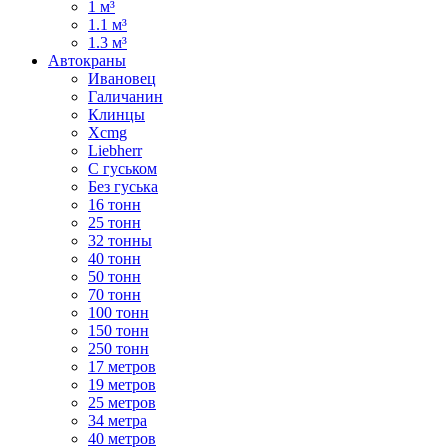
1 м³
1.1 м³
1.3 м³
Автокраны
Ивановец
Галичанин
Клинцы
Xcmg
Liebherr
С гуськом
Без гуська
16 тонн
25 тонн
32 тонны
40 тонн
50 тонн
70 тонн
100 тонн
150 тонн
250 тонн
17 метров
19 метров
25 метров
34 метра
40 метров