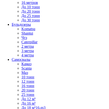
16 метров
До 10 тонн
До 20 тонн
До 25 тонн
До 30 тонн
Бульдозеры
Komatsu
Shantui
Чтз
Caterpillar
2 метра
3 метра
4 метра
Самосвалы
Камаз
Scania
Маз
10 тонн
12 тонн
16 тонн
20 тонн
25 тонн
До 12 м³
До 16 м³
До 18 м³16-m3