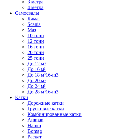
3 метра
4 метра
Самосвалы
Камаз
Scania
Маз
10 тонн
12 тонн
16 тонн
20 тонн
25 тонн
До 12 м³
До 16 м³
До 18 м³16-m3
До 20 м³
До 24 м³
До 28 м³16-m3
Катки
Дорожные катки
Грунтовые катки
Комбинированные катки
Amman
Hamm
Bomag
Раскат