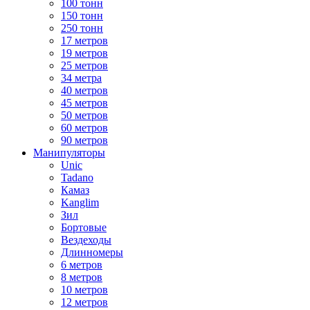
100 тонн
150 тонн
250 тонн
17 метров
19 метров
25 метров
34 метра
40 метров
45 метров
50 метров
60 метров
90 метров
Манипуляторы
Unic
Tadano
Камаз
Kanglim
Зил
Бортовые
Вездеходы
Длинномеры
6 метров
8 метров
10 метров
12 метров