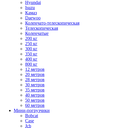
Hyundai
Isuzu
Камаз
Daewoo
Коленчато-телескопическая
Телескопическая
Коленчатые
200 кг
250 кг
300 кг
350 кг
400 кг
800 кг
12 метров
20 метров
28 метров
30 метров
35 метров
40 метров
50 метров
60 метров
Мини-погрузчики
Bobcat
Case
Jcb