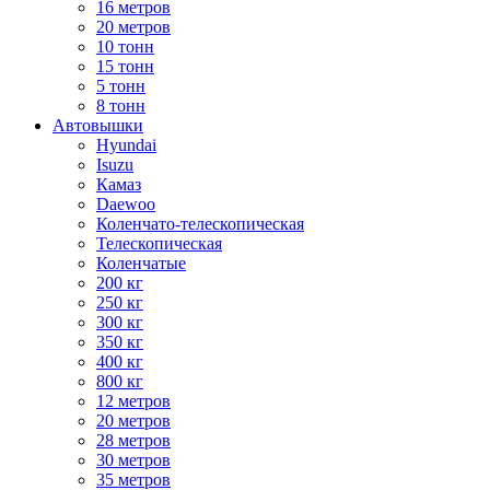
16 метров
20 метров
10 тонн
15 тонн
5 тонн
8 тонн
Автовышки
Hyundai
Isuzu
Камаз
Daewoo
Коленчато-телескопическая
Телескопическая
Коленчатые
200 кг
250 кг
300 кг
350 кг
400 кг
800 кг
12 метров
20 метров
28 метров
30 метров
35 метров