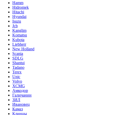
Hamm
Hidromek
Hitachi
Hyundai
Isuzu
Jcb
Kanglim
Komatsu
Kubota
Liebherr
New Holland
Scania
SDLG
Shantui
Tadano
Terex
Unic
Volvo
XCMG
Амкодор
Галичанин
ЗИЛ
Ивановец
Камаз
Клинцы