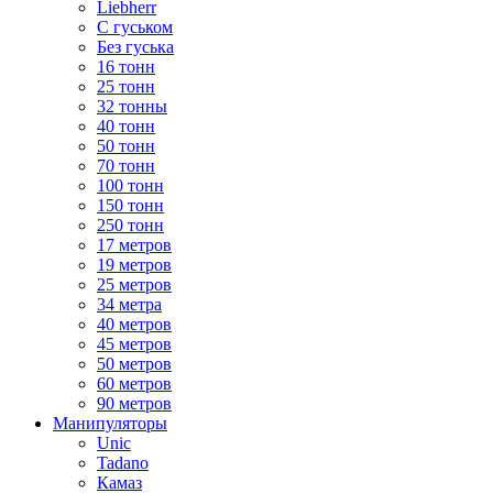
Liebherr
С гуськом
Без гуська
16 тонн
25 тонн
32 тонны
40 тонн
50 тонн
70 тонн
100 тонн
150 тонн
250 тонн
17 метров
19 метров
25 метров
34 метра
40 метров
45 метров
50 метров
60 метров
90 метров
Манипуляторы
Unic
Tadano
Камаз