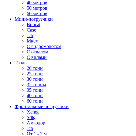
40 метров
50 метров
60 метров
Мини-погрузчики
Bobcat
Case
Jcb
Мксм
С гидромолотом
С отвалом
С вилами
Тралы
20 тонн
25 тонн
30 тонн
32 тонны
35 тонн
40 тонн
60 тонн
Фронтальные погрузчики
Xcmg
Sdlg
Амкодор
Jcb
От 1 - 2 м³