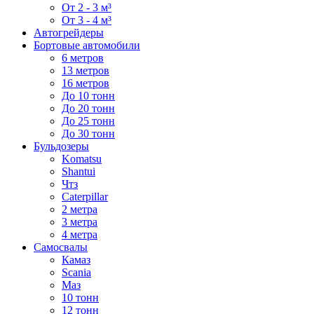
От 2 - 3 м³
От 3 - 4 м³
Автогрейдеры
Бортовые автомобили
6 метров
13 метров
16 метров
До 10 тонн
До 20 тонн
До 25 тонн
До 30 тонн
Бульдозеры
Komatsu
Shantui
Чтз
Caterpillar
2 метра
3 метра
4 метра
Самосвалы
Камаз
Scania
Маз
10 тонн
12 тонн