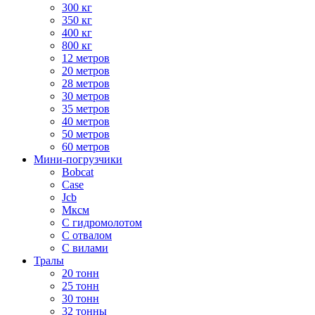
300 кг
350 кг
400 кг
800 кг
12 метров
20 метров
28 метров
30 метров
35 метров
40 метров
50 метров
60 метров
Мини-погрузчики
Bobcat
Case
Jcb
Мксм
С гидромолотом
С отвалом
С вилами
Тралы
20 тонн
25 тонн
30 тонн
32 тонны