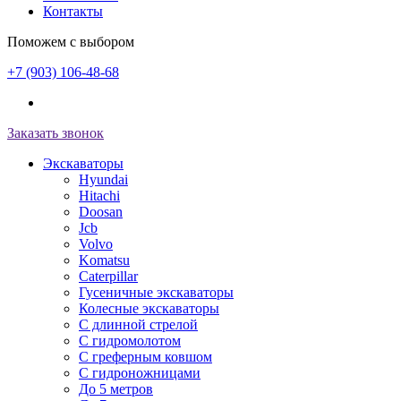
Контакты
Поможем с выбором
+7 (903) 106-48-68
Заказать звонок
Экскаваторы
Hyundai
Hitachi
Doosan
Jcb
Volvo
Komatsu
Caterpillar
Гусеничные экскаваторы
Колесные экскаваторы
С длинной стрелой
С гидромолотом
С греферным ковшом
С гидроножницами
До 5 метров