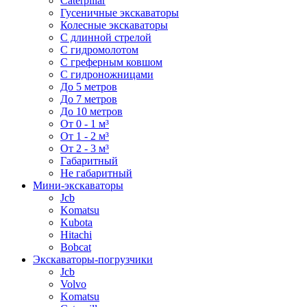
Caterpillar
Гусеничные экскаваторы
Колесные экскаваторы
С длинной стрелой
С гидромолотом
С греферным ковшом
С гидроножницами
До 5 метров
До 7 метров
До 10 метров
От 0 - 1 м³
От 1 - 2 м³
От 2 - 3 м³
Габаритный
Не габаритный
Мини-экскаваторы
Jcb
Komatsu
Kubota
Hitachi
Bobcat
Экскаваторы-погрузчики
Jcb
Volvo
Komatsu