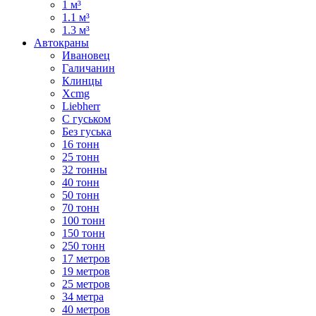
1 м³
1.1 м³
1.3 м³
Автокраны
Ивановец
Галичанин
Клинцы
Xcmg
Liebherr
С гуськом
Без гуська
16 тонн
25 тонн
32 тонны
40 тонн
50 тонн
70 тонн
100 тонн
150 тонн
250 тонн
17 метров
19 метров
25 метров
34 метра
40 метров