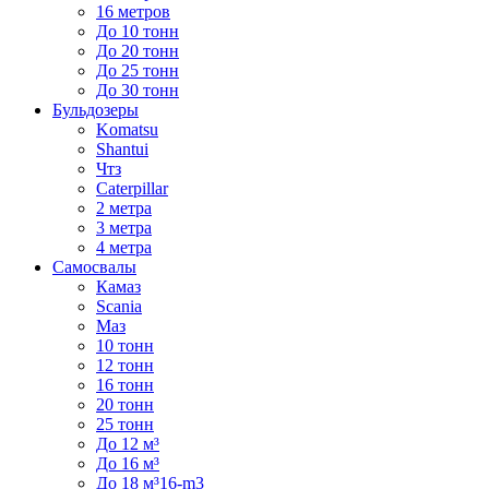
16 метров
До 10 тонн
До 20 тонн
До 25 тонн
До 30 тонн
Бульдозеры
Komatsu
Shantui
Чтз
Caterpillar
2 метра
3 метра
4 метра
Самосвалы
Камаз
Scania
Маз
10 тонн
12 тонн
16 тонн
20 тонн
25 тонн
До 12 м³
До 16 м³
До 18 м³16-m3