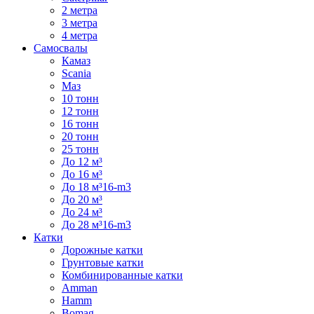
2 метра
3 метра
4 метра
Самосвалы
Камаз
Scania
Маз
10 тонн
12 тонн
16 тонн
20 тонн
25 тонн
До 12 м³
До 16 м³
До 18 м³16-m3
До 20 м³
До 24 м³
До 28 м³16-m3
Катки
Дорожные катки
Грунтовые катки
Комбинированные катки
Amman
Hamm
Bomag