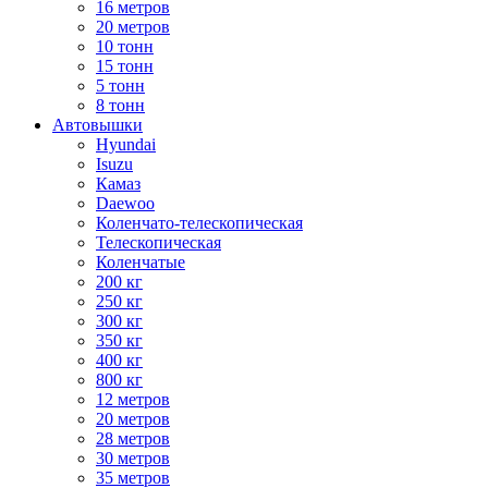
16 метров
20 метров
10 тонн
15 тонн
5 тонн
8 тонн
Автовышки
Hyundai
Isuzu
Камаз
Daewoo
Коленчато-телескопическая
Телескопическая
Коленчатые
200 кг
250 кг
300 кг
350 кг
400 кг
800 кг
12 метров
20 метров
28 метров
30 метров
35 метров