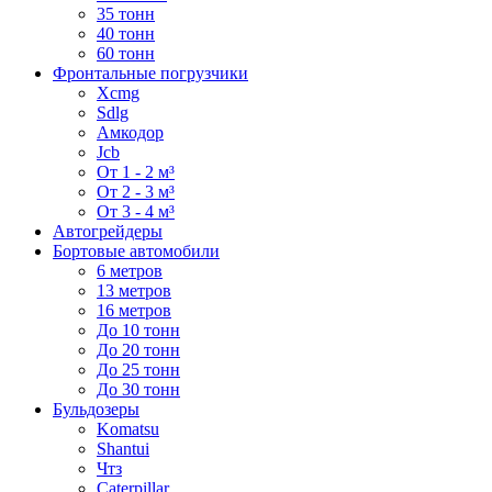
35 тонн
40 тонн
60 тонн
Фронтальные погрузчики
Xcmg
Sdlg
Амкодор
Jcb
От 1 - 2 м³
От 2 - 3 м³
От 3 - 4 м³
Автогрейдеры
Бортовые автомобили
6 метров
13 метров
16 метров
До 10 тонн
До 20 тонн
До 25 тонн
До 30 тонн
Бульдозеры
Komatsu
Shantui
Чтз
Caterpillar