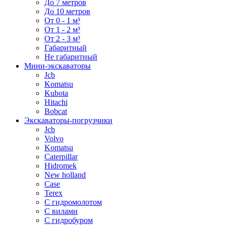
До 7 метров
До 10 метров
От 0 - 1 м³
От 1 - 2 м³
От 2 - 3 м³
Габаритный
Не габаритный
Мини-экскаваторы
Jcb
Komatsu
Kubota
Hitachi
Bobcat
Экскаваторы-погрузчики
Jcb
Volvo
Komatsu
Caterpillar
Hidromek
New holland
Case
Terex
С гидромолотом
С вилами
С гидробуром