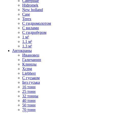
Caterpillar
Hidromek
New holland
Case
Terex
С гидромолотом
С вилами
С гидробуром
1 м³
1.1 м³
1.3 м³
Автокраны
Ивановец
Галичанин
Клинцы
Xcmg
Liebherr
С гуськом
Без гуська
16 тонн
25 тонн
32 тонны
40 тонн
50 тонн
70 тонн