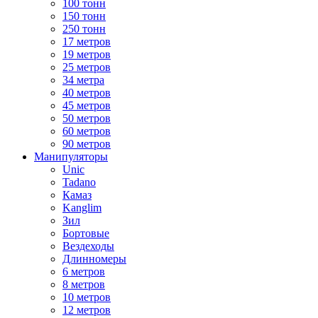
100 тонн
150 тонн
250 тонн
17 метров
19 метров
25 метров
34 метра
40 метров
45 метров
50 метров
60 метров
90 метров
Манипуляторы
Unic
Tadano
Камаз
Kanglim
Зил
Бортовые
Вездеходы
Длинномеры
6 метров
8 метров
10 метров
12 метров