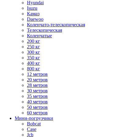
Hyundai
Isuzu
Камаз
Daewoo
Коленчато-телескопическая
Телескопическая
Коленчатые
200 кг
250 кг
300 кг
350 кг
400 кг
800 кг
12 метров
20 метров
28 метров
30 метров
35 метров
40 метров
50 метров
60 метров
Мини-погрузчики
Bobcat
Case
Jcb