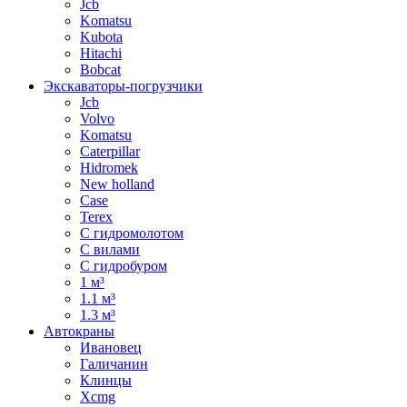
Jcb
Komatsu
Kubota
Hitachi
Bobcat
Экскаваторы-погрузчики
Jcb
Volvo
Komatsu
Caterpillar
Hidromek
New holland
Case
Terex
С гидромолотом
С вилами
С гидробуром
1 м³
1.1 м³
1.3 м³
Автокраны
Ивановец
Галичанин
Клинцы
Xcmg