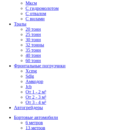
Мксм
С гидромолотом
С отвалом
С вилами
Тралы
20 тонн
25 тонн
30 тонн
32 тонны
35 тонн
40 тонн
60 тонн
Фронтальные погрузчики
Xcmg
Sdlg
Амкодор
Jcb
От 1 - 2 м³
От 2 - 3 м³
От 3 - 4 м³
Автогрейдеры
Бортовые автомобили
6 метров
13 метров