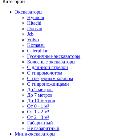
Категории
Экскаваторы
Hyundai
Hitachi
Doosan
Jcb
Volvo
Komatsu
Caterpillar
Гусеничные экскаваторы
Колесные экскаваторы
С длинной стрелой
С гидромолотом
С греферным ковшом
С гидроножницами
До 5 метров
До 7 метров
До 10 метров
От 0 - 1 м³
От 1 - 2 м³
От 2 - 3 м³
Габаритный
Не габаритный
Мини-экскаваторы