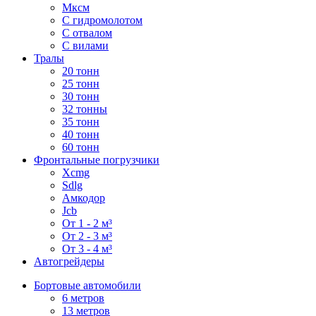
Мксм
С гидромолотом
С отвалом
С вилами
Тралы
20 тонн
25 тонн
30 тонн
32 тонны
35 тонн
40 тонн
60 тонн
Фронтальные погрузчики
Xcmg
Sdlg
Амкодор
Jcb
От 1 - 2 м³
От 2 - 3 м³
От 3 - 4 м³
Автогрейдеры
Бортовые автомобили
6 метров
13 метров