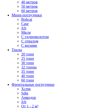
40 метров
50 метров
60 метров
Мини-погрузчики
Bobcat
Case
Jcb
Мксм
С гидромолотом
С отвалом
С вилами
Тралы
20 тонн
25 тонн
30 тонн
32 тонны
35 тонн
40 тонн
60 тонн
Фронтальные погрузчики
Xcmg
Sdlg
Амкодор
Jcb
От 1 - 2 м³