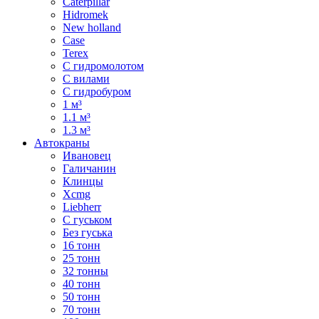
Caterpillar
Hidromek
New holland
Case
Terex
С гидромолотом
С вилами
С гидробуром
1 м³
1.1 м³
1.3 м³
Автокраны
Ивановец
Галичанин
Клинцы
Xcmg
Liebherr
С гуськом
Без гуська
16 тонн
25 тонн
32 тонны
40 тонн
50 тонн
70 тонн