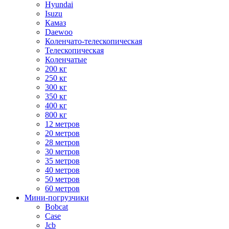
Hyundai
Isuzu
Камаз
Daewoo
Коленчато-телескопическая
Телескопическая
Коленчатые
200 кг
250 кг
300 кг
350 кг
400 кг
800 кг
12 метров
20 метров
28 метров
30 метров
35 метров
40 метров
50 метров
60 метров
Мини-погрузчики
Bobcat
Case
Jcb