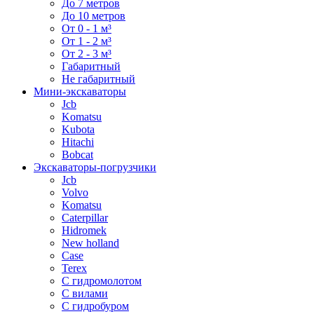
До 7 метров
До 10 метров
От 0 - 1 м³
От 1 - 2 м³
От 2 - 3 м³
Габаритный
Не габаритный
Мини-экскаваторы
Jcb
Komatsu
Kubota
Hitachi
Bobcat
Экскаваторы-погрузчики
Jcb
Volvo
Komatsu
Caterpillar
Hidromek
New holland
Case
Terex
С гидромолотом
С вилами
С гидробуром