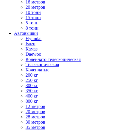
16 метров
20 метров
10 тонн
15 тонн
5 тонн
8 тонн
Автовышки
Hyundai
Isuzu
Камаз
Daewoo
Коленчато-телескопическая
Телескопическая
Коленчатые
200 кг
250 кг
300 кг
350 кг
400 кг
800 кг
12 метров
20 метров
28 метров
30 метров
35 метров