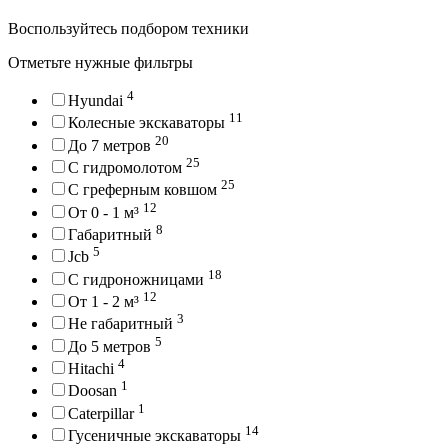
Воспользуйтесь подбором техники
Отметьте нужные фильтры
4
Hyundai
11
Колесные экскаваторы
20
До 7 метров
25
С гидромолотом
25
С греферным ковшом
12
От 0 - 1 м³
8
Габаритный
5
Jcb
18
С гидроножницами
12
От 1 - 2 м³
3
Не габаритный
5
До 5 метров
4
Hitachi
1
Doosan
1
Caterpillar
14
Гусеничные экскаваторы