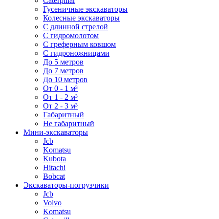
Caterpillar
Гусеничные экскаваторы
Колесные экскаваторы
С длинной стрелой
С гидромолотом
С греферным ковшом
С гидроножницами
До 5 метров
До 7 метров
До 10 метров
От 0 - 1 м³
От 1 - 2 м³
От 2 - 3 м³
Габаритный
Не габаритный
Мини-экскаваторы
Jcb
Komatsu
Kubota
Hitachi
Bobcat
Экскаваторы-погрузчики
Jcb
Volvo
Komatsu