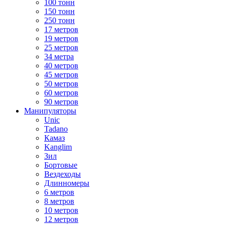
100 тонн
150 тонн
250 тонн
17 метров
19 метров
25 метров
34 метра
40 метров
45 метров
50 метров
60 метров
90 метров
Манипуляторы
Unic
Tadano
Камаз
Kanglim
Зил
Бортовые
Вездеходы
Длинномеры
6 метров
8 метров
10 метров
12 метров