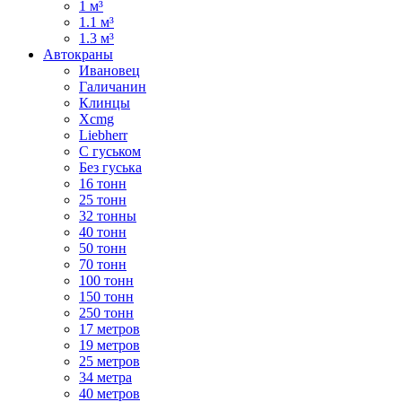
1 м³
1.1 м³
1.3 м³
Автокраны
Ивановец
Галичанин
Клинцы
Xcmg
Liebherr
С гуськом
Без гуська
16 тонн
25 тонн
32 тонны
40 тонн
50 тонн
70 тонн
100 тонн
150 тонн
250 тонн
17 метров
19 метров
25 метров
34 метра
40 метров