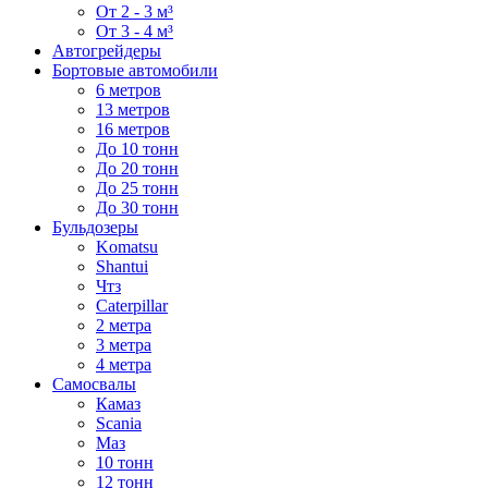
От 2 - 3 м³
От 3 - 4 м³
Автогрейдеры
Бортовые автомобили
6 метров
13 метров
16 метров
До 10 тонн
До 20 тонн
До 25 тонн
До 30 тонн
Бульдозеры
Komatsu
Shantui
Чтз
Caterpillar
2 метра
3 метра
4 метра
Самосвалы
Камаз
Scania
Маз
10 тонн
12 тонн