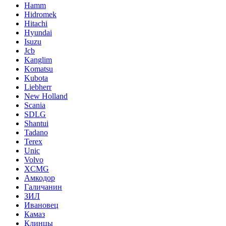
Hamm
Hidromek
Hitachi
Hyundai
Isuzu
Jcb
Kanglim
Komatsu
Kubota
Liebherr
New Holland
Scania
SDLG
Shantui
Tadano
Terex
Unic
Volvo
XCMG
Амкодор
Галичанин
ЗИЛ
Ивановец
Камаз
Клинцы