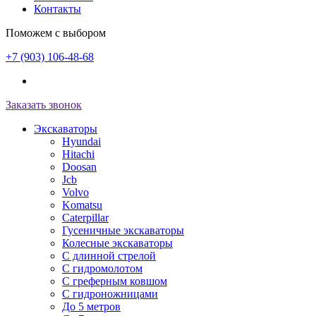
Контакты
Поможем с выбором
+7 (903) 106-48-68
Заказать звонок
Экскаваторы
Hyundai
Hitachi
Doosan
Jcb
Volvo
Komatsu
Caterpillar
Гусеничные экскаваторы
Колесные экскаваторы
С длинной стрелой
С гидромолотом
С греферным ковшом
С гидроножницами
До 5 метров