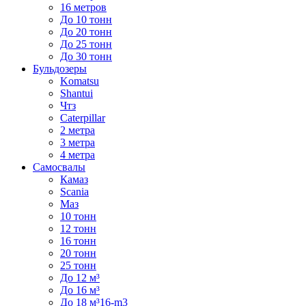
16 метров
До 10 тонн
До 20 тонн
До 25 тонн
До 30 тонн
Бульдозеры
Komatsu
Shantui
Чтз
Caterpillar
2 метра
3 метра
4 метра
Самосвалы
Камаз
Scania
Маз
10 тонн
12 тонн
16 тонн
20 тонн
25 тонн
До 12 м³
До 16 м³
До 18 м³16-m3