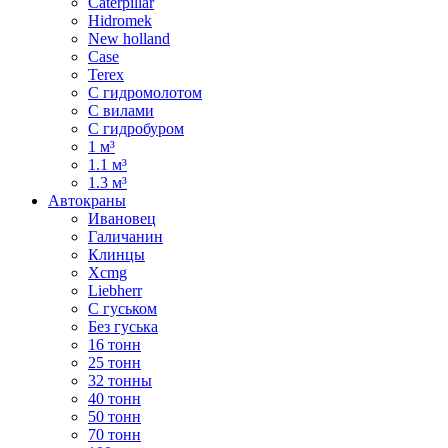
Caterpillar
Hidromek
New holland
Case
Terex
С гидромолотом
С вилами
С гидробуром
1 м³
1.1 м³
1.3 м³
Автокраны
Ивановец
Галичанин
Клинцы
Xcmg
Liebherr
С гуськом
Без гуська
16 тонн
25 тонн
32 тонны
40 тонн
50 тонн
70 тонн