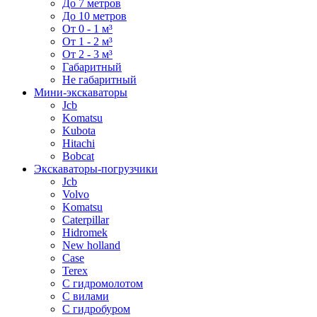
До 7 метров
До 10 метров
От 0 - 1 м³
От 1 - 2 м³
От 2 - 3 м³
Габаритный
Не габаритный
Мини-экскаваторы
Jcb
Komatsu
Kubota
Hitachi
Bobcat
Экскаваторы-погрузчики
Jcb
Volvo
Komatsu
Caterpillar
Hidromek
New holland
Case
Terex
С гидромолотом
С вилами
С гидробуром