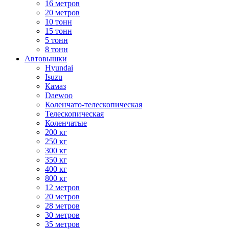
16 метров
20 метров
10 тонн
15 тонн
5 тонн
8 тонн
Автовышки
Hyundai
Isuzu
Камаз
Daewoo
Коленчато-телескопическая
Телескопическая
Коленчатые
200 кг
250 кг
300 кг
350 кг
400 кг
800 кг
12 метров
20 метров
28 метров
30 метров
35 метров