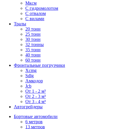
Мксм
С гидромолотом
С отвалом
С вилами
Тралы
20 тонн
25 тонн
30 тонн
32 тонны
35 тонн
40 тонн
60 тонн
Фронтальные погрузчики
Xcmg
Sdlg
Амкодор
Jcb
От 1 - 2 м³
От 2 - 3 м³
От 3 - 4 м³
Автогрейдеры
Бортовые автомобили
6 метров
13 метров