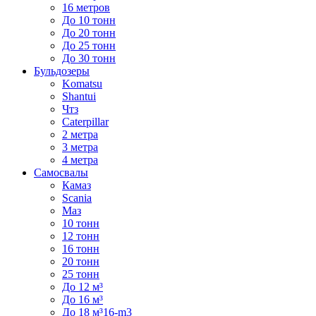
16 метров
До 10 тонн
До 20 тонн
До 25 тонн
До 30 тонн
Бульдозеры
Komatsu
Shantui
Чтз
Caterpillar
2 метра
3 метра
4 метра
Самосвалы
Камаз
Scania
Маз
10 тонн
12 тонн
16 тонн
20 тонн
25 тонн
До 12 м³
До 16 м³
До 18 м³16-m3