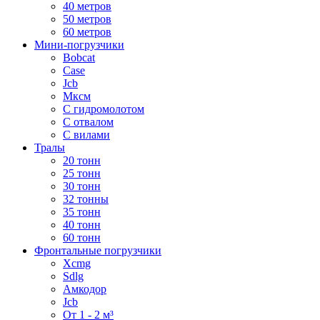
40 метров
50 метров
60 метров
Мини-погрузчики
Bobcat
Case
Jcb
Мксм
С гидромолотом
С отвалом
С вилами
Тралы
20 тонн
25 тонн
30 тонн
32 тонны
35 тонн
40 тонн
60 тонн
Фронтальные погрузчики
Xcmg
Sdlg
Амкодор
Jcb
От 1 - 2 м³