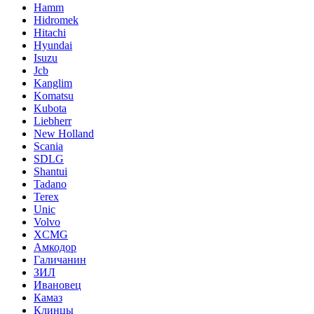
Hamm
Hidromek
Hitachi
Hyundai
Isuzu
Jcb
Kanglim
Komatsu
Kubota
Liebherr
New Holland
Scania
SDLG
Shantui
Tadano
Terex
Unic
Volvo
XCMG
Амкодор
Галичанин
ЗИЛ
Ивановец
Камаз
Клинцы