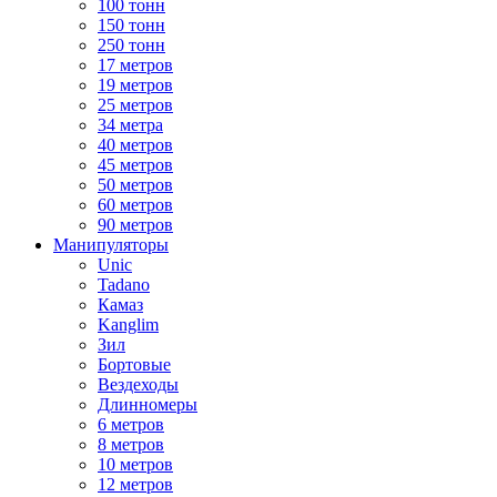
100 тонн
150 тонн
250 тонн
17 метров
19 метров
25 метров
34 метра
40 метров
45 метров
50 метров
60 метров
90 метров
Манипуляторы
Unic
Tadano
Камаз
Kanglim
Зил
Бортовые
Вездеходы
Длинномеры
6 метров
8 метров
10 метров
12 метров