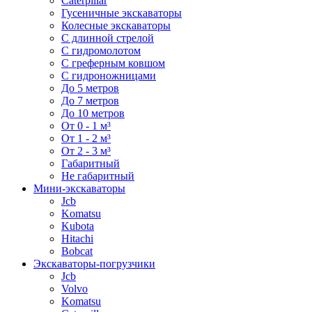
Caterpillar
Гусеничные экскаваторы
Колесные экскаваторы
С длинной стрелой
С гидромолотом
С греферным ковшом
С гидроножницами
До 5 метров
До 7 метров
До 10 метров
От 0 - 1 м³
От 1 - 2 м³
От 2 - 3 м³
Габаритный
Не габаритный
Мини-экскаваторы
Jcb
Komatsu
Kubota
Hitachi
Bobcat
Экскаваторы-погрузчики
Jcb
Volvo
Komatsu