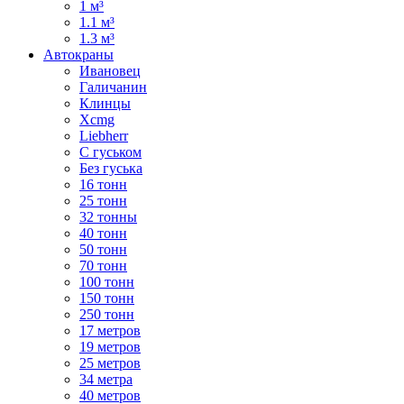
1 м³
1.1 м³
1.3 м³
Автокраны
Ивановец
Галичанин
Клинцы
Xcmg
Liebherr
С гуськом
Без гуська
16 тонн
25 тонн
32 тонны
40 тонн
50 тонн
70 тонн
100 тонн
150 тонн
250 тонн
17 метров
19 метров
25 метров
34 метра
40 метров