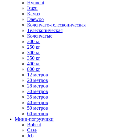
Hyundai
Isuzu
Камаз
Daewoo
Коленчато-телескопическая
Телескопическая
Коленчатые
200 кг
250 кг
300 кг
350 кг
400 кг
800 кг
12 метров
20 метров
28 метров
30 метров
35 метров
40 метров
50 метров
60 метров
Мини-погрузчики
Bobcat
Case
Jcb