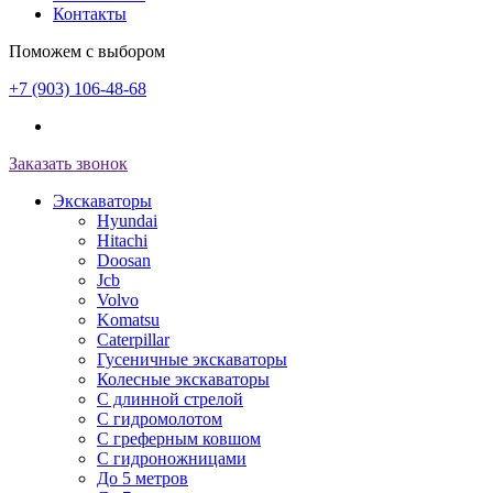
Контакты
Поможем с выбором
+7 (903) 106-48-68
Заказать звонок
Экскаваторы
Hyundai
Hitachi
Doosan
Jcb
Volvo
Komatsu
Caterpillar
Гусеничные экскаваторы
Колесные экскаваторы
С длинной стрелой
С гидромолотом
С греферным ковшом
С гидроножницами
До 5 метров