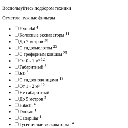
Воспользуйтесь подбором техники
Отметьте нужные фильтры
4
Hyundai
11
Колесные экскаваторы
20
До 7 метров
25
С гидромолотом
25
С греферным ковшом
12
От 0 - 1 м³
8
Габаритный
5
Jcb
18
С гидроножницами
12
От 1 - 2 м³
3
Не габаритный
5
До 5 метров
4
Hitachi
1
Doosan
1
Caterpillar
14
Гусеничные экскаваторы