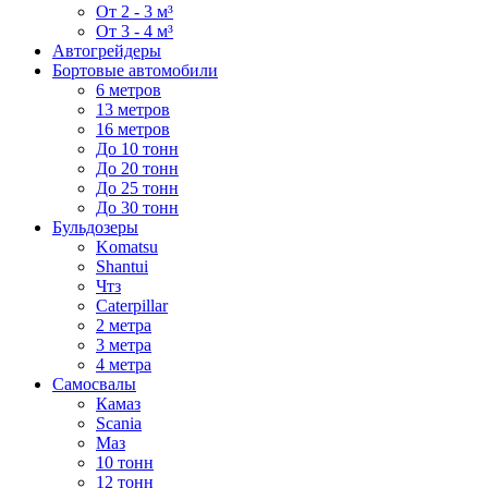
От 2 - 3 м³
От 3 - 4 м³
Автогрейдеры
Бортовые автомобили
6 метров
13 метров
16 метров
До 10 тонн
До 20 тонн
До 25 тонн
До 30 тонн
Бульдозеры
Komatsu
Shantui
Чтз
Caterpillar
2 метра
3 метра
4 метра
Самосвалы
Камаз
Scania
Маз
10 тонн
12 тонн