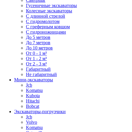
Caterpillar
Гусеничные экскаваторы
Колесные экскаваторы
С длинной стрелой
С гидромолотом
С греферным ковшом
С гидроножницами
До 5 метров
До 7 метров
До 10 метров
От 0 - 1 м³
От 1 - 2 м³
От 2 - 3 м³
Габаритный
Не габаритный
Мини-экскаваторы
Jcb
Komatsu
Kubota
Hitachi
Bobcat
Экскаваторы-погрузчики
Jcb
Volvo
Komatsu