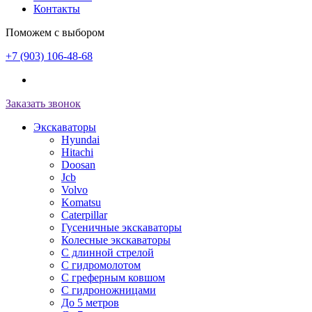
Контакты
Поможем с выбором
+7 (903) 106-48-68
Заказать звонок
Экскаваторы
Hyundai
Hitachi
Doosan
Jcb
Volvo
Komatsu
Caterpillar
Гусеничные экскаваторы
Колесные экскаваторы
С длинной стрелой
С гидромолотом
С греферным ковшом
С гидроножницами
До 5 метров