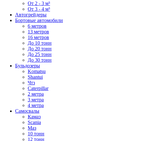
От 2 - 3 м³
От 3 - 4 м³
Автогрейдеры
Бортовые автомобили
6 метров
13 метров
16 метров
До 10 тонн
До 20 тонн
До 25 тонн
До 30 тонн
Бульдозеры
Komatsu
Shantui
Чтз
Caterpillar
2 метра
3 метра
4 метра
Самосвалы
Камаз
Scania
Маз
10 тонн
12 тонн