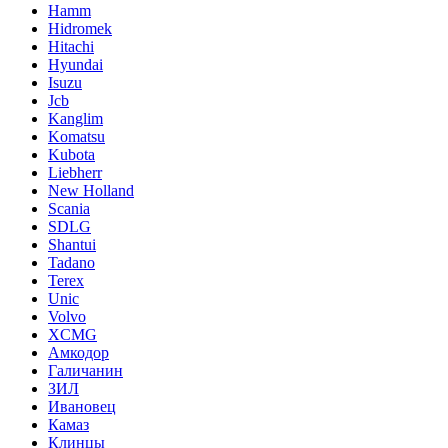
Hamm
Hidromek
Hitachi
Hyundai
Isuzu
Jcb
Kanglim
Komatsu
Kubota
Liebherr
New Holland
Scania
SDLG
Shantui
Tadano
Terex
Unic
Volvo
XCMG
Амкодор
Галичанин
ЗИЛ
Ивановец
Камаз
Клинцы