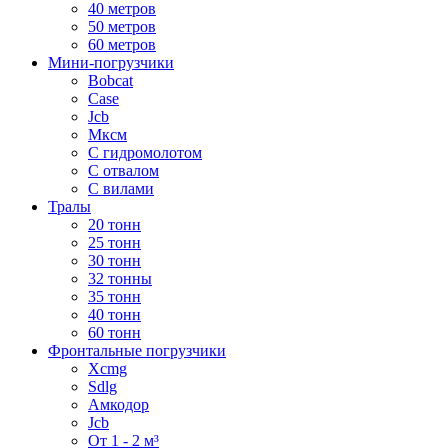
40 метров
50 метров
60 метров
Мини-погрузчики
Bobcat
Case
Jcb
Мксм
С гидромолотом
С отвалом
С вилами
Тралы
20 тонн
25 тонн
30 тонн
32 тонны
35 тонн
40 тонн
60 тонн
Фронтальные погрузчики
Xcmg
Sdlg
Амкодор
Jcb
От 1 - 2 м³