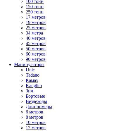
100 тонн
150 тонн
250 тонн
17 метров
19 метров
25 метров
34 метра
40 метров
45 метров
50 метров
60 метров
90 метров
Манипуляторы
Unic
Tadano
Камаз
Kanglim
Зил
Бортовые
Вездеходы
Длинномеры
6 метров
8 метров
10 метров
12 метров