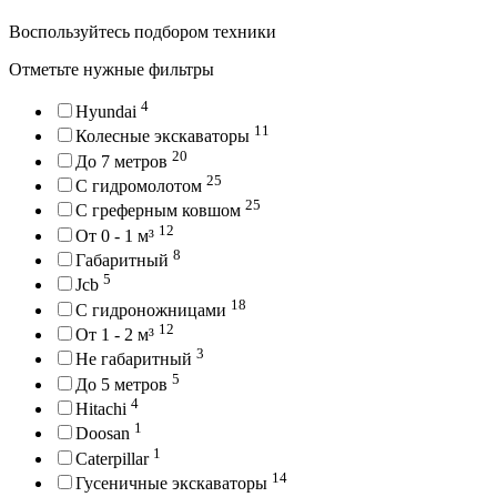
Воспользуйтесь подбором техники
Отметьте нужные фильтры
4
Hyundai
11
Колесные экскаваторы
20
До 7 метров
25
С гидромолотом
25
С греферным ковшом
12
От 0 - 1 м³
8
Габаритный
5
Jcb
18
С гидроножницами
12
От 1 - 2 м³
3
Не габаритный
5
До 5 метров
4
Hitachi
1
Doosan
1
Caterpillar
14
Гусеничные экскаваторы