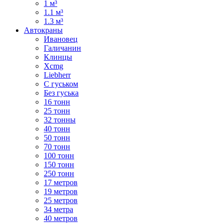
1 м³
1.1 м³
1.3 м³
Автокраны
Ивановец
Галичанин
Клинцы
Xcmg
Liebherr
С гуськом
Без гуська
16 тонн
25 тонн
32 тонны
40 тонн
50 тонн
70 тонн
100 тонн
150 тонн
250 тонн
17 метров
19 метров
25 метров
34 метра
40 метров