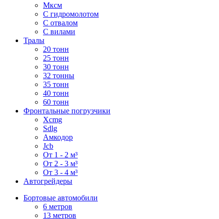
Мксм
С гидромолотом
С отвалом
С вилами
Тралы
20 тонн
25 тонн
30 тонн
32 тонны
35 тонн
40 тонн
60 тонн
Фронтальные погрузчики
Xcmg
Sdlg
Амкодор
Jcb
От 1 - 2 м³
От 2 - 3 м³
От 3 - 4 м³
Автогрейдеры
Бортовые автомобили
6 метров
13 метров