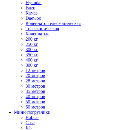
Hyundai
Isuzu
Камаз
Daewoo
Коленчато-телескопическая
Телескопическая
Коленчатые
200 кг
250 кг
300 кг
350 кг
400 кг
800 кг
12 метров
20 метров
28 метров
30 метров
35 метров
40 метров
50 метров
60 метров
Мини-погрузчики
Bobcat
Case
Jcb