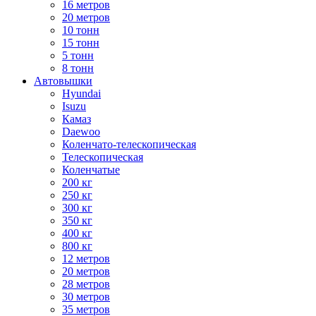
16 метров
20 метров
10 тонн
15 тонн
5 тонн
8 тонн
Автовышки
Hyundai
Isuzu
Камаз
Daewoo
Коленчато-телескопическая
Телескопическая
Коленчатые
200 кг
250 кг
300 кг
350 кг
400 кг
800 кг
12 метров
20 метров
28 метров
30 метров
35 метров