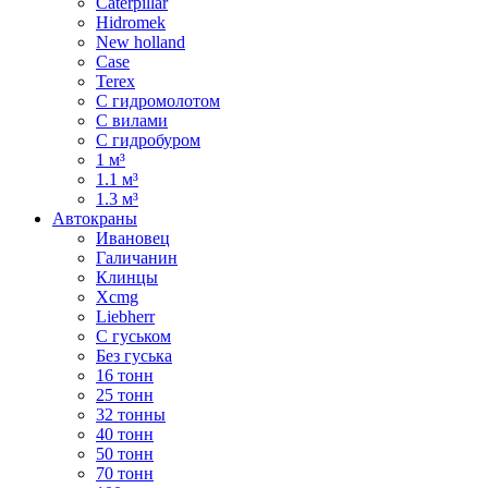
Caterpillar
Hidromek
New holland
Case
Terex
С гидромолотом
С вилами
С гидробуром
1 м³
1.1 м³
1.3 м³
Автокраны
Ивановец
Галичанин
Клинцы
Xcmg
Liebherr
С гуськом
Без гуська
16 тонн
25 тонн
32 тонны
40 тонн
50 тонн
70 тонн