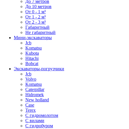
До 7 метров
До 10 метров
От 0 - 1 м³
От 1 - 2 м³
От 2 - 3 м³
Габаритный
Не габаритный
Мини-экскаваторы
Jcb
Komatsu
Kubota
Hitachi
Bobcat
Экскаваторы-погрузчики
Jcb
Volvo
Komatsu
Caterpillar
Hidromek
New holland
Case
Terex
С гидромолотом
С вилами
С гидробуром