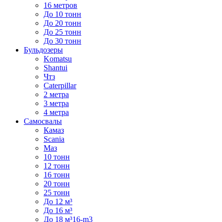
16 метров
До 10 тонн
До 20 тонн
До 25 тонн
До 30 тонн
Бульдозеры
Komatsu
Shantui
Чтз
Caterpillar
2 метра
3 метра
4 метра
Самосвалы
Камаз
Scania
Маз
10 тонн
12 тонн
16 тонн
20 тонн
25 тонн
До 12 м³
До 16 м³
До 18 м³16-m3