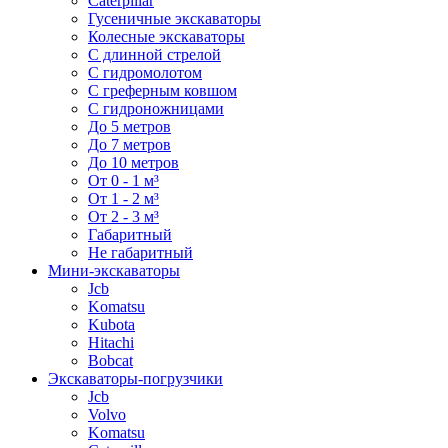
Caterpillar
Гусеничные экскаваторы
Колесные экскаваторы
С длинной стрелой
С гидромолотом
С греферным ковшом
С гидроножницами
До 5 метров
До 7 метров
До 10 метров
От 0 - 1 м³
От 1 - 2 м³
От 2 - 3 м³
Габаритный
Не габаритный
Мини-экскаваторы
Jcb
Komatsu
Kubota
Hitachi
Bobcat
Экскаваторы-погрузчики
Jcb
Volvo
Komatsu