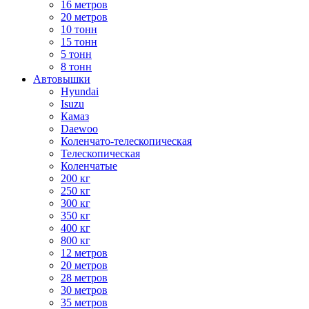
16 метров
20 метров
10 тонн
15 тонн
5 тонн
8 тонн
Автовышки
Hyundai
Isuzu
Камаз
Daewoo
Коленчато-телескопическая
Телескопическая
Коленчатые
200 кг
250 кг
300 кг
350 кг
400 кг
800 кг
12 метров
20 метров
28 метров
30 метров
35 метров