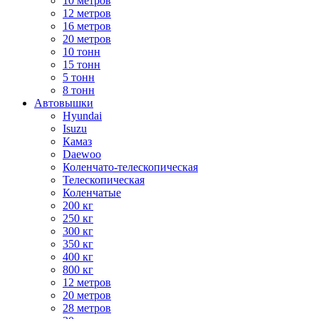
10 метров
12 метров
16 метров
20 метров
10 тонн
15 тонн
5 тонн
8 тонн
Автовышки
Hyundai
Isuzu
Камаз
Daewoo
Коленчато-телескопическая
Телескопическая
Коленчатые
200 кг
250 кг
300 кг
350 кг
400 кг
800 кг
12 метров
20 метров
28 метров