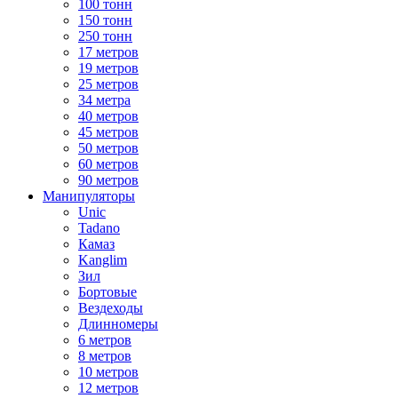
100 тонн
150 тонн
250 тонн
17 метров
19 метров
25 метров
34 метра
40 метров
45 метров
50 метров
60 метров
90 метров
Манипуляторы
Unic
Tadano
Камаз
Kanglim
Зил
Бортовые
Вездеходы
Длинномеры
6 метров
8 метров
10 метров
12 метров