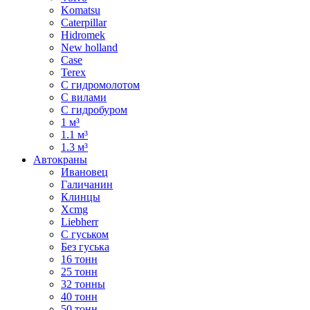
Komatsu
Caterpillar
Hidromek
New holland
Case
Terex
С гидромолотом
С вилами
С гидробуром
1 м³
1.1 м³
1.3 м³
Автокраны
Ивановец
Галичанин
Клинцы
Xcmg
Liebherr
С гуськом
Без гуська
16 тонн
25 тонн
32 тонны
40 тонн
50 тонн