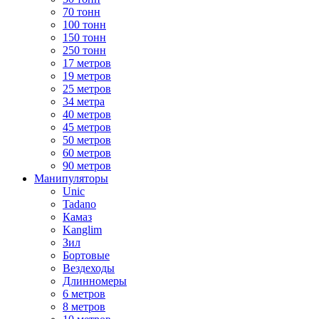
70 тонн
100 тонн
150 тонн
250 тонн
17 метров
19 метров
25 метров
34 метра
40 метров
45 метров
50 метров
60 метров
90 метров
Манипуляторы
Unic
Tadano
Камаз
Kanglim
Зил
Бортовые
Вездеходы
Длинномеры
6 метров
8 метров