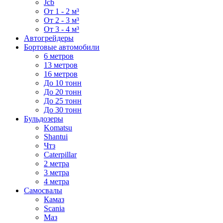
Jcb
От 1 - 2 м³
От 2 - 3 м³
От 3 - 4 м³
Автогрейдеры
Бортовые автомобили
6 метров
13 метров
16 метров
До 10 тонн
До 20 тонн
До 25 тонн
До 30 тонн
Бульдозеры
Komatsu
Shantui
Чтз
Caterpillar
2 метра
3 метра
4 метра
Самосвалы
Камаз
Scania
Маз