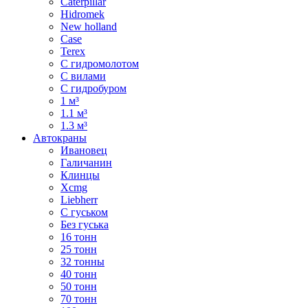
Caterpillar
Hidromek
New holland
Case
Terex
С гидромолотом
С вилами
С гидробуром
1 м³
1.1 м³
1.3 м³
Автокраны
Ивановец
Галичанин
Клинцы
Xcmg
Liebherr
С гуськом
Без гуська
16 тонн
25 тонн
32 тонны
40 тонн
50 тонн
70 тонн