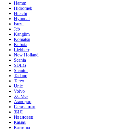
Hamm
Hidromek
Hitachi
Hyundai
Isuzu
Jcb
Kanglim
Komatsu
Kubota
Liebherr
New Holland
Scania
SDLG
Shantui
Tadano
Terex
Unic
Volvo
XCMG
Амкодор
Галичанин
ЗИЛ
Ивановец
Камаз
Клинцы