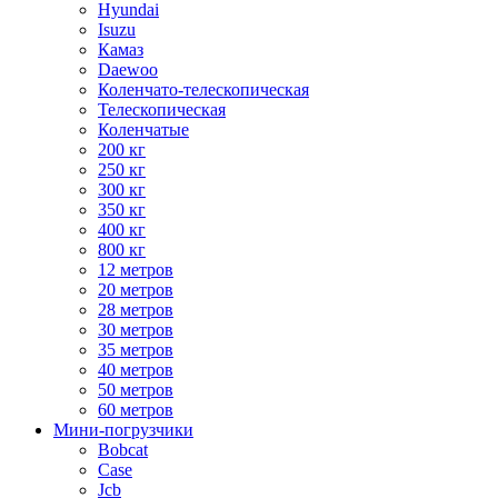
Hyundai
Isuzu
Камаз
Daewoo
Коленчато-телескопическая
Телескопическая
Коленчатые
200 кг
250 кг
300 кг
350 кг
400 кг
800 кг
12 метров
20 метров
28 метров
30 метров
35 метров
40 метров
50 метров
60 метров
Мини-погрузчики
Bobcat
Case
Jcb