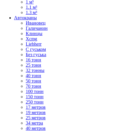
1 м³
1.1 м³
1.3 м³
Автокраны
Ивановец
Галичанин
Клинцы
Xcmg
Liebherr
С гуськом
Без гуська
16 тонн
25 тонн
32 тонны
40 тонн
50 тонн
70 тонн
100 тонн
150 тонн
250 тонн
17 метров
19 метров
25 метров
34 метра
40 метров