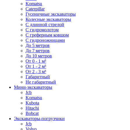
Komatsu
Caterpillar
Гусеничные экскаваторы
Колесные экскаваторы
С длинной стрелой
С гидромолотом
С греферным ковшом
С гидроножницами
До 5 метров
До 7 метров
До 10 метров
От 0 - 1 м³
От 1 - 2 м³
От 2 - 3 м³
Габаритный
Не габаритный
Мини-экскаваторы
Jcb
Komatsu
Kubota
Hitachi
Bobcat
Экскаваторы-погрузчики
Jcb
Volvo