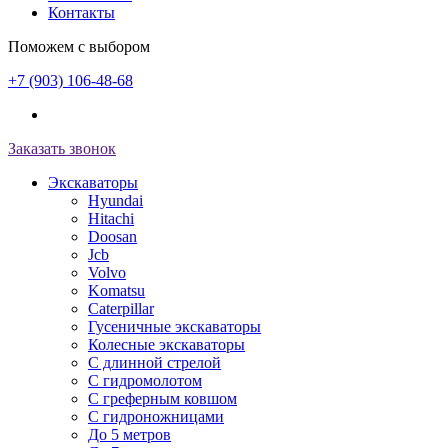
Контакты
Поможем с выбором
+7 (903) 106-48-68
Заказать звонок
Экскаваторы
Hyundai
Hitachi
Doosan
Jcb
Volvo
Komatsu
Caterpillar
Гусеничные экскаваторы
Колесные экскаваторы
С длинной стрелой
С гидромолотом
С греферным ковшом
С гидроножницами
До 5 метров