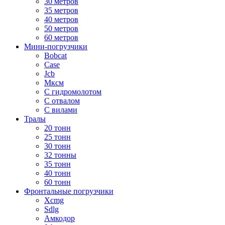
30 метров
35 метров
40 метров
50 метров
60 метров
Мини-погрузчики
Bobcat
Case
Jcb
Мксм
С гидромолотом
С отвалом
С вилами
Тралы
20 тонн
25 тонн
30 тонн
32 тонны
35 тонн
40 тонн
60 тонн
Фронтальные погрузчики
Xcmg
Sdlg
Амкодор