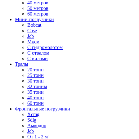
40 метров
50 метров
60 метров
Мини-погрузчики
Bobcat
Case
Jcb
Мксм
С гидромолотом
С отвалом
С вилами
Тралы
20 тонн
25 тонн
30 тонн
32 тонны
35 тонн
40 тонн
60 тонн
Фронтальные погрузчики
Xcmg
Sdlg
Амкодор
Jcb
От 1 - 2 м³