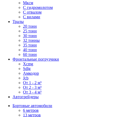
Мксм
С гидромолотом
С отвалом
С вилами
Тралы
20 тонн
25 тонн
30 тонн
32 тонны
35 тонн
40 тонн
60 тонн
Фронтальные погрузчики
Xcmg
Sdlg
Амкодор
Jcb
От 1 - 2 м³
От 2 - 3 м³
От 3 - 4 м³
Автогрейдеры
Бортовые автомобили
6 метров
13 метров