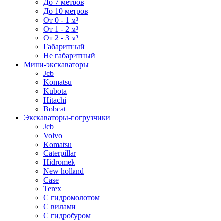
До 7 метров
До 10 метров
От 0 - 1 м³
От 1 - 2 м³
От 2 - 3 м³
Габаритный
Не габаритный
Мини-экскаваторы
Jcb
Komatsu
Kubota
Hitachi
Bobcat
Экскаваторы-погрузчики
Jcb
Volvo
Komatsu
Caterpillar
Hidromek
New holland
Case
Terex
С гидромолотом
С вилами
С гидробуром