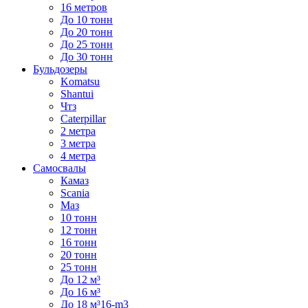
16 метров
До 10 тонн
До 20 тонн
До 25 тонн
До 30 тонн
Бульдозеры
Komatsu
Shantui
Чтз
Caterpillar
2 метра
3 метра
4 метра
Самосвалы
Камаз
Scania
Маз
10 тонн
12 тонн
16 тонн
20 тонн
25 тонн
До 12 м³
До 16 м³
До 18 м³16-m3