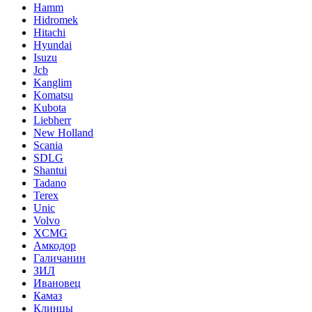
Hamm
Hidromek
Hitachi
Hyundai
Isuzu
Jcb
Kanglim
Komatsu
Kubota
Liebherr
New Holland
Scania
SDLG
Shantui
Tadano
Terex
Unic
Volvo
XCMG
Амкодор
Галичанин
ЗИЛ
Ивановец
Камаз
Клинцы