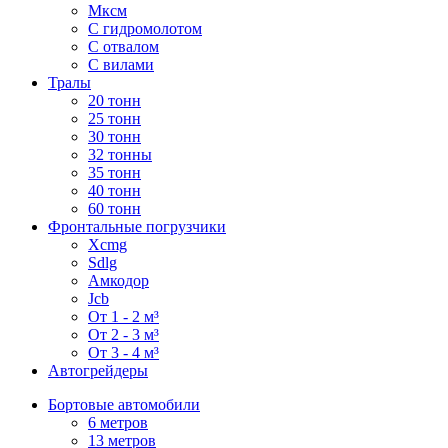
Мксм
С гидромолотом
С отвалом
С вилами
Тралы
20 тонн
25 тонн
30 тонн
32 тонны
35 тонн
40 тонн
60 тонн
Фронтальные погрузчики
Xcmg
Sdlg
Амкодор
Jcb
От 1 - 2 м³
От 2 - 3 м³
От 3 - 4 м³
Автогрейдеры
Бортовые автомобили
6 метров
13 метров