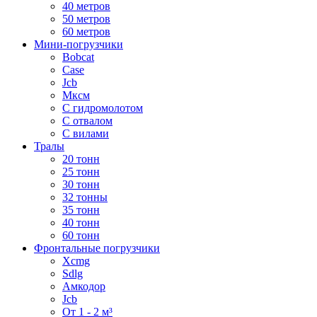
40 метров
50 метров
60 метров
Мини-погрузчики
Bobcat
Case
Jcb
Мксм
С гидромолотом
С отвалом
С вилами
Тралы
20 тонн
25 тонн
30 тонн
32 тонны
35 тонн
40 тонн
60 тонн
Фронтальные погрузчики
Xcmg
Sdlg
Амкодор
Jcb
От 1 - 2 м³