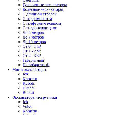
Caterpillar
Гусеничные экскаваторы
Колесные экскаваторы
С длинной стрелой
С гидромолотом
С греферным ковшом
С гидроножницами
До 5 метров
До 7 метров
До 10 метров
От 0 - 1 м³
От 1 - 2 м³
От 2 - 3 м³
Габаритный
Не габаритный
Мини-экскаваторы
Jcb
Komatsu
Kubota
Hitachi
Bobcat
Экскаваторы-погрузчики
Jcb
Volvo
Komatsu