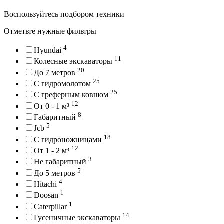
Воспользуйтесь подбором техники
Отметьте нужные фильтры
4
Hyundai
11
Колесные экскаваторы
20
До 7 метров
25
С гидромолотом
25
С греферным ковшом
12
От 0 - 1 м³
8
Габаритный
5
Jcb
18
С гидроножницами
12
От 1 - 2 м³
3
Не габаритный
5
До 5 метров
4
Hitachi
1
Doosan
1
Caterpillar
14
Гусеничные экскаваторы