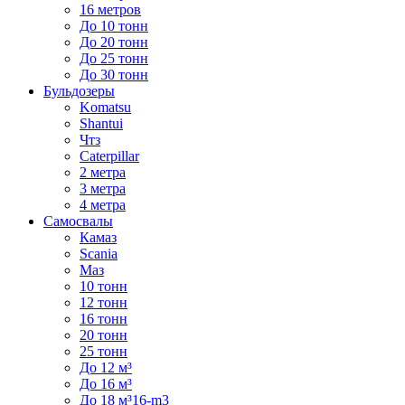
16 метров
До 10 тонн
До 20 тонн
До 25 тонн
До 30 тонн
Бульдозеры
Komatsu
Shantui
Чтз
Caterpillar
2 метра
3 метра
4 метра
Самосвалы
Камаз
Scania
Маз
10 тонн
12 тонн
16 тонн
20 тонн
25 тонн
До 12 м³
До 16 м³
До 18 м³16-m3