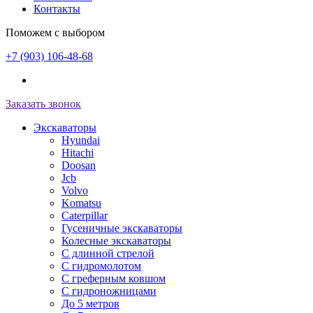
Контакты
Поможем с выбором
+7 (903) 106-48-68
Заказать звонок
Экскаваторы
Hyundai
Hitachi
Doosan
Jcb
Volvo
Komatsu
Caterpillar
Гусеничные экскаваторы
Колесные экскаваторы
С длинной стрелой
С гидромолотом
С греферным ковшом
С гидроножницами
До 5 метров