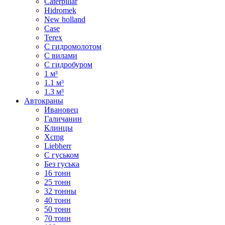
Caterpillar
Hidromek
New holland
Case
Terex
С гидромолотом
С вилами
С гидробуром
1 м³
1.1 м³
1.3 м³
Автокраны
Ивановец
Галичанин
Клинцы
Xcmg
Liebherr
С гуськом
Без гуська
16 тонн
25 тонн
32 тонны
40 тонн
50 тонн
70 тонн