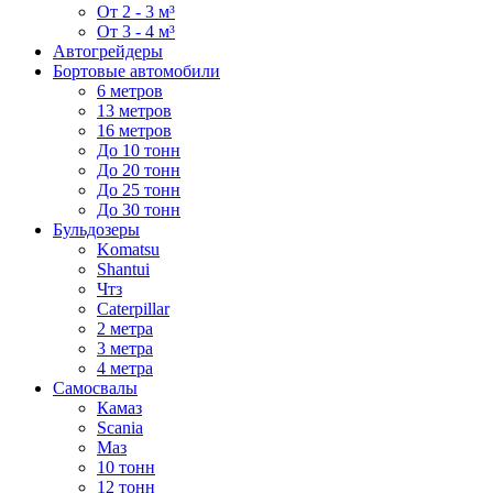
От 2 - 3 м³
От 3 - 4 м³
Автогрейдеры
Бортовые автомобили
6 метров
13 метров
16 метров
До 10 тонн
До 20 тонн
До 25 тонн
До 30 тонн
Бульдозеры
Komatsu
Shantui
Чтз
Caterpillar
2 метра
3 метра
4 метра
Самосвалы
Камаз
Scania
Маз
10 тонн
12 тонн