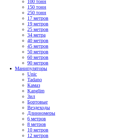
100 тонн
150 тонн
250 тонн
17 метров
19 метров
25 метров
34 метра
40 метров
45 метров
50 метров
60 метров
90 метров
Манипуляторы
Unic
Tadano
Камаз
Kanglim
Зил
Бортовые
Вездеходы
Длинномеры
6 метров
8 метров
10 метров
12 метров