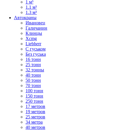
1 м³
1.1 м³
1.3 м³
Автокраны
Ивановец
Галичанин
Клинцы
Xcmg
Liebherr
С гуськом
Без гуська
16 тонн
25 тонн
32 тонны
40 тонн
50 тонн
70 тонн
100 тонн
150 тонн
250 тонн
17 метров
19 метров
25 метров
34 метра
40 метров