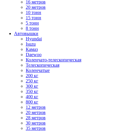
16 метров
20 метров
10 тонн
15 тонн
5 тонн
8 тонн
Автовышки
Hyundai
Isuzu
Камаз
Daewoo
Коленчато-телескопическая
Телескопическая
Коленчатые
200 кг
250 кг
300 кг
350 кг
400 кг
800 кг
12 метров
20 метров
28 метров
30 метров
35 метров