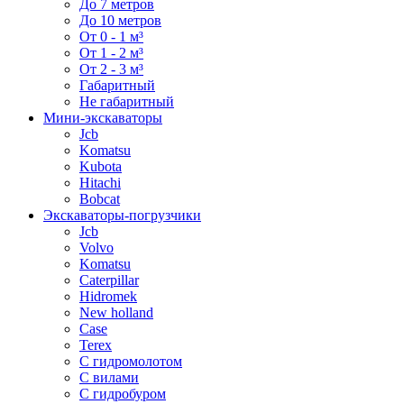
До 7 метров
До 10 метров
От 0 - 1 м³
От 1 - 2 м³
От 2 - 3 м³
Габаритный
Не габаритный
Мини-экскаваторы
Jcb
Komatsu
Kubota
Hitachi
Bobcat
Экскаваторы-погрузчики
Jcb
Volvo
Komatsu
Caterpillar
Hidromek
New holland
Case
Terex
С гидромолотом
С вилами
С гидробуром