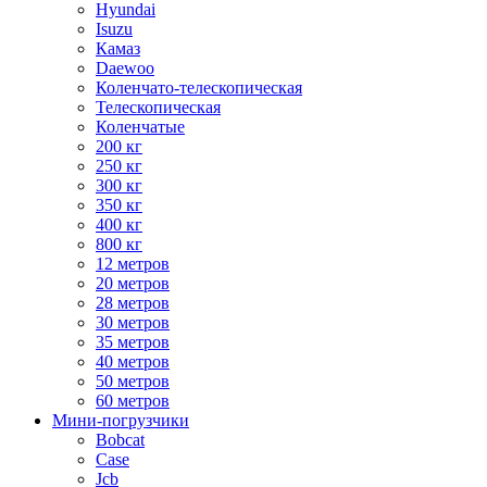
Hyundai
Isuzu
Камаз
Daewoo
Коленчато-телескопическая
Телескопическая
Коленчатые
200 кг
250 кг
300 кг
350 кг
400 кг
800 кг
12 метров
20 метров
28 метров
30 метров
35 метров
40 метров
50 метров
60 метров
Мини-погрузчики
Bobcat
Case
Jcb