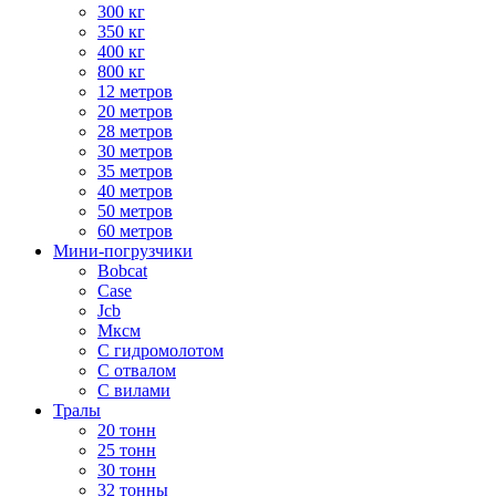
300 кг
350 кг
400 кг
800 кг
12 метров
20 метров
28 метров
30 метров
35 метров
40 метров
50 метров
60 метров
Мини-погрузчики
Bobcat
Case
Jcb
Мксм
С гидромолотом
С отвалом
С вилами
Тралы
20 тонн
25 тонн
30 тонн
32 тонны