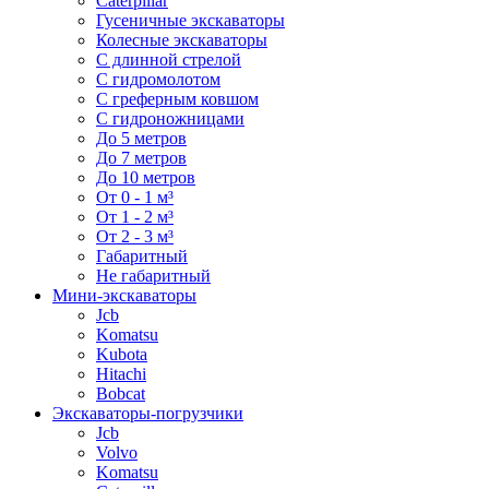
Caterpillar
Гусеничные экскаваторы
Колесные экскаваторы
С длинной стрелой
С гидромолотом
С греферным ковшом
С гидроножницами
До 5 метров
До 7 метров
До 10 метров
От 0 - 1 м³
От 1 - 2 м³
От 2 - 3 м³
Габаритный
Не габаритный
Мини-экскаваторы
Jcb
Komatsu
Kubota
Hitachi
Bobcat
Экскаваторы-погрузчики
Jcb
Volvo
Komatsu