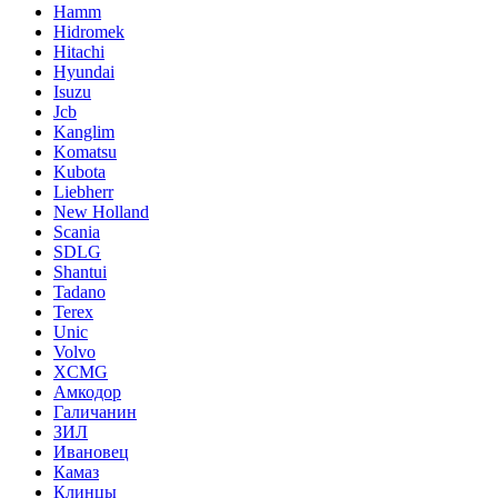
Hamm
Hidromek
Hitachi
Hyundai
Isuzu
Jcb
Kanglim
Komatsu
Kubota
Liebherr
New Holland
Scania
SDLG
Shantui
Tadano
Terex
Unic
Volvo
XCMG
Амкодор
Галичанин
ЗИЛ
Ивановец
Камаз
Клинцы