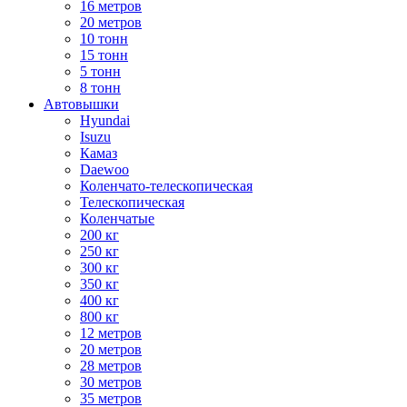
16 метров
20 метров
10 тонн
15 тонн
5 тонн
8 тонн
Автовышки
Hyundai
Isuzu
Камаз
Daewoo
Коленчато-телескопическая
Телескопическая
Коленчатые
200 кг
250 кг
300 кг
350 кг
400 кг
800 кг
12 метров
20 метров
28 метров
30 метров
35 метров