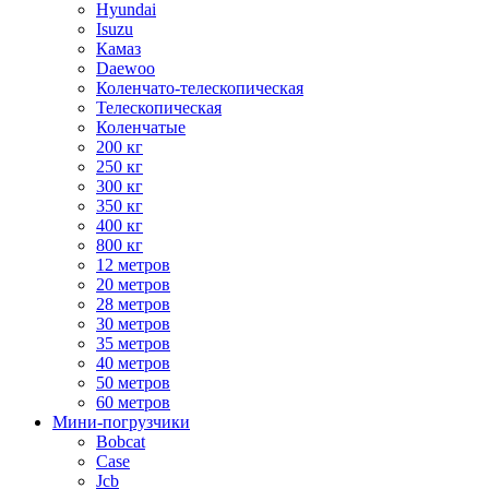
Hyundai
Isuzu
Камаз
Daewoo
Коленчато-телескопическая
Телескопическая
Коленчатые
200 кг
250 кг
300 кг
350 кг
400 кг
800 кг
12 метров
20 метров
28 метров
30 метров
35 метров
40 метров
50 метров
60 метров
Мини-погрузчики
Bobcat
Case
Jcb