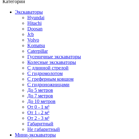
Категории
Экскаваторы
Hyundai
Hitachi
Doosan
Jcb
Volvo
Komatsu
Caterpillar
Гусеничные экскаваторы
Колесные экскаваторы
С длинной стрелой
С гидромолотом
С греферным ковшом
С гидроножницами
До 5 метров
До 7 метров
До 10 метров
От 0 - 1 м³
От 1 - 2 м³
От 2 - 3 м³
Габаритный
Не габаритный
Мини-экскаваторы