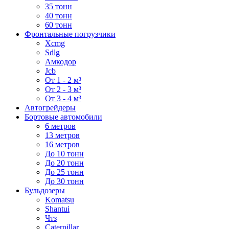
35 тонн
40 тонн
60 тонн
Фронтальные погрузчики
Xcmg
Sdlg
Амкодор
Jcb
От 1 - 2 м³
От 2 - 3 м³
От 3 - 4 м³
Автогрейдеры
Бортовые автомобили
6 метров
13 метров
16 метров
До 10 тонн
До 20 тонн
До 25 тонн
До 30 тонн
Бульдозеры
Komatsu
Shantui
Чтз
Caterpillar