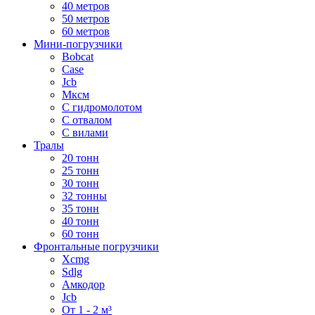
40 метров
50 метров
60 метров
Мини-погрузчики
Bobcat
Case
Jcb
Мксм
С гидромолотом
С отвалом
С вилами
Тралы
20 тонн
25 тонн
30 тонн
32 тонны
35 тонн
40 тонн
60 тонн
Фронтальные погрузчики
Xcmg
Sdlg
Амкодор
Jcb
От 1 - 2 м³