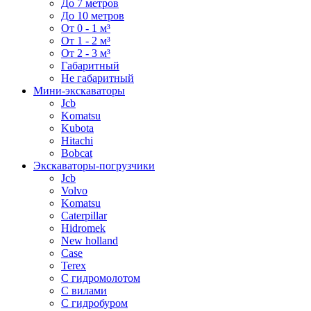
До 7 метров
До 10 метров
От 0 - 1 м³
От 1 - 2 м³
От 2 - 3 м³
Габаритный
Не габаритный
Мини-экскаваторы
Jcb
Komatsu
Kubota
Hitachi
Bobcat
Экскаваторы-погрузчики
Jcb
Volvo
Komatsu
Caterpillar
Hidromek
New holland
Case
Terex
С гидромолотом
С вилами
С гидробуром