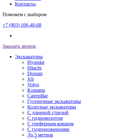
Контакты
Поможем с выбором
+7 (903) 106-48-68
Заказать звонок
Экскаваторы
Hyundai
Hitachi
Doosan
Jcb
Volvo
Komatsu
Caterpillar
Гусеничные экскаваторы
Колесные экскаваторы
С длинной стрелой
С гидромолотом
С греферным ковшом
С гидроножницами
До 5 метров