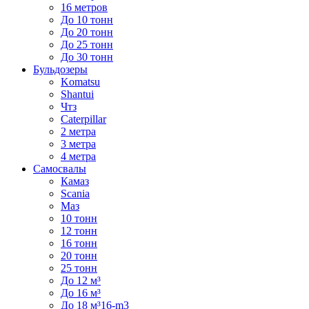
16 метров
До 10 тонн
До 20 тонн
До 25 тонн
До 30 тонн
Бульдозеры
Komatsu
Shantui
Чтз
Caterpillar
2 метра
3 метра
4 метра
Самосвалы
Камаз
Scania
Маз
10 тонн
12 тонн
16 тонн
20 тонн
25 тонн
До 12 м³
До 16 м³
До 18 м³16-m3