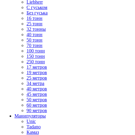
Liebherr
С гуськом
Без гуська
16 тонн
25 тонн
32 тонны
40 тонн
50 тонн
70 тонн
100 тонн
150 тонн
250 тонн
17 метров
19 метров
25 метров
34 метра
40 метров
45 метров
50 метров
60 метров
90 метров
Манипуляторы
Unic
Tadano
Камаз