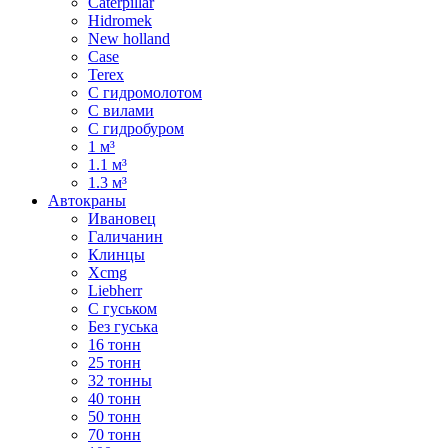
Caterpillar
Hidromek
New holland
Case
Terex
С гидромолотом
С вилами
С гидробуром
1 м³
1.1 м³
1.3 м³
Автокраны
Ивановец
Галичанин
Клинцы
Xcmg
Liebherr
С гуськом
Без гуська
16 тонн
25 тонн
32 тонны
40 тонн
50 тонн
70 тонн