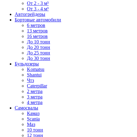
От 2 - 3 м³
От 3 - 4 м³
Автогрейдеры
Бортовые автомобили
6 метров
13 метров
16 метров
До 10 тонн
До 20 тонн
До 25 тонн
До 30 тонн
Бульдозеры
Komatsu
Shantui
Чтз
Caterpillar
2 метра
3 метра
4 метра
Самосвалы
Камаз
Scania
Маз
10 тонн
12 тонн