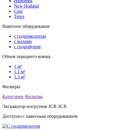
Hidromek
New Holland
Case
Terex
Навесное оборудование
с гидромолотом
с вилами
с гидробуром
Объем переднего ковша
1 м³
1.1 м³
1.3 м³
Фильтры
Категории
Фильтры
Экскаватор-погрузчик JCB 3CX
Доступно с навесным оборудованием