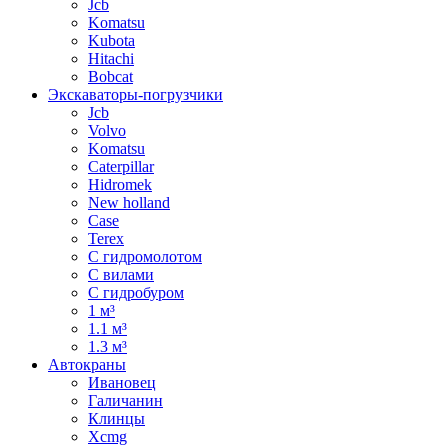
Jcb
Komatsu
Kubota
Hitachi
Bobcat
Экскаваторы-погрузчики
Jcb
Volvo
Komatsu
Caterpillar
Hidromek
New holland
Case
Terex
С гидромолотом
С вилами
С гидробуром
1 м³
1.1 м³
1.3 м³
Автокраны
Ивановец
Галичанин
Клинцы
Xcmg