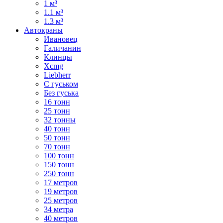
1 м³
1.1 м³
1.3 м³
Автокраны
Ивановец
Галичанин
Клинцы
Xcmg
Liebherr
С гуськом
Без гуська
16 тонн
25 тонн
32 тонны
40 тонн
50 тонн
70 тонн
100 тонн
150 тонн
250 тонн
17 метров
19 метров
25 метров
34 метра
40 метров