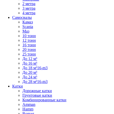
2 метра
3 метра
4 метра
Самосвалы
Камаз
Scania
Маз
10 тонн
12 тонн
16 тонн
20 тонн
25 тонн
До 12 м³
До 16 м³
До 18 м³16-m3
До 20 м³
До 24 м³
До 28 м³16-m3
Катки
Дорожные катки
Грунтовые катки
Комбинированные катки
Amman
Hamm
Bomag