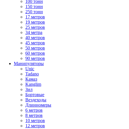
100 тонн
150 тонн
250 тонн
17 метров
19 метров
25 метров
34 метра
40 метров
45 метров
50 метров
60 метров
90 метров
Манипуляторы
Unic
Tadano
Камаз
Kanglim
Зил
Бортовые
Вездеходы
Длинномеры
6 метров
8 метров
10 метров
12 метров