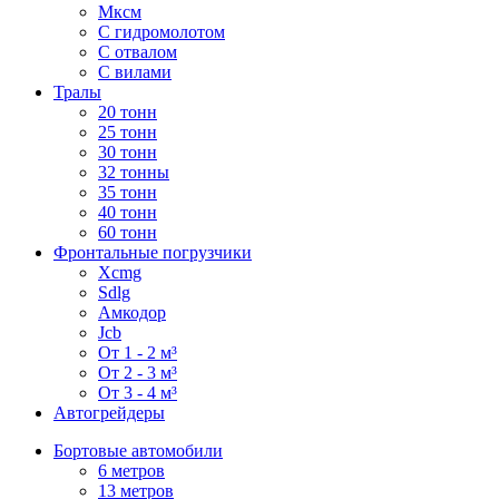
Мксм
С гидромолотом
С отвалом
С вилами
Тралы
20 тонн
25 тонн
30 тонн
32 тонны
35 тонн
40 тонн
60 тонн
Фронтальные погрузчики
Xcmg
Sdlg
Амкодор
Jcb
От 1 - 2 м³
От 2 - 3 м³
От 3 - 4 м³
Автогрейдеры
Бортовые автомобили
6 метров
13 метров