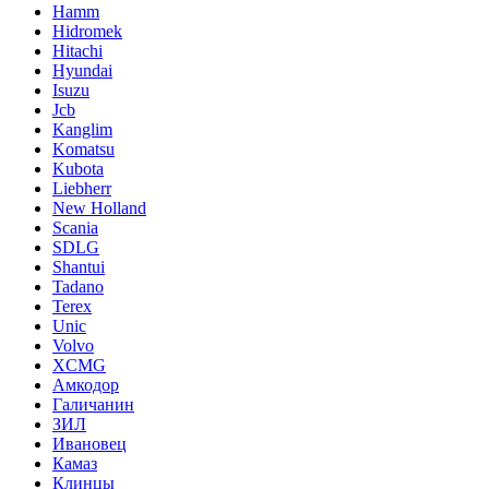
Hamm
Hidromek
Hitachi
Hyundai
Isuzu
Jcb
Kanglim
Komatsu
Kubota
Liebherr
New Holland
Scania
SDLG
Shantui
Tadano
Terex
Unic
Volvo
XCMG
Амкодор
Галичанин
ЗИЛ
Ивановец
Камаз
Клинцы