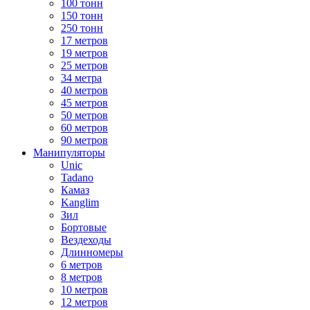
100 тонн
150 тонн
250 тонн
17 метров
19 метров
25 метров
34 метра
40 метров
45 метров
50 метров
60 метров
90 метров
Манипуляторы
Unic
Tadano
Камаз
Kanglim
Зил
Бортовые
Вездеходы
Длинномеры
6 метров
8 метров
10 метров
12 метров