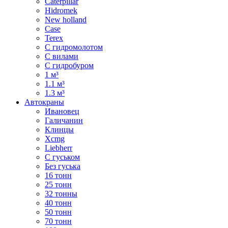
Caterpillar
Hidromek
New holland
Case
Terex
С гидромолотом
С вилами
С гидробуром
1 м³
1.1 м³
1.3 м³
Автокраны
Ивановец
Галичанин
Клинцы
Xcmg
Liebherr
С гуськом
Без гуська
16 тонн
25 тонн
32 тонны
40 тонн
50 тонн
70 тонн