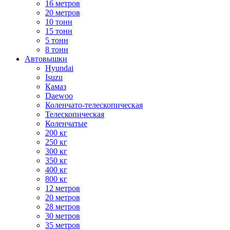
16 метров
20 метров
10 тонн
15 тонн
5 тонн
8 тонн
Автовышки
Hyundai
Isuzu
Камаз
Daewoo
Коленчато-телескопическая
Телескопическая
Коленчатые
200 кг
250 кг
300 кг
350 кг
400 кг
800 кг
12 метров
20 метров
28 метров
30 метров
35 метров