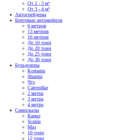
От 2 - 3 м³
От 3 - 4 м³
Автогрейдеры
Бортовые автомобили
6 метров
13 метров
16 метров
До 10 тонн
До 20 тонн
До 25 тонн
До 30 тонн
Бульдозеры
Komatsu
Shantui
Чтз
Caterpillar
2 метра
3 метра
4 метра
Самосвалы
Камаз
Scania
Маз
10 тонн
12 тонн