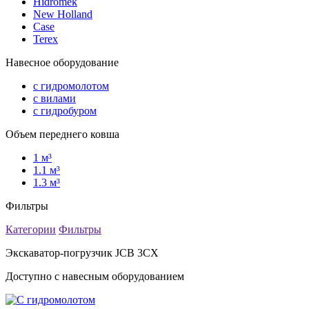
Hidromek
New Holland
Case
Terex
Навесное оборудование
с гидромолотом
с вилами
с гидробуром
Объем переднего ковша
1 м³
1.1 м³
1.3 м³
Фильтры
Категории
Фильтры
Экскаватор-погрузчик JCB 3CX
Доступно с навесным оборудованием