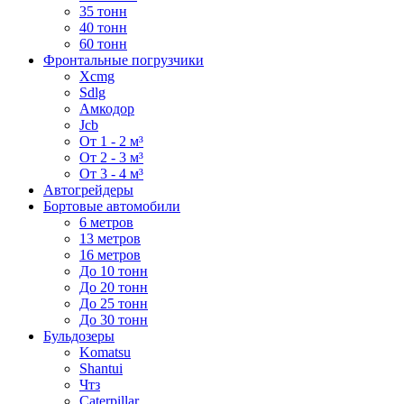
35 тонн
40 тонн
60 тонн
Фронтальные погрузчики
Xcmg
Sdlg
Амкодор
Jcb
От 1 - 2 м³
От 2 - 3 м³
От 3 - 4 м³
Автогрейдеры
Бортовые автомобили
6 метров
13 метров
16 метров
До 10 тонн
До 20 тонн
До 25 тонн
До 30 тонн
Бульдозеры
Komatsu
Shantui
Чтз
Caterpillar