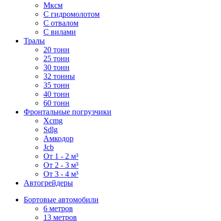
Мксм
С гидромолотом
С отвалом
С вилами
Тралы
20 тонн
25 тонн
30 тонн
32 тонны
35 тонн
40 тонн
60 тонн
Фронтальные погрузчики
Xcmg
Sdlg
Амкодор
Jcb
От 1 - 2 м³
От 2 - 3 м³
От 3 - 4 м³
Автогрейдеры
Бортовые автомобили
6 метров
13 метров