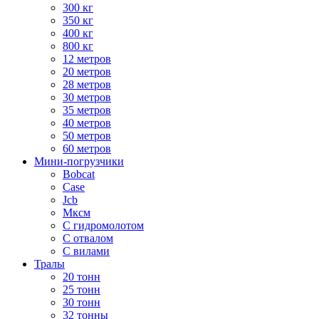
300 кг
350 кг
400 кг
800 кг
12 метров
20 метров
28 метров
30 метров
35 метров
40 метров
50 метров
60 метров
Мини-погрузчики
Bobcat
Case
Jcb
Мксм
С гидромолотом
С отвалом
С вилами
Тралы
20 тонн
25 тонн
30 тонн
32 тонны