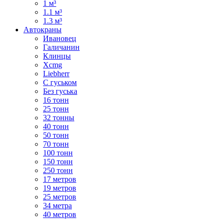
1 м³
1.1 м³
1.3 м³
Автокраны
Ивановец
Галичанин
Клинцы
Xcmg
Liebherr
С гуськом
Без гуська
16 тонн
25 тонн
32 тонны
40 тонн
50 тонн
70 тонн
100 тонн
150 тонн
250 тонн
17 метров
19 метров
25 метров
34 метра
40 метров