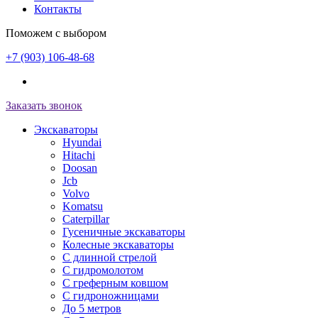
Контакты
Поможем с выбором
+7 (903) 106-48-68
Заказать звонок
Экскаваторы
Hyundai
Hitachi
Doosan
Jcb
Volvo
Komatsu
Caterpillar
Гусеничные экскаваторы
Колесные экскаваторы
С длинной стрелой
С гидромолотом
С греферным ковшом
С гидроножницами
До 5 метров