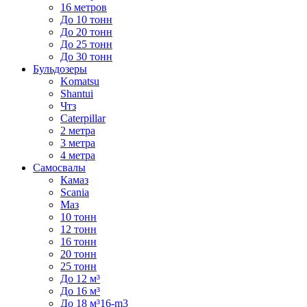
16 метров
До 10 тонн
До 20 тонн
До 25 тонн
До 30 тонн
Бульдозеры
Komatsu
Shantui
Чтз
Caterpillar
2 метра
3 метра
4 метра
Самосвалы
Камаз
Scania
Маз
10 тонн
12 тонн
16 тонн
20 тонн
25 тонн
До 12 м³
До 16 м³
До 18 м³16-m3