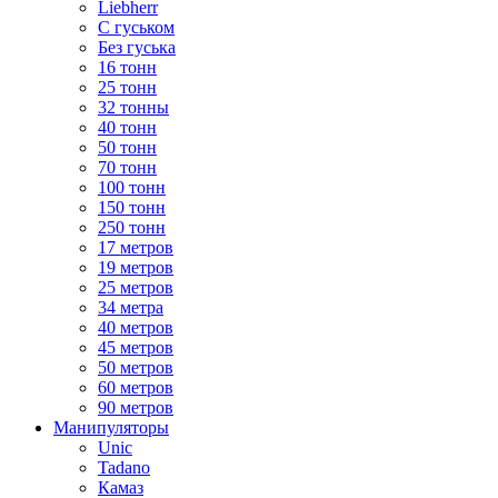
Liebherr
С гуськом
Без гуська
16 тонн
25 тонн
32 тонны
40 тонн
50 тонн
70 тонн
100 тонн
150 тонн
250 тонн
17 метров
19 метров
25 метров
34 метра
40 метров
45 метров
50 метров
60 метров
90 метров
Манипуляторы
Unic
Tadano
Камаз