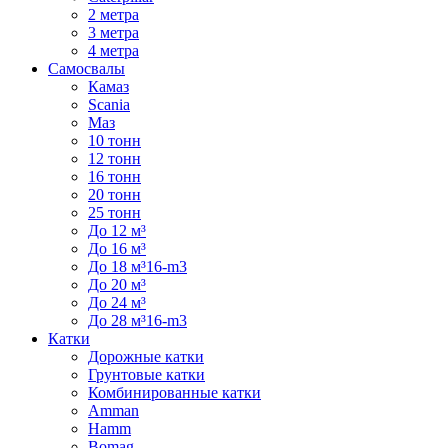
2 метра
3 метра
4 метра
Самосвалы
Камаз
Scania
Маз
10 тонн
12 тонн
16 тонн
20 тонн
25 тонн
До 12 м³
До 16 м³
До 18 м³16-m3
До 20 м³
До 24 м³
До 28 м³16-m3
Катки
Дорожные катки
Грунтовые катки
Комбинированные катки
Amman
Hamm
Bomag