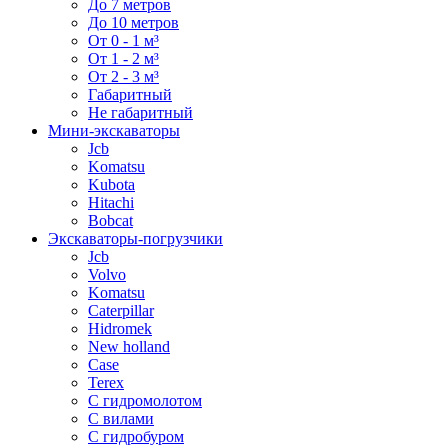
До 7 метров
До 10 метров
От 0 - 1 м³
От 1 - 2 м³
От 2 - 3 м³
Габаритный
Не габаритный
Мини-экскаваторы
Jcb
Komatsu
Kubota
Hitachi
Bobcat
Экскаваторы-погрузчики
Jcb
Volvo
Komatsu
Caterpillar
Hidromek
New holland
Case
Terex
С гидромолотом
С вилами
С гидробуром