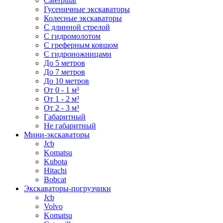
Caterpillar
Гусеничные экскаваторы
Колесные экскаваторы
С длинной стрелой
С гидромолотом
С греферным ковшом
С гидроножницами
До 5 метров
До 7 метров
До 10 метров
От 0 - 1 м³
От 1 - 2 м³
От 2 - 3 м³
Габаритный
Не габаритный
Мини-экскаваторы
Jcb
Komatsu
Kubota
Hitachi
Bobcat
Экскаваторы-погрузчики
Jcb
Volvo
Komatsu