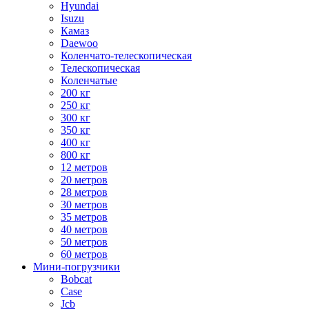
Hyundai
Isuzu
Камаз
Daewoo
Коленчато-телескопическая
Телескопическая
Коленчатые
200 кг
250 кг
300 кг
350 кг
400 кг
800 кг
12 метров
20 метров
28 метров
30 метров
35 метров
40 метров
50 метров
60 метров
Мини-погрузчики
Bobcat
Case
Jcb