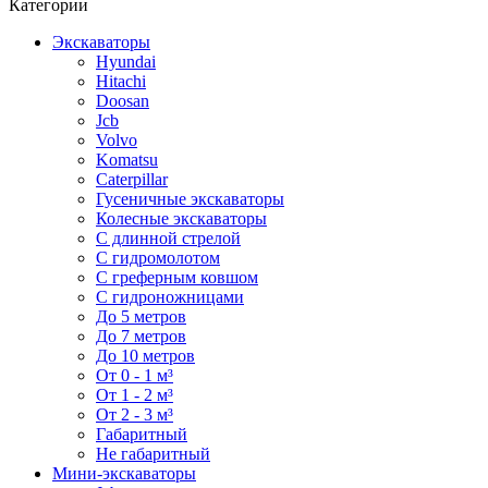
Категории
Экскаваторы
Hyundai
Hitachi
Doosan
Jcb
Volvo
Komatsu
Caterpillar
Гусеничные экскаваторы
Колесные экскаваторы
С длинной стрелой
С гидромолотом
С греферным ковшом
С гидроножницами
До 5 метров
До 7 метров
До 10 метров
От 0 - 1 м³
От 1 - 2 м³
От 2 - 3 м³
Габаритный
Не габаритный
Мини-экскаваторы