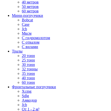
40 метров
50 метров
60 метров
Мини-погрузчики
Bobcat
Case
Jcb
Мксм
С гидромолотом
С отвалом
С вилами
Тралы
20 тонн
25 тонн
30 тонн
32 тонны
35 тонн
40 тонн
60 тонн
Фронтальные погрузчики
Xcmg
Sdlg
Амкодор
Jcb
От 1 - 2 м³