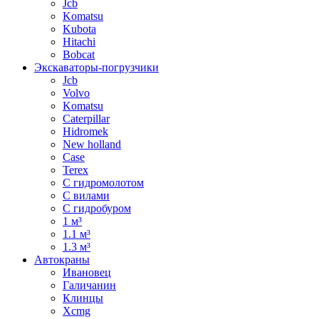
Jcb
Komatsu
Kubota
Hitachi
Bobcat
Экскаваторы-погрузчики
Jcb
Volvo
Komatsu
Caterpillar
Hidromek
New holland
Case
Terex
С гидромолотом
С вилами
С гидробуром
1 м³
1.1 м³
1.3 м³
Автокраны
Ивановец
Галичанин
Клинцы
Xcmg