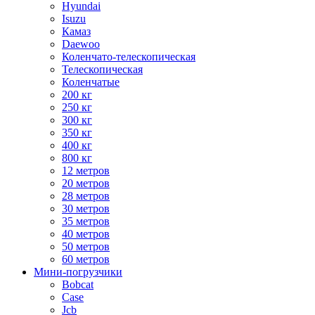
Hyundai
Isuzu
Камаз
Daewoo
Коленчато-телескопическая
Телескопическая
Коленчатые
200 кг
250 кг
300 кг
350 кг
400 кг
800 кг
12 метров
20 метров
28 метров
30 метров
35 метров
40 метров
50 метров
60 метров
Мини-погрузчики
Bobcat
Case
Jcb