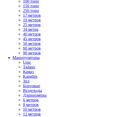
100 тонн
150 тонн
250 тонн
17 метров
19 метров
25 метров
34 метра
40 метров
45 метров
50 метров
60 метров
90 метров
Манипуляторы
Unic
Tadano
Камаз
Kanglim
Зил
Бортовые
Вездеходы
Длинномеры
6 метров
8 метров
10 метров
12 метров