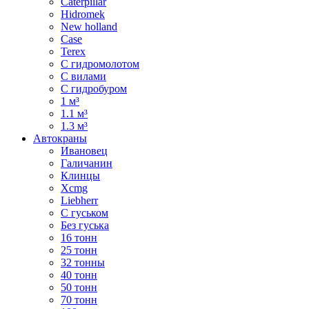
Caterpillar
Hidromek
New holland
Case
Terex
С гидромолотом
С вилами
С гидробуром
1 м³
1.1 м³
1.3 м³
Автокраны
Ивановец
Галичанин
Клинцы
Xcmg
Liebherr
С гуськом
Без гуська
16 тонн
25 тонн
32 тонны
40 тонн
50 тонн
70 тонн