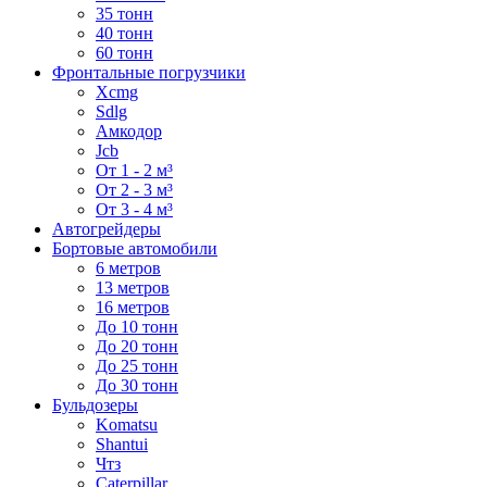
35 тонн
40 тонн
60 тонн
Фронтальные погрузчики
Xcmg
Sdlg
Амкодор
Jcb
От 1 - 2 м³
От 2 - 3 м³
От 3 - 4 м³
Автогрейдеры
Бортовые автомобили
6 метров
13 метров
16 метров
До 10 тонн
До 20 тонн
До 25 тонн
До 30 тонн
Бульдозеры
Komatsu
Shantui
Чтз
Caterpillar