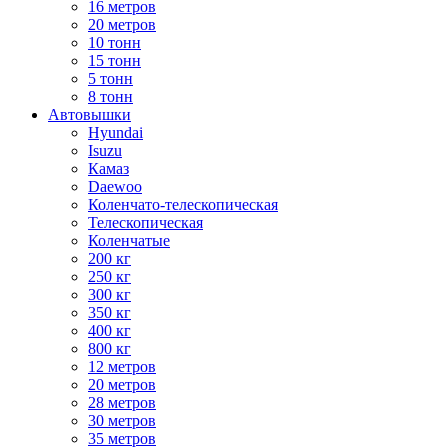
16 метров
20 метров
10 тонн
15 тонн
5 тонн
8 тонн
Автовышки
Hyundai
Isuzu
Камаз
Daewoo
Коленчато-телескопическая
Телескопическая
Коленчатые
200 кг
250 кг
300 кг
350 кг
400 кг
800 кг
12 метров
20 метров
28 метров
30 метров
35 метров