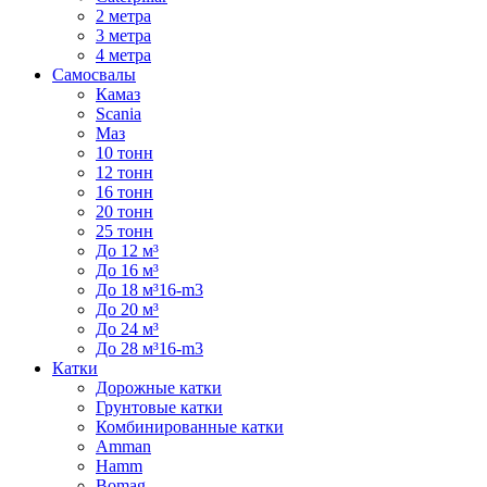
2 метра
3 метра
4 метра
Самосвалы
Камаз
Scania
Маз
10 тонн
12 тонн
16 тонн
20 тонн
25 тонн
До 12 м³
До 16 м³
До 18 м³16-m3
До 20 м³
До 24 м³
До 28 м³16-m3
Катки
Дорожные катки
Грунтовые катки
Комбинированные катки
Amman
Hamm
Bomag