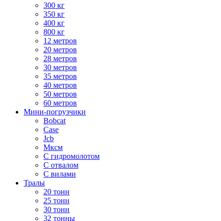
300 кг
350 кг
400 кг
800 кг
12 метров
20 метров
28 метров
30 метров
35 метров
40 метров
50 метров
60 метров
Мини-погрузчики
Bobcat
Case
Jcb
Мксм
С гидромолотом
С отвалом
С вилами
Тралы
20 тонн
25 тонн
30 тонн
32 тонны