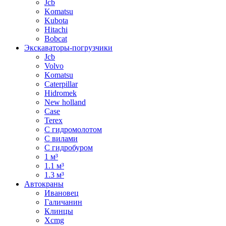
Jcb
Komatsu
Kubota
Hitachi
Bobcat
Экскаваторы-погрузчики
Jcb
Volvo
Komatsu
Caterpillar
Hidromek
New holland
Case
Terex
С гидромолотом
С вилами
С гидробуром
1 м³
1.1 м³
1.3 м³
Автокраны
Ивановец
Галичанин
Клинцы
Xcmg