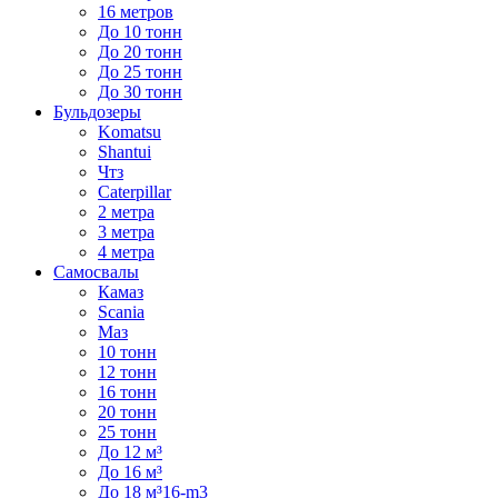
16 метров
До 10 тонн
До 20 тонн
До 25 тонн
До 30 тонн
Бульдозеры
Komatsu
Shantui
Чтз
Caterpillar
2 метра
3 метра
4 метра
Самосвалы
Камаз
Scania
Маз
10 тонн
12 тонн
16 тонн
20 тонн
25 тонн
До 12 м³
До 16 м³
До 18 м³16-m3