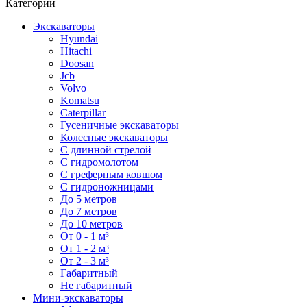
Категории
Экскаваторы
Hyundai
Hitachi
Doosan
Jcb
Volvo
Komatsu
Caterpillar
Гусеничные экскаваторы
Колесные экскаваторы
С длинной стрелой
С гидромолотом
С греферным ковшом
С гидроножницами
До 5 метров
До 7 метров
До 10 метров
От 0 - 1 м³
От 1 - 2 м³
От 2 - 3 м³
Габаритный
Не габаритный
Мини-экскаваторы