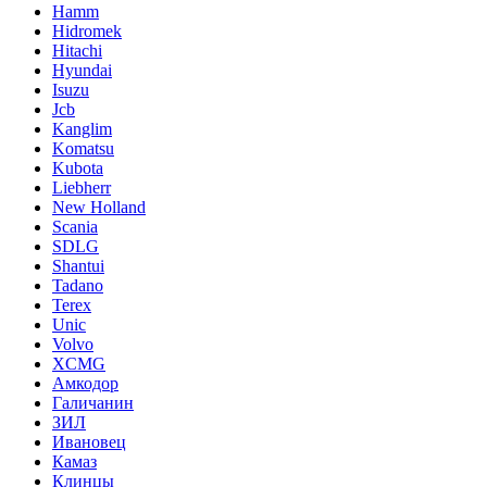
Hamm
Hidromek
Hitachi
Hyundai
Isuzu
Jcb
Kanglim
Komatsu
Kubota
Liebherr
New Holland
Scania
SDLG
Shantui
Tadano
Terex
Unic
Volvo
XCMG
Амкодор
Галичанин
ЗИЛ
Ивановец
Камаз
Клинцы