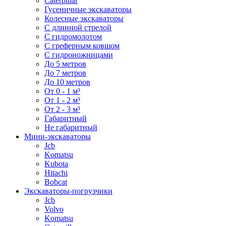
Caterpillar
Гусеничные экскаваторы
Колесные экскаваторы
С длинной стрелой
С гидромолотом
С греферным ковшом
С гидроножницами
До 5 метров
До 7 метров
До 10 метров
От 0 - 1 м³
От 1 - 2 м³
От 2 - 3 м³
Габаритный
Не габаритный
Мини-экскаваторы
Jcb
Komatsu
Kubota
Hitachi
Bobcat
Экскаваторы-погрузчики
Jcb
Volvo
Komatsu