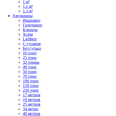
1 м³
1.1 м³
1.3 м³
Автокраны
Ивановец
Галичанин
Клинцы
Xcmg
Liebherr
С гуськом
Без гуська
16 тонн
25 тонн
32 тонны
40 тонн
50 тонн
70 тонн
100 тонн
150 тонн
250 тонн
17 метров
19 метров
25 метров
34 метра
40 метров