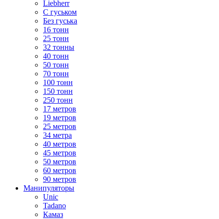
Liebherr
С гуськом
Без гуська
16 тонн
25 тонн
32 тонны
40 тонн
50 тонн
70 тонн
100 тонн
150 тонн
250 тонн
17 метров
19 метров
25 метров
34 метра
40 метров
45 метров
50 метров
60 метров
90 метров
Манипуляторы
Unic
Tadano
Камаз