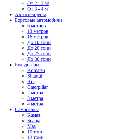
От 2 - 3 м³
От 3 - 4 м³
Автогрейдеры
Бортовые автомобили
6 метров
13 метров
16 метров
До 10 тонн
До 20 тонн
До 25 тонн
До 30 тонн
Бульдозеры
Komatsu
Shantui
Чтз
Caterpillar
2 метра
3 метра
4 метра
Самосвалы
Камаз
Scania
Маз
10 тонн
12 тонн