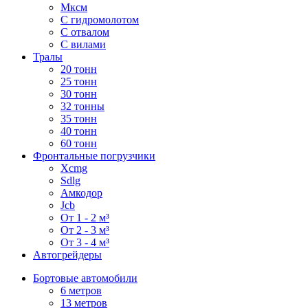
Мксм
С гидромолотом
С отвалом
С вилами
Тралы
20 тонн
25 тонн
30 тонн
32 тонны
35 тонн
40 тонн
60 тонн
Фронтальные погрузчики
Xcmg
Sdlg
Амкодор
Jcb
От 1 - 2 м³
От 2 - 3 м³
От 3 - 4 м³
Автогрейдеры
Бортовые автомобили
6 метров
13 метров