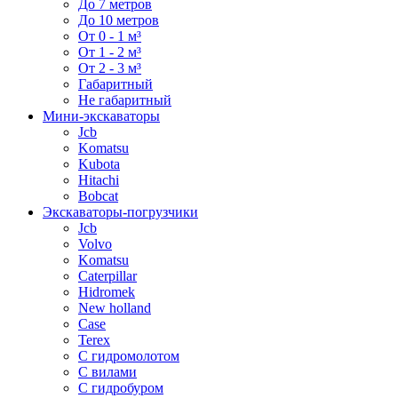
До 7 метров
До 10 метров
От 0 - 1 м³
От 1 - 2 м³
От 2 - 3 м³
Габаритный
Не габаритный
Мини-экскаваторы
Jcb
Komatsu
Kubota
Hitachi
Bobcat
Экскаваторы-погрузчики
Jcb
Volvo
Komatsu
Caterpillar
Hidromek
New holland
Case
Terex
С гидромолотом
С вилами
С гидробуром