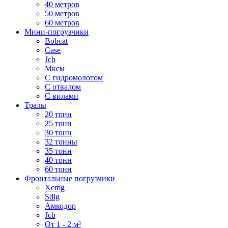
40 метров
50 метров
60 метров
Мини-погрузчики
Bobcat
Case
Jcb
Мксм
С гидромолотом
С отвалом
С вилами
Тралы
20 тонн
25 тонн
30 тонн
32 тонны
35 тонн
40 тонн
60 тонн
Фронтальные погрузчики
Xcmg
Sdlg
Амкодор
Jcb
От 1 - 2 м³