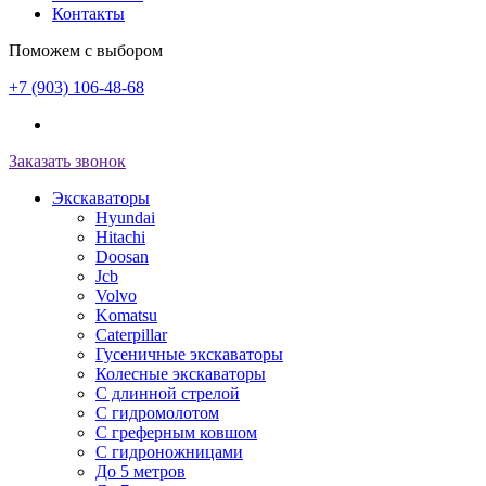
Контакты
Поможем с выбором
+7 (903) 106-48-68
Заказать звонок
Экскаваторы
Hyundai
Hitachi
Doosan
Jcb
Volvo
Komatsu
Caterpillar
Гусеничные экскаваторы
Колесные экскаваторы
С длинной стрелой
С гидромолотом
С греферным ковшом
С гидроножницами
До 5 метров